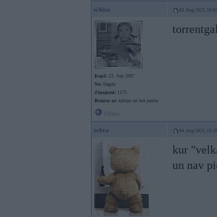
schizo
03. Aug 2025, 18:0
torrentga
Kopš:
23. Sep 2007
No:
Dagda
Ziņojumi:
1175
Braucu ar:
kūtiņu un bez jumta
Offline
zebra
04. Aug 2025, 13:2
kur "velk
un nav pi