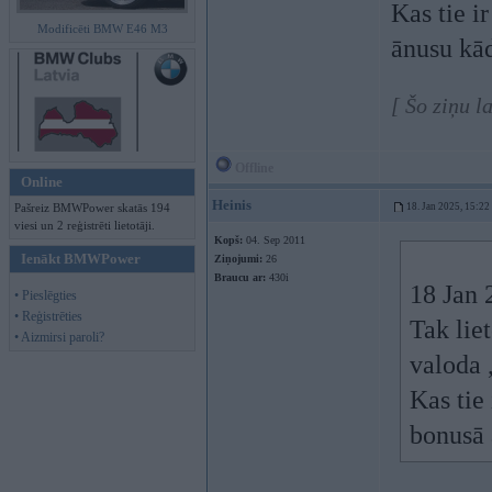
Kas tie i
Modificēti BMW E46 M3
ānusu kād
[ Šo ziņu l
Offline
Online
Heinis
Pašreiz BMWPower skatās 194
18. Jan 2025, 15:22
viesi un 2 reģistrēti lietotāji.
Kopš:
04. Sep 2011
Ienākt BMWPower
Ziņojumi:
26
Braucu ar:
430i
18 Jan 
• Pieslēgties
• Reģistrēties
Tak lie
• Aizmirsi paroli?
valoda ,
Kas tie
bonusā 