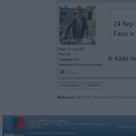
24 Sep 
Fano ir
Kopš:
22. Aug 2006
No:
Rīga
Ir kāda i
Ziņojumi:
8620
Braucu ar:
to kas pagalmā mētājas
Offline
Jauna tēma
Atbildēt
Moderatori:
968-jk
,
AV
,
AiwaShuraLLP
,
BigArchi
,
Gir
Vortāls BMWPower.lv darbojas
kopš 2002. gada 14. maija. Tas nav auto klubs un nav saistīts ar
Galvena
|
Fo
BMW AG.
Par BMWPower
|
Kontakti
|
Reklāma