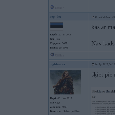
Offline
aep_det
10. Mar 2025, 21:20
kas ar ma
Kopš:
12. Jun 2013
No:
Rīga
Nav kāds 
Ziņojumi:
2437
Braucu ar:
5008
Offline
highlander
14. Apr 2025, 20:22
šķiet pie
Kopš:
03. Nov 2013
No:
Rīga
Ziņojumi:
1993
Braucu ar:
diviem pedāļiem