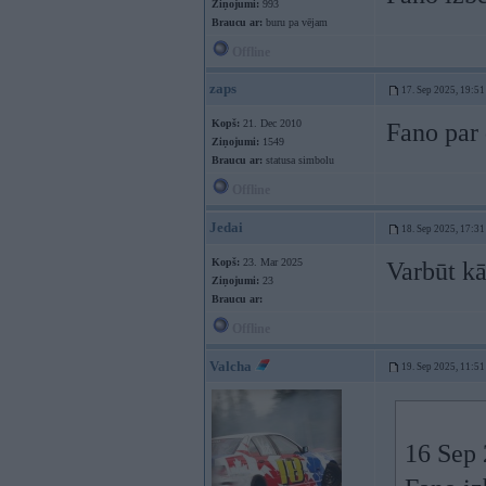
Ziņojumi:
993
Braucu ar:
buru pa vējam
Offline
zaps
17. Sep 2025, 19:51
Kopš:
21. Dec 2010
Fano par 
Ziņojumi:
1549
Braucu ar:
statusa simbolu
Offline
Jedai
18. Sep 2025, 17:31
Kopš:
23. Mar 2025
Varbūt kā
Ziņojumi:
23
Braucu ar:
Offline
Valcha
19. Sep 2025, 11:51
16 Sep 