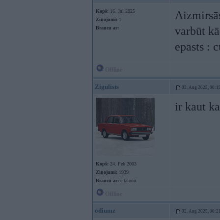
Kopš:
16. Jul 2025
Aizmirsās
Ziņojumi:
1
varbūt kā
Braucu ar:
epasts :
c
Offline
Zigulists
02. Aug 2025, 00:1
ir kaut k
Kopš:
24. Feb 2003
Ziņojumi:
1939
Braucu ar:
e talonu.
Offline
odiumz
02. Aug 2025, 00:2