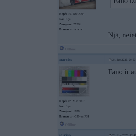
Fano iz
Kopš:
10. Dec 2004
No:
Rīga
Ziņojumi:
21386
Braucu ar:
ar ar ar ..
Njā, neiet
Offline
marciss
24. Sep 2025, 20:53
Fano ir a
Kopš:
02. Mar 2007
No:
Rīga
Ziņojumi:
1636
Braucu ar:
G30 un F31
Offline
raivisp
23. Nov 2025, 17:4