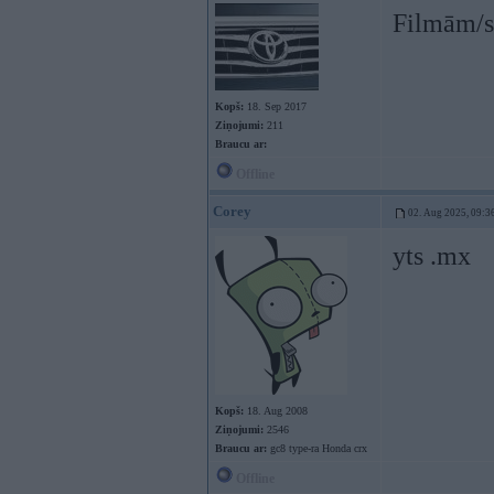
Filmām/se
Kopš:
18. Sep 2017
Ziņojumi:
211
Braucu ar:
Offline
Corey
02. Aug 2025, 09:3
yts .mx
Kopš:
18. Aug 2008
Ziņojumi:
2546
Braucu ar:
gc8 type-ra Honda crx
Offline