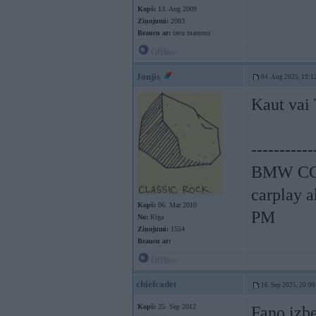
Kopš:
13. Aug 2009
Ziņojumi:
2083
Braucu ar:
tavu mammu
Offline
Jonjis
04. Aug 2025, 19:1
Kaut vai
-----------
BMW CCC,
carplay 
Kopš:
06. Mar 2010
PM
No:
Rīga
Ziņojumi:
1554
Braucu ar:
Offline
chiefcadet
16. Sep 2025, 20:00
Kopš:
25. Sep 2012
Fano izbe