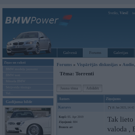
Sveiks,
Viesi!
Ie
Galvenā
Forums
Galerijas
Ziņas un raksti
Forums
»
Vispārējās diskusijas
»
Audio,
BMW modeļu jaunumi
Tēma: Torrenti
BMW testi
Mēneša BMW
Sērijveida tūnings
Jauna tēma
Atbildēt
Vel...
Autors
Ziņojums
Gadījuma bilde
Karavs
18. Jan 2025, 14:42
Kopš:
05. Apr 2019
Tak lieto
Ziņojumi:
884
valoda , E
Braucu ar: