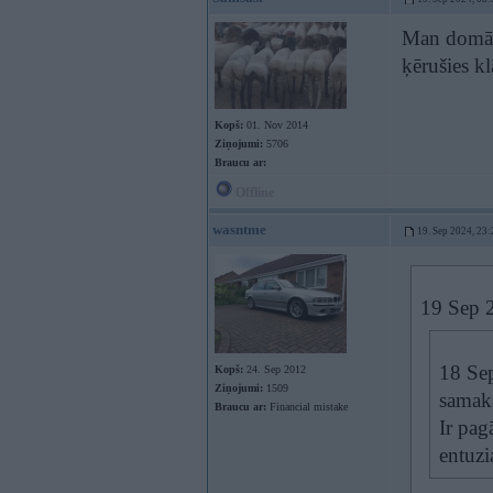
Man domāt, 
ķērušies kl
Kopš:
01. Nov 2014
Ziņojumi:
5706
Braucu ar:
Offline
wasntme
19. Sep 2024, 23:
19 Sep 
18 Se
Kopš:
24. Sep 2012
Ziņojumi:
1509
samak
Braucu ar:
Financial mistake
Ir pag
entuz