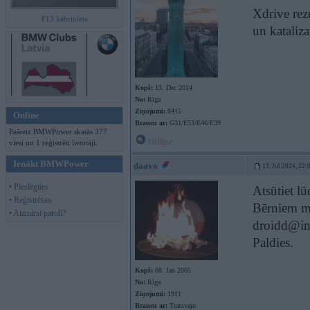
Xdrive rez
F13 kabriolets
un kataliz
Kopš:
13. Dec 2014
No:
Rīga
Ziņojumi:
8415
Online
Braucu ar:
G31/E53/E46/E39
Pašreiz BMWPower skatās 377
Offline
viesi un 1 reģistrēti lietotāji.
Ienākt BMWPower
daavo
13. Jul 2024, 22:
• Pieslēgties
Atsūtiet l
• Reģistrēties
Bērniem mu
• Aizmirsi paroli?
droidd@in
Paldies.
Kopš:
08. Jan 2005
No:
Rīga
Ziņojumi:
1911
Braucu ar:
Tramvaju