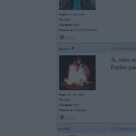
Kopš:
13. Dec 2014
No:
Rīga
Ziņojumi:
8415
Braucu ar:
G31/E53/E46/E39
Offline
daavo
13. Jul 2024, 23:
Jā, neko n
Paldies pa
Kopš:
08. Jan 2005
No:
Rīga
Ziņojumi:
1911
Braucu ar:
Tramvaju
Offline
gvaido
17. Sep 2024, 21: