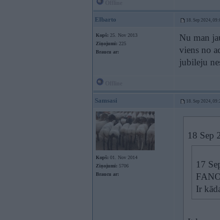
Offline
Elbarto
18. Sep 2024, 09:
Kopš:
25. Nov 2013
Nu man jau 
Ziņojumi:
225
viens no ad
Braucu ar:
jubileju ne
Offline
Samsasi
18. Sep 2024, 09:
18 Sep 
Kopš:
01. Nov 2014
17 Se
Ziņojumi:
5706
Braucu ar:
FANO 
Ir kād