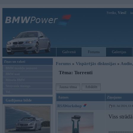
Sveiks,
Viesi!
Ie
Galvenā
Forums
Galerijas
Ziņas un raksti
Forums
»
Vispārējās diskusijas
»
Audio,
BMW modeļu jaunumi
Tēma: Torrenti
BMW testi
Mēneša BMW
Sērijveida tūnings
Jauna tēma
Atbildēt
Vel...
Autors
Ziņojums
Gadījuma bilde
RSAWorkshop
01. Jul 2024, 13:
Viss strādā
-------------