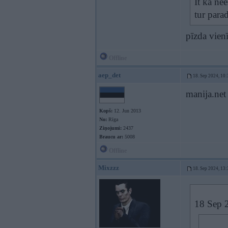
It ka ne
tur parad
pīzda vienī
Offline
aep_det
18. Sep 2024, 10:
manija.net
Kopš:
12. Jun 2013
No:
Rīga
Ziņojumi:
2437
Braucu ar:
5008
Offline
Mixzzz
18. Sep 2024, 13:
18 Sep 