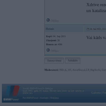
Xdrive rez
un kataliz
Offline
Heinis
18. Jan 2025, 13:
Kopš:
04. Sep 2011
Vai kāds v
Ziņojumi:
26
Braucu ar:
430i
Offline
Jauna tēma
Atbildēt
Moderatori:
968-jk
,
AV
,
AiwaShuraLLP
,
BigArchi
,
Gir
Vortāls BMWPower.lv darbojas
kopš 2002. gada 14. maija. Tas nav auto klubs un nav saistīts ar
Galvena
|
Fo
BMW AG.
Par BMWPower
|
Kontakti
|
Reklāma