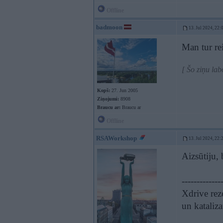
Offline
badmoon
13. Jul 2024, 22:
Man tur re
[ Šo ziņu la
Kopš:
27. Jun 2005
Ziņojumi:
8908
Braucu ar:
Braucu ar
Offline
RSAWorkshop
13. Jul 2024, 22:
Aizsūtiju, 
-------------
Xdrive rez
un kataliz