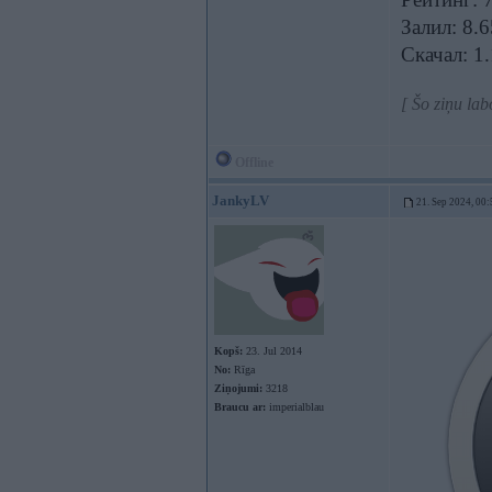
Залил: 8.
Скачал: 1
[ Šo ziņu la
Offline
JankyLV
21. Sep 2024, 00:
Kopš:
23. Jul 2014
No:
Rīga
Ziņojumi:
3218
Braucu ar:
imperialblau