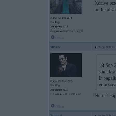
Xdrive rez
un kataliz
Kopš:
13. Dec 2014
No:
Rīga
Ziņojumi:
8415
Braucu ar:
G31/E53/E46/E39
Offline
Mixzzz
19. Sep 2024, 08:
18 Sep 
samaksa
Ir pagāji
Kopš:
09. May 2013
entuzia
No:
Rīga
Ziņojumi:
3131
Braucu ar:
e34 un e91 kuuc
Nu tad kāp
Offline
Samsasi
19. Sep 2024, 08: