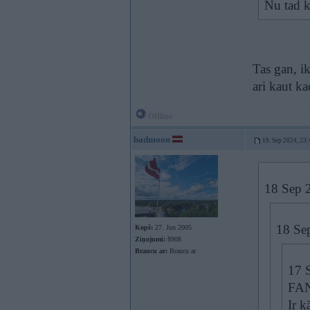
Nu tad k
Tas gan, ik
ari kaut ka
Offline
badmoon
19. Sep 2024, 23:
18 Sep 
18 Se
Kopš:
27. Jun 2005
Ziņojumi:
8908
Braucu ar:
Braucu ar
17 
FAN
Ir k