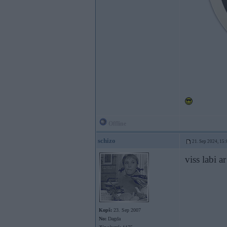
Offline
schizo
21. Sep 2024, 15:
viss labi a
Kopš:
23. Sep 2007
No:
Dagda