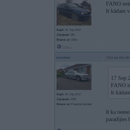
FANO neie
Ir kādam v
Kopš:
20. Sep 2010
Ziņojumi:
296
Braucu ar:
330ci
Offline
wasntme
18. Sep 2024, 08:
17 Sep 
FANO ne
Ir kādam
Kopš:
24. Sep 2012
Ziņojumi:
1509
Braucu ar:
Financial mistake
It ka nees
paradijies b