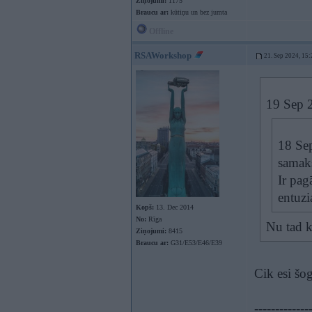
Ziņojumi:
1175
Braucu ar:
kūtiņu un bez jumta
Offline
RSAWorkshop
21. Sep 2024, 15:
19 Sep 
18 Se
samak
Ir pag
entuz
Kopš:
13. Dec 2014
No:
Rīga
Nu tad k
Ziņojumi:
8415
Braucu ar:
G31/E53/E46/E39
Cik esi šog
-------------