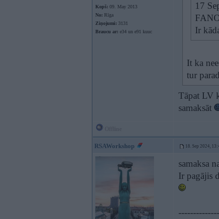
17 Se
Kopš:
09. May 2013
No:
Rīga
FANO 
Ziņojumi:
3131
Ir kād
Braucu ar:
e34 un e91 kuuc
It ka ne
tur parad
Tāpat LV k
samaksāt
Offline
RSAWorkshop
18. Sep 2024, 13:
samaksa n
Ir pagājis 
-------------