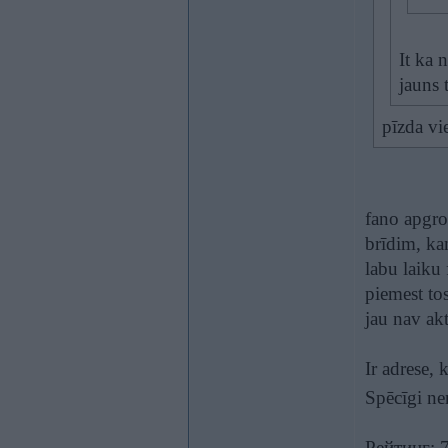
It ka 
jauns t
pīzda vi
fano apgro
brīdim, ka
labu laiku 
piemest to
jau nav ak
Ir adrese, 
Spēcīgi ne
Рейтинг: 