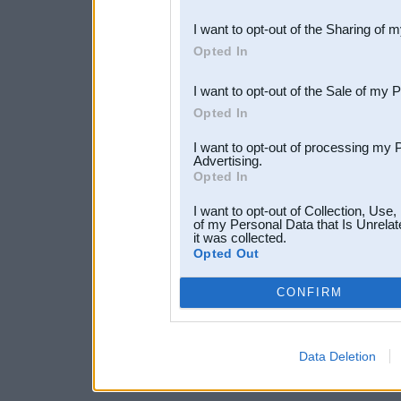
also be disclosed by us to 
I want to opt-out of the Sharing of 
Downstream Participants
th
Opted In
third parties.
I want to opt-out of the Sale of my 
Opted In
I want to opt-out of processing my 
Advertising.
Opted In
I want to opt-out of Collection, Use
of my Personal Data that Is Unrelat
it was collected.
Opted Out
CONFIRM
Data Deletion