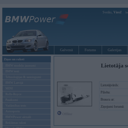
Sveiks,
Viesi!
Ie
Galvenā
Forums
Galerijas
Ziņas un raksti
Lietotāja s
BMW modeļu jaunumi
BMW testi
Tehnoloģijas & sasniegumi
BMW Latvijā
Lietotājvārds:
MINI
Pilsēta:
Rolls-Royce
Braucu ar:
Pasākumi
Vadāmības tests
Ziņojumi forumā:
Autosports
Offline
BMWPower aktuāli
Reklāmas raksti