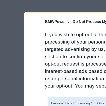
BMWPower.lv -
Do Not Process My
If you wish to opt-out of the
processing of your personal
targeted advertising by us
section to confirm your sel
opt-out request is proces
interest-based ads based o
us or personal information d
your opt-out. You may separ
disclosure of your personal
IAB’s list of downstream pa
Personal Data Processing Opt Outs