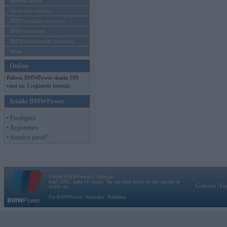
Mēneša BMW
Sērijveida tūnings
BMW pasaules jaunumi
BMW koncepti
BMW konkurentu jaunumi
Moto
Online
Pašreiz BMWPower skatās 189
viesi un 3 reģistrēti lietotāji.
Ienākt BMWPower
• Pieslēgties
• Reģistrēties
• Aizmirsi paroli?
Vortāls BMWPower.lv darbojas
kopš 2002. gada 14. maija. Tas nav auto klubs un nav saistīts ar
Galvena
|
Fo
BMW AG.
Par BMWPower
|
Kontakti
|
Reklāma