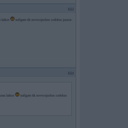
#213
u laikos
nafigam tik novecojushus codekus juuzot-
#214
tiumu laikos
nafigam tik novecojushus codekus