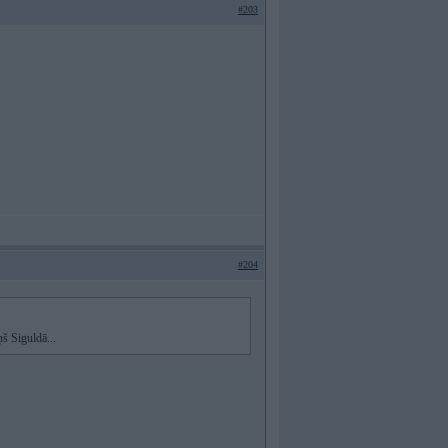
#203
#204
ņš Siguldā...