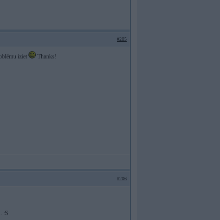
#205
oblēmu iziet
Thanks!
#206
. :S