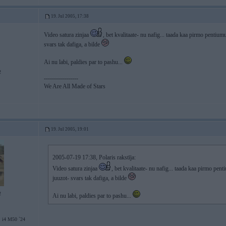
19. Jul 2005, 17:38
Video satura zinjaa
, bet kvalitaate- nu nafig... taada kaa pirmo pentium
svars tak dafiga, a bilde
Ai nu labi, paldies par to pashu...
2
-----------------
We Are All Made of Stars
19. Jul 2005, 19:01
2005-07-19 17:38, Polaris rakstīja:
Video satura zinjaa
, bet kvalitaate- nu nafig... taada kaa pirmo pen
juuzot- svars tak dafiga, a bilde
2
Ai nu labi, paldies par to pashu...
 i4 M50 `24