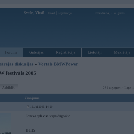
Sveiks,
Viesi!
|
Svetdiena, 9. augusts
Ienākt
Reģistrācija
Forums
Galerijas
Reģistrācija
Lietotāji
Meklētājs
pārējās diskusijas
»
Vortāls BMWPower
 festivāls 2005
Atbildēt
231 ziņojumi • Lapa 
Ziņojums
19. Jul 2005, 14:20
Jonexa apli viss iespaidiigaakie.
-----------------
IHTIS