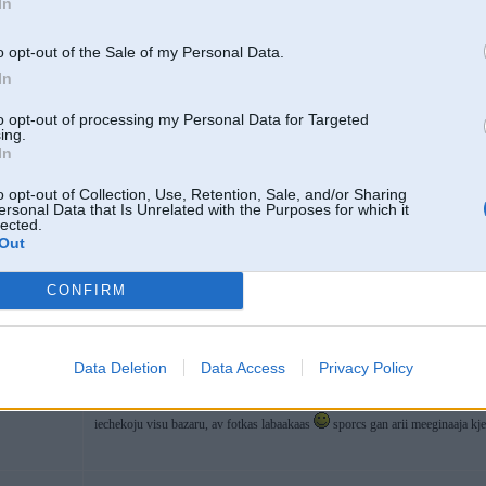
In
 i4 M50 `24
o opt-out of the Sale of my Personal Data.
In
19. Jul 2005, 15:14
to opt-out of processing my Personal Data for Targeted
ja Jomex ar saviem baloniem bij pelnijis vismaz kadu ALU, vinja saules bij
ing.
In
-----------------
ІБАШТЕ!!!!! ЗА УКРАЇНУ!!!!!!!
Нехай подохне суче плем’я!!!!
o opt-out of Collection, Use, Retention, Sale, and/or Sharing
ersonal Data that Is Unrelated with the Purposes for which it
lected.
Out
2
CONFIRM
tomobili
Data Deletion
Data Access
Privacy Policy
19. Jul 2005, 16:15
iechekoju visu bazaru, av fotkas labaakaas
sporcs gan arii meeginaaja kjer