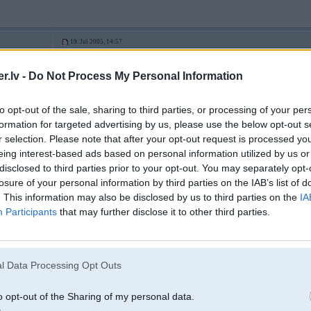
19. Jul 2005, 14:57
video apskatišos mājās, piekrītu ka 1 vietu vajadzēja joneksam - pārplēsta rie
.lv -
Do Not Process My Personal Information
to opt-out of the sale, sharing to third parties, or processing of your per
formation for targeted advertising by us, please use the below opt-out s
r selection. Please note that after your opt-out request is processed y
eing interest-based ads based on personal information utilized by us or
disclosed to third parties prior to your opt-out. You may separately opt-
losure of your personal information by third parties on the IAB’s list of
. This information may also be disclosed by us to third parties on the
IA
19. Jul 2005, 15:01
Participants
that may further disclose it to other third parties.
jā, es arī piekrītu viedoklim, ka tā huļiganka nebija pelnījusi uzvaru... Man ta
pārsprāgst riepa...
l Data Processing Opt Outs
2
o opt-out of the Sharing of my personal data.