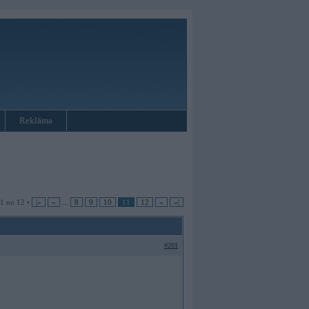
Reklāma
11 no 12 •
|«
«
...
8
9
10
11
12
»
»|
#201