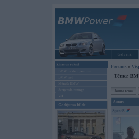
Galvenā
Ziņas un raksti
Forums
»
Vis
BMW modeļu jaunumi
Tēma: BMW
BMW testi
Mēneša BMW
Sērijveida tūnings
Jauna tēma
Vel...
Autors
Gadījuma bilde
Speed3