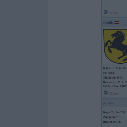
Offline
edzulis
Kopš:
13. May 200
No:
Rīga
Ziņojumi:
56481
Braucu ar:
S212, 9
635csi, NSX, Tillot
Offline
panika_
Kopš:
22. Jan 2003
Ziņojumi:
737
Braucu ar:
e39