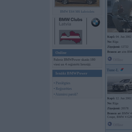
BMW E64 M6 kabriolets
Kopš:
04. Jun 2002
No:
Rīga
Ziņojumi:
12722
Braucu ar:
a/m B
Online
Pašreiz BMWPower skatās 180
Offline
viesi un 4 reģistrēti lietotāji.
Tune-L
Ienākt BMWPower
• Pieslēgties
• Reģistrēties
• Aizmirsi paroli?
Kopš:
12. Jun 2002
No:
Rīga
Ziņojumi:
20578
Braucu ar:
BMW 4 
Coupe, BMW 4 G26
Offline