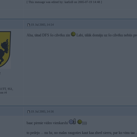
[ This message was edited by: karlisII on 2005-07-19 14:48 ]
19. Jul 2005, 14:54
Aha, tātad DFS šo cilvēku zin
Labi, tālāk domāju uz šo cilvēku nebūs pr
2
11TT, 951,
son t4
19. Jul 2005, 14:56
baac pirmie video vienkarshi
))))
to pedejo ... nu hz, no malas raugoties kaut kaa zheel sierru, par ko vinu taa ..