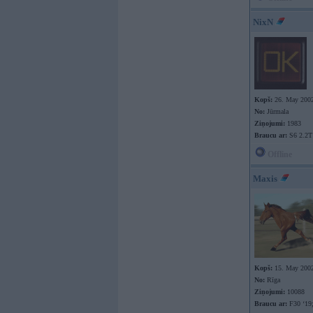
NixN
Kopš:
26. May 200
No:
Jūrmala
Ziņojumi:
1983
Braucu ar:
S6 2.2T
Offline
Maxis
Kopš:
15. May 200
No:
Rīga
Ziņojumi:
10088
Braucu ar:
F30 ‘19;