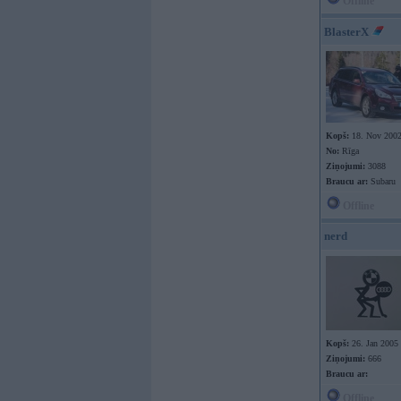
Offline
BlasterX
Kopš:
18. Nov 200
No:
Rīga
Ziņojumi:
3088
Braucu ar:
Subaru
Offline
nerd
Kopš:
26. Jan 2005
Ziņojumi:
666
Braucu ar:
Offline