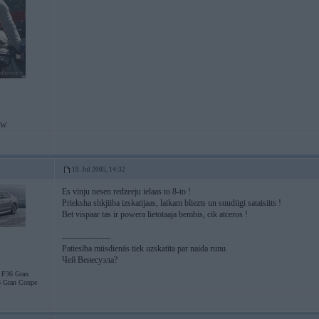
MW
19. Jul 2005, 14:32
Es vinju nesen redzeeju ielaas to 8-to !
Prieksha shkjiiba izskatijaas, laikam bliezts un suudiigi sataisiits !
Bet vispaar tas ir powera lietotaaja bembis, cik atceros !
-----------------
Patiesība mūsdienās tiek uzskatīta par naida runu.
Чей Венесуэла?
F36 Gran
 Gran Coupe