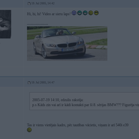
19. Jul 2005, 14:42
Hi, hi, hi! Video ar sieru laps!
-----------------
4
19. Jul 2005, 14:47
2005-07-19 14:10, edzulis rakstīja:
p.s Kāds zin vai arī ir kādi kontakti par šī 8. sērijas BMW??? Figurēja vi
Tas ir viens vietējais kadrs, pēc tautības vācietis, viņam ir arī 540i e39