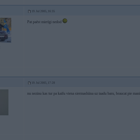
19. Jul 2005, 16:35
Pat paēst mierīgi nedod
2
19. Jul 2005, 17:28
nu nezinu kas tur pa kaifu viena siermashiina uz taadu baru, braucat pie ma