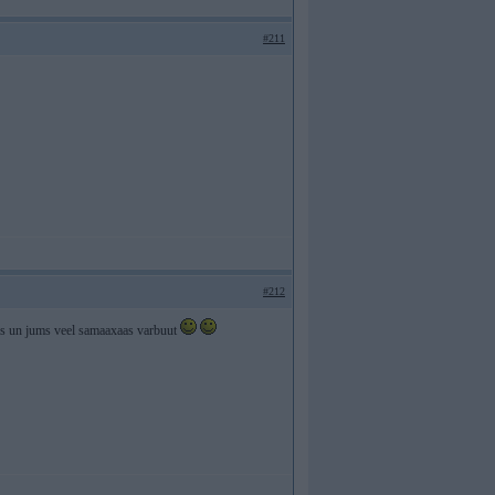
#211
#212
nis un jums veel samaaxaas varbuut