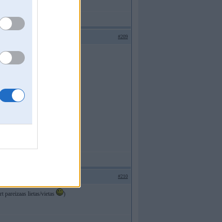
#209
 visniknakaas
))
#210
t pareizaas lietas/vietas
)