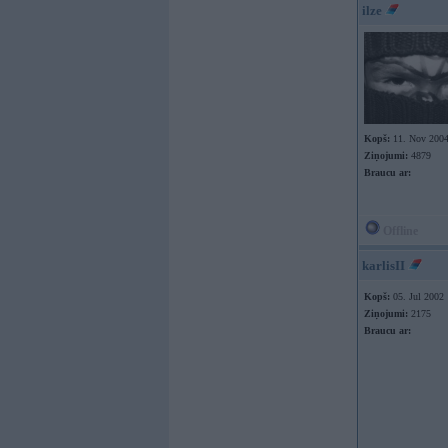
ilze
Kopš:
11. Nov 200
Ziņojumi:
4879
Braucu ar:
Offline
karlisII
Kopš:
05. Jul 2002
Ziņojumi:
2175
Braucu ar: