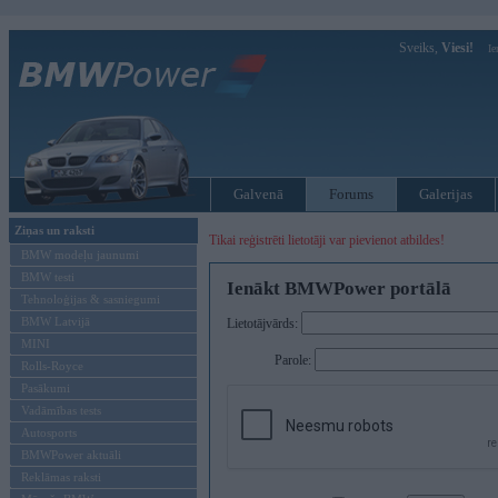
Sveiks,
Viesi!
Ie
Galvenā
Forums
Galerijas
Ziņas un raksti
Tikai reģistrēti lietotāji var pievienot atbildes!
BMW modeļu jaunumi
BMW testi
Ienākt BMWPower portālā
Tehnoloģijas & sasniegumi
BMW Latvijā
Lietotājvārds:
MINI
Parole:
Rolls-Royce
Pasākumi
Vadāmības tests
Autosports
BMWPower aktuāli
Reklāmas raksti