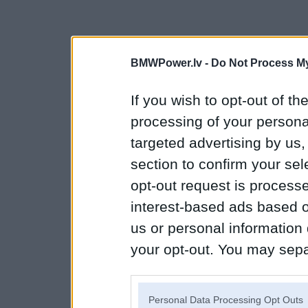
BMWPower.lv -
Do Not Process My
If you wish to opt-out of the
processing of your personal
targeted advertising by us
section to confirm your sel
opt-out request is proces
interest-based ads based o
us or personal information d
your opt-out. You may separ
disclosure of your personal
IAB’s list of downstream pa
Personal Data Processing Opt Outs