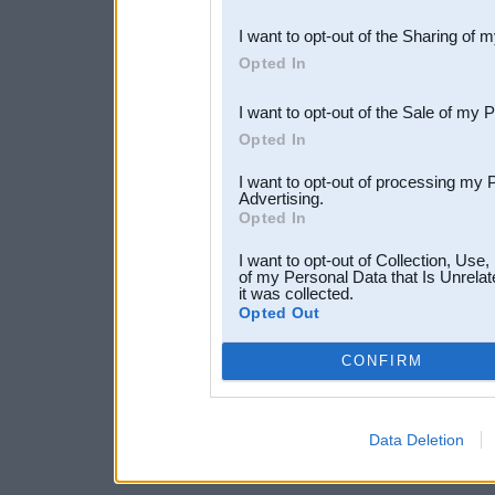
also be disclosed by us to 
I want to opt-out of the Sharing of 
Downstream Participants
th
Opted In
third parties.
I want to opt-out of the Sale of my 
Opted In
I want to opt-out of processing my 
Advertising.
Opted In
I want to opt-out of Collection, Use
of my Personal Data that Is Unrelat
it was collected.
Opted Out
CONFIRM
Data Deletion