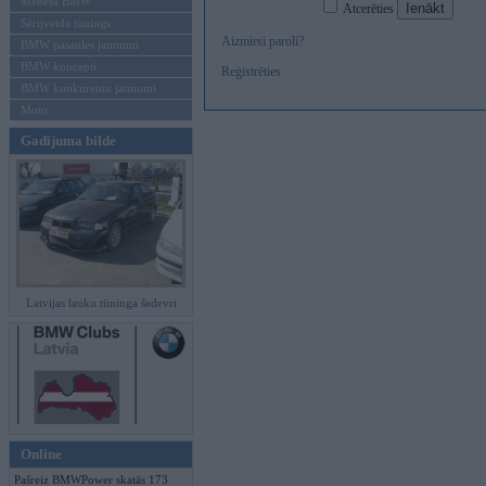
Mēneša BMW
Atcerēties
Sērijveida tūnings
Aizmirsi paroli?
BMW pasaules jaunumi
BMW koncepti
Reģistrēties
BMW konkurentu jaunumi
Moto
Gadījuma bilde
Latvijas lauku tūninga šedevri
Online
Pašreiz BMWPower skatās 173