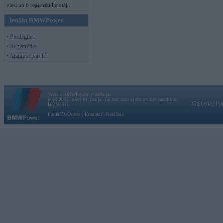
viesi un 6 reģistrēti lietotāji.
Ienākt BMWPower
• Pieslēgties
• Reģistrēties
• Aizmirsi paroli?
Vortāls BMWPower.lv darbojas
kopš 2002. gada 14. maija. Tas nav auto klubs un nav saistīts ar
Galvena
|
Fo
BMW AG.
Par BMWPower
|
Kontakti
|
Reklāma