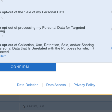
In
domaju kad shi doma ir labaka, jo tur vietas vairak.....
o opt-out of the Sale of my Personal Data.
-----------------
In
*Keep going..... It will all make sense soon
to opt-out of processing my Personal Data for Targeted
ing.
pa visurgājēju
In
o opt-out of Collection, Use, Retention, Sale, and/or Sharing
ersonal Data that Is Unrelated with the Purposes for which it
13. Jul 2005, 11:12
lected.
Out
tur nevajag, veel visaadi sauliites saaks griezt, nee nee, man bail
-----------------
CONFIRM
Pļek pļek un gatavs™
(c) гаражас Рихардс
Data Deletion
Data Access
Privacy Policy
tumsā pa sausu
13. Jul 2005, 11:13