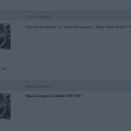
13. Jul 2005, 11:16
Starp citu jāā aizmirsu , tur sudiigi labo panjemt.... Bergu veikals labaak !!
 Vag
13. Jul 2005, 11:17
Bijušais Bergu Lielveikals 9:00 TUR !!