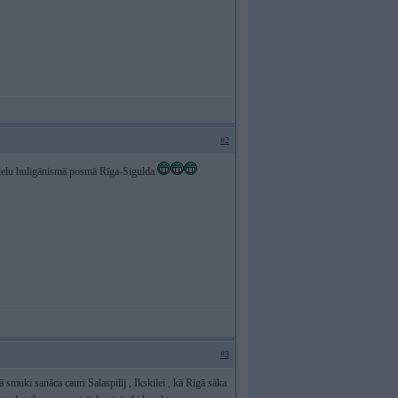
#2
ā ielu huligānismā posmā Rīga-Sigulda
#3
muki sanāca cauri Salaspilij , Ikskilei , kā Rīgā sāka