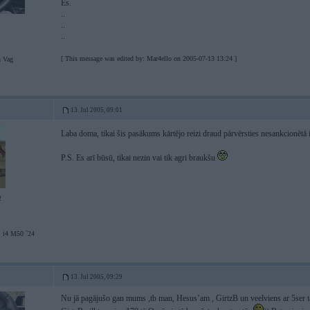
Es.
..
..
..
[ This message was edited by: Mar4ello on 2005-07-13 13:24 ]
 Vag
13. Jul 2005, 09:01
Laba doma, tikai šis pasākums kārtējo reizi draud pārvērsties nesankcionēt
P.S. Es arī būsū, tikai nezin vai tik agri braukšu
2
 i4 M50 `24
13. Jul 2005, 09:29
Nu jā pagājušo gan mums ,tb man, Hesus’am , GirtzB un veelviens ar 5ser tā s