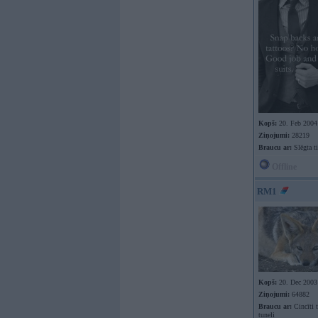
Kopš:
20. Feb 2004
Ziņojumi:
28219
Braucu ar:
Slēgta ti
Offline
RM1
Kopš:
20. Dec 2003
Ziņojumi:
64882
Braucu ar:
Cincīti 
tuneli