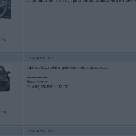
GirtsB vilkt ar vien 170 tā Ogrē pie tā benzīntanka atmetās
)) Bet enivei 
 Vag
13. Jul 2005, 09:32
nekā tamlīdzīga nebij es apdzīvotās vietās visās atmetos....
-----------------
Braukt ir priex.
Tikai R6, S54B32 + 2JZ-GE
2
LSD)
13. Jul 2005, 09:42