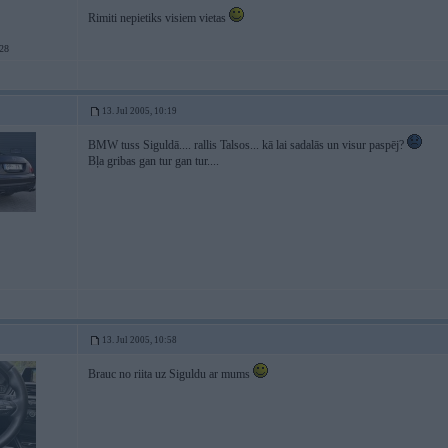
Rimiti nepietiks visiem vietas
28
13. Jul 2005, 10:19
BMW tuss Siguldā.... rallis Talsos... kā lai sadalās un visur paspēj?
Bļa gribas gan tur gan tur....
13. Jul 2005, 10:58
Brauc no riita uz Siguldu ar mums