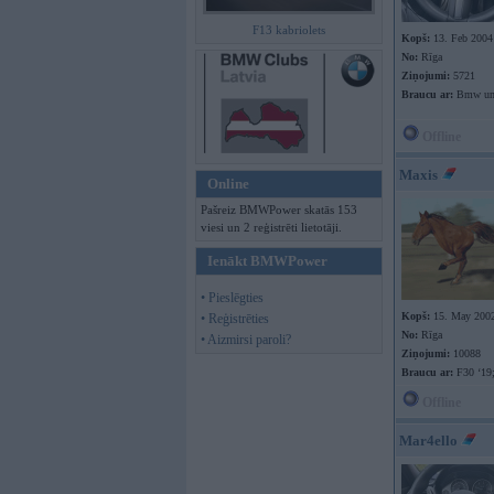
F13 kabriolets
Kopš:
13. Feb 2004
No:
Rīga
Ziņojumi:
5721
Braucu ar:
Bmw un
Offline
Maxis
Online
Pašreiz BMWPower skatās 153
viesi un 2 reģistrēti lietotāji.
Ienākt BMWPower
• Pieslēgties
Kopš:
15. May 200
• Reģistrēties
No:
Rīga
• Aizmirsi paroli?
Ziņojumi:
10088
Braucu ar:
F30 ‘19;
Offline
Mar4ello