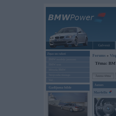
Galvenā
Ziņas un raksti
Forums
»
Vis
BMW modeļu jaunumi
Tēma: BMW
BMW testi
Mēneša BMW
Sērijveida tūnings
Jauna tēma
Vel...
Autors
Gadījuma bilde
Mar4ello