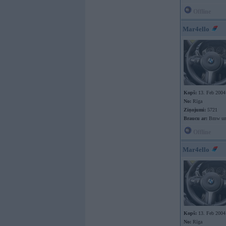
Offline
Mar4ello
Kopš:
13. Feb 2004
No:
Rīga
Ziņojumi:
5721
Braucu ar:
Bmw un
Offline
Mar4ello
Kopš:
13. Feb 2004
No:
Rīga