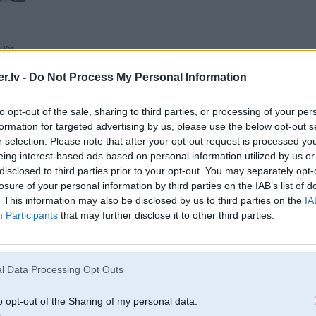
 Vag
.lv -
Do Not Process My Personal Information
13. Jul 2005, 11:04
to opt-out of the sale, sharing to third parties, or processing of your per
Aiz juglas vecais labais bergu lielvekals tur ir daudz vietas un izbrauk
formation for targeted advertising by us, please use the below opt-out s
r selection. Please note that after your opt-out request is processed y
eing interest-based ads based on personal information utilized by us or
disclosed to third parties prior to your opt-out. You may separately opt-
losure of your personal information by third parties on the IAB’s list of
. This information may also be disclosed by us to third parties on the
IA
Participants
that may further disclose it to other third parties.
13. Jul 2005, 11:10
l Data Processing Opt Outs
2005-07-13 11:04, Krauze rakstīja:
Aiz juglas vecais labais bergu lielvekals tur ir daudz vietas un izb
o opt-out of the Sharing of my personal data.