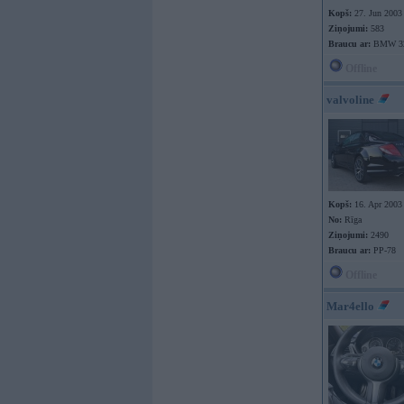
Kopš:
27. Jun 2003
Ziņojumi:
583
Braucu ar:
BMW 3
Offline
valvoline
Kopš:
16. Apr 2003
No:
Rīga
Ziņojumi:
2490
Braucu ar:
PP-78
Offline
Mar4ello