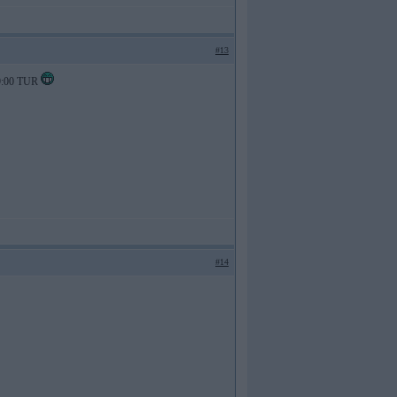
#13
! 9:00 TUR
#14