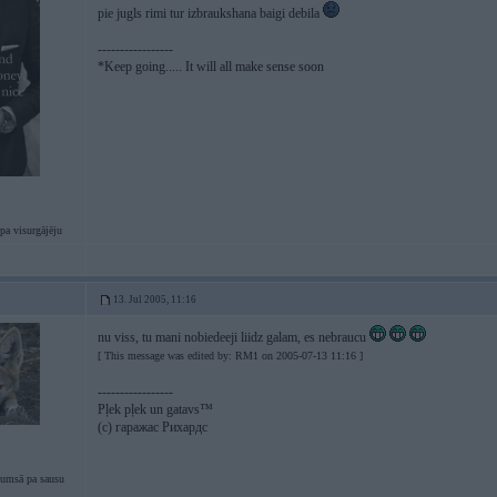
pie jugls rimi tur izbraukshana baigi debila
-----------------
*Keep going..... It will all make sense soon
pa visurgājēju
13. Jul 2005, 11:16
nu viss, tu mani nobiedeeji liidz galam, es nebraucu
[ This message was edited by: RM1 on 2005-07-13 11:16 ]
-----------------
Pļek pļek un gatavs™
(c) гаражас Рихардс
tumsā pa sausu