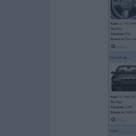
Kopš:
13. Feb 2004
No:
Rīga
Ziņojumi:
5721
Braucu ar:
Bmw un
Offline
GirtzB
Kopš:
15. May 200
No:
Rīga
Ziņojumi:
22409
Braucu ar:
2x(R6+
Offline
ocha