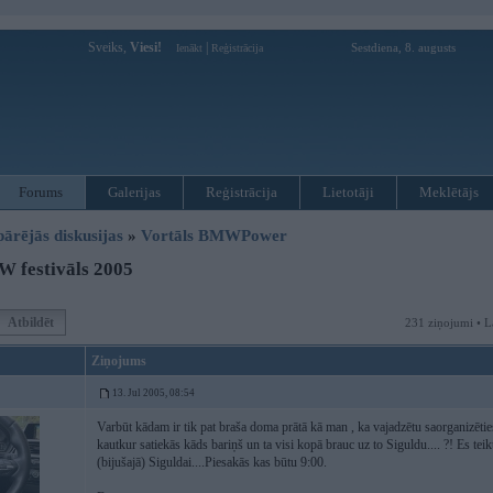
Sveiks,
Viesi!
|
Sestdiena, 8. augusts
Ienākt
Reģistrācija
Forums
Galerijas
Reģistrācija
Lietotāji
Meklētājs
pārējās diskusijas
»
Vortāls BMWPower
 festivāls 2005
Atbildēt
231 ziņojumi • L
Ziņojums
13. Jul 2005, 08:54
Varbūt kādam ir tik pat braša doma prātā kā man , ka vajadzētu saorganizētie
kautkur satiekās kāds bariņš un ta visi kopā brauc uz to Siguldu.... ?! Es te
(bijušajā) Siguldai....Piesakās kas būtu 9:00.