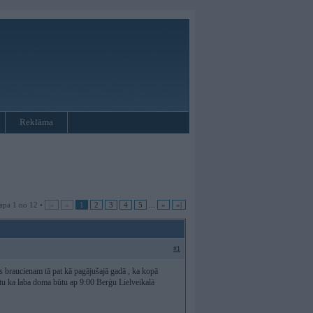
Reklāma
apa 1 no 12 •
|«
«
1
2
3
4
5
...
»
»|
#1
s braucienam tā pat kā pagājušajā gadā , ka kopā
iktu ka laba doma būtu ap 9:00 Berģu Lielveikalā