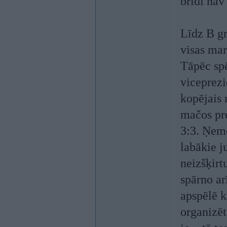
brīdī nav 
Līdz B gr
visas mar
Tāpēc spē
viceprezi
kopējais
mačos pre
3:3. Ņemo
labākie j
neizšķirt
spārno ar
apspēlē k
organizēt