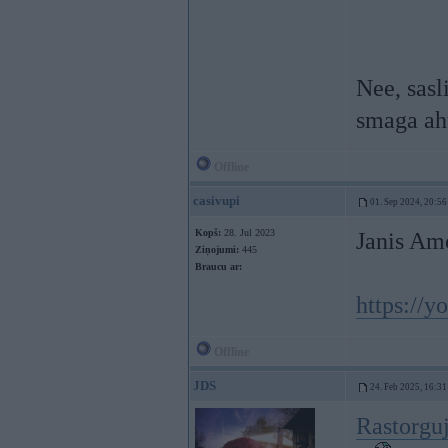
Nee, sasl
smaga ah
Offline
casivupi
01. Sep 2024, 20:56
Kopš:
28. Jul 2023
Janis Am
Ziņojumi:
445
Braucu ar:
https://
Offline
JDS
24. Feb 2025, 16:31
Rastorguj