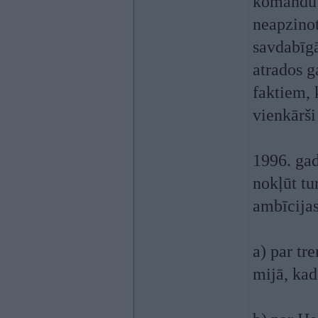
komandu s
neapzinot
savdabīgā
atrados g
faktiem, 
vienkārši
1996. gad
nokļūt tu
ambīcijas
a) par tr
mijā, kad