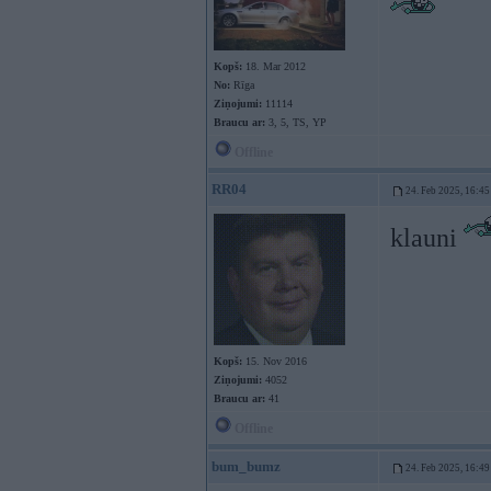
Kopš:
18. Mar 2012
No:
Rīga
Ziņojumi:
11114
Braucu ar:
3, 5, TS, YP
Offline
RR04
24. Feb 2025, 16:45
klauni
Kopš:
15. Nov 2016
Ziņojumi:
4052
Braucu ar:
41
Offline
bum_bumz
24. Feb 2025, 16:49