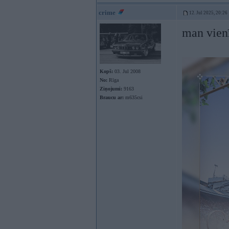
crime
12. Jul 2025, 20:26
man vienī
Kopš:
03. Jul 2008
No:
Rīga
Ziņojumi:
9163
Braucu ar:
m635csi