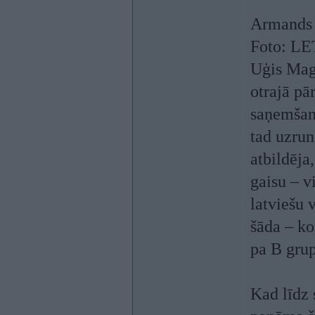
Armands P
Foto: L
Uģis Mago
otrajā pā
saņemšano
tad uzrun
atbildēja
gaisu – v
latviešu 
šāda – ko
pa B grup
Kad līdz 