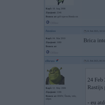
Kopš:
18. Aug 2008
Ziņojumi:
2546
Braucu ar:
gc8 type-ra Honda crx
Offline
Atonioo
24. Feb 2025, 18:53
Kopš:
04. Mar 2010
Brica int
Ziņojumi:
1680
Braucu ar:
Offline
elbruss
25. Feb 2025, 08:34
24 Feb 
Rastijs
Kopš:
12. May 2006
Ziņojumi:
1186
Braucu ar:
BMW, Škoda, velo,
slēpes
- eu at