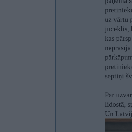
paņēma šv
pretiniek
uz vārtu 
juceklis,
kas pārsp
neprasīja
pārkāpum
pretiniek
septiņi šv
Par uzvar
lidostā, 
Un Latvij