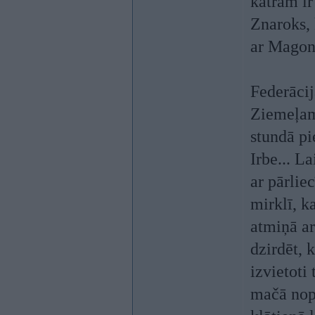
katram ir
Znaroks, 
ar Magon
Federācij
Ziemeļame
stundā pi
Irbe... L
ar pārlie
mirklī, k
atmiņā ar
dzirdēt, 
izvietoti
mačā nope