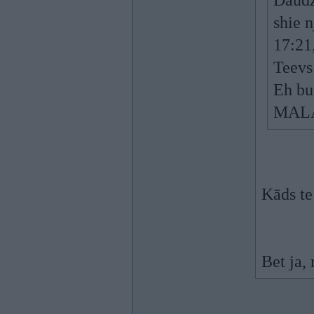
Daudzi
shie 
17:21,
Teevs
Eh bu
MALA
Kāds te
Bet ja,