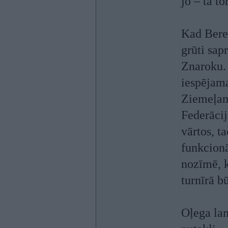
jo – tā to
Kad Bere
grūti sap
Znaroku. 
iespējama
Ziemeļam
Federācij
vārtos, t
funkcionā
nozīmē, k
turnīrā bū
Oļega lam