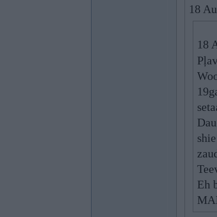
18 Au
18 
Pļav
Wooo
19ga
seta
Daud
shi
zaud
Tee
Eh b
MAL