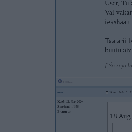
User, Tu 
Vai vakar
iekshaa u
Taa arii 
buutu aiz 
[ Šo ziņu l
Offline
user
19. Aug 2024, 01:2
Kopš:
12. May 2020
Ziņojumi:
14556
Braucu ar:
18 Aug