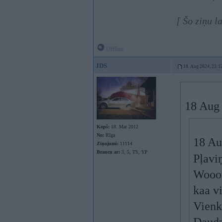
[ Šo ziņu l
Offline
JDS
18. Aug 2024, 23:1
18 Aug
Kopš:
18. Mar 2012
No:
Rīga
18 Au
Ziņojumi:
11114
Braucu ar:
3, 5, TS, YP
Pļavi
Wooow
kaa vi
Vienk