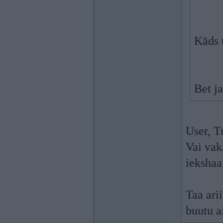
Kāds 
Bet j
User, T
Vai vak
iekshaa
Taa arii
buutu ai