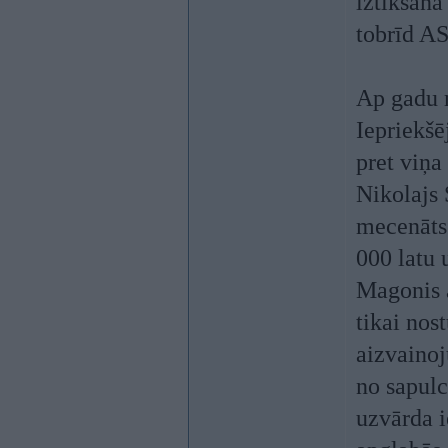
iztikšana
tobrīd AS
Ap gadu m
Iepriekšē
pret viņa
Nikolajs 
mecenāts.
000 latu 
Magonis a
tikai no
aizvainoj
no sapulc
uzvārda i