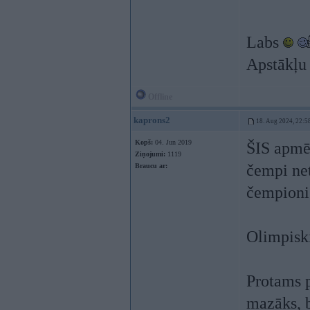
Labs
Apstākļu 
Offline
kaprons2
18. Aug 2024, 22:5
Kopš:
04. Jun 2019
ŠIS apmēr
Ziņojumi:
1119
čempi net
Braucu ar:
čempioni
Olimpiski
Protams 
mazāks, b