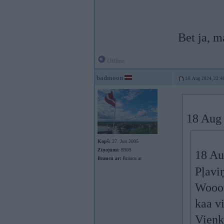
Bet ja, m
Offline
badmoon
18. Aug 2024, 22:4
18 Aug
Kopš:
27. Jun 2005
Ziņojumi:
8908
18 Au
Braucu ar:
Braucu ar
Pļavi
Wooow
kaa vi
Vienk