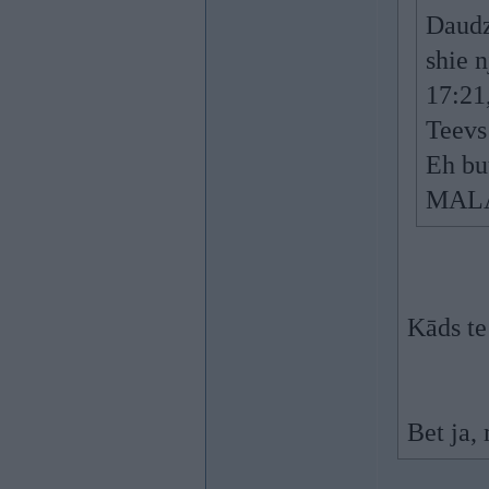
Daudzi
shie 
17:21,
Teevs
Eh bu
MALA
Kāds te
Bet ja,