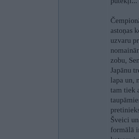
putekļi...
Čempionāt
astoņas k
uzvaru pr
nomainām
zobu, Sem
Japānu tr
lapa un, 
tam tiek 
taupāmies
pretiniek
Šveici un
formālā i