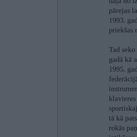
daļa no i
pārejas l
1993. ga
priekšas 
Tad seko
gadā kā a
1995. gad
federācij
instrumen
klavieres
sportiska
tā kā pat
rokās pa