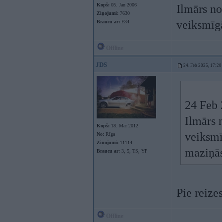
Kopš:
05. Jan 2006
Ilmārs no
Ziņojumi:
7630
veiksmīg
Braucu ar:
E34
Offline
JDS
24. Feb 2025, 17:20
24 Feb 
Ilmārs 
Kopš:
18. Mar 2012
veiksmī
No:
Rīga
Ziņojumi:
11114
maziņā
Braucu ar:
3, 5, TS, YP
Pie reize
Offline