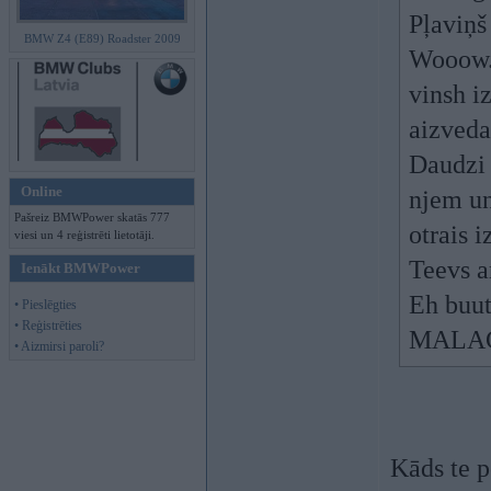
Pļaviņš
BMW Z4 (E89) Roadster 2009
Wooow. 
vinsh i
aizveda
Daudzi 
Online
njem u
Pašreiz BMWPower skatās 777
otrais 
viesi un 4 reģistrēti lietotāji.
Teevs a
Ienākt BMWPower
Eh buut
• Pieslēgties
• Reģistrēties
MALAC
• Aizmirsi paroli?
Kāds te p