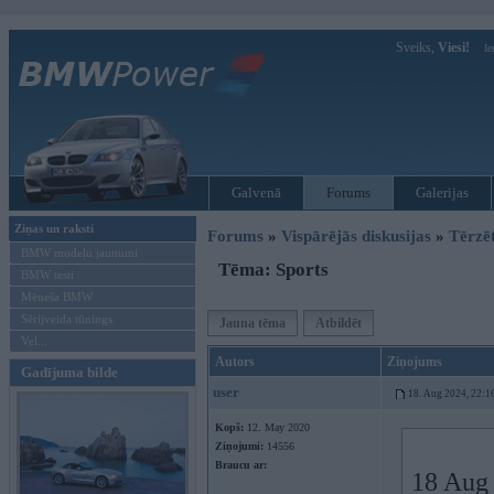
Sveiks,
Viesi!
Ie
Galvenā
Forums
Galerijas
Ziņas un raksti
Forums
»
Vispārējās diskusijas
»
Tērzē
BMW modeļu jaunumi
Tēma: Sports
BMW testi
Mēneša BMW
Sērijveida tūnings
Jauna tēma
Atbildēt
Vel...
Autors
Ziņojums
Gadījuma bilde
user
18. Aug 2024, 22:1
Kopš:
12. May 2020
Ziņojumi:
14556
Braucu ar:
18 Aug