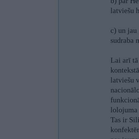
b) par He
latviešu h
c) un jau
sudraba m
Lai arī t
kontekstā
latviešu 
nacionālo
funkcionā
lolojuma 
Tas ir Si
konfektēm