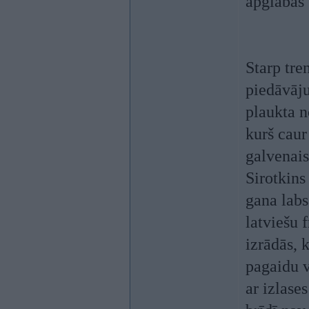
apglabās 
Starp tre
piedāvāju
plaukta n
kurš caur
galvenais
Sirotkins
gana labs
latviešu 
izrādās, 
pagaidu v
ar izlase