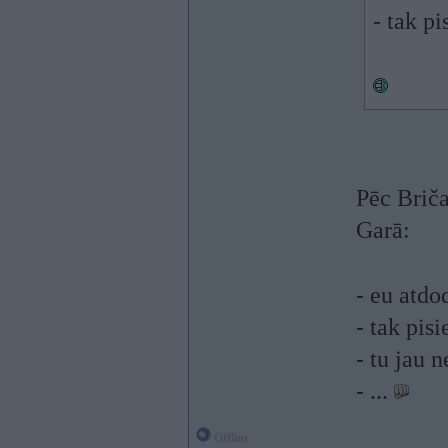
- tak pi
Pēc Briča
Garā:
- eu atdo
- tak pis
- tu jau 
- ...
Offline