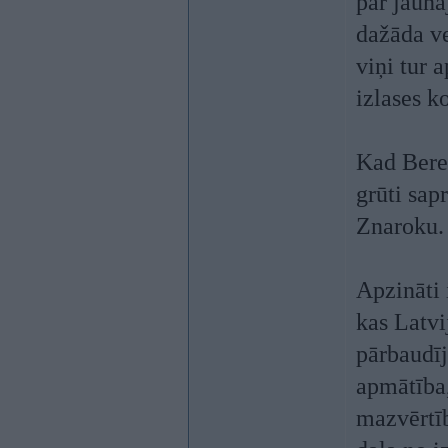
par jauna
dažāda v
viņi tur 
izlases k
Kad Bere
grūti sap
Znaroku.
Apzināti 
kas Latvi
pārbaudīj
apmātība,
mazvērtīb