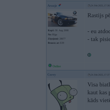
Araajz
24. Feb 2025, 17:36
Rastijs 
- eu atdo
Kopš:
30. Aug 2008
No:
Rīga
- tak pisi
Ziņojumi:
28677
Braucu ar:
E39
Online
Corey
24. Feb 2025, 17:37
Visa biat
kaut kas 
kāds viet