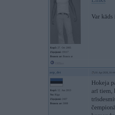
Links
Var kāds 
Kopš:
27. Oct 2005
Ziņojumi:
19117
Braucu ar:
Braucu ar
Offline
aep_det
10. Apr 2026, 10:44
Hokeja pa
arī tiem,
Kopš:
12. Jun 2013
No:
Rīga
trīsdesmi
Ziņojumi:
2437
Braucu ar:
5008
čempionāt