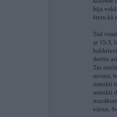
klātienē 
bija vokā
ēteru kā 
Tad vinnē
ar 15:3, 
baltkriev
derētu arī
Tas nozīm
uzvara, b
noteikti 
noteikti 
mazākumi
vārtus. S