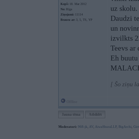
Kopš:
18. Mar 2012
uz skolu.
No:
Rīga
Ziņojumi:
11114
Daudzi te
Braucu ar:
3, 5, TS, YP
un novin
izvilkts 
Teevs ar
Eh buutu 
MALACHI
[ Šo ziņu l
Offline
Jauna tēma
Atbildēt
Moderatori:
968-jk
,
AV
,
AiwaShuraLLP
,
BigArchi
,
Gir