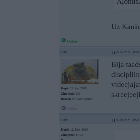
Aļonušk
Uz Kanād
Online
mtx
28. Jul 2024, 20:18
Bija taad
disciplii
videejaja
Kopš:
25. Apr 2008
skreejeeji
Ziņojumi:
636
Braucu ar:
tavu mammu
Offline
user
28. Jul 2024, 20:28
Kopš:
12. May 2020
Ziņojumi:
14558