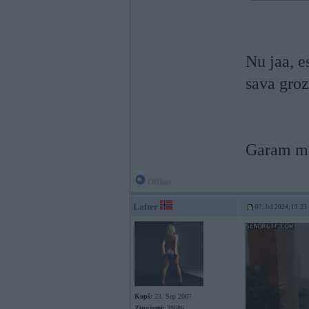
Nu jaa, e
sava gro
Garam me
Offline
Lafter
07. Jul 2024, 19:23
Kopš:
23. Sep 2007
Ziņojumi:
28686