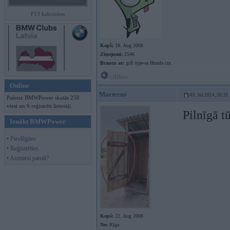
F13 kabriolets
Kopš:
18. Aug 2008
Ziņojumi:
2546
Braucu ar:
gc8 type-ra Honda crx
Offline
Online
Marteens
03. Jul 2024, 20:31
Pašreiz BMWPower skatās 250
viesi un 6 reģistrēti lietotāji.
Pilnīgā t
Ienākt BMWPower
• Pieslēgties
• Reģistrēties
• Aizmirsi paroli?
Kopš:
22. Aug 2008
No:
Rīga