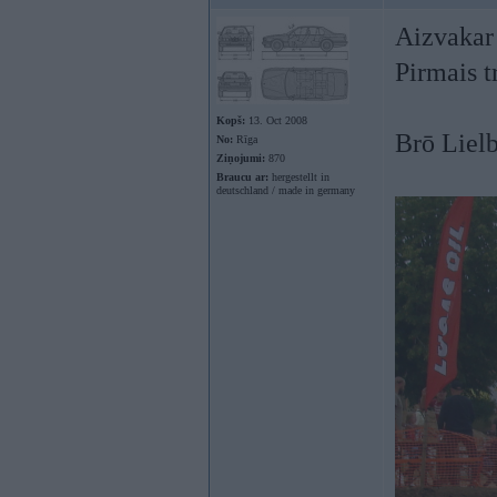
Aizvakar
Pirmais t
Kopš:
13. Oct 2008
Brō Lielb
No:
Rīga
Ziņojumi:
870
Braucu ar:
hergestellt in
deutschland / made in germany