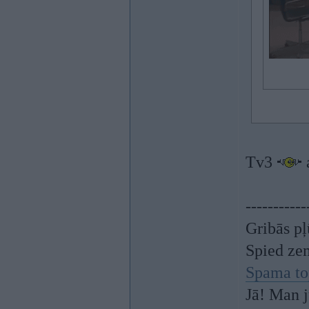
Tv3
a
-----------
Gribās pļ
Spied ze
Spama to
Jā! Man j