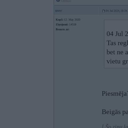
Offline
user
04. Jul 2024, 18:34
Kopš:
12. May 2020
Ziņojumi:
14558
Braucu ar:
04 Jul 
Tas reg
bet ne 
vietu g
Piesmēja?
Beigās pa
[ Šo ziņu l