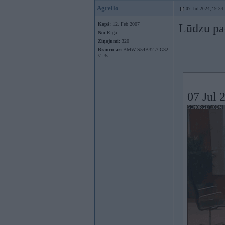
Agrello
07. Jul 2024, 19:34
Kopš:
12. Feb 2007
Lūdzu pad
No:
Rīga
Ziņojumi:
320
Braucu ar:
BMW S54B32 // G32
// i3s
07 Jul 