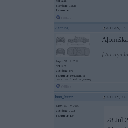
No:
Rīga
Ziņojumi:
10829
Braucu ar:
Offline
Achtung
28. Jul 2024, 17:36
Aļonuška
[ Šo ziņu l
Kopš:
13. Oct 2008
No:
Rīga
Ziņojumi:
870
Braucu ar:
hergestellt in
deutschland / made in germany
Offline
bum_bumz
28. Jul 2024, 18:52
Kopš:
05. Jan 2006
Ziņojumi:
7633
Braucu ar:
E34
28 Jul 