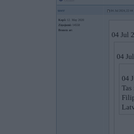
Offline
user
04. Jul 2024, 22:44
Kopš:
12. May 2020
Ziņojumi:
14558
Braucu ar:
04 Jul 
04 Ju
04 
Tas 
Fili
Latv