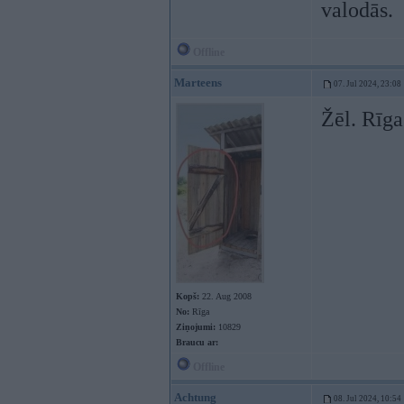
valodās.
Offline
Marteens
07. Jul 2024, 23:08
Žēl. Rīga
Kopš:
22. Aug 2008
No:
Rīga
Ziņojumi:
10829
Braucu ar:
Offline
Achtung
08. Jul 2024, 10:54