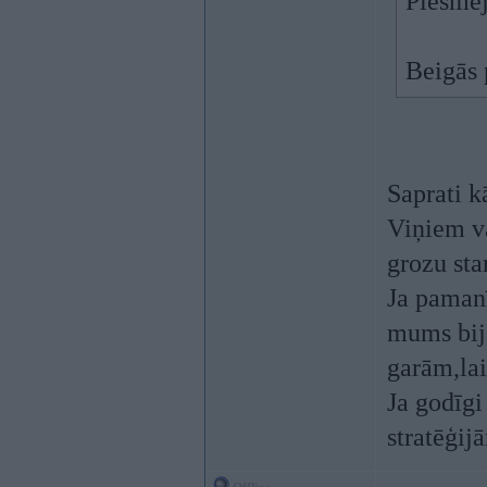
Piesmēj
Beigās 
Saprati k
Viņiem va
grozu sta
Ja pamanī
mums bija
garām,lai
Ja godīgi
stratēģij