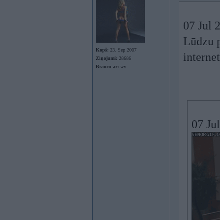
07 Jul 
Lūdzu p
Kopš:
23. Sep 2007
interne
Ziņojumi:
28686
Braucu ar:
wv
07 Ju