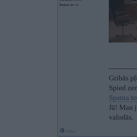
Braucu ar:
wv
-----------
Gribās pļ
Spied ze
Spama to
Jā! Man j
valodās.
Offline