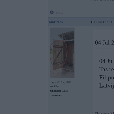
Offline
Marteens
04. Jul 2024, 21:03
04 Jul 
04 Ju
Tas r
Filip
Kopš:
22. Aug 2008
Latvi
No:
Rīga
Ziņojumi:
10829
Braucu ar: