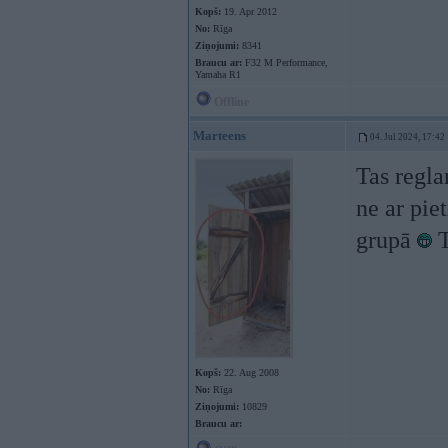
Kopš:
19. Apr 2012
No:
Rīga
Ziņojumi:
8341
Braucu ar:
F32 M Performance,
Yamaha R1
Offline
Marteens
04. Jul 2024, 17:42
Tas regla
ne ar pie
grupā
T
Kopš:
22. Aug 2008
No:
Rīga
Ziņojumi:
10829
Braucu ar: