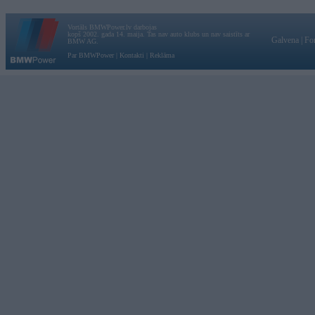
Vortāls BMWPower.lv darbojas
kopš 2002. gada 14. maija. Tas nav auto klubs un nav saistīts ar
Galvena
|
Fo
BMW AG.
Par BMWPower
|
Kontakti
|
Reklāma