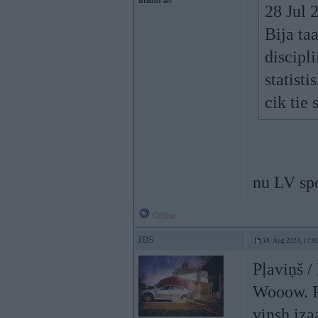
Braucu ar:
28 Jul 
Bija taa
discipl
statist
cik tie 
nu LV spor
Offline
JDS
18. Aug 2024, 17:0
Pļaviņš 
Wooow. Pl
vinsh iza