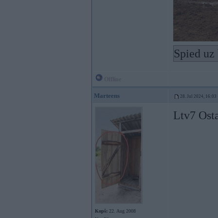
Spied uz 
Offline
Marteens
28. Jul 2024, 16:03
Ltv7 Ost
Kopš:
22. Aug 2008