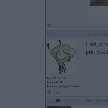
Offline
Corey
07. Jul 2024, 19:35
Labi,ka 
pret braz
Kopš:
18. Aug 2008
Ziņojumi:
2546
Braucu ar:
gc8 type-ra Honda crx
Offline
Lafter
07. Jul 2024, 19:40