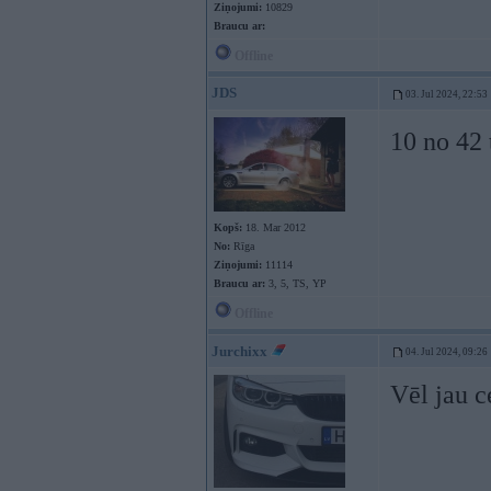
Ziņojumi:
10829
Braucu ar:
Offline
JDS
03. Jul 2024, 22:53
10 no 42 
Kopš:
18. Mar 2012
No:
Rīga
Ziņojumi:
11114
Braucu ar:
3, 5, TS, YP
Offline
Jurchixx
04. Jul 2024, 09:26
Vēl jau c