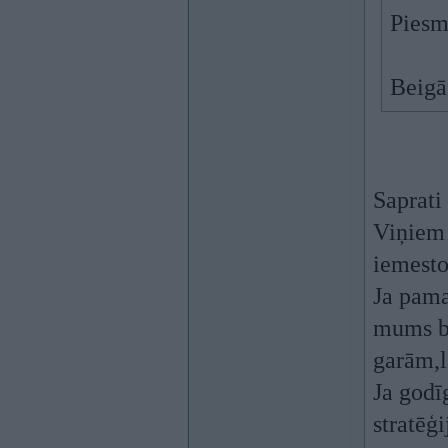
Piesm
Beigā
Saprati
Viņiem 
iemesto
Ja pama
mums bi
garām,l
Ja godī
stratēģ