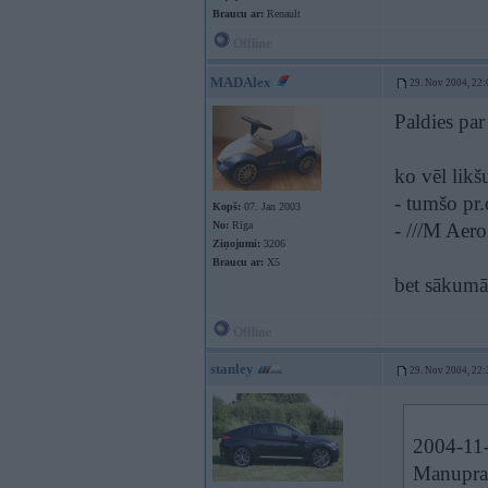
Braucu ar:
Renault
Offline
MADAlex
29. Nov 2004, 22:
Paldies pa
ko vēl likš
- tumšo pr
Kopš:
07. Jan 2003
No:
Rīga
- ///M Aero
Ziņojumi:
3206
Braucu ar:
X5
bet sākumā 
Offline
stanley
29. Nov 2004, 22:
2004-11-
Manuprat