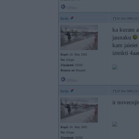
Offline
Artis
29. Nov 2004, 21:
ka kuram at
jaunaku
kam jaieiet
izteikti 4a
Kopš:
16. May 2002
No:
Zilupe
Ziņojumi:
32262
Braucu ar:
Renault
Offline
Artis
29. Nov 2004, 21:
ir novecoji
Kopš:
16. May 2002
No:
Zilupe
Ziņojumi:
32262