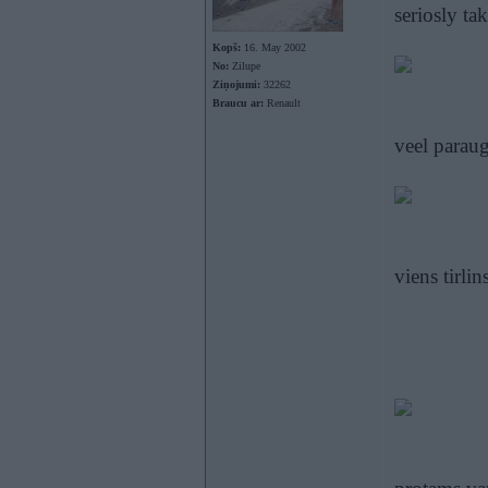
seriosly t
Kopš:
16. May 2002
No:
Zilupe
Ziņojumi:
32262
Braucu ar:
Renault
veel parau
viens tirlin