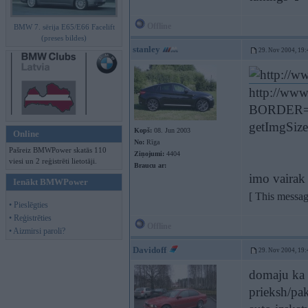
Offline
BMW 7. sērija E65/E66 Facelift
(preses bildes)
stanley
29. Nov 2004, 19:
http://ww
BORDER="0"
getImgSize(
Kopš:
08. Jun 2003
Online
No:
Rīga
Pašreiz BMWPower skatās 110
Ziņojumi:
4404
viesi un 2 reģistrēti lietotāji.
Braucu ar:
imo vairak
Ienākt BMWPower
[ This messag
• Pieslēgties
• Reģistrēties
Offline
• Aizmirsi paroli?
Davidoff
29. Nov 2004, 19:
domaju ka l
prieksh/pak