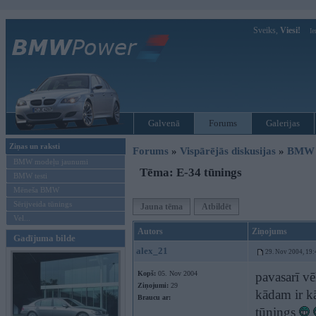
Sveiks,
Viesi!
Ie
Galvenā
Forums
Galerijas
Ziņas un raksti
Forums
»
Vispārējās diskusijas
»
BMW t
BMW modeļu jaunumi
Tēma: E-34 tūnings
BMW testi
Mēneša BMW
Sērijveida tūnings
Jauna tēma
Atbildēt
Vel...
Autors
Ziņojums
Gadījuma bilde
alex_21
29. Nov 2004, 19:
Kopš:
05. Nov 2004
pavasarī vē
Ziņojumi:
29
kādam ir kā
Braucu ar:
tūnings