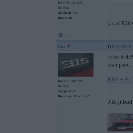
Kopš:
08. Jun 2003
No:
Rīga
Ziņojumi:
4404
Braucu ar:
ka ari E36
Offline
Puce
29. Nov 2004, 22:
re ku ir da
man patīt..
BBS + Hel
Kopš:
27. May 2002
No:
Rīga
Ziņojumi:
6431
--------------
Braucu ar:
BMW 315 e21
J.K.jr.bad