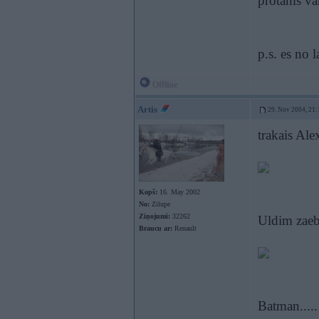
protams var
p.s. es no
Offline
Artis
29. Nov 2004, 21:
trakais Ale
Kopš:
16. May 2002
No:
Zilupe
Ziņojumi:
32262
Uldim zaeb
Braucu ar:
Renault
Batman.....