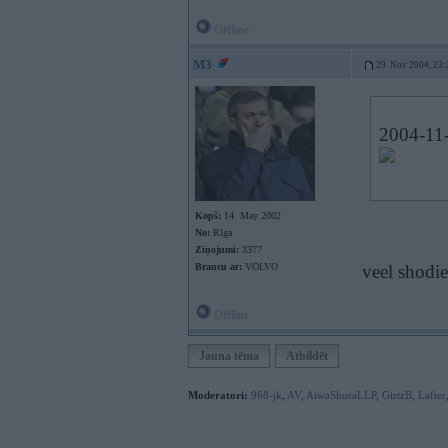
Offline
M3
29. Nov 2004, 23:
2004-11-
Kopš:
14. May 2002
No:
Rīga
Ziņojumi:
3377
Braucu ar:
VOLVO
veel shodie
Offline
Jauna tēma
Atbildēt
Moderatori:
968-jk
,
AV
,
AiwaShuraLLP
,
GirtzB
,
Lafter