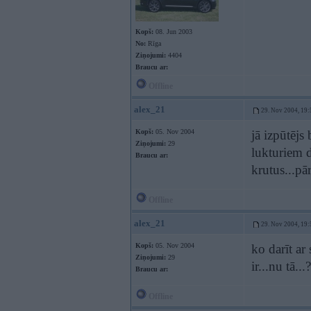
Kopš:
08. Jun 2003
No:
Rīga
Ziņojumi:
4404
Braucu ar:
Offline
alex_21
29. Nov 2004, 19:
Kopš:
05. Nov 2004
jā izpūtējs
Ziņojumi:
29
lukturiem d
Braucu ar:
krutus...pā
Offline
alex_21
29. Nov 2004, 19:
Kopš:
05. Nov 2004
ko darīt ar
Ziņojumi:
29
ir...nu tā.
Braucu ar:
Offline