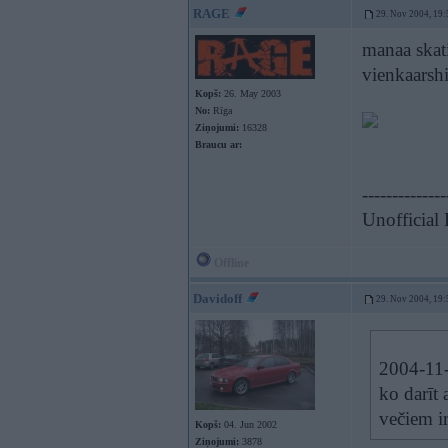
RAGE
29. Nov 2004, 19:
manaa skati
vienkaarshi
Kopš:
26. May 2003
No:
Rīga
Ziņojumi:
16328
Braucu ar:
--------------
Unofficial
Offline
Davidoff
29. Nov 2004, 19:
2004-11-
ko darīt 
večiem ir
Kopš:
04. Jun 2002
Ziņojumi:
3878