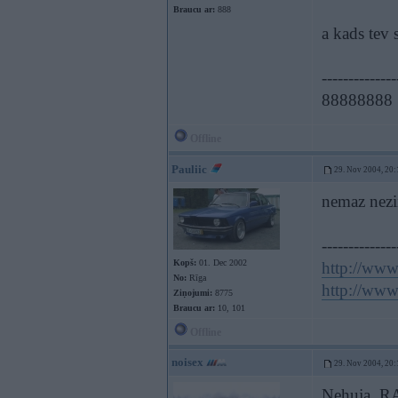
Braucu ar:
888
a kads tev 
--------------
88888888
Offline
Pauliic
29. Nov 2004, 20:
nemaz nezin
--------------
Kopš:
01. Dec 2002
http://www.
No:
Rīga
http://www.
Ziņojumi:
8775
Braucu ar:
10, 101
Offline
noisex
29. Nov 2004, 20:
Nehuja, RAG