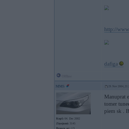
http://www
dafiga
Offline
MMS
29. Nov 2004, 21:
Manuprat e3
tomer tunee
piem sk .
Kopš:
04. Dec 2002
Ziņojumi:
3145
Braucu ar:
///3