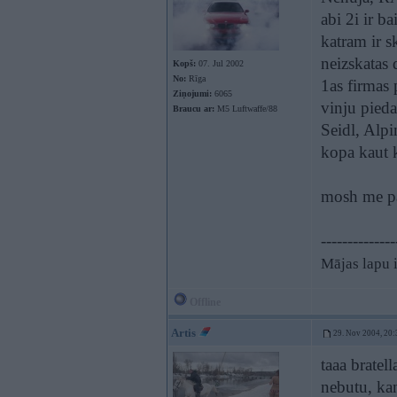
abi 2i ir b
katram ir s
neizskatas 
Kopš:
07. Jul 2002
No:
Rīga
1as firmas 
Ziņojumi:
6065
vinju pied
Braucu ar:
M5 Luftwaffe/88
Seidl, Alpi
kopa kaut 
mosh me pa
--------------
Mājas lapu 
Offline
Artis
29. Nov 2004, 20:
taaa bratel
nebutu, kan