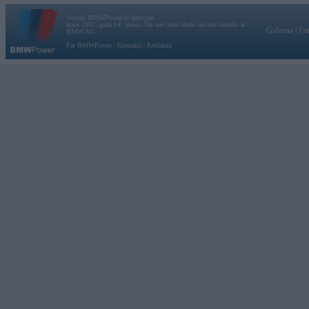
Vortāls BMWPower.lv darbojas
kopš 2002. gada 14. maija. Tas nav auto klubs un nav saistīts ar
Galvena
|
Fo
BMW AG.
Par BMWPower
|
Kontakti
|
Reklāma