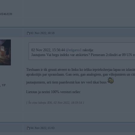
/E46/E39
02. Nov 2022, 18:59
02 Nov 2022, 15:56:44
@edgarss1
rakstīja:
Jautajums Vai begu indeks var atskirties? Piemeram 2cilindri ar 09 UN ma
Tieshaam ir tik gruuti atveert to linku ko ielika ieprieksheejaa lapaa un izlasii
aprakstiijis par sprauslaam. Gan oem, gan analogiem, gan viltojumiem un ci
jautaajumiem, arii tiem paardesmit kas tev veel tikai buus
S, YP
Lietotas ja nezini 100% veesturi neliec
[ Šo ziņu laboja JDS, 02 Nov 2022, 18:59:54 ]
04. Nov 2022, 15:03