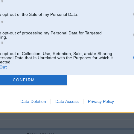
In
Neko tur nevar restaureet, tikai un vieniigi jaunas, vai zinaamas
o opt-out of the Sale of my Personal Data.
appisiens.
In
Pie dīlera parasti nevajag priekšapmaksu
to opt-out of processing my Personal Data for Targeted
ing.
Tikai Viena nianse, taas sprauslas nav pieejamas jau ljoooti sen, arii
In
Tu runaa, es nez
o opt-out of Collection, Use, Retention, Sale, and/or Sharing
Pasūtiju WESS, kādu pusotru mēnesi dabuju pagaidīt, jo pirms manis 10g
ersonal Data that Is Unrelated with the Purposes for which it
savu sprauslu
lected.
Out
CONFIRM
02. Nov 2022, 15:56
Data Deletion
Data Access
Privacy Policy
Jautajums Vai begu indeks var atskirties? Piemeram 2cilindri ar 09 UN mainu