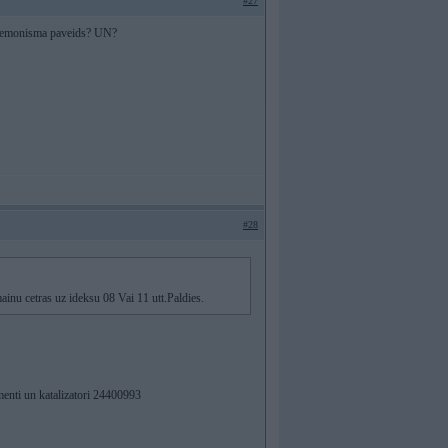
#27
pokemonisma paveids? UN?
#28
inu cetras uz ideksu 08 Vai 11 utt.Paldies.
menti un katalizatori 24400993