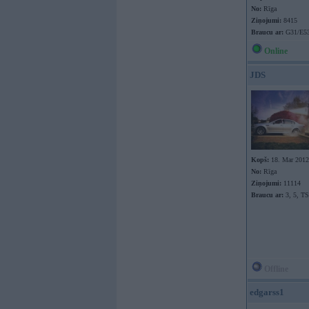
No:
Rīga
Ziņojumi:
8415
Braucu ar:
G31/E53
Online
JDS
Kopš:
18. Mar 2012
No:
Rīga
Ziņojumi:
11114
Braucu ar:
3, 5, T
Offline
edgarss1