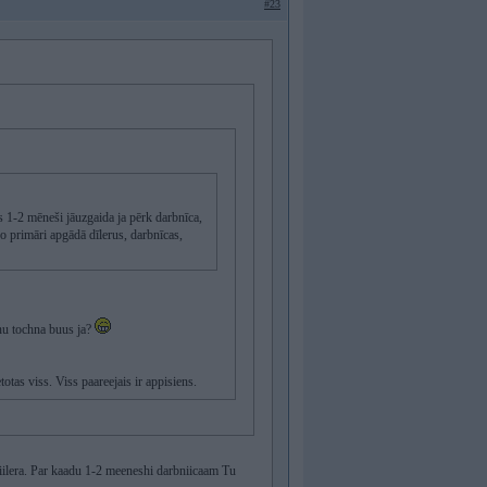
#23
s 1-2 mēneši jāuzgaida ja pērk darbnīca,
jo primāri apgādā dīlerus, darbnīcas,
nu tochna buus ja?
totas viss. Viss paareejais ir appisiens.
 diilera. Par kaadu 1-2 meeneshi darbniicaam Tu