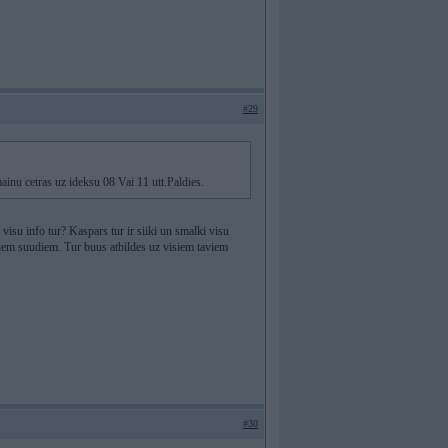
#29
inu cetras uz ideksu 08 Vai 11 utt.Paldies.
t visu info tur? Kaspars tur ir siiki un smalki visu
tiem suudiem. Tur buus atbildes uz visiem taviem
#30