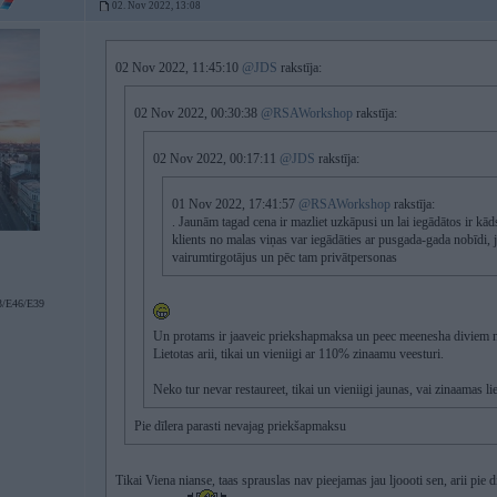
02. Nov 2022, 13:08
02 Nov 2022, 11:45:10
@JDS
rakstīja:
02 Nov 2022, 00:30:38
@RSAWorkshop
rakstīja:
02 Nov 2022, 00:17:11
@JDS
rakstīja:
01 Nov 2022, 17:41:57
@RSAWorkshop
rakstīja:
. Jaunām tagad cena ir mazliet uzkāpusi un lai iegādātos ir kād
klients no malas viņas var iegādāties ar pusgada-gada nobīdi, 
vairumtirgotājus un pēc tam privātpersonas
/E46/E39
Un protams ir jaaveic priekshapmaksa un peec meenesha diviem 
Lietotas arii, tikai un vieniigi ar 110% zinaamu veesturi.
Neko tur nevar restaureet, tikai un vieniigi jaunas, vai zinaamas lie
Pie dīlera parasti nevajag priekšapmaksu
Tikai Viena nianse, taas sprauslas nav pieejamas jau ljoooti sen, arii pie