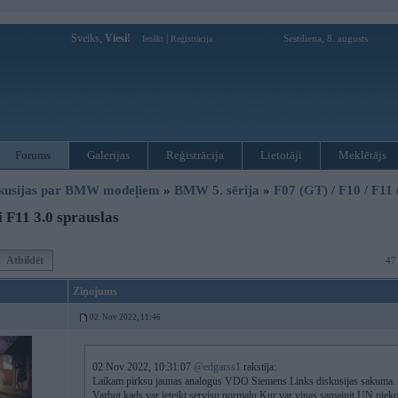
Sveiks,
Viesi!
|
Sestdiena, 8. augusts
Ienākt
Reģistrācija
Forums
Galerijas
Reģistrācija
Lietotāji
Meklētājs
kusijas par BMW modeļiem
»
BMW 5. sērija
»
F07 (GT) / F10 / F11
 F11 3.0 sprauslas
Atbildēt
47
Ziņojums
02. Nov 2022, 11:46
02 Nov 2022, 10:31:07
@edgarss1
rakstīja:
Laikam pirksu jaunas analogus VDO Siemens.Links diskusijas sakuma.
Varbut kads var ieteikt servisu normalu Kur var vinas samainit UN pie