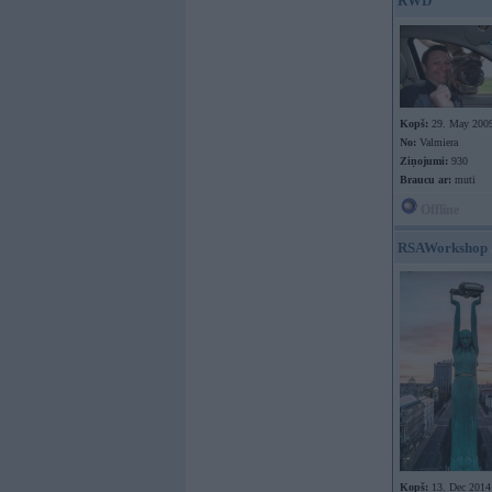
RWD
Kopš:
29. May 200
No:
Valmiera
Ziņojumi:
930
Braucu ar:
muti
Offline
RSAWorkshop
Kopš:
13. Dec 2014