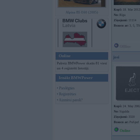
Kopš:
18. Mar 2012
Alpina B5 E60 (2005)
No:
Rīga
Ziņojumi:
11114
Braucu ar:
3, 5, T
Offline
Online
josi
Pašreiz BMWPower skatās 81 viesi
un 4 reģistrēti lietotāji.
Ienākt BMWPower
• Pieslēgties
• Reģistrēties
• Aizmirsi paroli?
Kopš:
24. May 200
No:
Sigulda
Ziņojumi:
3320
Braucu ar:
Puf-puf
Online