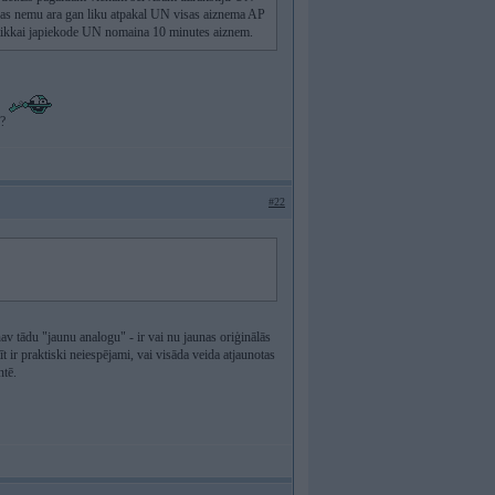
nas nemu ara gan liku atpakal UN visas aiznema AP
i tikkai japiekode UN nomaina 10 minutes aiznem.
r?
#22
av tādu "jaunu analogu" - ir vai nu jaunas oriģinālās
r praktiski neiespējami, vai visāda veida atjaunotas
ntē.