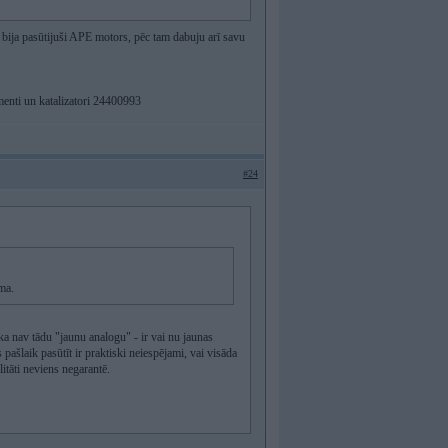
bija pasūtijuši APE motors, pēc tam dabuju arī savu
menti un katalizatori 24400993
#24
ma.
ka nav tādu "jaunu analogu" - ir vai nu jaunas
laik pasūtīt ir praktiski neiespējami, vai visāda
litāti neviens negarantē.