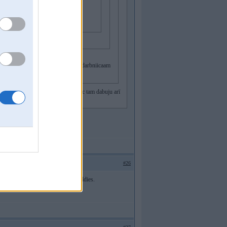
 lietotas viss. Viss paareejais ir
 pie diilera. Par kaadu 1-2 meeneshi darbniicaam
ab bija pasūtijuši APE motors, pēc tam dabuju arī
#26
 cetras uz ideksu 08 Vai 11 utt.Paldies.