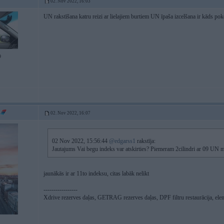
02. Nov 2022, 16:03
UN rakstīšana katru reizi ar lielajiem burtiem UN īpaša izcelšana ir kāds 
9
02. Nov 2022, 16:07
02 Nov 2022, 15:56:44
@edgarss1
rakstīja:
Jautajums Vai begu indeks var atskirties? Piemeram 2cilindri ar 09 UN ma
jaunākās ir ar 11to indeksu, citas labāk nelikt
-----------------
Xdrive rezerves daļas, GETRAG rezerves daļas, DPF filtru restaurācija, ele