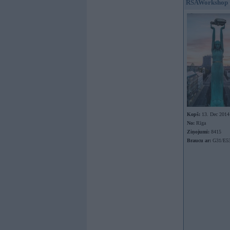
RSAWorkshop
Kopš:
13. Dec 2014
No:
Rīga
Ziņojumi:
8415
Braucu ar:
G31/E53