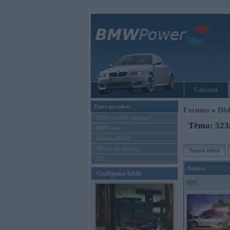
Galvenā
Ziņas un raksti
Forums
»
Dis
BMW modeļu jaunumi
Tēma: 523i
BMW testi
Mēneša BMW
Sērijveida tūnings
Jauna tēma
Vel...
Autors
Gadījuma bilde
JDS