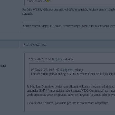
runaa, es nez
Pasūtiju WESS, kādu pusotru mēnesi dabuju pagaidīt, jo pirms manis 10gab 
sprauslu
-----------------
Xdrive rezerves daļas, GETRAG rezerves daļas, DPF filtru restaurācija, ele
02. Nov 2022, 14:23
02 Nov 2022, 11:54:08
@josi
rakstīja:
200RT
02 Nov 2022, 10:31:07
@edgarss1
rakstīja:
Laikam pirksu jaunas analogus VDO Siemens.Links diskusijas saku
Ja būtu kaut 5 minūtes veltījis tam sākumā ieliktajam blogam, tad zinātu, 
oriģinālās BMW (kuras tiešām ražo Siemens/VDO/Continental) un kuras paš
veida atjaunotas vecas oriģinālās, kuras tiek tirgotas kā jaunas taču to kva
Piekodēšana ir štrunts, galvenais pēc tam ir izveikt visas adaptācijas.