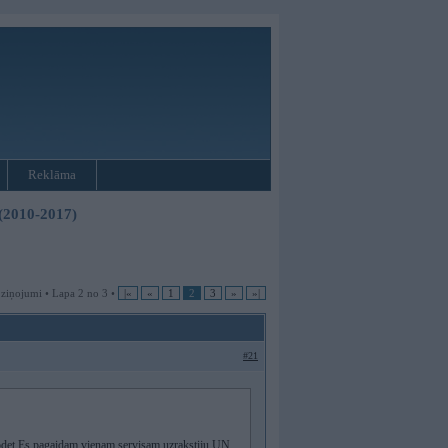
Reklāma
 (2010-2017)
 ziņojumi • Lapa 2 no 3 •
|«
«
1
2
3
»
»|
#21
kodet.Es pagaidam vienam servisam uzrakstiju UN