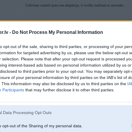
Galvenais uztaisīt spara rata adaptāciju, it sevišķi mašīnam ar automātu...
02. Nov 2022, 14:59
.lv -
Do Not Process My Personal Information
02 Nov 2022, 13:08:34
@RSAWorkshop
rakstīja:
to opt-out of the sale, sharing to third parties, or processing of your per
formation for targeted advertising by us, please use the below opt-out s
02 Nov 2022, 11:45:10
@JDS
rakstīja:
r selection. Please note that after your opt-out request is processed y
eing interest-based ads based on personal information utilized by us or
02 Nov 2022, 00:30:38
@RSAWorkshop
rakstīja:
disclosed to third parties prior to your opt-out. You may separately opt-
losure of your personal information by third parties on the IAB’s list of
S, YP
02 Nov 2022, 00:17:11
@JDS
rakstīja:
. This information may also be disclosed by us to third parties on the
IA
Participants
that may further disclose it to other third parties.
01 Nov 2022, 17:41:57
@RSAWorkshop
rakstīja:
. Jaunām tagad cena ir mazliet uzkāpusi un lai iegādātos ir
darbnīca, klients no malas viņas var iegādāties ar pusgada
dīlerus, darbnīcas, vairumtirgotājus un pēc tam privātpers
l Data Processing Opt Outs
o opt-out of the Sharing of my personal data.
Un protams ir jaaveic priekshapmaksa un peec meenesha divi
Lietotas arii, tikai un vieniigi ar 110% zinaamu veesturi.