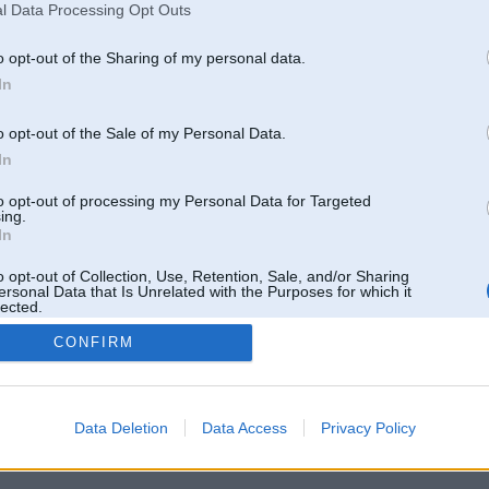
l Data Processing Opt Outs
o opt-out of the Sharing of my personal data.
In
o opt-out of the Sale of my Personal Data.
In
to opt-out of processing my Personal Data for Targeted
ing.
In
o opt-out of Collection, Use, Retention, Sale, and/or Sharing
ersonal Data that Is Unrelated with the Purposes for which it
lected.
Out
CONFIRM
 un nav saistīts ar
Galvena
|
Forums
|
Galerijas
|
Reģistrācija
|
Lietotaāji
|
Meklētājs
|
Reklā
Data Deletion
Data Access
Privacy Policy