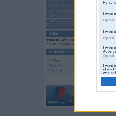
Mēneša BMW
Persona
Sērijveida tūnings
BMW pasaules jaunumi
I want t
BMW koncepti
Opted 
BMW konkurentu jaunumi
Moto
I want t
Online
Opted 
Pašreiz BMWPower skatās 112
viesi un 7 reģistrēti lietotāji.
I want 
Advertis
Ienākt BMWPower
Opted 
• Pieslēgties
• Reģistrēties
I want t
of my P
• Aizmirsi paroli?
was col
Opted 
Vortāls BMWPower.lv darbojas
kopš 2002. gada 14. maija. Tas nav auto klubs
BMW AG.
Par BMWPower
|
Kontakti
|
Reklāma