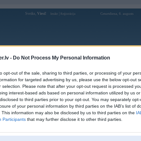
Sveiks,
Viesi!
|
Ceturtdiena, 6. augusts
Ienākt
Reģistrācija
Forums
Galerijas
Reģistrācija
Lietotāji
Meklētājs
.lv -
Do Not Process My Personal Information
Lietotāja edgarss1 profils
to opt-out of the sale, sharing to third parties, or processing of your per
formation for targeted advertising by us, please use the below opt-out s
Pēdējo reizi manīts: 07. Nov 2022, 12:45
r selection. Please note that after your opt-out request is processed y
eing interest-based ads based on personal information utilized by us or
Lietotājvārds:
edgarss1
disclosed to third parties prior to your opt-out. You may separately opt-
Ziņojumi forumā:
11
losure of your personal information by third parties on the IAB’s list of
Pēdējie ziņojumi forumā
[
]
. This information may also be disclosed by us to third parties on the
IA
Participants
that may further disclose it to other third parties.