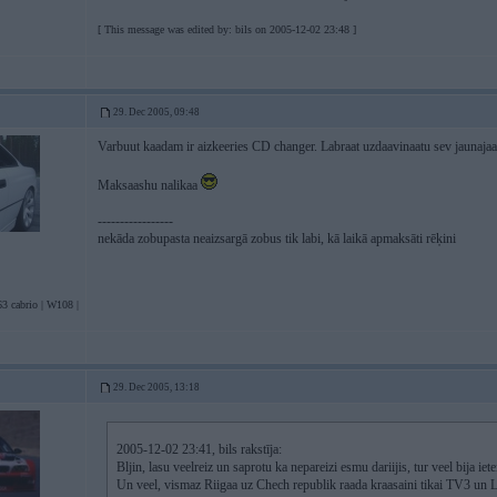
[ This message was edited by: bils on 2005-12-02 23:48 ]
29. Dec 2005, 09:48
Varbuut kaadam ir aizkeeries CD changer. Labraat uzdaavinaatu sev jaunajaa
Maksaashu nalikaa
-----------------
nekāda zobupasta neaizsargā zobus tik labi, kā laikā apmaksāti rēķini
3 cabrio | W108 |
29. Dec 2005, 13:18
2005-12-02 23:41, bils rakstīja:
Bljin, lasu veelreiz un saprotu ka nepareizi esmu dariijis, tur veel bija iet
Un veel, vismaz Riigaa uz Chech republik raada kraasaini tikai TV3 un L