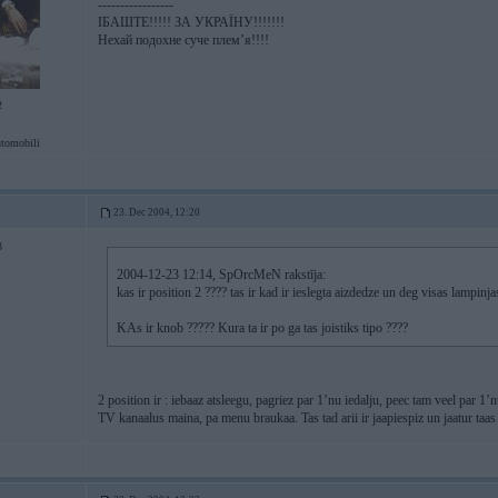
-----------------
ІБАШТЕ!!!!! ЗА УКРАЇНУ!!!!!!!
Нехай подохне суче плем’я!!!!
2
tomobili
23. Dec 2004, 12:20
3
2004-12-23 12:14, SpOrcMeN rakstīja:
kas ir position 2 ???? tas ir kad ir ieslegta aizdedze un deg visas lampinja
KAs ir knob ????? Kura ta ir po ga tas joistiks tipo ????
2 position ir : iebaaz atsleegu, pagriez par 1’nu iedalju, peec tam veel par 1
TV kanaalus maina, pa menu braukaa. Tas tad arii ir jaapiespiz un jaatur taas