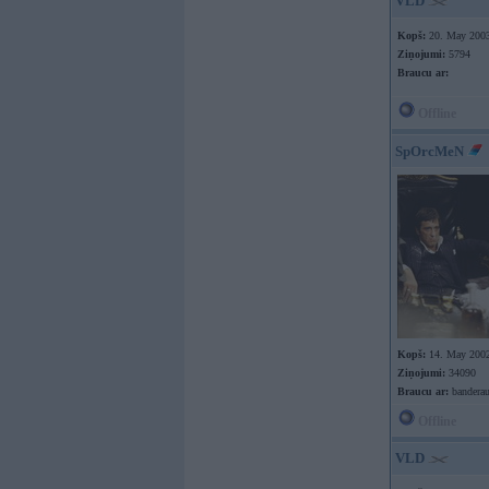
VLD
Kopš:
20. May 200
Ziņojumi:
5794
Braucu ar:
Offline
SpOrcMeN
Kopš:
14. May 200
Ziņojumi:
34090
Braucu ar:
banderau
Offline
VLD