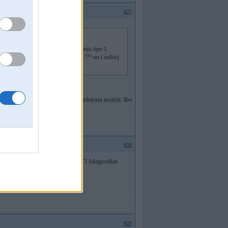
#27
 ar 2 reizi abiem jo ar pirmo meginaju tipo 1
tie par textiem tipo subtitri vai kas ??? nu i zaibisj
taa vai tev ir 1 vai 2 versija ) arii teletextu ierubiit. Bet
#28
aukšanas laikā) var izdarīt caur GT1 (diagostikas
#29