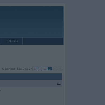
Reklāma
33 ziņojumi • Lapa 2 no 2 •
|«
«
1
2
»
»|
#21
?