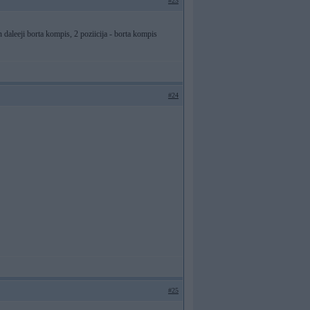
#23
n daleeji borta kompis, 2 poziicija - borta kompis
#24
#25