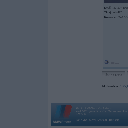
Kopš:
19. Nov 200
Ziņojumi:
467
Braucu ar:
E46 ///
Offline
Jauna tēma
Moderatori:
968-j
Vortāls BMWPower.lv darbojas
kopš 2002. gada 14. maija. Tas nav auto klubs
BMW AG.
Par BMWPower
|
Kontakti
|
Reklāma