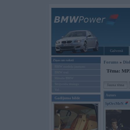
Galvenā
Ziņas un raksti
Forums
»
Dis
BMW modeļu jaunumi
Tēma: MP3
BMW testi
Mēneša BMW
Sērijveida tūnings
Jauna tēma
Vel...
Autors
Gadījuma bilde
SpOrcMeN