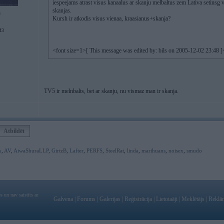
iespeejams atrast visus kanaalus ar skanju melbaltus zem Lativa setinsg v
skanjas.
3
Kursh ir atkodis visus vienaa, kraasianus+skanja?
M3
<font size=1>[ This message was edited by: bils on 2005-12-02 23:48 ]
TV5 ir melnbalts, bet ar skanju, nu vismaz man ir skanja.
Atbildēt
k
,
AV
,
AiwaShuraLLP
,
GirtzB
,
Lafter
,
PERFS
,
SteelRat
,
linda
,
marihuans
,
noisex
,
smudo
 un nav saistīts ar
Galvena
|
Forums
|
Galerijas
|
Reģistrācija
|
Lietotaāji
|
Meklētājs
|
Reklā