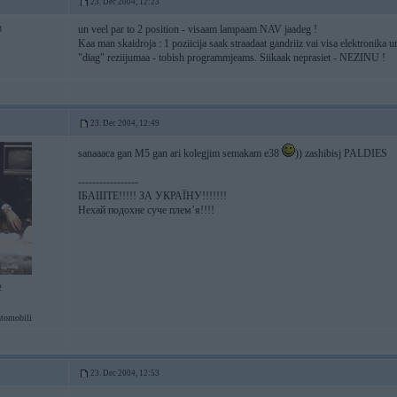
23. Dec 2004, 12:23
un veel par to 2 position - visaam lampaam NAV jaadeg !
3
Kaa man skaidroja : 1 poziicija saak straadaat gandriiz vai visa elektronika u
"diag" reziijumaa - tobish programmjeams. Siikaak neprasiet - NEZINU !
23. Dec 2004, 12:49
sanaaaca gan M5 gan ari kolegjim semakam e38
)) zashibisj PALDIES
-----------------
ІБАШТЕ!!!!! ЗА УКРАЇНУ!!!!!!!
Нехай подохне суче плем’я!!!!
2
tomobili
23. Dec 2004, 12:53