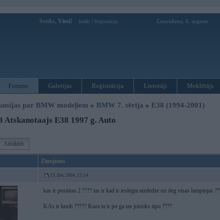
Sveiks,
Viesi!
|
Ceturtdiena, 6. augusts
Ienākt
Reģistrācija
Forums
Galerijas
Reģistrācija
Lietotāji
Meklētājs
kusijas par BMW modeļiem
»
BMW 7. sērija
»
E38 (1994-2001)
 Atskanotaajs E38 1997 g. Auto
Atbildēt
Ziņojums
23. Dec 2004, 12:14
kas ir position 2 ???? tas ir kad ir ieslegta aizdedze un deg visas lampinjas ??
KAs ir knob ????? Kura ta ir po ga tas joistiks tipo ????