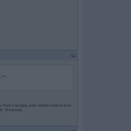
#22
s ???
’nu. Knob ir taa fignja, poda, tumblers whatever ar ko
 8 - 10 sekundes.