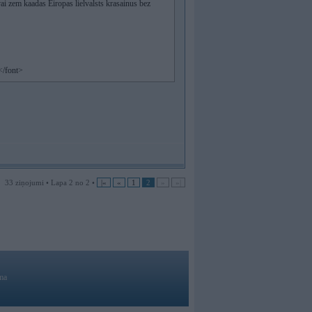
ai zem kaadas Eiropas lielvalsts krasainus bez
</font>
33 ziņojumi • Lapa 2 no 2 •
|«
«
1
2
»
»|
ma