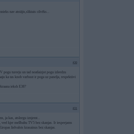
eks nav atstājis,sliktais cilvēks...
#30
V pogu tureeju un tad neatlaizjot pogu izleedzu
aju ka tas knob varbuut ir poga uz panelja, respektiivi
 ekraana ieksh E38?
#31
ms, ja kas, atsleegu iznjemt...
 veel kjer mellbaltu TV5 bez skanjas. Ir iespeejams
iropas lielvalsts krasainus bez skanjas.