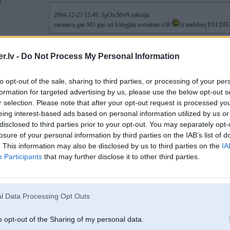
3
2004-12-23 12:49, SpOrcMeN rakstīja:
sanaaaca gan M5 gan ari kolegjim semakam e38
)) zashibisj PALDI
.lv -
Do Not Process My Personal Information
a ti bojalas
Par to mp3/video shtelli - ja kas es shodien liidz veelam vakar
to opt-out of the sale, sharing to third parties, or processing of your per
formation for targeted advertising by us, please use the below opt-out s
23. Dec 2004, 12:57
r selection. Please note that after your opt-out request is processed y
eing interest-based ads based on personal information utilized by us or
da pec jauna gada takad nav laika ar tadam huinjaam njemties, mna sanaca ar 
abiem autinjiem bij 2 navigacija, tikai vel nav isti skaidrs kas tie par textiem 
disclosed to third parties prior to your opt-out. You may separately opt-
nemaz i nost nav janjem
))
losure of your personal information by third parties on the IAB’s list of
. This information may also be disclosed by us to third parties on the
IA
-----------------
Participants
that may further disclose it to other third parties.
ІБАШТЕ!!!!! ЗА УКРАЇНУ!!!!!!!
Нехай подохне суче плем’я!!!!
2
l Data Processing Opt Outs
tomobili
o opt-out of the Sharing of my personal data.