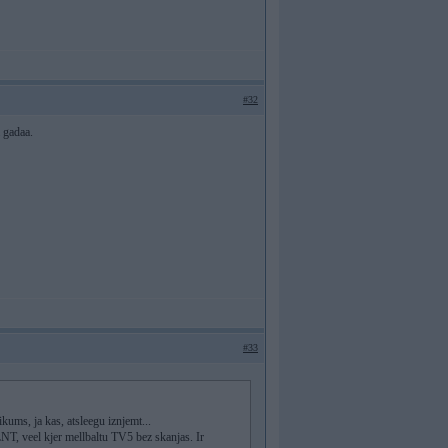
#32
 gadaa.
#33
eikums, ja kas, atsleegu iznjemt...
NT, veel kjer mellbaltu TV5 bez skanjas. Ir