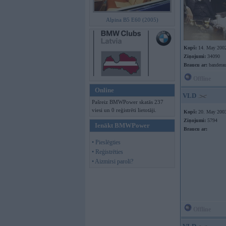
Alpina B5 E60 (2005)
Kopš:
14. May 200
Ziņojumi:
34090
Braucu ar:
banderau
Offline
Online
VLD
Pašreiz BMWPower skatās 237
viesi un 0 reģistrēti lietotāji.
Kopš:
20. May 200
Ziņojumi:
5794
Ienākt BMWPower
Braucu ar:
• Pieslēgties
• Reģistrēties
• Aizmirsi paroli?
Offline