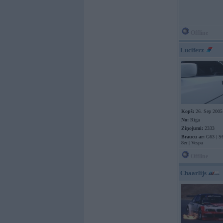
Offline
Luciferz
Kopš:
26. Sep 2005
No:
Rīga
Ziņojumi:
2333
Braucu ar:
G63 | S6
8er | Vespa
Offline
Chaarlijs