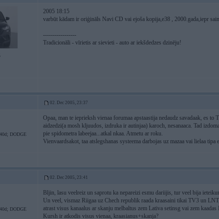
2005 18:15
varbūt kādam ir oriģināls Navi CD vai ejoša kopija,e38 , 2000.gada,iepr saimni
-----------------
Tradicionāli - vīrietis ar sievieti - auto ar iekšdedzes dzinēju!
5
02. Dec 2005, 23:37
Opaa, man te ieprieksh vienaa forumaa apstaastija nedaudz savadaak, es to T
aidzedzi(a mosh kljuudos, izdruka ir autinjaa) karoch, nesanaaca. Tad izdoma
pie spidometra labeejaa...atkal nkaa. Atmetu ar roku.
0d; DODGE
Vienvaardsakot, taa atslegshanas systeema darbojas uz mazaa vai lielaa tipa
02. Dec 2005, 23:41
Bljin, lasu veelreiz un saprotu ka nepareizi esmu dariijis, tur veel bija ieteiku
Un veel, vismaz Riigaa uz Chech republik raada kraasaini tikai TV3 un LNT,
atrast visus kanaalus ar skanju melbaltus zem Lativa setinsg vai zem kaadas E
0d; DODGE
Kursh ir atkodis visus vienaa, kraasianus+skanja?