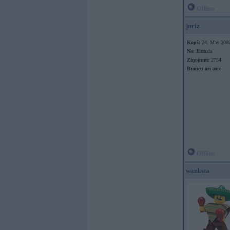
Offline
juriz
Kopš:
24. May 200
No:
Jūrmala
Ziņojumi:
2754
Braucu ar:
auto
Offline
wanksta