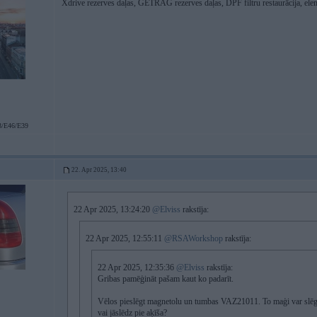
Xdrive rezerves daļas, GETRAG rezerves daļas, DPF filtru restaurācija, ele
/E46/E39
22. Apr 2025, 13:40
22 Apr 2025, 13:24:20
@Elviss
rakstīja:
22 Apr 2025, 12:55:11
@RSAWorkshop
rakstīja:
22 Apr 2025, 12:35:36
@Elviss
rakstīja:
Gribas pamēģināt pašam kaut ko padarīt.
Vēlos pieslēgt magnetolu un tumbas VAZ21011. To maģi var slēgt 
vai jāslēdz pie aķīša?