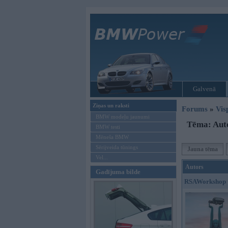
Galvenā
Ziņas un raksti
Forums
»
Vis
BMW modeļu jaunumi
Tēma: Aut
BMW testi
Mēneša BMW
Sērijveida tūnings
Jauna tēma
Vel...
Autors
Gadījuma bilde
RSAWorkshop