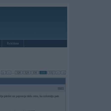
Reklāma
•
|«
«
...
328
329
330
331
332
»
»|
#6601
bēja pārdot un paprasija tādu cenu, ka izdomāju pats