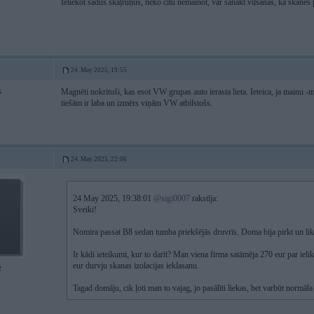
Ieliekot šādus skaļruņus, neko citu nemainot, var sanākt vilšanās, ka skanēs 
24. May 2025, 19:55
Magnēti nokrituši, kas esot VW grupas auto ierasta lieta. Ieteica, ja mainu 
5
tiešām ir laba un izmērs viņām VW atbilstošs.
24. May 2025, 22:06
24 May 2025, 19:38:01
@sigi0007
rakstīja:
Sveiki!
Nomira passat B8 sedan tumba priekšējās druvrīs. Doma bija pirk
Ir kādi ieteikumi, kur to darīt? Man viena firma satāmēja 270 eur par iel
eur durvju skanas izolacijas ieklasanu.
2
Tagad domāju, cik ļoti man to vajag, jo pasālīti liekas, bet varbūt normāla