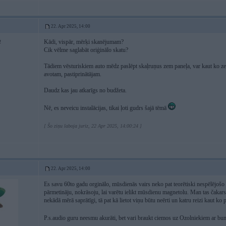
22. Apr 2025, 14:00
Kādi, vispār, mērķi skanējumam?
2
Cik vēlme saglabāt oriģinālo skatu?
Tādiem vēsturiskiem auto mēdz paslēpt skaļruņus zem paneļa, var kaut ko zem 
avotam, pastiprinātājam.
Daudz kas jau atkarīgs no budžeta.
Nē, es neveicu instalācijas, tikai ļoti gudrs šajā tēmā
[ Šo ziņu laboja juriz, 22 Apr 2025, 14:00:24 ]
22. Apr 2025, 14:00
Es savu 60to gadu orginālo, mūsdienās vairs neko pat teorētiski nespēlējoš
pārmetināju, nokrāsoju, lai varētu ielikt mūsdienu magnetolu. Man tas čakars
nekādā mērā saprātīgi, tā pat kā lietot viņu būtu neērti un katru reizi kaut ko
P.s.audio guru neesmu akurāti, bet vari braukt ciemos uz Ozolniekiem ar 