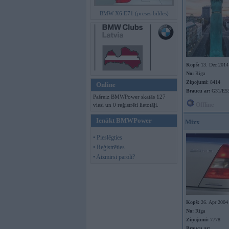
BMW X6 E71 (preses bildes)
Kopš:
13. Dec 2014
No:
Rīga
Ziņojumi:
8414
Online
Braucu ar:
G31/E53
Pašreiz BMWPower skatās 127
Offline
viesi un 0 reģistrēti lietotāji.
Ienākt BMWPower
Mizx
• Pieslēgties
• Reģistrēties
• Aizmirsi paroli?
Kopš:
26. Apr 2004
No:
Rīga
Ziņojumi:
7778
Braucu ar: