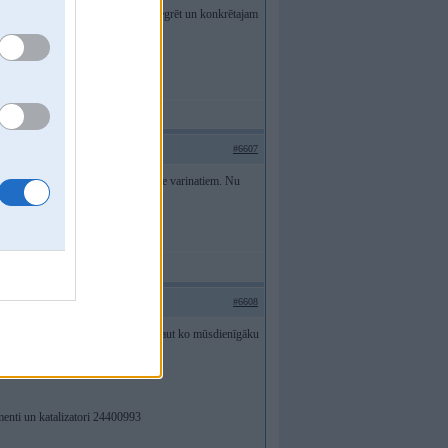
n sanāks diezgan labi kaut kur integrēt un konkrētajam
#6607
derēt kāds no tā saucamajiem Marine varinatiem. Nu
ja 1DIN.
#6608
tajos RRR sūdos iekšā varēs ielikt kaut ko mūsdienīgāku
.
menti un katalizatori 24400993