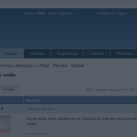
Sveiks,
Viesi!
|
Sestdiena, 8. augusts
Ienākt
Reģistrācija
Forums
Galerijas
Reģistrācija
Lietotāji
Meklētājs
pārējās diskusijas
»
Pirkt - Pārdot - Mainīt
o audio
Atbildēt
6632 ziņojumi • Lapa 331 no 332 
Ziņojums
22. Apr 2025, 13:37
Es pats taisiju, nekas sarežģīts tur nav. Man kaut ko prātu pisa viens kas gri
uztaisīt
-----------------