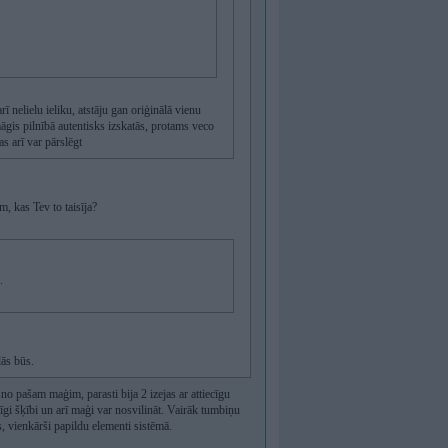
ī nelielu ieliku, atstāju gan oriģinālā vienu
 māgis pilnībā autentisks izskatās, protams veco
s arī var pārslēgt
m, kas Tev to taisīja?
.
lās būs.
o pašam maģim, parasti bija 2 izejas ar attiecīgu
līgi šķībi un arī maģi var nosvilināt. Vairāk tumbiņu
s, vienkārši papildu elementi sistēmā.