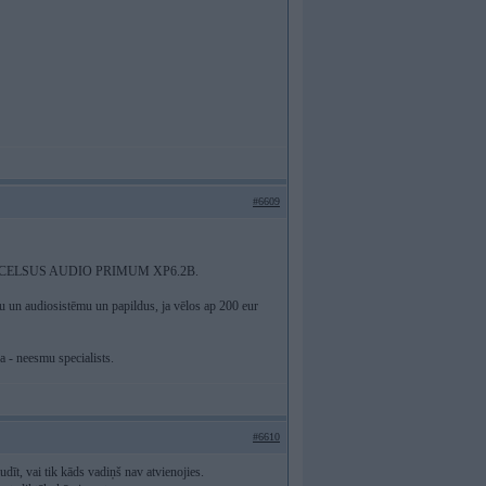
#6609
 likt XCELSUS AUDIO PRIMUM XP6.2B.
nu un audiosistēmu un papildus, ja vēlos ap 200 eur
a - neesmu specialists.
#6610
dīt, vai tik kāds vadiņš nav atvienojies.