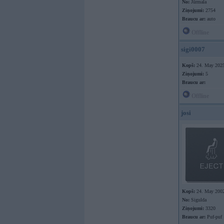
No:
Jūrmala
Ziņojumi:
2754
Braucu ar:
auto
Offline
sigi0007
Kopš:
24. May 202
Ziņojumi:
5
Braucu ar:
Offline
josi
Kopš:
24. May 200
No:
Sigulda
Ziņojumi:
3320
Braucu ar:
Puf-puf