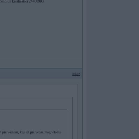
menti un katalizatori 24400993
#6602
pie vadiem, kas iet pie vecās magnetolas