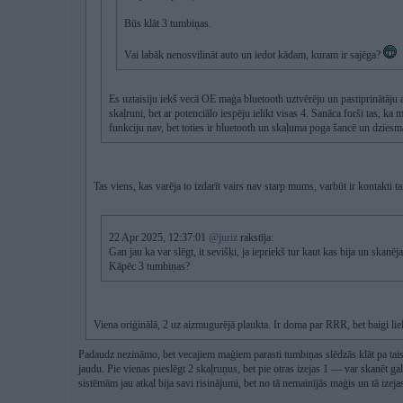
Būs klāt 3 tumbiņas.
Vai labāk nenosvilināt auto un iedot kādam, kuram ir sajēga?
Es uztaisiju iekš vecā OE maģa bluetooth uztvērēju un pastiprinātāju ar
skaļruni, bet ar potenciālo iespēju ielikt visas 4. Sanāca forši tas, ka
funkciju nav, bet toties ir bluetooth un skaļuma poga šancē un dziesma
Tas viens, kas varēja to izdarīt vairs nav starp mums, varbūt ir kontakti ta
22 Apr 2025, 12:37:01
@juriz
rakstīja:
Gan jau ka var slēgt, it sevišķi, ja iepriekš tur kaut kas bija un skanēja
Kāpēc 3 tumbiņas?
Viena oriģinālā, 2 uz aizmugurējā plaukta. Ir doma par RRR, bet baigi lie
Padaudz nezināmo, bet vecajiem maģiem parasti tumbiņas slēdzās klāt pa taisn
jaudu. Pie vienas pieslēgt 2 skaļruņus, bet pie otras izejas 1 — var skanēt ga
sistēmām jau atkal bija savi risinājumi, bet no tā nemainījās maģis un tā izeja