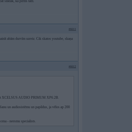
pat sliktāk, kā pirms tam.
#6611
-mainīt abām durvīm uzreiz. Cik skatos youtube, skaņa
#6612
t un likt XCELSUS AUDIO PRIMUM XP6.2B.
ikšanu un audiosistēmu un papildus, ja vēlos ap 200
 cena - neesmu specialists.