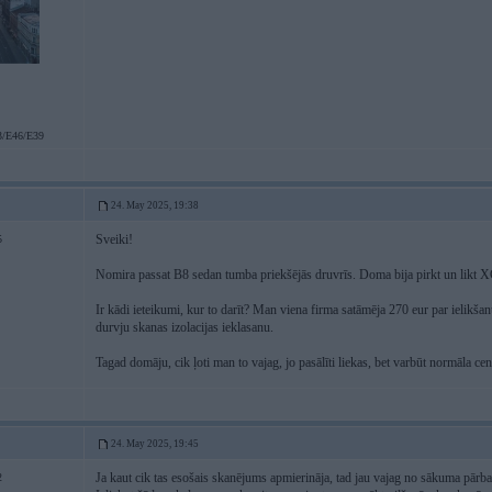
/E46/E39
24. May 2025, 19:38
Sveiki!
5
Nomira passat B8 sedan tumba priekšējās druvrīs. Doma bija pirkt un
Ir kādi ieteikumi, kur to darīt? Man viena firma satāmēja 270 eur par ielikša
durvju skanas izolacijas ieklasanu.
Tagad domāju, cik ļoti man to vajag, jo pasālīti liekas, bet varbūt normāla cen
24. May 2025, 19:45
Ja kaut cik tas esošais skanējums apmierināja, tad jau vajag no sākuma pārbau
2