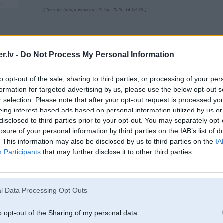
[ Šo ziņu laboja wanksta, 22 Apr 2025, 14:03:33 ]
.lv -
Do Not Process My Personal Information
22. Apr 2025, 14:08
to opt-out of the sale, sharing to third parties, or processing of your per
Pag, VAZ taču jau nāca normāla 1DIN izmēra maģis?
2
Tad jau tur var piemeklēt kaut ko no mūsdienu aparātiem, kas izskatās atbilst
formation for targeted advertising by us, please use the below opt-out s
r selection. Please note that after your opt-out request is processed y
eing interest-based ads based on personal information utilized by us or
disclosed to third parties prior to your opt-out. You may separately opt-
losure of your personal information by third parties on the IAB’s list of
22. Apr 2025, 14:11
. This information may also be disclosed by us to third parties on the
IA
2101 šķiet ka nāca tāds krietni mazāks par 1din
Participants
that may further disclose it to other third parties.
Man ir šādi orģinālā vieta, orģinālie stiprinājumi
https://ibb.co/DDvbm0cM
l Data Processing Opt Outs
https://ibb.co/DHn6ng8Q
https://ibb.co/ccr8DFfK
o opt-out of the Sharing of my personal data.
Par pīkstuļiem neesmu varbūt starā, bet kopumā netraucē, gribēju ielikt nesač
kaut kā estētiskāk