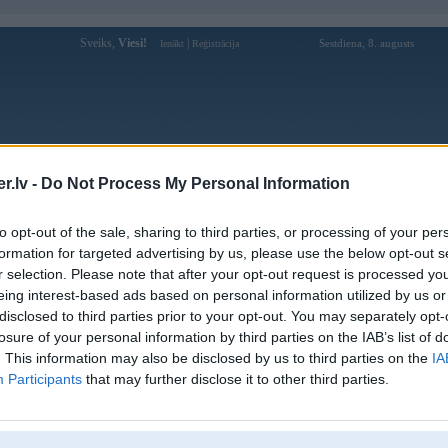
Sveiks,
Viesi!
|
Sestdiena, 8. augusts
Ienākt
Reģistrācija
Forums
Galerijas
Reģistrācija
Lietotāji
Meklētājs
.lv -
Do Not Process My Personal Information
Lietotāja GatisB profils
to opt-out of the sale, sharing to third parties, or processing of your per
formation for targeted advertising by us, please use the below opt-out s
Pēdējo reizi manīts: Vakar, 21:53
r selection. Please note that after your opt-out request is processed y
eing interest-based ads based on personal information utilized by us or
Lietotājvārds:
GatisB
disclosed to third parties prior to your opt-out. You may separately opt-
Braucu ar:
2
losure of your personal information by third parties on the IAB’s list of
Ziņojumi forumā:
187
. This information may also be disclosed by us to third parties on the
IA
Participants
that may further disclose it to other third parties.
Pēdējie ziņojumi forumā
[
]