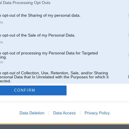
l Data Processing Opt Outs
o opt-out of the Sharing of my personal data.
In
o opt-out of the Sale of my Personal Data.
In
to opt-out of processing my Personal Data for Targeted
ing.
In
o opt-out of Collection, Use, Retention, Sale, and/or Sharing
ersonal Data that Is Unrelated with the Purposes for which it
lected.
Out
CONFIRM
 un nav saistīts ar
Galvena
|
Forums
|
Galerijas
|
Reģistrācija
|
Lietotaāji
|
Meklētājs
|
Reklā
Data Deletion
Data Access
Privacy Policy