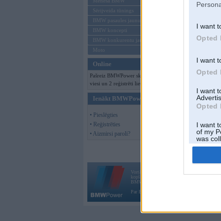
Mēneša BMW
Persona
Sērijveida tūnings
BMW pasaules jaunumi
I want t
BMW koncepti
Opted 
BMW konkurentu jaunumi
Moto
I want t
Online
Opted 
Pašreiz BMWPower skatās 387
viesi un 2 reģistrēti lietotāji.
I want 
Advertis
Ienākt BMWPower
Opted 
• Pieslēgties
• Reģistrēties
I want t
of my P
• Aizmirsi paroli?
was col
Opted 
Vortāls BMWPower.lv darbojas
kopš 2002. gada 14. maija. Tas nav auto klubs
BMW AG.
Par BMWPower
|
Kontakti
|
Reklāma