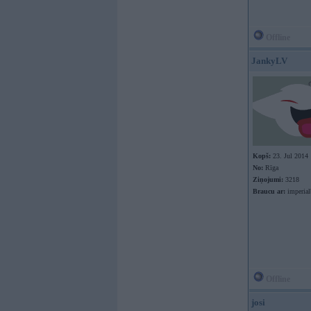
Offline
JankyLV
Kopš:
23. Jul 2014
No:
Rīga
Ziņojumi:
3218
Braucu ar:
imperial
Offline
josi