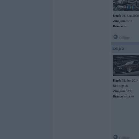
Kopš:
04. Sep 2008
Ziņojumi:
642
Braucu ar:
Offline
EdijsG
Kopš:
02. Jun 2014
No:
Sigulda
Ziņojumi:
390
Braucu ar:
auto
Offline