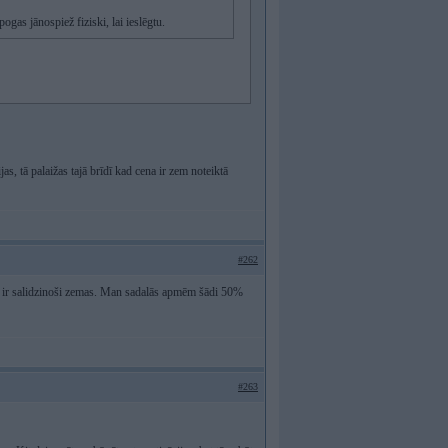
pogas jānospiež fiziski, lai ieslēgtu.
jas, tā palaižas tajā brīdī kad cena ir zem noteiktā
#262
sas ir salidzinoši zemas. Man sadalās apmēm šādi 50%
#263