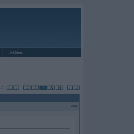
Reklāma
 17 •
|«
«
...
12
13
14
15
16
...
»
»|
#261