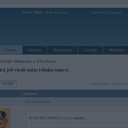
Sveiks,
Viesi!
|
Ceturtdiena, 6. augusts
Ienākt
Reģistrācija
Forums
Galerijas
Reģistrācija
Lietotāji
Meklētājs
pārējās diskusijas
»
Tērzētava
ā jeb viedā māja (slinķu topics)
Atbildēt
336 ziņojumi • Lapa 14 no
Ziņojums
11. Oct 2023, 09:58
05 Oct 2023, 09:06:24
@Agritis
rakstīja: