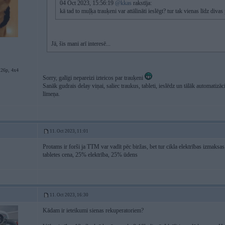
04 Oct 2023, 15:56:19
@kkas
rakstīja:
kā tad to muļķa trauķeni var attālināti ieslēgt? tur tak vienas līdz divas 
Jā, šis mani arī interesē...
126p, 4x4
Sorry, galīgi nepareizi izteicos par trauķeni
Sanāk gudrais delay viņai, saliec traukus, tableti, ieslēdz un tālāk automatizāci
līmeņa.
11. Oct 2023, 11:01
Protams ir forši ja TTM var vadīt pēc biržas, bet tur cikla elektrības izmak
tabletes cena, 25% elektrība, 25% ūdens
11. Oct 2023, 16:30
Kādam ir ieteikumi sienas rekuperatoriem?