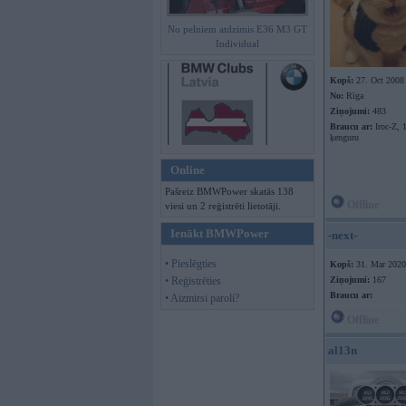
No pelniem atdzimis E36 M3 GT
Individual
Kopš:
27. Oct 2008
No:
Rīga
Ziņojumi:
483
Braucu ar:
Iroc-Z, 
ķenguru
Online
Pašreiz BMWPower skatās 138
Offline
viesi un 2 reģistrēti lietotāji.
Ienākt BMWPower
-next-
• Pieslēgties
Kopš:
31. Mar 2020
• Reģistrēties
Ziņojumi:
167
Braucu ar:
• Aizmirsi paroli?
Offline
al13n