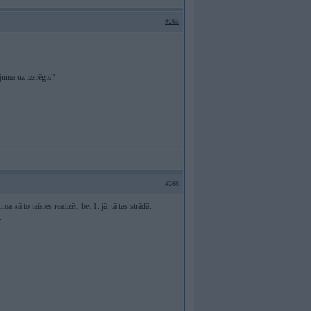
#265
ījuma uz izslēgts?
#266
 kā to taisies realizēt, bet 1. jā, tā tas strādā.
.