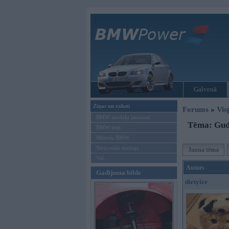
Galvenā
Ziņas un raksti
Forums
»
Vis
BMW modeļu jaunumi
Tēma: Gudr
BMW testi
Mēneša BMW
Sērijveida tūnings
Jauna tēma
Vel...
Autors
Gadījuma bilde
dirtyice