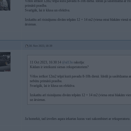
Vēlos ierīkot 12m2 telpā kurā pavadu 8-10h dienā. Ideāli ja saslēdzama ar Hom
primārā prasība.
Svarīgāk, lai ir klusa un efektīva.
Izskatītu arī risinājumu divām telpām 12 + 14 m2 (viena otrai blakām vienā st
ārsienas.
30. Nov 2023, 18:39
11 Oct 2023, 16:30:14
@al13n
rakstīja:
Kādam ir ieteikumi sienas rekuperatoriem?
Vēlos ierīkot 12m2 telpā kurā pavadu 8-10h dienā. Ideāli ja saslēdzama ar
nebūtu primārā prasība.
Svarīgāk, lai ir klusa un efektīva.
Izskatītu arī risinājumu divām telpām 12 + 14 m2 (viena otrai blakām vien
uz ārsienas.
Ja homekit, tad izvelies aqara iekartas kuras vari sakombinet ar rekuperatoru.