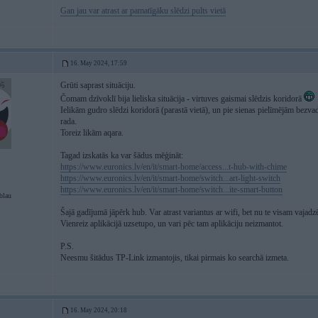
Gan jau var atrast ar pamatīgāku slēdzi pults vietā
16. May 2024, 17:59
Grūti saprast situāciju.
Čomam dzīvoklī bija lieliska situācija - virtuves gaismai slēdzis koridorā
Ielikām gudro slēdzi koridorā (parastā vietā), un pie sienas pielīmējām bezvad
rada.
Toreiz likām aqara.
Tagad izskatās ka var šādus mēģināt:
https://www.euronics.lv/en/it/smart-home/access...t-hub-with-chime
https://www.euronics.lv/en/it/smart-home/switch...art-light-switch
https://www.euronics.lv/en/it/smart-home/switch...ite-smart-button
blau
Šajā gadījumā jāpērk hub. Var atrast variantus ar wifi, bet nu te visam vajadzē
Vienreiz aplikācijā uzsetupo, un vari pēc tam aplikāciju neizmantot.
P.S.
Neesmu šitādus TP-Link izmantojis, tikai pirmais ko searchā izmeta.
16. May 2024, 20:18