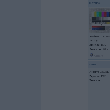
marciss
Kopš:
02. Mar 2007
No:
Rīga
Ziņojumi:
1636
Braucu ar:
G30 un 
Offline
cmax
Kopš:
03. Jan 2013
Ziņojumi:
1197
Braucu ar: