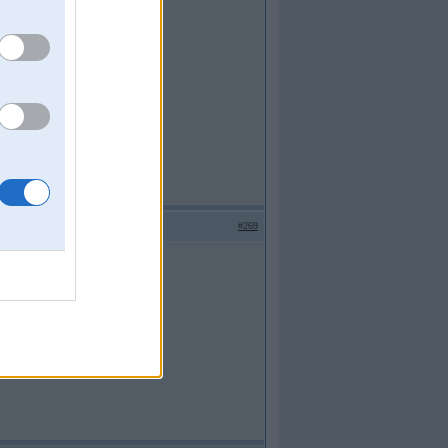
#269
parējo.