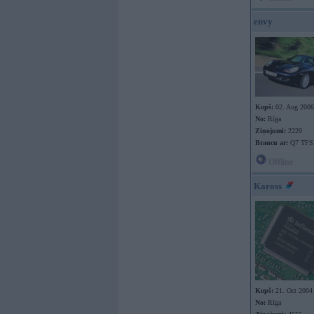
envy
Kopš:
02. Aug 2006
No:
Rīga
Ziņojumi:
2220
Braucu ar:
Q7 TFSI
Offline
Kaross
Kopš:
21. Oct 2004
No:
Rīga