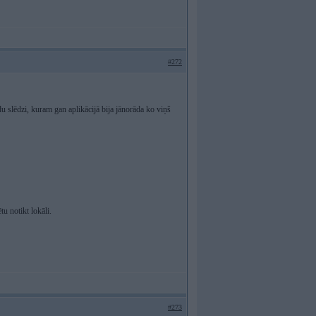
#272
u slēdzi, kuram gan aplikācijā bija jānorāda ko viņš
tu notikt lokāli.
#273