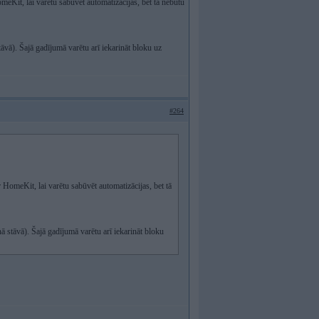
eKit, lai varētu sabūvēt automatizācijas, bet tā nebūtu
āvā). Šajā gadījumā varētu arī iekarināt bloku uz
#264
 HomeKit, lai varētu sabūvēt automatizācijas, bet tā
ā stāvā). Šajā gadījumā varētu arī iekarināt bloku