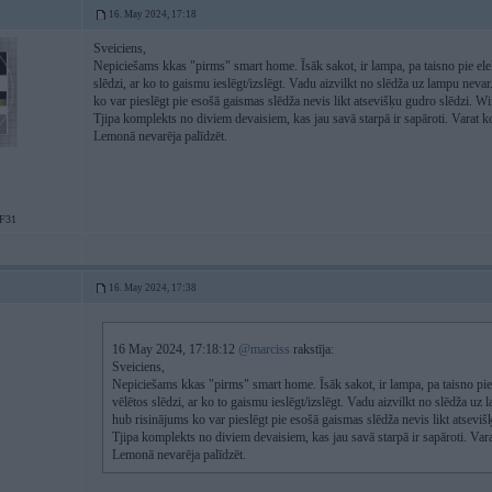
16. May 2024, 17:18
Sveiciens,
Nepiciešams kkas "pirms" smart home. Īsāk sakot, ir lampa, pa taisno pie elekt
slēdzi, ar ko to gaismu ieslēgt/izslēgt. Vadu aizvilkt no slēdža uz lampu nev
ko var pieslēgt pie esošā gaismas slēdža nevis likt atsevišķu gudro slēdzi. W
Tjipa komplekts no diviem devaisiem, kas jau savā starpā ir sapāroti. Varat ko
Lemonā nevarēja palīdzēt.
F31
16. May 2024, 17:38
16 May 2024, 17:18:12
@marciss
rakstīja:
Sveiciens,
Nepiciešams kkas "pirms" smart home. Īsāk sakot, ir lampa, pa taisno pie e
vēlētos slēdzi, ar ko to gaismu ieslēgt/izslēgt. Vadu aizvilkt no slēdža u
hub risinājums ko var pieslēgt pie esošā gaismas slēdža nevis likt atsevi
Tjipa komplekts no diviem devaisiem, kas jau savā starpā ir sapāroti. Vara
Lemonā nevarēja palīdzēt.