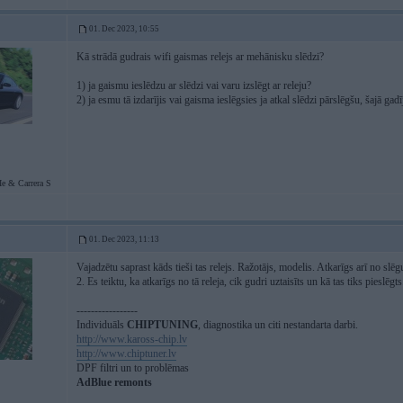
01. Dec 2023, 10:55
Kā strādā gudrais wifi gaismas relejs ar mehānisku slēdzi?
1) ja gaismu ieslēdzu ar slēdzi vai varu izslēgt ar releju?
2) ja esmu tā izdarījis vai gaisma ieslēgsies ja atkal slēdzi pārslēgšu, šajā gad
e & Carrera S
01. Dec 2023, 11:13
Vajadzētu saprast kāds tieši tas relejs. Ražotājs, modelis. Atkarīgs arī no slēguma
2. Es teiktu, ka atkarīgs no tā releja, cik gudri uztaisīts un kā tas tiks pieslēgts
-----------------
Individuāls
CHIPTUNING
, diagnostika un citi nestandarta darbi.
http://www.kaross-chip.lv
http://www.chiptuner.lv
DPF filtri un to problēmas
AdBlue remonts