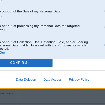
In
Var likt Aqara D1, Sonoff TX sēriju vai ko tamlīdzīgu
o opt-out of the Sale of my Personal Data.
In
to opt-out of processing my Personal Data for Targeted
ing.
In
blau
o opt-out of Collection, Use, Retention, Sale, and/or Sharing
ersonal Data that Is Unrelated with the Purposes for which it
lected.
Out
01. Dec 2023, 13:46
Izcili!
CONFIRM
ideja jau nemainās, sonoff, shelly, bosch vai kāds tas relejs.
un jā zigbee ir vajadzīgais, lai google home var automatizācijas salikt ar visu 
Data Deletion
Data Access
Privacy Policy
paldies!
e & Carrera S