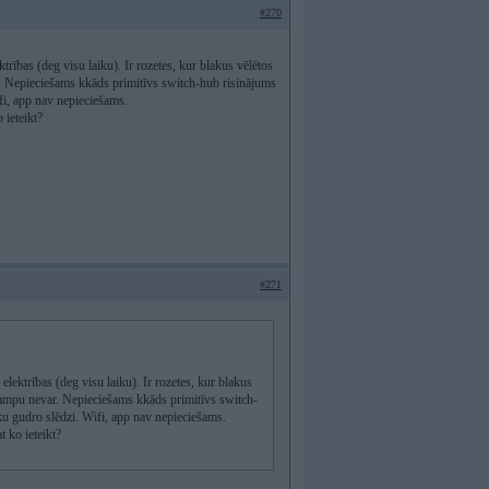
#270
rības (deg visu laiku). Ir rozetes, kur blakus vēlētos
ar. Nepieciešams kkāds primitīvs switch-hub risinājums
ifi, app nav nepieciešams.
 ieteikt?
#271
lektrības (deg visu laiku). Ir rozetes, kur blakus
z lampu nevar. Nepieciešams kkāds primitīvs switch-
šķu gudro slēdzi. Wifi, app nav nepieciešams.
t ko ieteikt?