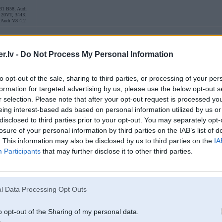
31 B58, Audi
0 20VT, 344K
 Audi V8 4.2
01. Dec 2023, 11:35
.lv -
Do Not Process My Personal Information
to opt-out of the sale, sharing to third parties, or processing of your per
01 Dec 2023, 10:55:12
@envy
rakstīja:
u
Kā strādā gudrais wifi gaismas relejs ar mehānisku slēdzi?
formation for targeted advertising by us, please use the below opt-out s
r selection. Please note that after your opt-out request is processed y
1) ja gaismu ieslēdzu ar slēdzi vai varu izslēgt ar releju?
eing interest-based ads based on personal information utilized by us or
2) ja esmu tā izdarījis vai gaisma ieslēgsies ja atkal slēdzi pārslēgšu, šajā
disclosed to third parties prior to your opt-out. You may separately opt-
Varu apstiprināt, ka SONOFF Zigbee Mini DIY Smart Switch (ZBMINI) tieši tā
losure of your personal information by third parties on the IAB’s list of
Zigbee. Neredzu gan iemeslu, kāpēc wifi lai būtu citādāk.
. This information may also be disclosed by us to third parties on the
IA
Participants
that may further disclose it to other third parties.
Fiziskais slēdzis strādā vairāk kā "heij, izmaini statusu", jeb pārslēdzis 2 slē
[ Šo ziņu laboja DimanC, 01 Dec 2023, 11:36:52 ]
l Data Processing Opt Outs
o opt-out of the Sharing of my personal data.
01. Dec 2023, 12:50