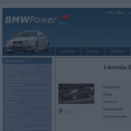
Sveiks,
Viesi!
Ie
Galvenā
Forums
Galerijas
Ziņas un raksti
Lietotāja 
BMW modeļu jaunumi
BMW testi
Tehnoloģijas & sasniegumi
BMW Latvijā
Lietotājvārds:
MINI
Pilsēta:
Rolls-Royce
Braucu ar:
Pasākumi
Vadāmības tests
Nodarbošanās:
Offline
Autosports
Ziņojumi forumā:
BMWPower aktuāli
Reklāmas raksti