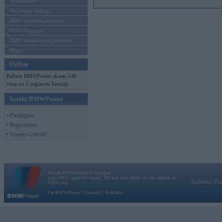
Mēneša BMW
Sērijveida tūnings
BMW pasaules jaunumi
BMW koncepti
BMW konkurentu jaunumi
Moto
Online
Pašreiz BMWPower skatās 146
viesi un 3 reģistrēti lietotāji.
Ienākt BMWPower
• Pieslēgties
• Reģistrēties
• Aizmirsi paroli?
Vortāls BMWPower.lv darbojas
kopš 2002. gada 14. maija. Tas nav auto klubs un nav saistīts ar
Galvena
|
Fo
BMW AG.
Par BMWPower
|
Kontakti
|
Reklāma