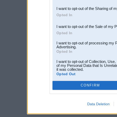
also be disclosed by us to 
I want to opt-out of the Sharing of 
Downstream Participants
th
Opted In
third parties.
I want to opt-out of the Sale of my 
Opted In
I want to opt-out of processing my 
Advertising.
Opted In
I want to opt-out of Collection, Use
of my Personal Data that Is Unrelat
it was collected.
Opted Out
CONFIRM
Data Deletion