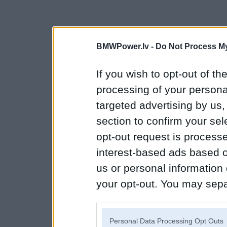
BMWPower.lv -
Do Not Process My
If you wish to opt-out of the
processing of your personal
targeted advertising by us
section to confirm your sel
opt-out request is proces
interest-based ads based o
us or personal information d
your opt-out. You may separ
disclosure of your personal
IAB’s list of downstream pa
Personal Data Processing Opt Outs