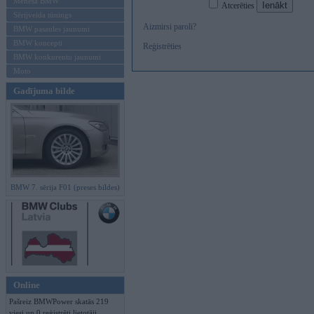
Mēneša BMW
Atcerēties
Sērijveida tūnings
Aizmirsi paroli?
BMW pasaules jaunumi
BMW koncepti
Reģistrēties
BMW konkurentu jaunumi
Moto
Gadījuma bilde
BMW 7. sērija F01 (preses bildes)
Online
Pašreiz BMWPower skatās 219
viesi un 0 reģistrēti lietotāji.