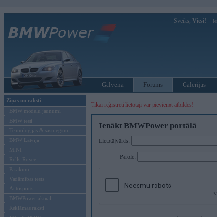
Sveiks,
Viesi!
Ie
Galvenā
Forums
Galerijas
Ziņas un raksti
Tikai reģistrēti lietotāji var pievienot atbildes!
BMW modeļu jaunumi
BMW testi
Ienākt BMWPower portālā
Tehnoloģijas & sasniegumi
BMW Latvijā
Lietotājvārds:
MINI
Parole:
Rolls-Royce
Pasākumi
Vadāmības tests
Autosports
BMWPower aktuāli
Reklāmas raksti