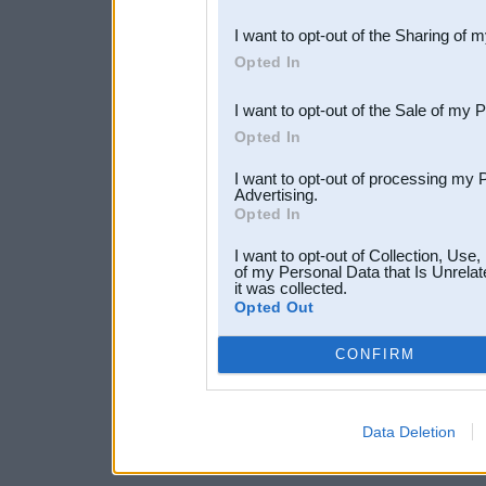
also be disclosed by us to 
I want to opt-out of the Sharing of 
Downstream Participants
th
Opted In
third parties.
I want to opt-out of the Sale of my 
Opted In
I want to opt-out of processing my 
Advertising.
Opted In
I want to opt-out of Collection, Use
of my Personal Data that Is Unrelat
it was collected.
Opted Out
CONFIRM
Data Deletion