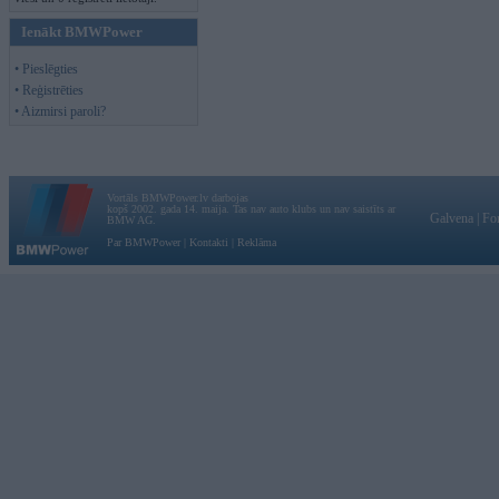
Ienākt BMWPower
• Pieslēgties
• Reģistrēties
• Aizmirsi paroli?
Vortāls BMWPower.lv darbojas
kopš 2002. gada 14. maija. Tas nav auto klubs un nav saistīts ar
Galvena
|
Fo
BMW AG.
Par BMWPower
|
Kontakti
|
Reklāma