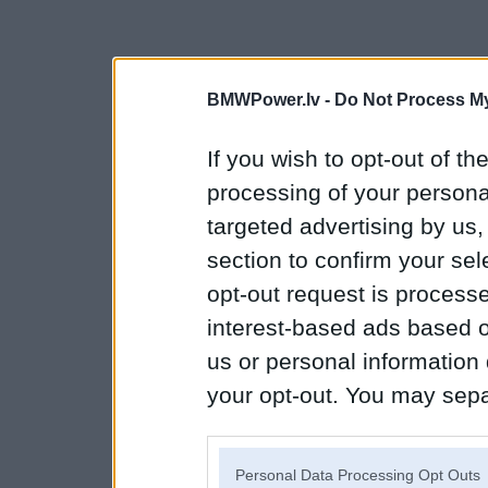
BMWPower.lv -
Do Not Process My
If you wish to opt-out of the
processing of your personal
targeted advertising by us
section to confirm your sel
opt-out request is proces
interest-based ads based o
us or personal information d
your opt-out. You may separ
disclosure of your personal
IAB’s list of downstream pa
Personal Data Processing Opt Outs