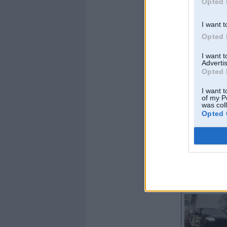
Opted 
I want t
Opted 
I want 
Advertis
Opted 
I want t
of my P
was col
Opted 
Offline
CP17