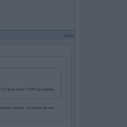
#11424
€? Vai kā tas notiek? CSDD lapu palasīju,
 nekādas summas) , un aizmirsti par auto.