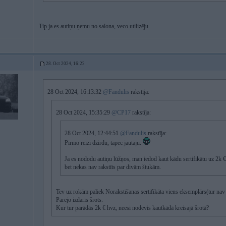
Tip ja es autiņu ņemu no salona, veco utilizēju.
28. Oct 2024, 16:22
28 Oct 2024, 16:13:32
@Fandulis
rakstīja:
28 Oct 2024, 15:35:29
@CP17
rakstīja:
28 Oct 2024, 12:44:51
@Fandulis
rakstīja:
Pirmo reizi dzirdu, tāpēc jautāju.
Ja es nododu autiņu lūžņos, man iedod kaut kādu sertifikātu uz 2k 
bet nekas nav rakstīts par divām štukām.
Tev uz rokām paliek Norakstīšanas sertifikāta viens eksemplārs(tur nav
Pārējo izdarīs šrots.
Kur tur parādās 2k € hvz, neesi nodevis kautkādā kreisajā šrotā?