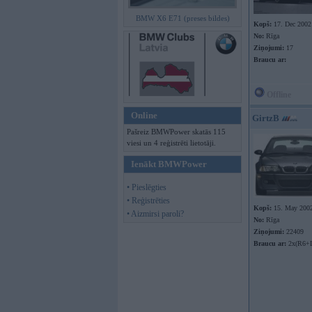
BMW X6 E71 (preses bildes)
Kopš:
17. Dec 2002
No:
Rīga
Ziņojumi:
17
Braucu ar:
Offline
Online
GirtzB
Pašreiz BMWPower skatās 115
viesi un 4 reģistrēti lietotāji.
Ienākt BMWPower
• Pieslēgties
• Reģistrēties
Kopš:
15. May 200
• Aizmirsi paroli?
No:
Rīga
Ziņojumi:
22409
Braucu ar:
2x(R6+