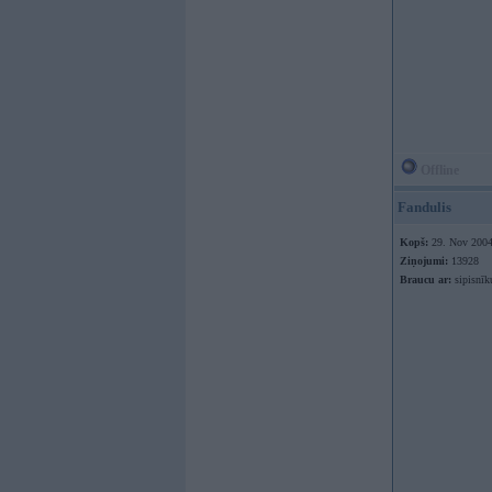
Offline
Fandulis
Kopš:
29. Nov 200
Ziņojumi:
13928
Braucu ar:
sipisnīk