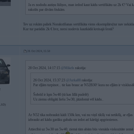
Ja es nododu autiņu lūžņos, man iedod kaut kādu sertifikātu uz 2k €? Vai 
rakstīts par divām štukām.
Tev uz rokām paliek Norakstīšanas sertifikāta viens eksemplārs(tur nav nekādas
Kur tur parādās 2k € hvz, neesi nodevis kautkādā kreisajā šrotā?
28. Oct 2024, 15:50
28 Oct 2024, 14:17:15
@Mikels
rakstīja:
26 Oct 2024, 15:37:23
@Jurka88
rakstīja:
Par eļļām turpinot... tie kas brauc ar N52B30! kura no eļļām ir visklus
2
Šobrīd ir lqm 5w40 (tā kas lillā pudelē)
Uz ziemu obligāti liešu 5w30, jāizdomā vēl kādu..
LSD)
Ar N52 tika nobraukti kādi 150k km, vai nu viņš tikšķ vai netikšķ, ar eļļas i
izbraukt arī kādu garāku gabalu un iedot arī kārtīgi apgriezienos.
Attiecībā uz 5w30 un 5w40, ziemā tām abām būs vienāda viskozitāte zemā te