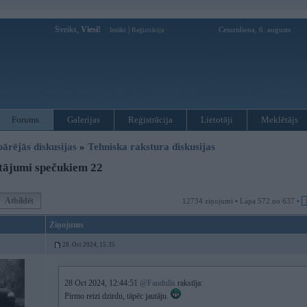
Sveiks,
Viesi!
|
Ceturtdiena, 6. augusts
Ienākt
Reģistrācija
Forums
Galerijas
Reģistrācija
Lietotāji
Meklētājs
pārējās diskusijas
»
Tehniska rakstura diskusijas
tājumi spečukiem 22
Atbildēt
12734 ziņojumi • Lapa 572 no 637 •
Ziņojums
28. Oct 2024, 15:35
28 Oct 2024, 12:44:51
@Fandulis
rakstīja:
Pirmo reizi dzirdu, tāpēc jautāju.