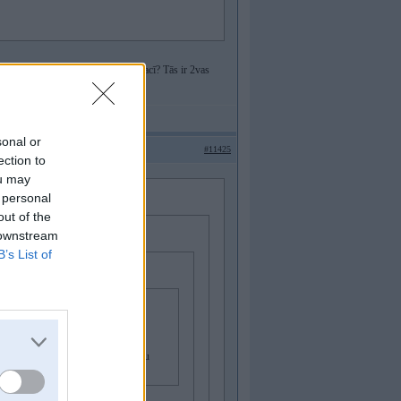
u un viņu liks tirgošanā salons placī? Tās ir 2vas
sonal or
#11425
ection to
ou may
 personal
out of the
 downstream
B’s List of
 2k €? Vai kā tas notiek? CSDD lapu