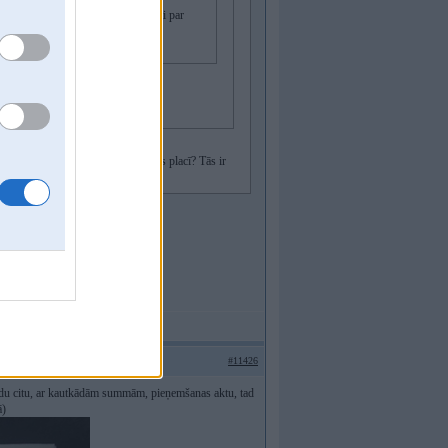
 nav nekādas summas) , un aizmirsti par
maksu un viņu liks tirgošanā salons placī? Tās ir
izācijai.
lie...uto-iegadei-2024
#11426
tkādu citu, ar kautkādām summām, pieņemšanas aktu, tad
ā)