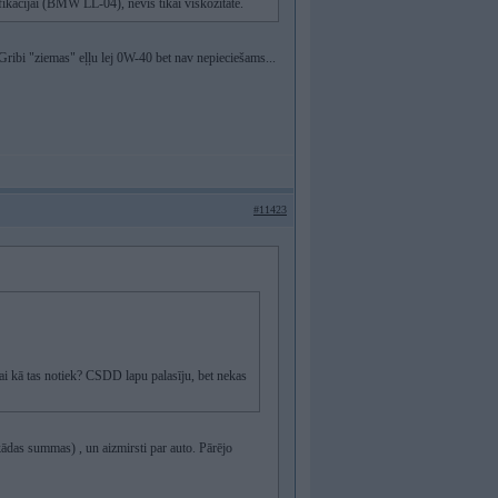
cifikācijai (BMW LL-04), nevis tikai viskozitāte.
.. Gribi "ziemas" eļļu lej 0W-40 bet nav nepieciešams...
#11423
ai kā tas notiek? CSDD lapu palasīju, bet nekas
ādas summas) , un aizmirsti par auto. Pārējo