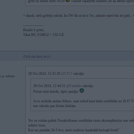
gribi uz ziemu ieliet 5w30
Turklāt vajadzētu skatīties arī lai atbilst spe
+ daudz, tieši gribēju rakstīt, ka 5W tik un tā ir 5w, aukstie starti būs tie paši.
-----------------
Braukt ir priex.
Tikai R6, S54B32 + 2JZ-GE
28. Oct 2024, 16:13
4
28 Oct 2024, 15:35:29
@CP17
rakstīja:
u pi vuškom
28 Oct 2024, 12:44:51
@Fandulis
rakstīja:
Pirmo reizi dzirdu, tāpēc jautāju.
Ja es nododu autiņu lūžņos, man iedod kaut kādu sertifikātu uz 2k €? V
nav rakstīts par divām štukām.
Tev uz rokām paliek Norakstīšanas sertifikāta viens eksemplārs(tur nav nek
izdarīs šrots.
Kur tur parādās 2k € hvz, neesi nodevis kautkādā kreisajā šrotā?