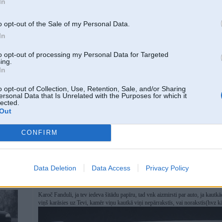
In
Tev uz rokām paliek Norakstīšanas sertifikāta viens eksemplārs(tur
auto. Pārējo izdarīs šrots.
o opt-out of the Sale of my Personal Data.
Kur tur parādās 2k € hvz, neesi nodevis kautkādā kreisajā šrotā?
In
to opt-out of processing my Personal Data for Targeted
Tip ja es autiņu ņemu no salona, veco utilizēju.
ing.
In
Nesapratu, viņu izjauks, saspiedīs, norakstīs, VAI Tu viņu atstāj kā 1mo ie
2vas būtiski atšķirīgas lietas.
o opt-out of Collection, Use, Retention, Sale, and/or Sharing
ersonal Data that Is Unrelated with the Purposes for which it
lected.
Out
Man liekas kkāda tāda akcija bija pērkot jaunu elektro auto un veco nododot util
edit: Te arī info par valsts atbalstu:
https://lvportals.lv/dienaskartiba/365761-pa
CONFIRM
[ Šo ziņu laboja uteo, 28 Oct 2024, 16:24:52 ]
Data Deletion
Data Access
Privacy Policy
28. Oct 2024, 16:30
Karoč Fanduli, ja tev iedeva šitādu papīru, tad vnk aizmirsti par auto, ja kau
viņš karāsies uz Tevi, kamēr viņu kautkā viņi nepārrakstīs, vai norakstīs(hvz k