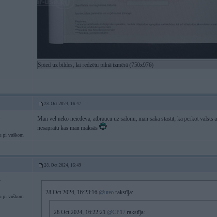
Spied uz bildes, lai redzētu pilnā izmērā (750x976)
28. Oct 2024, 16:47
Man vēl neko neiedeva, atbraucu uz salonu, man sāka stāstīt, ka pērkot valsts atb
4
nesapratu kas man maksās
u pi vuškom
28. Oct 2024, 16:49
4
28 Oct 2024, 16:23:16
@uteo
rakstīja:
u pi vuškom
28 Oct 2024, 16:22:21
@CP17
rakstīja: