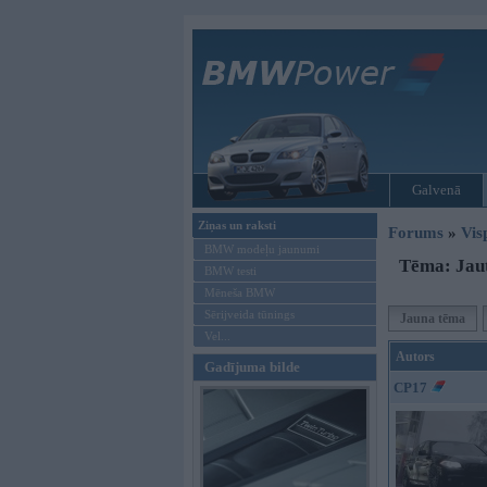
Galvenā
Ziņas un raksti
Forums
»
Vis
BMW modeļu jaunumi
Tēma: Jau
BMW testi
Mēneša BMW
Sērijveida tūnings
Jauna tēma
Vel...
Autors
Gadījuma bilde
CP17