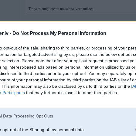
Tip ja es autiņu ņemu no salona, veco utilizēju.
Nesapratu, viņu izjauks, saspiedīs, norakstīs, VAI Tu viņu atstāj kā 1mo iemaks
būtiski atšķirīgas lietas.
.lv -
Do Not Process My Personal Information
to opt-out of the sale, sharing to third parties, or processing of your per
28. Oct 2024, 16:23
formation for targeted advertising by us, please use the below opt-out s
r selection. Please note that after your opt-out request is processed y
eing interest-based ads based on personal information utilized by us or
28 Oct 2024, 16:22:21
@CP17
rakstīja:
disclosed to third parties prior to your opt-out. You may separately opt-
losure of your personal information by third parties on the IAB’s list of
28 Oct 2024, 16:13:32
@Fandulis
rakstīja:
. This information may also be disclosed by us to third parties on the
IA
Participants
that may further disclose it to other third parties.
28 Oct 2024, 15:35:29
@CP17
rakstīja:
28 Oct 2024, 12:44:51
@Fandulis
rakstīja:
Pirmo reizi dzirdu, tāpēc jautāju.
l Data Processing Opt Outs
Ja es nododu autiņu lūžņos, man iedod kaut kādu sertifikātu uz
palasīju, bet nekas nav rakstīts par divām štukām.
o opt-out of the Sharing of my personal data.