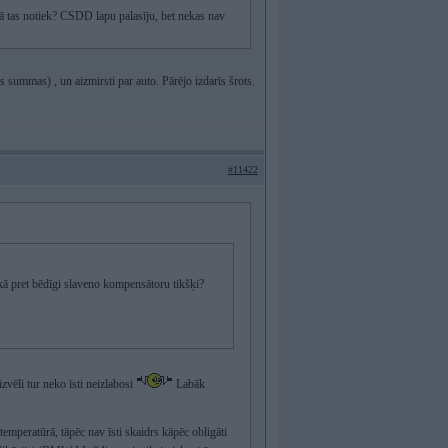
kā tas notiek? CSDD lapu palasīju, bet nekas nav
 summas) , un aizmirsti par auto. Pārējo izdarīs šrots.
#11422
ākā pret bēdīgi slaveno kompensātoru tikšķi?
zvēli tur neko īsti neizlabosi
Labāk
mperatūrā, tāpēc nav īsti skaidrs kāpēc obligāti