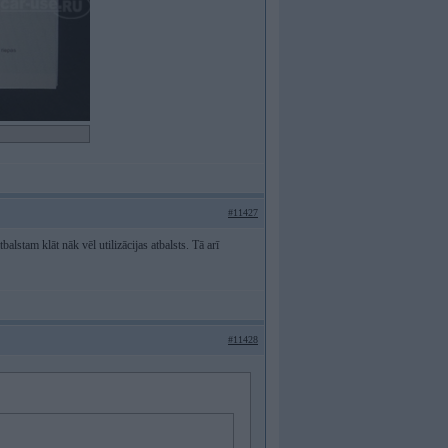
#11427
alstam klāt nāk vēl utilizācijas atbalsts. Tā arī
#11428