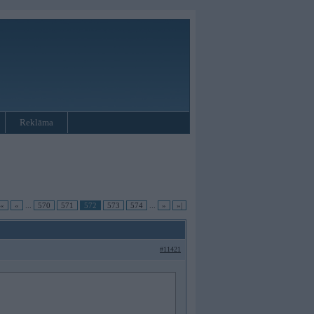
Reklāma
|«
«
...
570
571
572
573
574
...
»
»|
#11421