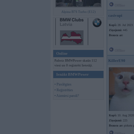
Offline
Alpina B7S Turbo (E12)
casivupi
Kopš:
28. Jul 2023
Ziņojumi:
445
Braucu ar:
Offline
Online
KillerE90
Pašreiz BMWPower skatās 112
viesi un 0 reģistrēti lietotāji.
Ienākt BMWPower
• Pieslēgties
• Reģistrēties
• Aizmirsi paroli?
Kopš:
10. Aug 2020
Ziņojumi:
225
Braucu ar:
pirkstu 
Offline