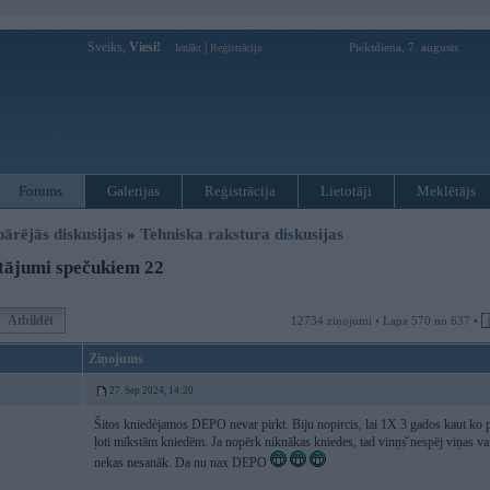
Sveiks,
Viesi!
|
Piektdiena, 7. augusts
Ienākt
Reģistrācija
Forums
Galerijas
Reģistrācija
Lietotāji
Meklētājs
pārējās diskusijas
»
Tehniska rakstura diskusijas
tājumi spečukiem 22
Atbildēt
12734 ziņojumi • Lapa 570 no 637 •
Ziņojums
27. Sep 2024, 14:20
Šitos kniedèjamos DEPO nevar pirkt. Biju nopircis, lai 1X 3 gados kaut ko p
ļoti mīkstām kniedēm. Ja nopērk niknākas kniedes, tad vinņṣ̌ nespēj viņas vai
nekas nesanāk. Da nu nax DEPO