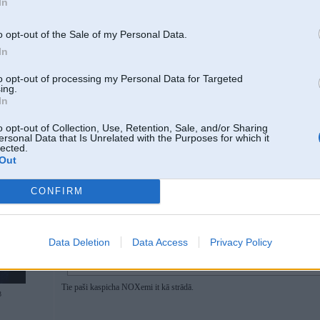
In
t.i. tas airbag modulis, kas nogriež nost bākas sūkni
o opt-out of the Sale of my Personal Data.
0
In
ķēdēm
to opt-out of processing my Personal Data for Targeted
ing.
In
03. Oct 2024, 19:28
o opt-out of Collection, Use, Retention, Sale, and/or Sharing
Spečuki, ko sakāt par alternatīviem NOx senioriem? N43 kā uzsilst, tā pali
ersonal Data that Is Unrelated with the Purposes for which it
Ir dzirdēts arī par kkādu "kitu" no leišiem, kas tipa arī ir alternatīvs variants 
lected.
Out
CONFIRM
04. Oct 2024, 14:33
03 Oct 2024, 19:28:28
@quattrokb
rakstīja:
Data Deletion
Data Access
Privacy Policy
Spečuki, ko sakāt par alternatīviem NOx senioriem? N43 kā uzsilst, tā 
sensoru. Ir dzirdēts arī par kkādu "kitu" no leišiem, kas tipa arī ir alterna
Tie paši kaspicha NOXemi it kā strādā.
3