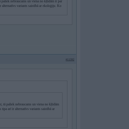
ā paliek nebraucams un viena no kļūdām ir par
r alternatīvs variants saistībā ar ekoloģiju. Ko
#11392
st, tā paliek nebraucams un viena no kļūdām
ipa arī ir alternatīvs variants saistībā ar