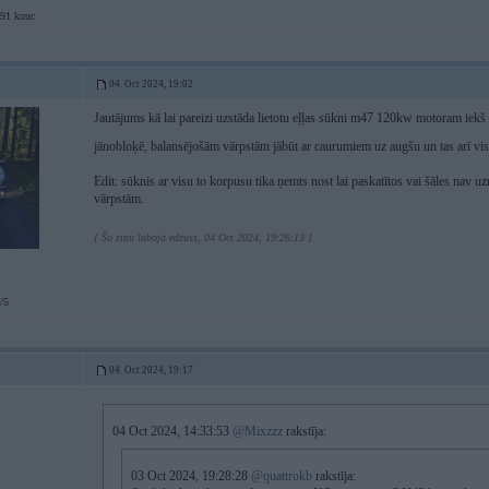
91 kuuc
04. Oct 2024, 19:02
Jautājums kā lai pareizi uzstāda lietotu eļļas sūkni m47 120kw motoram iek
jānobloķē, balansējošām vārpstām jābūt ar caurumiem uz augšu un tas arī viss
Edit: sūknis ar visu to korpusu tika ņemts nost lai paskatītos vai šāles nav 
vārpstām.
[ Šo ziņu laboja edzuss, 04 Oct 2024, 19:26:13 ]
/5
04. Oct 2024, 19:17
04 Oct 2024, 14:33:53
@Mixzzz
rakstīja:
03 Oct 2024, 19:28:28
@quattrokb
rakstīja: