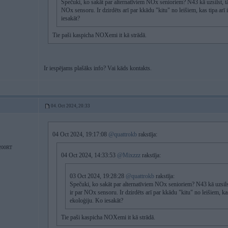
Spečuki, ko sakāt par alternatīviem NOx senioriem? N43 kā uzsilst, t
NOx sensoru. Ir dzirdēts arī par kkādu "kitu" no leišiem, kas tipa arī i
iesakāt?
Tie paši kaspicha NOXemi it kā strādā.
Ir iespējams plašāks info? Vai kāds kontakts.
04. Oct 2024, 20:33
04 Oct 2024, 19:17:08
@quattrokb
rakstīja:
200RT
04 Oct 2024, 14:33:53
@Mixzzz
rakstīja:
03 Oct 2024, 19:28:28
@quattrokb
rakstīja:
Spečuki, ko sakāt par alternatīviem NOx senioriem? N43 kā uzsil
ir par NOx sensoru. Ir dzirdēts arī par kkādu "kitu" no leišiem, kas t
ekoloģiju. Ko iesakāt?
Tie paši kaspicha NOXemi it kā strādā.