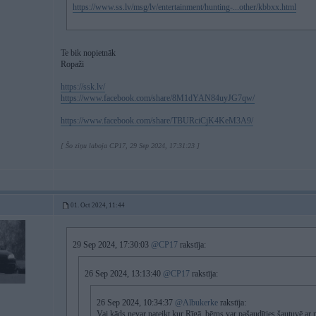
https://www.ss.lv/msg/lv/entertainment/hunting-...other/kbbxx.html
Te bik nopietnāk
Ropaži
https://ssk.lv/
https://www.facebook.com/share/8M1dYAN84uyJG7qw/
https://www.facebook.com/share/TBURciCjK4KeM3A9/
[ Šo ziņu laboja CP17, 29 Sep 2024, 17:31:23 ]
01. Oct 2024, 11:44
29 Sep 2024, 17:30:03
@CP17
rakstīja:
26 Sep 2024, 13:13:40
@CP17
rakstīja:
26 Sep 2024, 10:34:37
@Albukerke
rakstīja:
Vai kāds nevar pateikt,kur Rīgā, bērns var pašaudīties šautuvē ar 