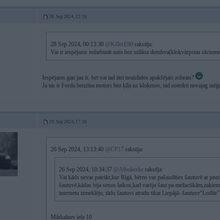
28. Sep 2024, 12:16
28 Sep 2024, 00:13:30
@KillerE90
rakstīja:
Vai ir iespējams iedarbināt auto bez uzlikta demfera(kloķvārpstas skriem
Iespējams gan jau ir, bet vai tad ātri neaizlidos apakšējais zobrats?
Ja tas ir Forda benzīna motors bez ķīļa uz kloķenes, tad noteikti nevajag mēģu
29. Sep 2024, 17:30
26 Sep 2024, 13:13:40
@CP17
rakstīja:
26 Sep 2024, 10:34:37
@Albukerke
rakstīja:
Vai kāds nevar pateikt,kur Rīgā, bērns var pašaudīties šautuvē ar pnei
šautuvē,kādas bija senos laikos,kad varēja šaut pa mežacūkām,zaķiem u.
internetu izmeklēju, tādu šautuvi atradu tikai Liepājā- šautuve"Lodīte
Mārkalnes iela 10