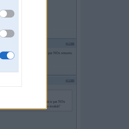
#11388
ek nebraucams un viena no kļūdām ir par NOx sensoru.
saistībā ar ekoloģiju. Ko iesakāt?
#11389
paliek nebraucams un viena no kļūdām ir par NOx
tīvs variants saistībā ar ekoloģiju. Ko iesakāt?