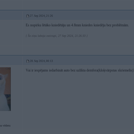
27. Sep 2024, 21:26
Es nopirku lētāko kniedētāju un 4.8mm kniedes kniedēju bez problēmām.
[ Šo ziņu laboja casivupi, 27 Sep 2024, 21:26:33 ]
28. Sep 2024, 00:13
Vai ir iespējams iedarbināt auto bez uzlikta demfera(kloķvārpstas skriemelis
pa vēderu