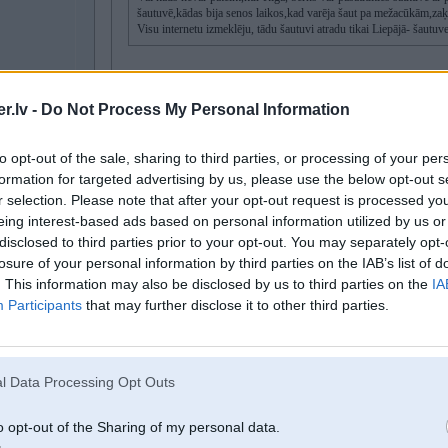
šautuvē,kādas bija senos laikos,kad varēja šaut pa mežacūkām,zaķiem
Visu internetu izmeklēju, tādu šautuvi atradu tikai Liepājā- šautu
Mārkalnes iela 10
https://www.ss.lv/msg/lv/entertainment/hunting-...other/kbbxx.html
.lv -
Do Not Process My Personal Information
to opt-out of the sale, sharing to third parties, or processing of your per
Te bik nopietnāk
Ropaži
formation for targeted advertising by us, please use the below opt-out s
r selection. Please note that after your opt-out request is processed y
https://ssk.lv/
eing interest-based ads based on personal information utilized by us or
https://www.facebook.com/share/8M1dYAN84uyJG7qw/
disclosed to third parties prior to your opt-out. You may separately opt-
https://www.facebook.com/share/TBURciCjK4KeM3A9/
losure of your personal information by third parties on the IAB’s list of
. This information may also be disclosed by us to third parties on the
IA
Participants
that may further disclose it to other third parties.
Gardenes 13, Rīga
https://www.facebook.com/share/r/rmLQrNfGyV9P6dB3/
l Data Processing Opt Outs
02. Oct 2024, 22:29
uz e65 sbsr moduli ir problemātiski citu iekodēt? kāds varbūt var palīdzēt?
o opt-out of the Sharing of my personal data.