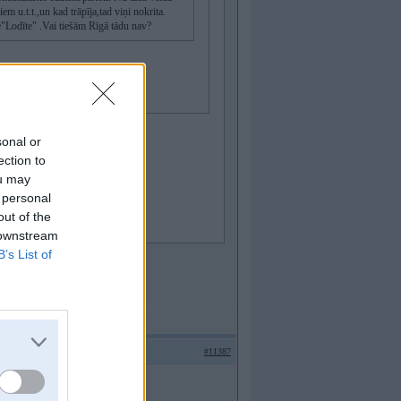
 u.t.t.,un kad trāpīja,tad viņi nokrita.
ve"Lodīte" .Vai tiešām Rīgā tādu nav?
sonal or
ection to
ou may
 personal
out of the
 downstream
B’s List of
#11387