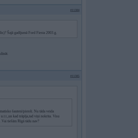
#11384
elis)? Šajā gadījumā Ford Fiesta 2003.g.
lināt.
#11385
matisko šauteni/pistoli. Nu tāda veida
t.t.,un kad trāpīja,tad viņi nokrita. Visu
" .Vai tiešām Rīgā tādu nav?