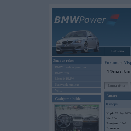
Galvenā
Ziņas un raksti
Forums
»
Vis
BMW modeļu jaunumi
Tēma: Jau
BMW testi
Mēneša BMW
Sērijveida tūnings
Jauna tēma
Vel...
Autors
Gadījuma bilde
Ksneps
Kopš:
02. Sep 2005
No:
Rīga
Ziņojumi:
1546
Braucu ar: