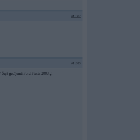
#11382
#11383
)? Šajā gadījumā Ford Fiesta 2003.g.