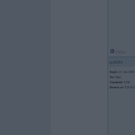
Offline
sys9291
Kopš:
13. Jun 2003
No:
Ogre
Ziņojumi:
5238
Braucu ar:
F20 R1