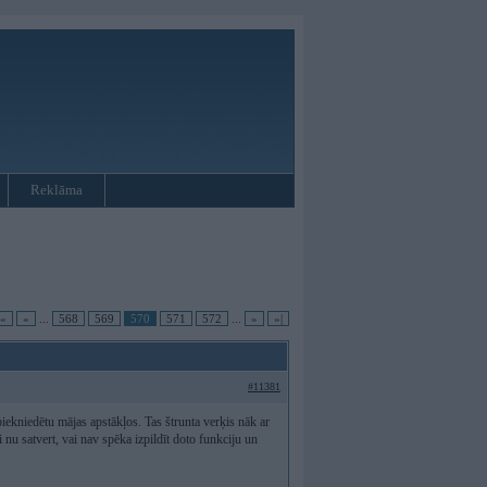
Reklāma
|«
«
...
568
569
570
571
572
...
»
»|
#11381
iekniedētu mājas apstākļos. Tas štrunta verķis nāk ar
 nu satvert, vai nav spēka izpildīt doto funkciju un