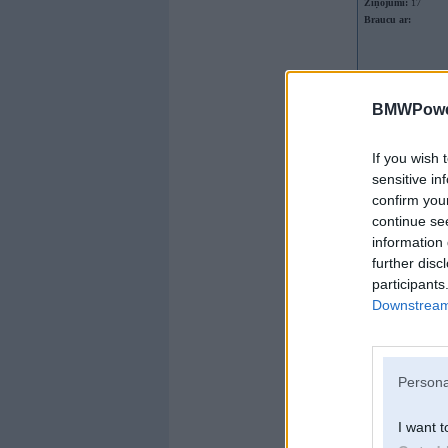
Ziņojumi:
17
Braucu ar:
BMWPower
If you wish 
sensitive in
confirm you
continue se
information 
further disc
participants
Downstream 
Offline
Persona
Induction
I want t