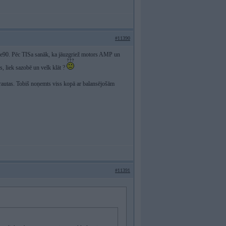
#11390
š e90. Pēc TISa sanāk, ka jāuzgriež motors AMP un
, liek sazobē un velk klāt ?
uzrautas. Tobiš noņemts viss kopā ar balansējošām
#11391