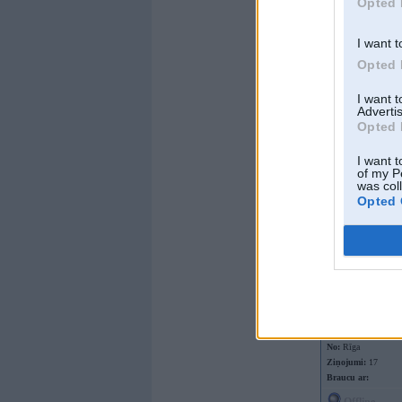
Opted 
I want t
Opted 
I want 
Advertis
Opted 
I want t
of my P
was col
Offline
Opted 
CP17
Kopš:
17. Dec 2002
No:
Rīga
Ziņojumi:
17
Braucu ar: