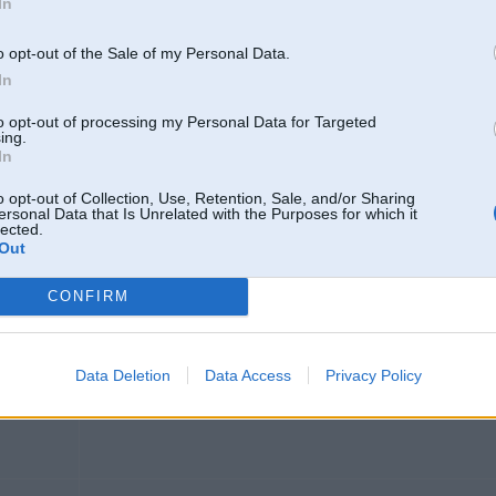
In
ka aivarsedgars sevi apcietinaja. varbut slēpsies workšopā
o opt-out of the Sale of my Personal Data.
Personas nolaupīšanas organizēšanā vainotais Krūmiņš neierodas uz izdo
In
šī persona bija tai tiktok video, kad apzaga RSA
to opt-out of processing my Personal Data for Targeted
ing.
In
Viens personāžs Ogrē uzradies ļoti līdzīgs
https://www.ogrenet.lv/aktuali/ogres-novada-dom...nis-iklavs-18689
o opt-out of Collection, Use, Retention, Sale, and/or Sharing
ersonal Data that Is Unrelated with the Purposes for which it
lected.
Out
13. Feb 2026, 13:24
CONFIRM
OLIMPISKAJĀ CIEMATĀ TRĪS DIENU LAIKĀ BEIDZAS PREZERVA
https://sportacentrs.com/olimpiskas_speles_2026...NO4WKune0r8FjtWA
Data Deletion
Data Access
Privacy Policy