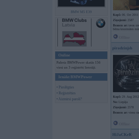
BMW M5 E39
Kopš:
06. Oct 2011
Ziņojumi:
2587
Braucu ar:
tavas si
bērna krustmātes mā
Offline
piradzinjsh
Online
Pašreiz BMWPower skatās 156
viesi un 3 reģistrēti lietotāji.
Ienākt BMWPower
• Pieslēgties
• Reģistrēties
Kopš:
29. Aug 2012
• Aizmirsi paroli?
No:
Liepāja
Ziņojumi:
2578
Braucu ar:
vienu ra
Offline
HiJaCKeR