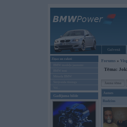
Galvenā
Ziņas un raksti
Forums
»
Vis
BMW modeļu jaunumi
Tēma: Jok
BMW testi
Mēneša BMW
Sērijveida tūnings
Jauna tēma
Vel...
Autors
Gadījuma bilde
Rudzins