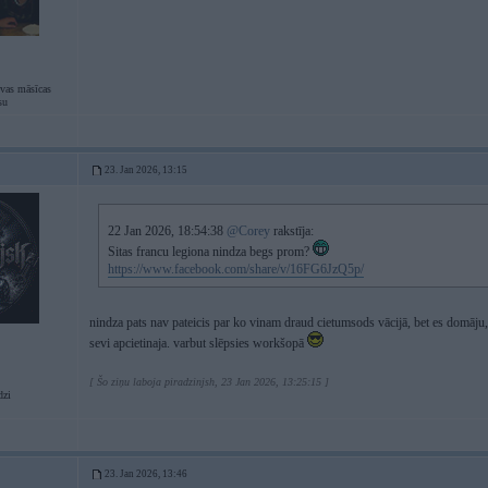
evas māsīcas
su
23. Jan 2026, 13:15
22 Jan 2026, 18:54:38
@Corey
rakstīja:
Sitas francu legiona nindza begs prom?
https://www.facebook.com/share/v/16FG6JzQ5p/
nindza pats nav pateicis par ko vinam draud cietumsods vācijā, bet es domāju, k
sevi apcietinaja. varbut slēpsies workšopā
[ Šo ziņu laboja piradzinjsh, 23 Jan 2026, 13:25:15 ]
dzi
23. Jan 2026, 13:46