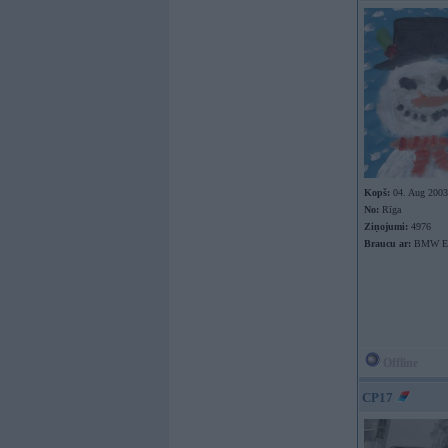
Kopš:
04. Aug 2003
No:
Rīga
Ziņojumi:
4976
Braucu ar:
BMW E9
Offline
CP17