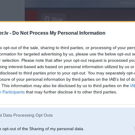
.lv -
Do Not Process My Personal Information
Spied uz bildes, lai redzētu pilnā izmērā (750x1180)
to opt-out of the sale, sharing to third parties, or processing of your per
formation for targeted advertising by us, please use the below opt-out s
r selection. Please note that after your opt-out request is processed y
eing interest-based ads based on personal information utilized by us or
09. Feb 2026, 19:39
disclosed to third parties prior to your opt-out. You may separately opt-
losure of your personal information by third parties on the IAB’s list of
23 Jan 2026, 13:46:37
@HiJaCKeR
rakstīja:
. This information may also be disclosed by us to third parties on the
IA
vējam
Participants
that may further disclose it to other third parties.
23 Jan 2026, 13:15:34
@piradzinjsh
rakstīja:
22 Jan 2026, 18:54:38
@Corey
rakstīja:
Sitas francu legiona nindza begs prom?
l Data Processing Opt Outs
https://www.facebook.com/share/v/16FG6JzQ5p/
o opt-out of the Sharing of my personal data.
nindza pats nav pateicis par ko vinam draud cietumsods vācijā, bet es do