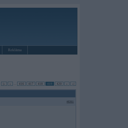
Reklāma
•
|«
«
...
416
417
418
419
420
»
»|
#8361