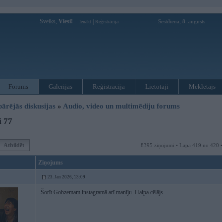
Sveiks,
Viesi!
|
Sestdiena, 8. augusts
Ienākt
Reģistrācija
Forums
Galerijas
Reģistrācija
Lietotāji
Meklētājs
pārējās diskusijas
»
Audio, video un multimēdiju forums
i 77
Atbildēt
8395 ziņojumi • Lapa 419 no 420 
Ziņojums
23. Jan 2026, 13:09
Šorīt Gobzemam instagramā arī manīju. Haipa cēlājs.