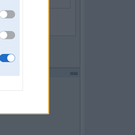
šanu Vācijai
#8366
TĪVI