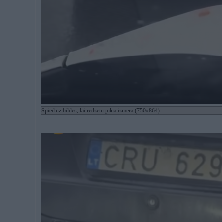
Spied uz bildes, lai redzētu pilnā izmērā (750x864)