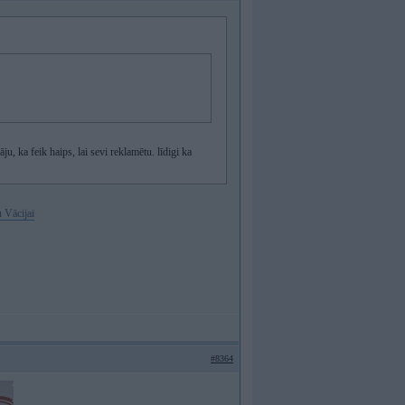
u, ka feik haips, lai sevi reklamētu. līdigi ka
 Vācijai
#8364