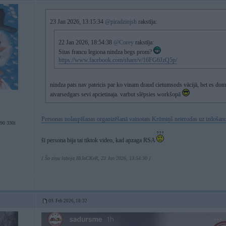
23 Jan 2026, 13:15:34
@piradzinjsh
rakstīja:
22 Jan 2026, 18:54:38
@Corey
rakstīja:
Sitas francu legiona nindza begs prom?
https://www.facebook.com/share/v/16FG6JzQ5p/
nindza pats nav pateicis par ko vinam draud cietumsods vācijā, bet es domāj
aivarsedgars sevi apcietinaja. varbut slēpsies workšopā
Personas nolaupīšanas organizēšanā vainotais Krūmiņš neierodas uz izdošanu
0 330i
šī persona bija tai tiktok video, kad apzaga RSA
[ Šo ziņu laboja HiJaCKeR, 23 Jan 2026, 13:54:30 ]
09. Feb 2026, 18:32