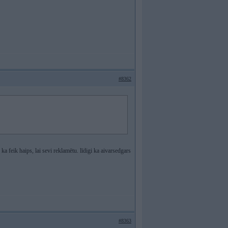
#8362
a feik haips, lai sevi reklamētu. līdigi ka aivarsedgars
#8363