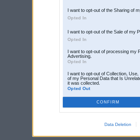
also be disclosed by us to 
I want to opt-out of the Sharing of 
Downstream Participants
th
Opted In
third parties.
I want to opt-out of the Sale of my 
Opted In
I want to opt-out of processing my 
Advertising.
Opted In
I want to opt-out of Collection, Use
of my Personal Data that Is Unrelat
it was collected.
Opted Out
CONFIRM
Data Deletion