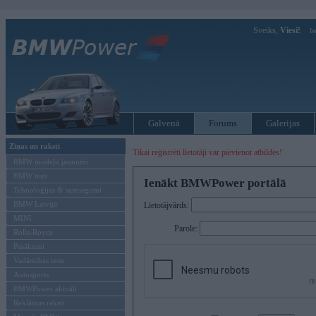
Sveiks,
Viesi!
Ie
Galvenā
Forums
Galerijas
Ziņas un raksti
Tikai reģistrēti lietotāji var pievienot atbildes!
BMW modeļu jaunumi
BMW testi
Ienākt BMWPower portālā
Tehnoloģijas & sasniegumi
BMW Latvijā
Lietotājvārds:
MINI
Parole:
Rolls-Royce
Pasākumi
Vadāmības tests
Autosports
BMWPower aktuāli
Reklāmas raksti