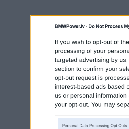
BMWPower.lv -
Do Not Process My
If you wish to opt-out of the
processing of your personal
targeted advertising by us
section to confirm your sel
opt-out request is proces
interest-based ads based o
us or personal information d
your opt-out. You may separ
disclosure of your personal
IAB’s list of downstream pa
Personal Data Processing Opt Outs