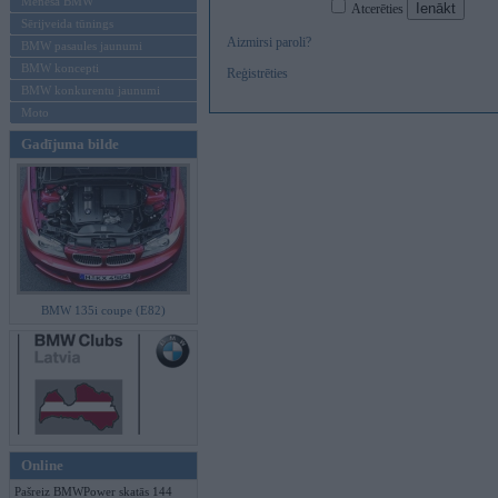
Mēneša BMW
Atcerēties
Sērijveida tūnings
Aizmirsi paroli?
BMW pasaules jaunumi
BMW koncepti
Reģistrēties
BMW konkurentu jaunumi
Moto
Gadījuma bilde
BMW 135i coupe (E82)
Online
Pašreiz BMWPower skatās 144