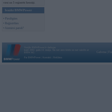
viesi un 5 reģistrēti lietotāji.
Ienākt BMWPower
• Pieslēgties
• Reģistrēties
• Aizmirsi paroli?
Vortāls BMWPower.lv darbojas
kopš 2002. gada 14. maija. Tas nav auto klubs un nav saistīts ar
Galvena
|
Fo
BMW AG.
Par BMWPower
|
Kontakti
|
Reklāma