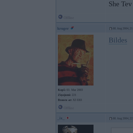
She Tev 
Offline
kruger
08. Aug 2004, 21
Bildes
Kopš:
03. Mar 2003
Ziņojumi:
221
Braucu ar:
X3 E83
Offline
_ix_
08. Aug 2004, 22