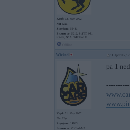
Kopš:
13. May 2002
No:
Rīga
Ziņojumi:
56481
Braucu ar:
S212, 911TT, 951,
635csi, NSX, Tillotson t4
Offline
Wicked
11. Apr 2005, 15
pa 1 ne
----------
www.car
www.pin
Kopš:
21. May 2002
No:
Rīga
Ziņojumi:
14869
Braucu ar:
Z3/TeslaM3