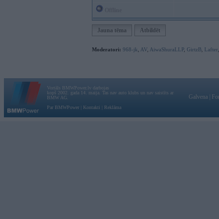
Offline
Jauna tēma
Atbildēt
Moderatori:
968-jk
,
AV
,
AiwaShuraLLP
,
GirtzB
,
Lafter
Vortāls BMWPower.lv darbojas
kopš 2002. gada 14. maija. Tas nav auto klubs un nav saistīts ar
Galvena
|
Fo
BMW AG.
Par BMWPower
|
Kontakti
|
Reklāma