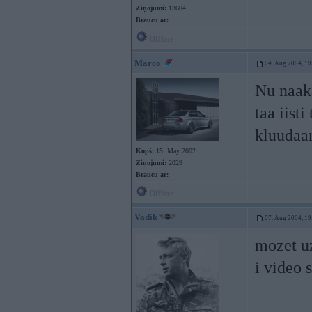
Ziņojumi:
13604
Braucu ar:
Offline
Marco
04. Aug 2004, 19
Nu naak
taa iist
kluudaa
Kopš:
15. May 2002
Ziņojumi:
2029
Braucu ar:
Offline
Vadik
07. Aug 2004, 19
mozet uz
i video 