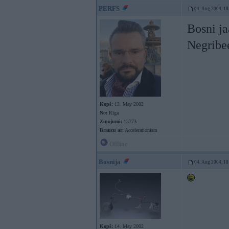
PERFS
04. Aug 2004, 18
Bosni ja
Negribee
Kopš:
13. May 2002
No:
Rīga
Ziņojumi:
13773
Braucu ar:
Accelerationism
Offline
Bosnija
04. Aug 2004, 18
Kopš:
14. May 2002