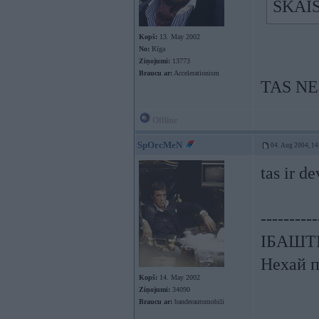
SKAIS
Kopš:
13. May 2002
No:
Rīga
Ziņojumi:
13773
Braucu ar:
Accelerationism
TAS NE
Offline
SpOrcMeN
04. Aug 2004, 14
tas ir de
----------
ІБАШТЕ!
Нехай п
Kopš:
14. May 2002
Ziņojumi:
34090
Braucu ar:
banderautomobili