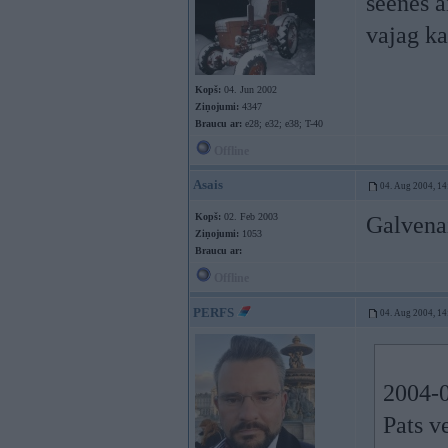
seenes a
vajag k
Kopš:
04. Jun 2002
Ziņojumi:
4347
Braucu ar:
e28; e32; e38; T-40
Offline
Asais
04. Aug 2004, 14
Kopš:
02. Feb 2003
Galvenai
Ziņojumi:
1053
Braucu ar:
Offline
PERFS
04. Aug 2004, 14
2004-0
Pats v