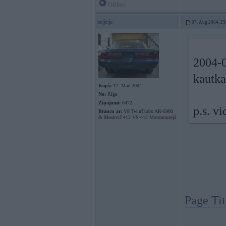
Offline
sejejs
07. Aug 2004, 23
2004-0
kautka
Kopš:
12. May 2004
No:
Rīga
Ziņojumi:
6472
p.s. v
Braucu ar:
V8 TwinTurbo AR-5900
& Moskvič 412 VS-412 Motormuzejā
Page Tit