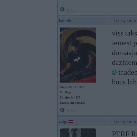
Offline
balodis
04. Aug 2004, 16
viss tak
iemest 
domaaju 
dazhiem 
taadee
buus la
Kopš:
08. Oct 2002
No:
Rīga
Ziņojumi:
1425
Braucu ar:
burkānu
Offline
zzips
04. Aug 2004, 16
PERF Ru