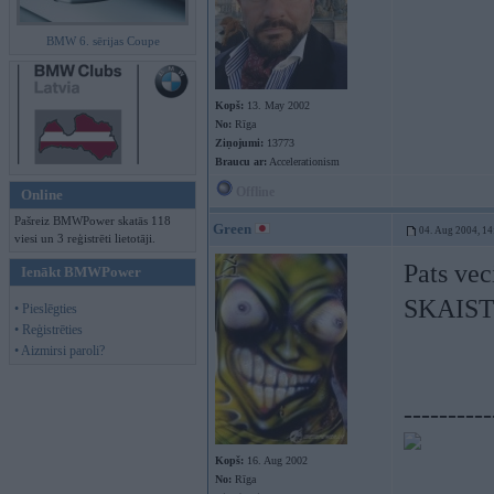
BMW 6. sērijas Coupe
Kopš:
13. May 2002
No:
Rīga
Ziņojumi:
13773
Braucu ar:
Accelerationism
Offline
Online
Pašreiz BMWPower skatās 118
Green
04. Aug 2004, 14
viesi un 3 reģistrēti lietotāji.
Pats vec
Ienākt BMWPower
SKAISTS
• Pieslēgties
• Reģistrēties
• Aizmirsi paroli?
----------
Kopš:
16. Aug 2002
No:
Rīga