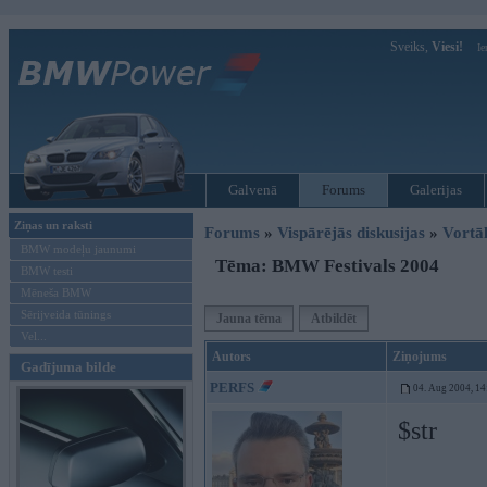
Sveiks,
Viesi!
Ie
Galvenā
Forums
Galerijas
Ziņas un raksti
Forums
»
Vispārējās diskusijas
»
Vort
BMW modeļu jaunumi
Tēma: BMW Festivals 2004
BMW testi
Mēneša BMW
Sērijveida tūnings
Jauna tēma
Atbildēt
Vel...
Autors
Ziņojums
Gadījuma bilde
PERFS
04. Aug 2004, 14
$str