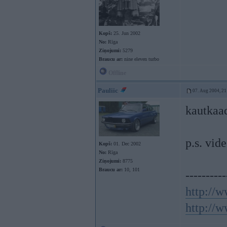
Kopš:
25. Jun 2002
No:
Rīga
Ziņojumi:
5279
Braucu ar:
nine eleven turbo
Offline
Pauliic
07. Aug 2004, 21
kautkaad
p.s. vid
Kopš:
01. Dec 2002
No:
Rīga
Ziņojumi:
8775
Braucu ar:
10, 101
----------
http://w
http://w