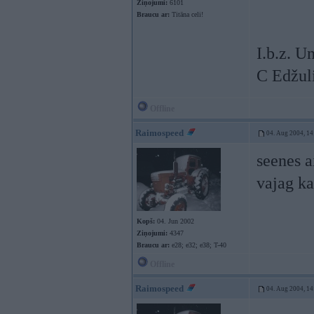
Ziņojumi:
6101
Braucu ar:
Titāna celi!
I.b.z. Un 
C Edžuli
Offline
Raimospeed
04. Aug 2004, 14
seenes a
vajag k
Kopš:
04. Jun 2002
Ziņojumi:
4347
Braucu ar:
e28; e32; e38; T-40
Offline
Raimospeed
04. Aug 2004, 14