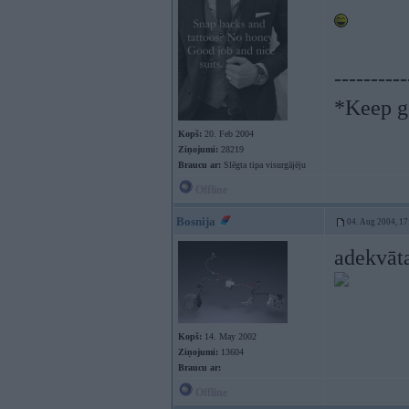
----------
*Keep go
Kopš:
20. Feb 2004
Ziņojumi:
28219
Braucu ar:
Slēgta tipa visurgājēju
Offline
Bosnija
04. Aug 2004, 17
adekvāt
Kopš:
14. May 2002
Ziņojumi:
13604
Braucu ar:
Offline