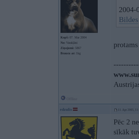
2004-0
Bildes
Kopš:
07. Mar 2004
protams 
No:
Varakļāni
Ziņojumi:
5867
Braucu ar:
1kg
----------
www.sun
Austrija
Offline
edzulis
11. Apr 2005, 11
Pēc 2 ne
sīkāk t