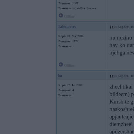
Ziņojumi:
1981
Braucu ar:
no 4-18m dīzeļiem
Offline
Tahometrs
04. Aug 2004, 10
Kopš:
03. Mar 2004
nu nezinu v
Ziņojumi:
1127
nav ko dari
Braucu ar:
njefiga ne
Offline
bu
04. Aug 2004, 10
Kopš:
27. Jul 2004
zheel tika
Ziņojumi:
4
bildeem) pa
Braucu ar:
Kursh te gr
naakoshrei
apjautaajie
diemzheel 
apdzersha