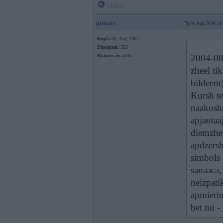
Offline
gintars
04. Aug 2004, 10
Kopš:
02. Aug 2004
Ziņojumi:
355
Braucu ar:
arklu
2004-08-
zheel ti
bildeem) 
Kursh te
naakoshr
apjautaa
diemzhee
apdzers
simbols 
sanaaca,
neizpati
apmierin
bet nu -