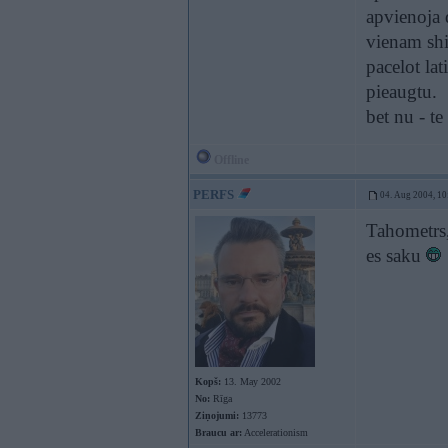
apvienoja 
vienam shit
pacelot la
pieaugtu.
bet nu - te
Offline
PERFS
04. Aug 2004, 10
Tahometrs,
es saku
Kopš:
13. May 2002
No:
Rīga
Ziņojumi:
13773
Braucu ar:
Accelerationism