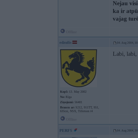
Nejau vis
ka ir atpū
vajag turē
Offline
edzulis
04. Aug 2004, 10
Labi, labi,
Kopš:
13. May 2002
No:
Rīga
Ziņojumi:
56481
Braucu ar:
S212, 911TT, 951,
635csi, NSX, Tillotson t4
Offline
PERFS
04. Aug 2004, 10