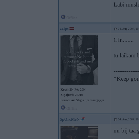
Labi musha
Offline
zzips
04. Aug 2004, 10
GIn.......
tu laikam 
-------------
*Keep goin
Kopš:
20. Feb 2004
Ziņojumi:
28219
Braucu ar:
Slēgta tipa visurgājēju
Offline
SpOrcMeN
04. Aug 2004, 10
nu bij taa