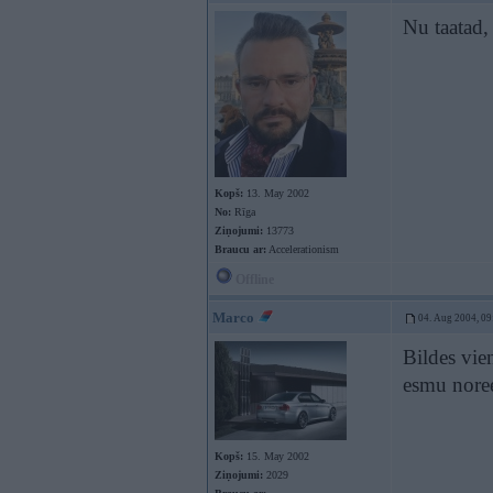
Nu taatad,
Kopš:
13. May 2002
No:
Rīga
Ziņojumi:
13773
Braucu ar:
Accelerationism
Offline
Marco
04. Aug 2004, 09
Bildes vie
esmu noree
Kopš:
15. May 2002
Ziņojumi:
2029