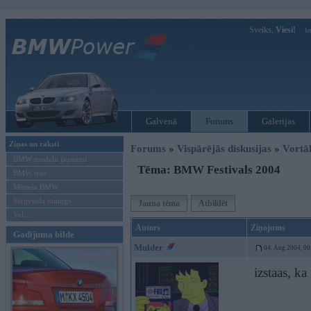
Sveiks,
Viesi!
Ie
Galvenā
Forums
Galerijas
Ziņas un raksti
Forums
»
Vispārējās diskusijas
»
Vort
BMW modeļu jaunumi
Tēma: BMW Festivals 2004
BMW testi
Mēneša BMW
Sērijveida tūnings
Jauna tēma
Atbildēt
Vel...
Autors
Ziņojums
Gadījuma bilde
Mulder
04. Aug 2004, 00
izstaas, ka