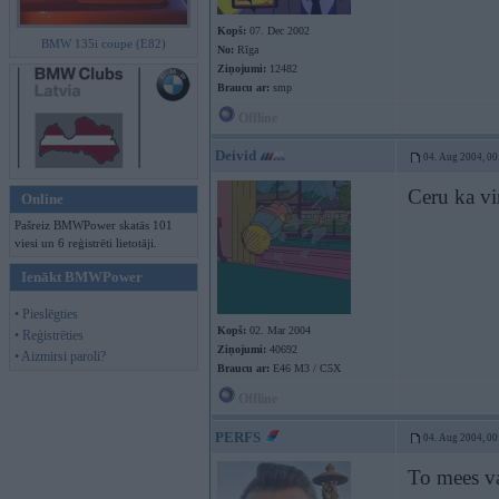
Kopš:
07. Dec 2002
BMW 135i coupe (E82)
No:
Rīga
Ziņojumi:
12482
Braucu ar:
smp
Offline
Deivid
04. Aug 2004, 00
Ceru ka vi
Online
Pašreiz BMWPower skatās 101
viesi un 6 reģistrēti lietotāji.
Ienākt BMWPower
• Pieslēgties
Kopš:
02. Mar 2004
• Reģistrēties
Ziņojumi:
40692
• Aizmirsi paroli?
Braucu ar:
E46 M3 / C5X
Offline
PERFS
04. Aug 2004, 00
To mees v