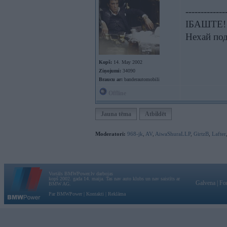
-------------
ІБАШТЕ!!!
Нехай под
Kopš:
14. May 2002
Ziņojumi:
34090
Braucu ar:
banderautomobili
Offline
Jauna tēma
Atbildēt
Moderatori:
968-jk
,
AV
,
AiwaShuraLLP
,
GirtzB
,
Lafter
Vortāls BMWPower.lv darbojas
kopš 2002. gada 14. maija. Tas nav auto klubs un nav saistīts ar
Galvena
|
Fo
BMW AG.
Par BMWPower
|
Kontakti
|
Reklāma