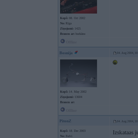
Kopš:
08. Oct 2002
No:
Rīga
Ziņojumi:
1425
Braucu ar:
burkānu
Offline
Bosnija
04. Aug 2004, 10
Kopš:
14. May 2002
Ziņojumi:
13604
Braucu ar:
Offline
PitonZ
04. Aug 2004, 10
Kopš:
18. Dec 2003
Izskataas j
No:
Balvi