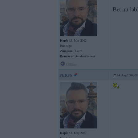
Bet nu lab
Kopš:
13. May 2002
No:
Rīga
Ziņojumi:
13773
Braucu ar:
Accelerationism
Offline
PERFS
04. Aug 2004, 00
Kopš:
13. May 2002