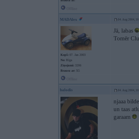
Braucu ar:
Offline
MADAlex
04. Aug 2004, 10
Jā, labas
Tomēr Cl
Kopš:
07. Jan 2003
No:
Rīga
Ziņojumi:
3206
Braucu ar:
X5
Offline
balodis
04. Aug 2004, 10
njaaa bilde
un taas at
garaam