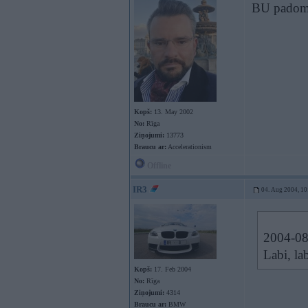
BU padomi 
Kopš:
13. May 2002
No:
Rīga
Ziņojumi:
13773
Braucu ar:
Accelerationism
Offline
IR3
04. Aug 2004, 10
2004-08-
Labi, lab
Kopš:
17. Feb 2004
No:
Rīga
Ziņojumi:
4314
Braucu ar:
BMW