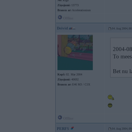
No:
Rīga
Ziņojumi:
13773
Braucu ar:
Accelerationism
Offline
Deivid
04. Aug 2004, 00
2004-08-
To mees
Bet nu l
Kopš:
02. Mar 2004
Ziņojumi:
40692
Braucu ar:
E46 M3 / C5X
Offline
PERFS
04. Aug 2004, 09