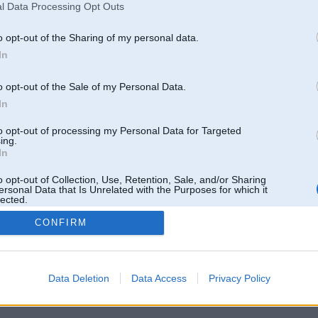
l Data Processing Opt Outs
o opt-out of the Sharing of my personal data.
In
o opt-out of the Sale of my Personal Data.
In
to opt-out of processing my Personal Data for Targeted
ing.
In
o opt-out of Collection, Use, Retention, Sale, and/or Sharing
ersonal Data that Is Unrelated with the Purposes for which it
lected.
Out
CONFIRM
 un nav saistīts ar
Galvena
|
Forums
|
Galerijas
|
Reģistrācija
|
Lietotaāji
|
Meklētājs
|
Reklā
Data Deletion
Data Access
Privacy Policy