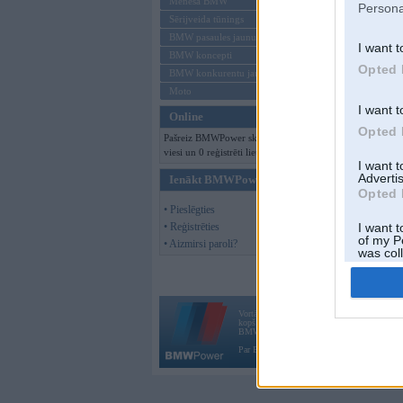
Mēneša BMW
Persona
Sērijveida tūnings
BMW pasaules jaunumi
Offline
I want t
BMW koncepti
Opted 
BMW konkurentu jaunumi
Moto
I want t
Online
Opted 
Pašreiz BMWPower skatās 151
viesi un 0 reģistrēti lietotāji.
I want 
Advertis
Ienākt BMWPower
Opted 
• Pieslēgties
• Reģistrēties
I want t
of my P
• Aizmirsi paroli?
was col
Opted 
Vortāls BMWPower.lv darbojas
kopš 2002. gada 14. maija. Tas nav auto klubs
BMW AG.
Par BMWPower
|
Kontakti
|
Reklāma