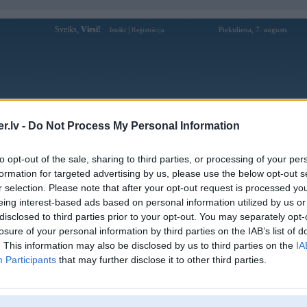
Sveiks,
Viesi!
|
Piektdiena, 7. augusts
Ienākt
Reģistrācija
Forums
Galerijas
Reģistrācija
Lietotāji
Meklētājs
.lv -
Do Not Process My Personal Information
Lietotāja balodis profils
to opt-out of the sale, sharing to third parties, or processing of your per
formation for targeted advertising by us, please use the below opt-out s
Pēdējo reizi manīts: 28. Nov 2017, 10:13
r selection. Please note that after your opt-out request is processed y
eing interest-based ads based on personal information utilized by us or
Lietotājvārds:
balodis
disclosed to third parties prior to your opt-out. You may separately opt-
Pilsēta:
Rīga
losure of your personal information by third parties on the IAB’s list of
Braucu ar:
burkānu
. This information may also be disclosed by us to third parties on the
IA
Intereses:
mūzika/auto/balles
Participants
that may further disclose it to other third parties.
Ziņojumi forumā:
1425
Pēdējie ziņojumi forumā
[
]