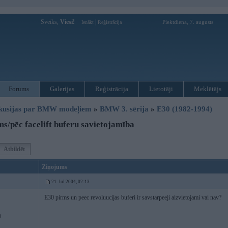
Sveiks,
Viesi!
|
Piektdiena, 7. augusts
Ienākt
Reģistrācija
Forums
Galerijas
Reģistrācija
Lietotāji
Meklētājs
kusijas par BMW modeļiem
»
BMW 3. sērija
»
E30 (1982-1994)
s/pēc facelift buferu savietojamība
Atbildēt
Ziņojums
21. Jul 2004, 02:13
E30 pirms un peec revoluucijas buferi ir savstarpeeji aizvietojami vai nav?
3