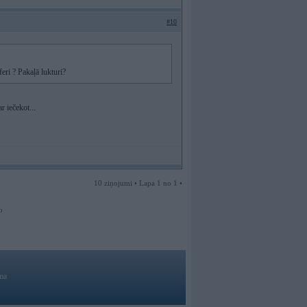
#10
eri ? Pakaļā lukturi?
r iečekot...
10 ziņojumi • Lapa 1 no 1 •
o
ma