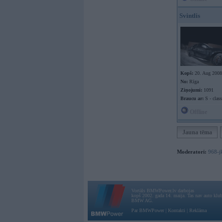
Svintlis
Kopš:
20. Aug 2008
No:
Rīga
Ziņojumi:
1091
Braucu ar:
S - class
Offline
Jauna tēma
Moderatori:
968-j
Vortāls BMWPower.lv darbojas
kopš 2002. gada 14. maija. Tas nav auto klubs
BMW AG.
Par BMWPower
|
Kontakti
|
Reklāma