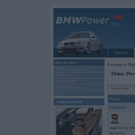
Galvenā
Ziņas un raksti
Forums
»
Dis
BMW modeļu jaunumi
Tēma: Pirm
BMW testi
Mēneša BMW
Sērijveida tūnings
Jauna tēma
Vel...
Autors
Gadījuma bilde
Instigater
Kopš:
08. May 200
No:
Jūrmala