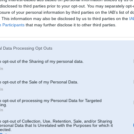
disclosed to third parties prior to your opt-out. You may separately opt-
21. Jul 2004, 10:56
losure of your personal information by third parties on the IAB’s list of
. This information may also be disclosed by us to third parties on the
IA
nu tu jau mani saprati burtiski.
protams, var visu un galvenais ir jau tikai $$$ .
Participants
that may further disclose it to other third parties.
te es biju domaajis , ka vareetu taa vienkaarshi nonjemt un uzlikt bez specia
onstru
griezeeju un lauzeeju paliidziibas.
l Data Processing Opt Outs
es jau pats arii taisos uzlikt savam agregaatam turbiinu
o opt-out of the Sharing of my personal data.
In
21. Jul 2004, 11:24
Varbuut kaads ir gatavs notirgot nedauziitu origjinaalo prieksheejo buferi no 
o opt-out of the Sale of my Personal Data.
delphin metalic kraasaa). Gribu ar visiem prichindaaljiem (pavarotnjiki var b
In
2
Varbuut kaads ved detaljas no aarzemeem... esu gatavs avansinju iemaksaat..
to opt-out of processing my Personal Data for Targeted
6
ing.
In
o opt-out of Collection, Use, Retention, Sale, and/or Sharing
23. Jul 2004, 16:56
ersonal Data that Is Unrelated with the Purposes for which it
lected.
...cik zinu prieksheejo buferi var noaminiit pilniigaa mieraa, bet kopaa ar bu