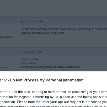
W
21. Jul 2004, 10:08
Ar nelielaam paarbuuveem pirms revoluucijas e30 var uzlikt peec revoluucij
2
vienkaarshi paarskruuveet vinjus nevar.
LS Sport ’00
21. Jul 2004, 10:48
a tolks ta kaads??
tikai skaistums
ja veel vareetu aizmugureejos lukturus taa nomainiit ...
onstru
.lv -
Do Not Process My Personal Information
21. Jul 2004, 10:50
to opt-out of the sale, sharing to third parties, or processing of your per
var nomainiit!!!!! tu man pasaki ko nevar es pat neko taadu nezinaatu ko nevar
formation for targeted advertising by us, please use the below opt-out s
r selection. Please note that after your opt-out request is processed y
eing interest-based ads based on personal information utilized by us or