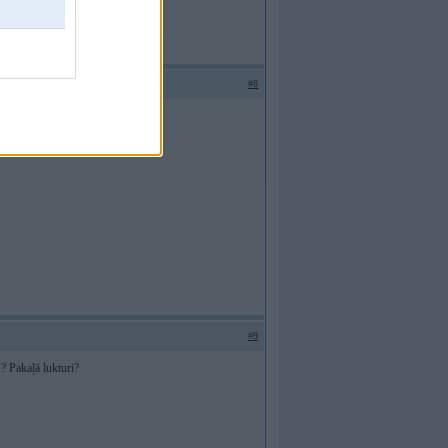
ietns un lhoti maza jeega
#8
#9
 ? Pakaļā lukturi?