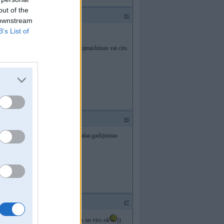
out of the
#5
 downstream
B’s List of
alas metinaashanas mashiinas vai urbjmashiinas vai citu
#6
e30 peec reviluucijas - ’88.g. (ideaalaa gadiijumaa
uut, var nebuut)
.
#7
feri mainaams arii miglinieku belkhis un viss ok
))