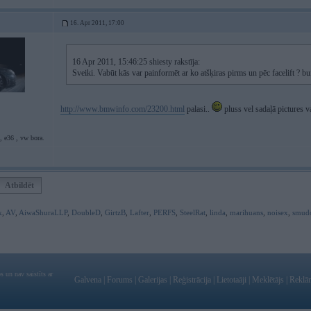
16. Apr 2011, 17:00
16 Apr 2011, 15:46:25 shiesty rakstīja:
Sveiki. Vabūt kās var painformēt ar ko atšķiras pirms un pēc facelift ? buf
http://www.bmwinfo.com/23200.html
palasi..
pluss vel sadaļā pictures va
, e36 , vw bora.
Atbildēt
k
,
AV
,
AiwaShuraLLP
,
DoubleD
,
GirtzB
,
Lafter
,
PERFS
,
SteelRat
,
linda
,
marihuans
,
noisex
,
smud
 un nav saistīts ar
Galvena
|
Forums
|
Galerijas
|
Reģistrācija
|
Lietotaāji
|
Meklētājs
|
Reklā