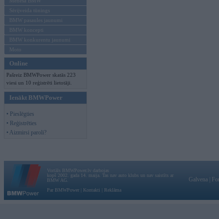
Mēneša BMW
Sērijveida tūnings
BMW pasaules jaunumi
BMW koncepti
BMW konkurentu jaunumi
Moto
Online
Pašreiz BMWPower skatās 223
viesi un 10 reģistrēti lietotāji.
Ienākt BMWPower
• Pieslēgties
• Reģistrēties
• Aizmirsi paroli?
Vortāls BMWPower.lv darbojas
kopš 2002. gada 14. maija. Tas nav auto klubs un nav saistīts ar
Galvena
|
Fo
BMW AG.
Par BMWPower
|
Kontakti
|
Reklāma