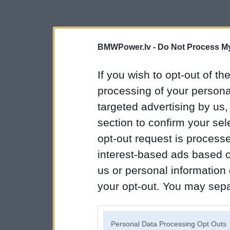
BMWPower.lv -
Do Not Process My
If you wish to opt-out of the
processing of your personal
targeted advertising by us
section to confirm your sel
opt-out request is proces
interest-based ads based o
us or personal information d
your opt-out. You may separ
disclosure of your personal
IAB’s list of downstream pa
Personal Data Processing Opt Outs