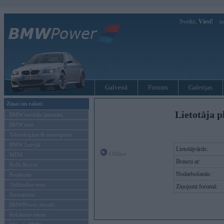
Sveiks,
Viesi!
Ie
Galvenā
Forums
Galerijas
Ziņas un raksti
Lietotāja p
BMW modeļu jaunumi
BMW testi
Tehnoloģijas & sasniegumi
BMW Latvijā
Lietotājvārds:
Offline
MINI
Braucu ar:
Rolls-Royce
Nodarbošanās:
Pasākumi
Vadāmības tests
Ziņojumi forumā:
Autosports
BMWPower aktuāli
Reklāmas raksti