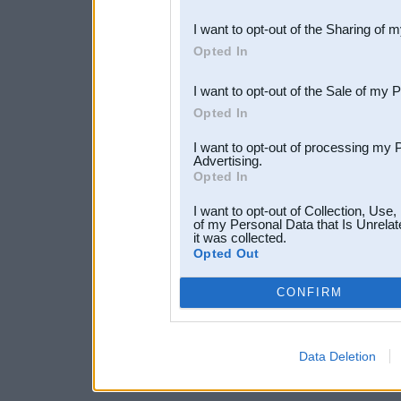
also be disclosed by us to 
I want to opt-out of the Sharing of 
Downstream Participants
th
Opted In
third parties.
I want to opt-out of the Sale of my 
Opted In
I want to opt-out of processing my 
Advertising.
Opted In
I want to opt-out of Collection, Use
of my Personal Data that Is Unrelat
it was collected.
Opted Out
CONFIRM
Data Deletion