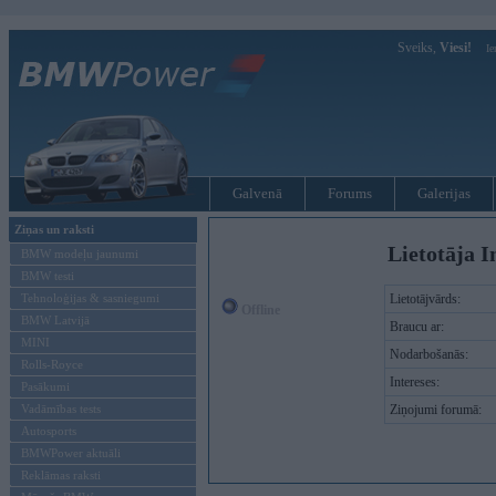
Sveiks,
Viesi!
Ie
Galvenā
Forums
Galerijas
Ziņas un raksti
Lietotāja I
BMW modeļu jaunumi
BMW testi
Tehnoloģijas & sasniegumi
Lietotājvārds:
Offline
BMW Latvijā
Braucu ar:
MINI
Nodarbošanās:
Rolls-Royce
Intereses:
Pasākumi
Vadāmības tests
Ziņojumi forumā:
Autosports
BMWPower aktuāli
Reklāmas raksti