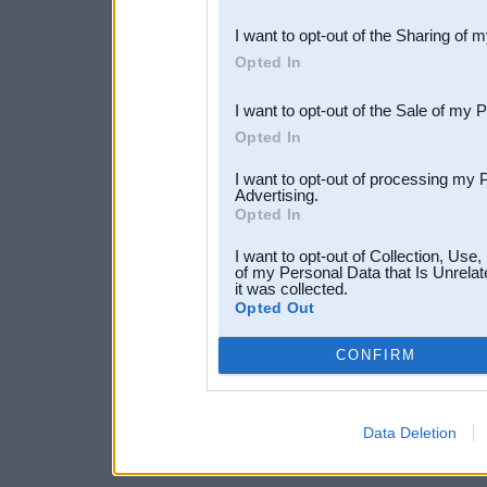
also be disclosed by us to 
I want to opt-out of the Sharing of 
Downstream Participants
th
Opted In
third parties.
I want to opt-out of the Sale of my 
Opted In
I want to opt-out of processing my 
Advertising.
Opted In
I want to opt-out of Collection, Use
of my Personal Data that Is Unrelat
it was collected.
Opted Out
CONFIRM
Data Deletion