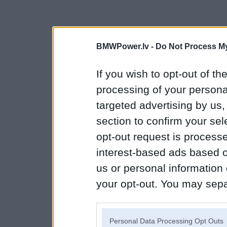
BMWPower.lv -
Do Not Process My
If you wish to opt-out of the
processing of your personal
targeted advertising by us
section to confirm your sel
opt-out request is proces
interest-based ads based o
us or personal information d
your opt-out. You may separ
disclosure of your personal
IAB’s list of downstream pa
Personal Data Processing Opt Outs