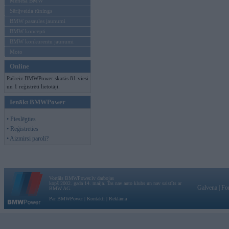
Mēneša BMW
Sērijveida tūnings
BMW pasaules jaunumi
BMW koncepti
BMW konkurentu jaunumi
Moto
Online
Pašreiz BMWPower skatās 81 viesi
un 1 reģistrēti lietotāji.
Ienākt BMWPower
• Pieslēgties
• Reģistrēties
• Aizmirsi paroli?
Vortāls BMWPower.lv darbojas
kopš 2002. gada 14. maija. Tas nav auto klubs un nav saistīts ar
Galvena
|
Fo
BMW AG.
Par BMWPower
|
Kontakti
|
Reklāma