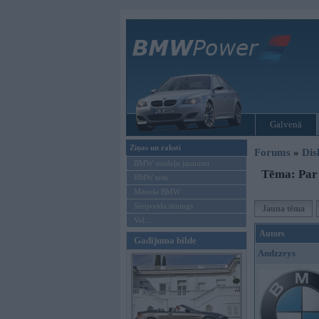
Galvenā
Ziņas un raksti
Forums
»
Dis
BMW modeļu jaunumi
Tēma: Par
BMW testi
Mēneša BMW
Sērijveida tūnings
Jauna tēma
Vel...
Autors
Gadījuma bilde
Andzzeys