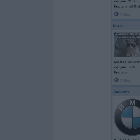
Ziņojumi:
9163
Braucu ar:
m635csi
Offline
kexxx
Kopš:
12. Dec 2010
Ziņojumi:
14309
Braucu ar:
Offline
Andzzeys