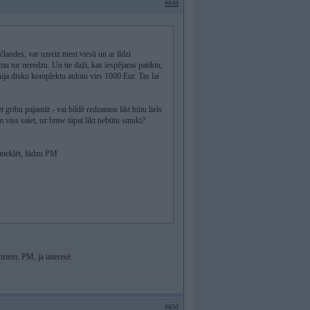
#849
landes, var uzreiz mest virsū un ar līdzi
u tur neredzu. Un tie daži, kas iespējams patiktu,
nija disku komplektu atdotu virs 1000 Eur. Tas lai
 gribu pajautāt - vai bildē redzamos likt būtu liels
ēm viss saiet, uz bmw tāpat likt nebūtu smuki?
iemeklēt, lūdzu PM
riem. PM, ja interesē.
#850