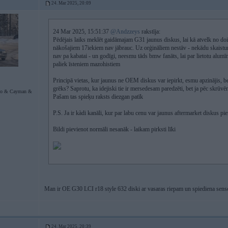
24. Mar 2025, 20:09
24 Mar 2025, 15:51:37
@Andzzeys
rakstīja:
Pēdējais laiks meklēt gaidāmajam G31 jaunus diskus, lai kā atvelk no doič
nākošajiem 17iekiem nav jābrauc. Uz orģināliem nestāv - nekādu skaistum
nav pa kabatai - un godīgi, neesmu tāds bmw fanāts, lai par lietotu alumī
paliek īsteniem mazohistiem
Principā vietas, kur jaunus ne OEM diskus var iepirkt, esmu apzinājis, bet
grēks? Saprotu, ka idejiski tie ir mersedesam paredzēti, bet ja pēc skrūv
bo & Cayman &
Pašam tas spieķu raksts diezgan patīk
P.S. Ja ir kàdi kanāli, kur par labu cenu var jaunus aftermarket diskus p
Bildi pievienot normāli nesanāk - laikam pirksti līki
Man ir OE G30 LCI r18 style 632 diski ar vasaras riepam un spiediena senso
24. Mar 2025, 20:39