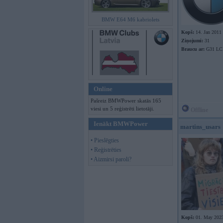
BMW E64 M6 kabriolets
Kopš:
14. Jan 2011
Ziņojumi:
31
Braucu ar:
G31 LC
Online
Pašreiz BMWPower skatās 165
viesi un 5 reģistrēti lietotāji.
Offline
Ienākt BMWPower
martins_usars
• Pieslēgties
• Reģistrēties
• Aizmirsi paroli?
Kopš:
01. May 202