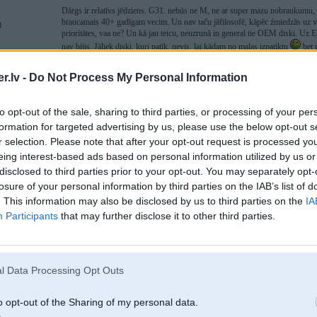
Dārgs ir relatīvs jēdziens. G31. nebūs ne M, ne ar super mazu nobraukumu,
braucamais 40+ gadīgam vecim. Un nav taču jāfilosofē, kāpēc źmiedzās uz vie
I
prioritātes, vaa ne? Un kā jau teicu, neuzrunā in general tie OEM diski. Uz 
nav bijis. Jāliek diski, kuri patīk, nevis, lai kādam no malas izpatiktu
bet p
.lv -
Do Not Process My Personal Information
24. Mar 2025, 18:07
to opt-out of the sale, sharing to third parties, or processing of your per
Tu jau saki itkā brauktu ar golfu pa 1000 euro un jāliek pa mašīnas cenu dis
formation for targeted advertising by us, please use the below opt-out s
r selection. Please note that after your opt-out request is processed y
Normali nebus lētāk kā oem lietoti.
eing interest-based ads based on personal information utilized by us or
disclosed to third parties prior to your opt-out. You may separately opt-
Vienkārši lietas maksā ,ko tas maksā un ir lietas uz kurām nevar ietaupīt. Iet
losure of your personal information by third parties on the IAB’s list of
Zem 1000 alternativie būs vai nu nesmuki vai kaut kādas replikas.
. This information may also be disclosed by us to third parties on the
IA
Participants
that may further disclose it to other third parties.
[ Šo ziņu laboja Locis, 24 Mar 2025, 18:12:50 ]
l Data Processing Opt Outs
p, Tuareg, L200,
it, Stralis x2,
eu
o opt-out of the Sharing of my personal data.