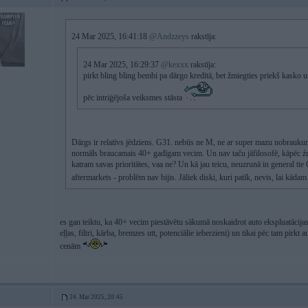
24 Mar 2025, 16:41:18
@Andzzeys
rakstīja:
24 Mar 2025, 16:29:37
@kexxx
rakstīja:
pirkt bling bling bembi pa dārgo kredītā, bet žmiegties priekš kasko 
pēc intriģējoša veiksmes stāsta
Dārgs ir relatīvs jēdziens. G31. nebūs ne M, ne ar super mazu nobrauku
normāls braucamais 40+ gadīgam vecim. Un nav taču jāfilosofē, kāpēc źmi
katram savas prioritātes, vaa ne? Un kā jau teicu, neuzrunā in general t
aftermarkets - problēm nav bijis. Jāliek diski, kuri patīk, nevis, lai kāda
es gan teiktu, ka 40+ vecim piestāvētu sākumā noskaidrot auto ekspluatācijas
eļļas, filtri, kārba, bremzes utt, potenciālie ieberzieni) un tikai pēc tam pirk
cenām
24. Mar 2025, 20:45