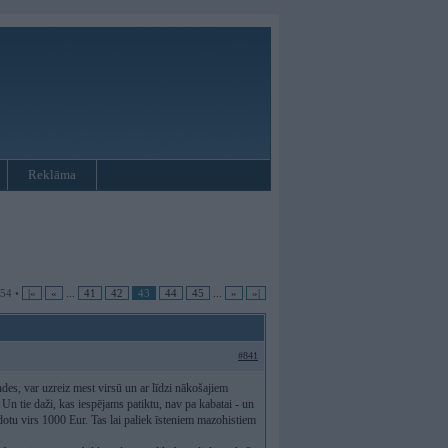
Reklāma
 54 •
|«
«
...
41
42
43
44
45
...
»
»|
#841
des, var uzreiz mest virsū un ar līdzi nākošajiem
n tie daži, kas iespējams patiktu, nav pa kabatai - un
dotu virs 1000 Eur. Tas lai paliek īsteniem mazohistiem