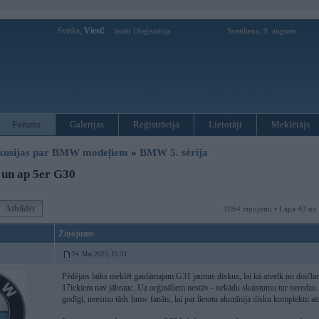
Sveiks,
Viesi!
|
Svetdiena, 9. augusts
Ienākt
Reģistrācija
Forums
Galerijas
Reģistrācija
Lietotāji
Meklētājs
kusijas par BMW modeļiem
»
BMW 5. sērija
 un ap 5er G30
Atbildēt
1064 ziņojumi • Lapa 43 no
Ziņojums
24. Mar 2025, 15:51
Pēdējais laiks meklēt gaidāmajam G31 jaunus diskus, lai kā atvelk no doičlan
17iekiem nav jābrauc. Uz orģināliem nestāv - nekādu skaistumu tur neredzu. U
godīgi, neesmu tāds bmw fanāts, lai par lietotu alumīnija disku komplektu at