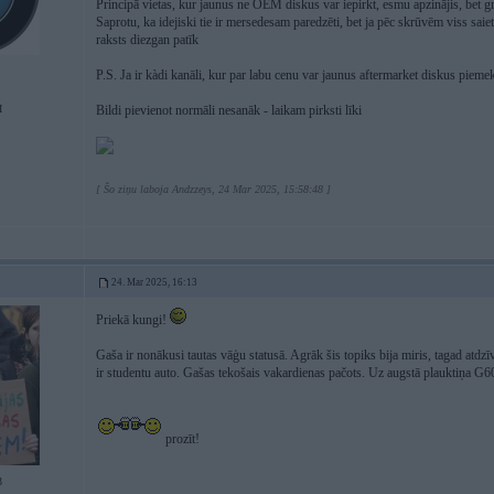
Principā vietas, kur jaunus ne OEM diskus var iepirkt, esmu apzinājis, bet gri
Saprotu, ka idejiski tie ir mersedesam paredzēti, bet ja pēc skrūvēm viss sai
raksts diezgan patīk
P.S. Ja ir kàdi kanāli, kur par labu cenu var jaunus aftermarket diskus piem
I
Bildi pievienot normāli nesanāk - laikam pirksti līki
[ Šo ziņu laboja Andzzeys, 24 Mar 2025, 15:58:48 ]
24. Mar 2025, 16:13
Priekā kungi!
Gaša ir nonākusi tautas vāģu statusā. Agrāk šis topiks bija miris, tagad atdzīv
ir studentu auto. Gašas tekošais vakardienas pačots. Uz augstā plauktiņa G6
prozīt!
3