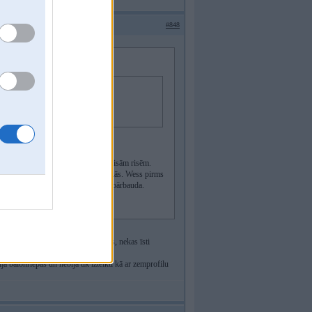
#848
normāli.
rteidzošā kārtā brauca taisni pa visām risēm.
ālāk. Būs laikam uz BM auto jāpiesakās. Wess pirms
tams, ka tādās situācijās neviens nepārbauda.
lai tas auto labāk sūrētos.
es, mainīti disku komplekti un riepas, nekas īsti
a balonriepas un nebija tik izteikti kā ar zemprofilu