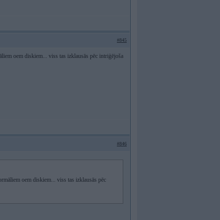
#845
liem oem diskiem... viss tas izklausās pēc intriģējoša
#846
ormāliem oem diskiem... viss tas izklausās pēc