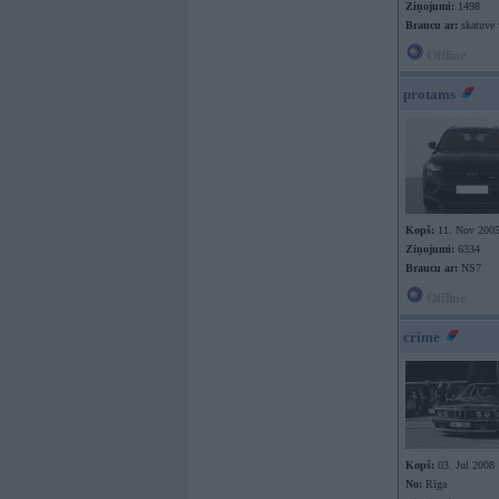
Ziņojumi:
1498
Braucu ar:
skatuve 
Offline
protams
Kopš:
11. Nov 200
Ziņojumi:
6334
Braucu ar:
NS7
Offline
crime
Kopš:
03. Jul 2008
No:
Rīga