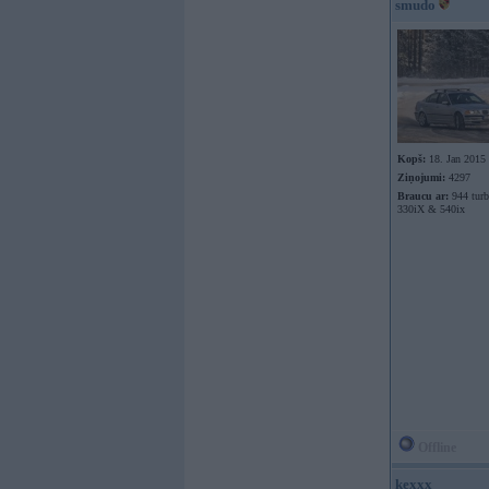
smudo
Kopš:
18. Jan 2015
Ziņojumi:
4297
Braucu ar:
944 tur
330iX & 540ix
Offline
kexxx