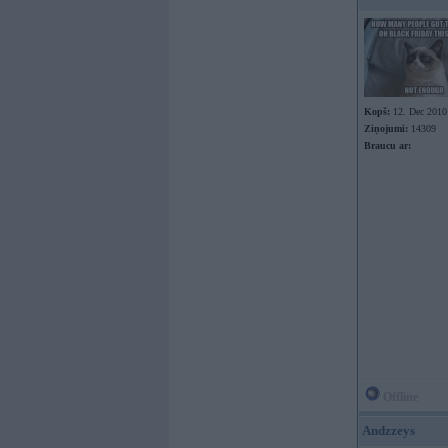
Kopš:
12. Dec 2010
Ziņojumi:
14309
Braucu ar:
Offline
Andzzeys