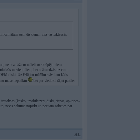
un normāliem oem diskiem... viss tas izklausās
mu, ne bez dažiem nelieliem skrāpējumiem -
edzās uz vienu lietu, bet nežmiedzàs uz citu -
ie OEM diski. Uz E46 jau mūžību stāv kaut kāds
m no malas izpatiktu
bet par viedokli tāpat paldies
 izmaksas (kasko, imobilaizeri, diski, riepas, apkopes-
t auto, nevis sākumā nopirkt un pēc tam šokēties par
#851