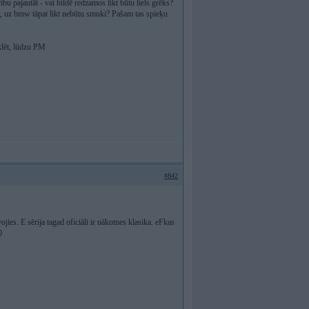
bu pajautāt - vai bildē redzamos likt būtu liels grēks?
et, uz bmw tāpat likt nebūtu smuki? Pašam tas spieķu
eklēt, lūdzu PM
#842
ojies. E sērija tagad oficiāli ir nākotnes klasika. eFkas
0