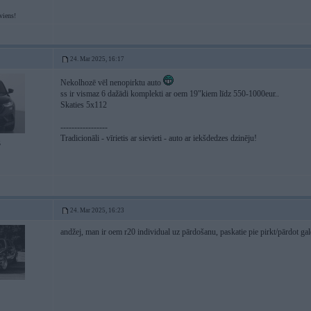
viens!
24. Mar 2025, 16:17
Nekolhozē vēl nenopirktu auto
ss ir vismaz 6 dažādi komplekti ar oem 19"kiem līdz 550-1000eur..
Skaties 5x112
-----------------
Tradicionāli - vīrietis ar sievieti - auto ar iekšdedzes dzinēju!
5
24. Mar 2025, 16:23
andžej, man ir oem r20 individual uz pārdošanu, paskatie pie pirkt/pārdot gal