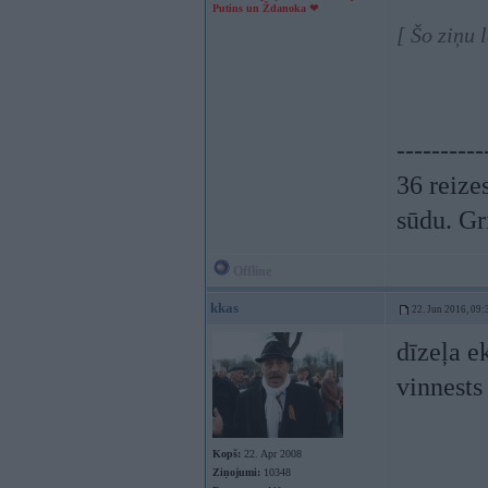
Putins un Ždanoka ❤
[ Šo ziņu 
----------
36 reizes
sūdu. Gr
Offline
kkas
22. Jun 2016, 09:
dīzeļa 
vinnests
Kopš:
22. Apr 2008
Ziņojumi:
10348