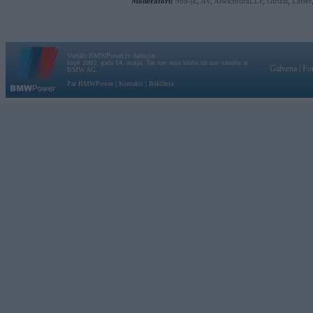
Moderatori:
968-jk
,
AV
,
AiwaShuraLLP
,
GirtzB
,
Lafter
Vortāls BMWPower.lv darbojas
kopš 2002. gada 14. maija. Tas nav auto klubs un nav saistīts ar
Galvena
|
Fo
BMW AG.
Par BMWPower
|
Kontakti
|
Reklāma