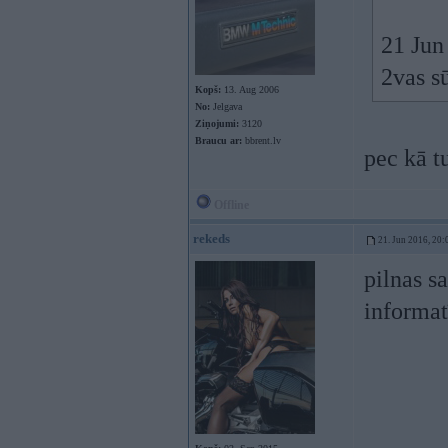
21 Jun
2vas s
Kopš:
13. Aug 2006
No:
Jelgava
Ziņojumi:
3120
Braucu ar:
bbrent.lv
pec kā t
Offline
rekeds
21. Jun 2016, 20:
pilnas s
informa