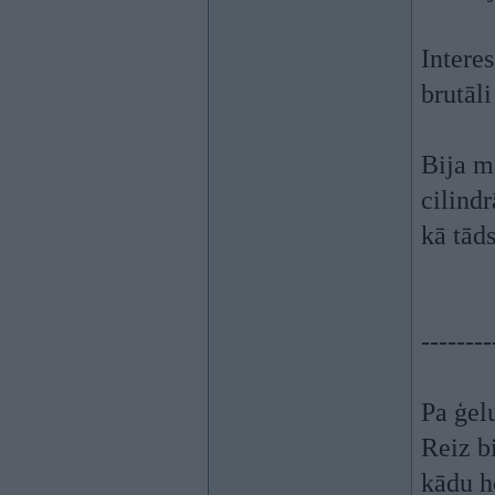
Interes
brutāli
Bija m
cilind
kā tāds
--------
Pa ģel
Reiz bi
kādu h