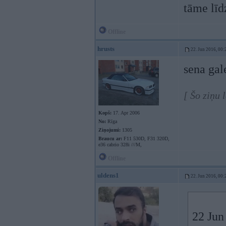
tāme līd
Offline
hrusts
22. Jun 2016, 00:
sena gal
[ Šo ziņu 
Kopš:
17. Apr 2006
No:
Rīga
Ziņojumi:
1305
Braucu ar:
F11 530D, F31 320D,
e36 cabrio 328i ///M,
Offline
uldens1
22. Jun 2016, 00:
22 Jun