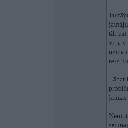
Jautāju
jautāj
tik pat
viņa vi
uzmanīb
reiz Tu
Tāpat i
problē
jaunas 
Ņemot v
secinā