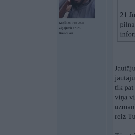
21 J
pilna
Kopš:
28. Feb 2008
Ziņojumi:
17375
info
Braucu ar:
Jautāju
jautāj
tik pat
viņa vi
uzmanīb
reiz Tu