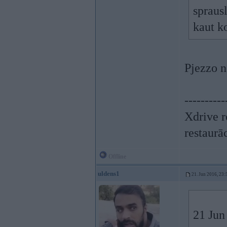
sprausl
kaut k
Pjezzo n
----------
Xdrive r
restaurā
Offline
uldens1
21. Jun 2016, 23:
21 Jun