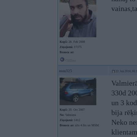
vainas,t
Kopš:
28. Feb 2008
Ziņojumi:
17375
Braucu ar:
Offline
mm325
22. Jun 2016, 00:
Valmierā
330d 200
un 3 kod
Kopš:
20. Oct 2007
bija rēķ
No:
Valmiera
Ziņojumi:
1412
Neko ner
Braucu ar:
zilu 4.6is un M50d
klientam