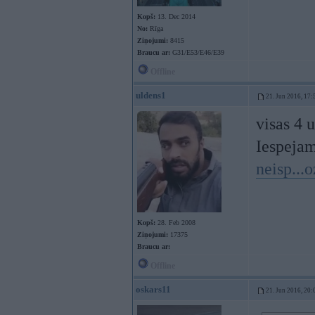
Kopš:
13. Dec 2014
No:
Rīga
Ziņojumi:
8415
Braucu ar:
G31/E53/E46/E39
Offline
uldens1
21. Jun 2016, 17:
visas 4 
Iespejam
neisp...
Kopš:
28. Feb 2008
Ziņojumi:
17375
Braucu ar:
Offline
oskars11
21. Jun 2016, 20: