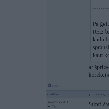
--------
Pa ģel
Reiz bi
kādu h
sprausl
kaut k
ar špric
korekcij
Offline
anddiiss
21. Jun 2016, 23:
Kopš:
26. Mar 2013
Stipri ša
No:
Rīga