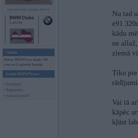
Latvijas lauku tūninga šedevri
Nu tad u
e91 320d
kādu mēn
ne allaž,
ziemā vi
Online
Pašreiz BMWPower skatās 109
viesi un 0 reģistrēti lietotāji.
Tiku pie
Ienākt BMWPower
rādījum
• Pieslēgties
• Reģistrēties
• Aizmirsi paroli?
Vai tā ar
kāpēc at
kļūst la