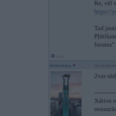
Re, vēl v
https:/
Tad jaut
Pļūtīšanu
forums"
Offline
RSAWorkshop
21. Jun 2016, 16:
2vas sūd
----------
Xdrive r
restaurā