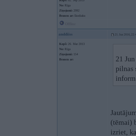
Kopš:
02. Sep 2015
No:
Rīga
Ziņojumi:
2992
Braucu ar:
škodiaku
Offline
anddiiss
21. Jun 2016, 22:
Kopš:
26. Mar 2013
No:
Rīga
Ziņojumi:
154
21 Jun
Braucu ar:
pilnas 
inform
Jautājum
(tēmai) b
izriet, 