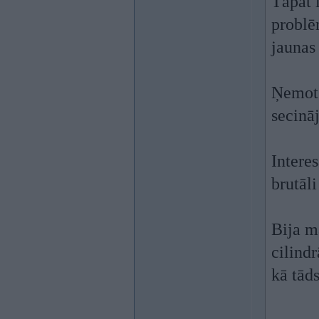
Tāpat i
problē
jaunas 
Ņemot v
secinā
Interes
brutāli
Bija m
cilind
kā tāds