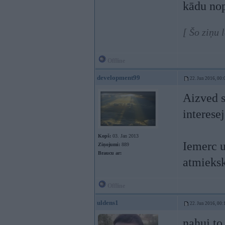
kādu nop
[ Šo ziņu 
Offline
development99
22. Jun 2016, 00:
Aizved s
interese
Kopš:
03. Jan 2013
Iemerc u
Ziņojumi:
889
Braucu ar:
atmieks
Offline
uldens1
22. Jun 2016, 00:
nahuj to