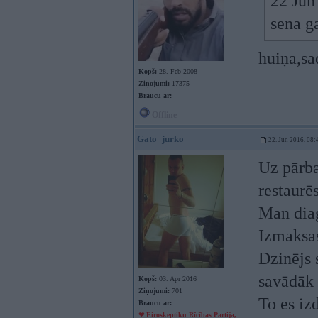
22 Jun
sena ga
huiņa,sa
Kopš:
28. Feb 2008
Ziņojumi:
17375
Braucu ar:
Offline
Gato_jurko
22. Jun 2016, 08:
Uz pārba
restaurē
Man diag
Izmaksas
Dzinējs s
savādāk
Kopš:
03. Apr 2016
Ziņojumi:
701
To es iz
Braucu ar:
❤ Eiroskeptiķu Rīcības Partija,