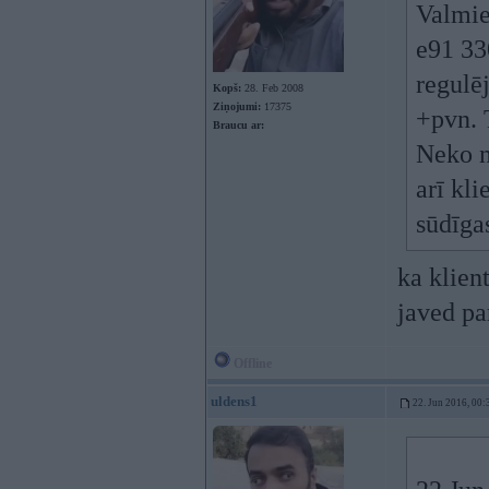
Valmie
e91 330
regulē
Kopš:
28. Feb 2008
Ziņojumi:
17375
+pvn. 
Braucu ar:
Neko n
arī kl
sūdīga
ka klien
javed p
Offline
uldens1
22. Jun 2016, 00: