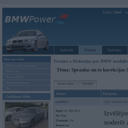
Sveiks,
Viesi!
Ie
Galvenā
Forums
Galerijas
Ziņas un raksti
Forums
»
Diskusijas par BMW modeļi
BMW modeļu jaunumi
Tēma: Spraulas un to korekcijas 
BMW testi
Mēneša BMW
Sērijveida tūnings
Jauna tēma
Atbildēt
Vel...
Autors
Ziņojums
Gadījuma bilde
anddiiss
21. Jun 2016, 16:
Kopš:
26. Mar 2013
Izvēlējo
No:
Rīga
noderēt 
Ziņojumi:
154
Braucu ar: