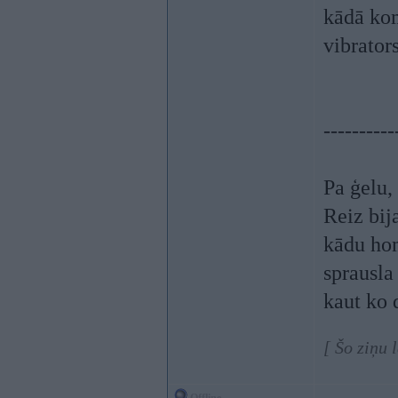
kādā kom
vibrator
----------
Pa ģelu,
Reiz bij
kādu hom
sprausla 
kaut ko
[ Šo ziņu 