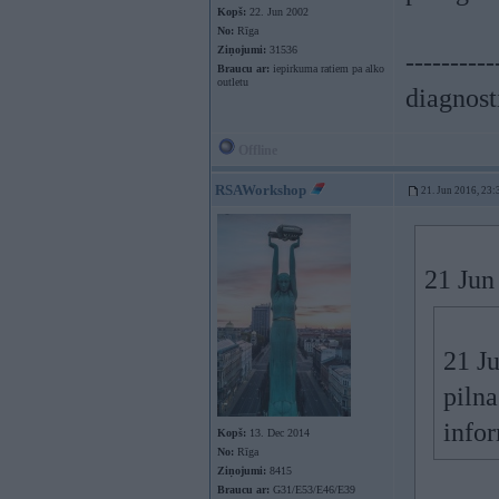
Kopš:
22. Jun 2002
No:
Rīga
Ziņojumi:
31536
----------
Braucu ar:
iepirkuma ratiem pa alko
outletu
diagnost
Offline
RSAWorkshop
21. Jun 2016, 23:
21 Jun
21 J
pilna
info
Kopš:
13. Dec 2014
No:
Rīga
Ziņojumi:
8415
Braucu ar:
G31/E53/E46/E39