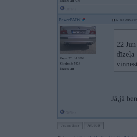
Braucu ar:
Alfu
Offline
PowerBMW
22. Jun 2016, 09:
22 Jun
dīzeļ
Kopš:
27. Jul 2006
vinnest
Ziņojumi:
5824
Braucu ar:
Jā,jā be
Offline
Jauna tēma
Atbildēt