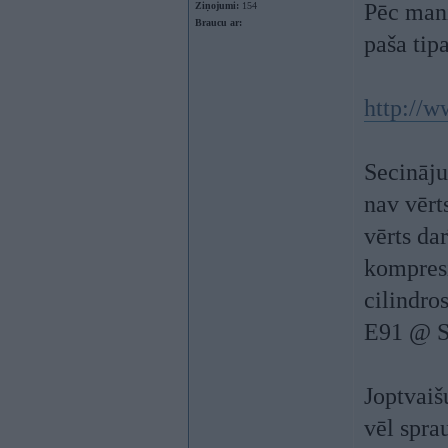
Pēc mani
Ziņojumi:
154
Braucu ar:
paša tip
http://
Secināju
nav vērts
vērts da
kompresi
cilindros
E91 @ 
Joptvaiš
vēl spra