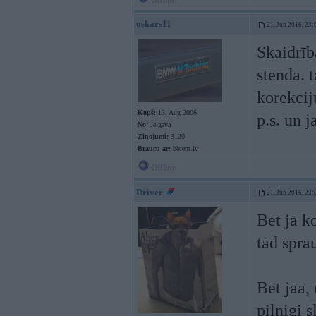
Offline
oskars11
21. Jun 2016, 23:
Skaidrīb
stenda. 
korekcij
Kopš:
13. Aug 2006
p.s. un 
No:
Jelgava
Ziņojumi:
3120
Braucu ar:
bbrent.lv
Offline
Driver
21. Jun 2016, 23:
Bet ja ko
tad spra
Bet jaa,
pilnigi 