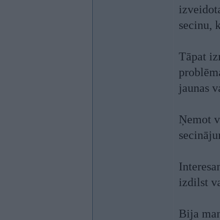
izveidot
secinu, k
Tāpat izr
problēma
jaunas va
Ņemot vē
secināju
Interesan
izdilst v
Bija man