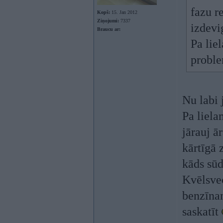
fazu r
Kopš:
15. Jan 2012
Ziņojumi:
7337
izdevi
Braucu ar:
Pa lie
proble
Nu labi 
Pa liela
jārauj ā
kārtīgā 
kāds sūd
Kvēlsvec
benzīnam
saskatīt