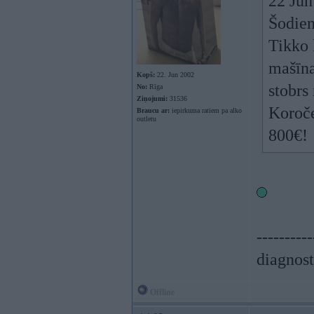
22 Jun
Šodien
Tikko 
mašīna 
Kopš:
22. Jun 2002
stobrs
No:
Rīga
Ziņojumi:
31536
Koroče
Braucu ar:
iepirkuma ratiem pa alko
outletu
800€!
----------
diagnost
Offline