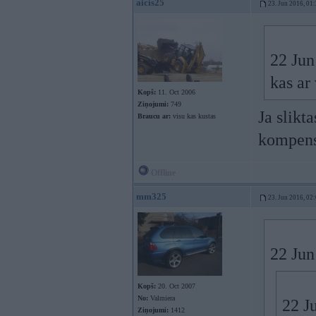
aicis25
23. Jun 2016, 01
22 Jun
kas a
Kopš:
11. Oct 2006
Ziņojumi:
749
Ja slikt
Braucu ar:
visu kas kustas
kompensā
Offline
mm325
23. Jun 2016, 02
22 Jun
Kopš:
20. Oct 2007
No:
Valmiera
22 J
Ziņojumi:
1412