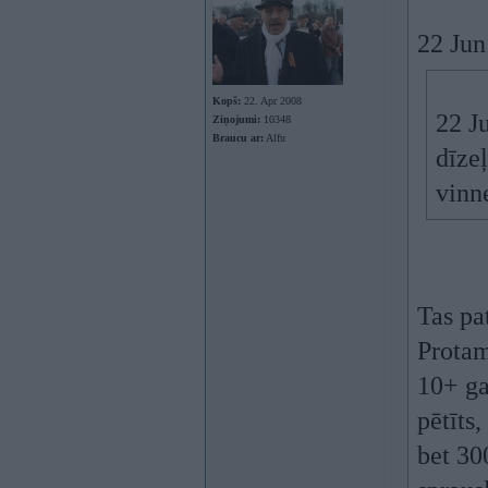
22 Jun
Kopš:
22. Apr 2008
22 J
Ziņojumi:
10348
Braucu ar:
Alfu
dīze
vinne
Tas pat
Protam
10+ ga
pētīts
bet 300