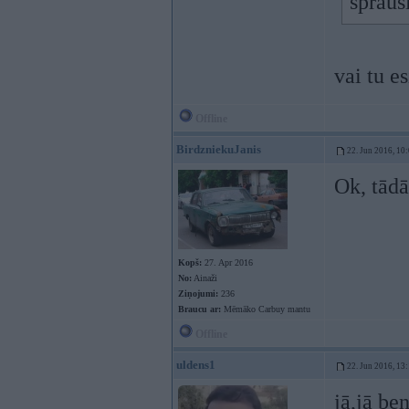
spraus
vai tu e
Offline
BirdzniekuJanis
22. Jun 2016, 10
Ok, tādā
Kopš:
27. Apr 2016
No:
Ainaži
Ziņojumi:
236
Braucu ar:
Mēmāko Carbuy mantu
Offline
uldens1
22. Jun 2016, 13
jā,jā be