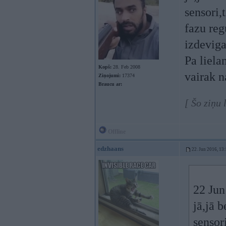
sensori,
fazu reg
izdeviga
Pa liela
Kopš:
28. Feb 2008
vairak n
Ziņojumi:
17374
Braucu ar:
[ Šo ziņu
Offline
edzhaans
22. Jun 2016, 13
22 Jun
jā,jā 
sensor