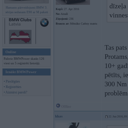
dīzeļ
Hamann pārveidojumi BMW 3.
Kopš:
27. Apr 2016
sērijas sedanam E90 ar M paketi
vinnes
No:
Ainaži
Ziņojumi:
236
Braucu ar:
Mēmāko Carbuy mantu
Tas pats
Online
Protams
Pašreiz BMWPower skatās 126
viesi un 5 reģistrēti lietotāji.
10+ gadī
Ienākt BMWPower
pētīts, 
• Pieslēgties
300 Nm +
• Reģistrēties
problēm
• Aizmirsi paroli?
Offline
kkas
22. Jun 2016, 09