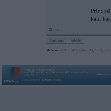
Principā
kaut kas
Offline
Jauna tēma
Atbildēt
Moderatori:
968-jk
,
AV
,
AiwaShuraLLP
,
GirtzB
,
Lafter
Vortāls BMWPower.lv darbojas
kopš 2002. gada 14. maija. Tas nav auto klubs un nav saistīts ar
Galvena
|
Fo
BMW AG.
Par BMWPower
|
Kontakti
|
Reklāma