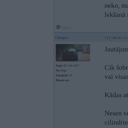
neko, m
lekšanā 
Offline
Chesper
17. Mar 2017, 15
Jautājum
Cik šobr
Kopš:
05. Feb 2017
No:
Rīga
vai visa
Ziņojumi:
29
Braucu ar:
Kādas at
Nesen ve
cilindri