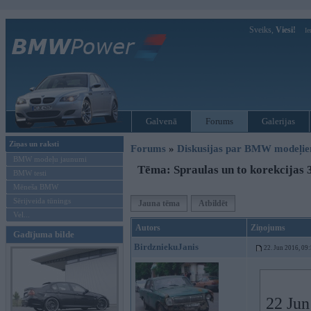
Sveiks,
Viesi!
Ie
Galvenā
Forums
Galerijas
Ziņas un raksti
Forums
»
Diskusijas par BMW modeļi
BMW modeļu jaunumi
Tēma: Spraulas un to korekcijas 
BMW testi
Mēneša BMW
Sērijveida tūnings
Jauna tēma
Atbildēt
Vel...
Autors
Ziņojums
Gadījuma bilde
BirdzniekuJanis
22. Jun 2016, 09
22 Jun