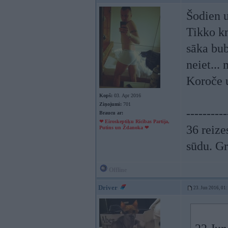
Šodien u
Tikko kn
sāka bubi
neiet...
Koroče u
Kopš:
03. Apr 2016
Ziņojumi:
701
----------
Braucu ar:
❤ Eiroskeptiķu Rīcības Partija,
36 reize
Putins un Ždanoka ❤
sūdu. Gr
Offline
Driver
23. Jun 2016, 01