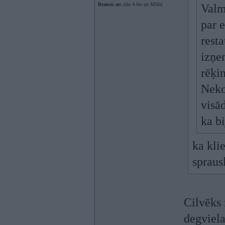
Braucu ar:
zilu 4.6is un M50d
Valm
par 
resta
izņe
rēķi
Neko
visā
ka bi
ka kli
spraus
Cilvēks 
degviela