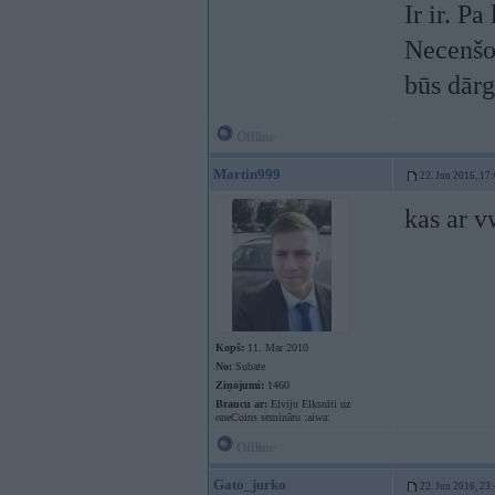
Ir ir. P
Necenšos
būs dārg
Offline
Martin999
22. Jun 2016, 17
kas ar 
Kopš:
11. Mar 2010
No:
Subate
Ziņojumi:
1460
Braucu ar:
Elviju Elksnīti uz
oneCoins semināru :aiwa:
Offline
Gato_jurko
22. Jun 2016, 23