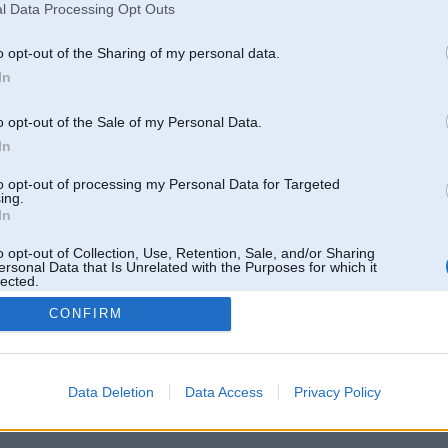
l Data Processing Opt Outs
o opt-out of the Sharing of my personal data.
In
o opt-out of the Sale of my Personal Data.
In
to opt-out of processing my Personal Data for Targeted
ing.
In
o opt-out of Collection, Use, Retention, Sale, and/or Sharing
ersonal Data that Is Unrelated with the Purposes for which it
lected.
Out
CONFIRM
 un nav saistīts ar
Galvena
|
Forums
|
Galerijas
|
Reģistrācija
|
Lietotaāji
|
Meklētājs
|
Reklā
Data Deletion
Data Access
Privacy Policy