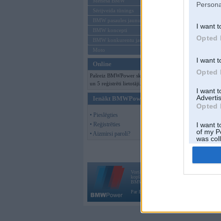
Mēneša BMW
Persona
Sērijveida tūnings
BMW pasaules jaunumi
I want t
BMW koncepti
Opted 
BMW konkurentu jaunumi
Moto
I want t
Online
Opted 
Pašreiz BMWPower skatās 82 viesi
un 5 reģistrēti lietotāji.
I want 
Advertis
Ienākt BMWPower
Opted 
• Pieslēgties
• Reģistrēties
I want t
of my P
• Aizmirsi paroli?
was col
Opted 
Vortāls BMWPower.lv darbojas
kopš 2002. gada 14. maija. Tas nav auto klubs
BMW AG.
Par BMWPower
|
Kontakti
|
Reklāma