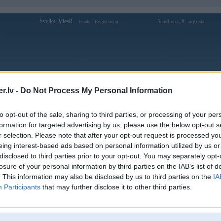
Sveiks,
Viesi!
|
Sestdiena, 8. augusts
Ienākt
Reģistrācija
Forums
Galerijas
Reģistrācija
Lietotāji
Meklētājs
.lv -
Do Not Process My Personal Information
Lietotāja Gato_jurko profils
to opt-out of the sale, sharing to third parties, or processing of your per
formation for targeted advertising by us, please use the below opt-out s
Pēdējo reizi manīts: 27. Jan 2017, 12:13
r selection. Please note that after your opt-out request is processed y
eing interest-based ads based on personal information utilized by us or
Lietotājvārds:
Gato_jurko
disclosed to third parties prior to your opt-out. You may separately opt-
Ziņojumi forumā:
701
losure of your personal information by third parties on the IAB’s list of
Pēdējie ziņojumi forumā
[
]
. This information may also be disclosed by us to third parties on the
IA
Participants
that may further disclose it to other third parties.