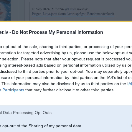
18 Sep 2024, 21:55:54
@Lafter
rakstīja:
Pisgec. Litija-jonu akumulatori spràgst. Randomā vienkārši
Nu es nēsmu nekāds follijgalva. To jūs ziniet. Taču ja man kāds mēģinās 
Libānā utt. Katrā desmitajā telefonā, pultī, nezinu vēl kamī źīds ir bijis i
.lv -
Do Not Process My Personal Information
Nu es nezinu…
Vai arī tā ir labākā, izplānotā specdienestu operàcija visā sūda cilvèces v
to opt-out of the sale, sharing to third parties, or processing of your per
Tātad man ir jautājums, samērā loģisks.
formation for targeted advertising by us, please use the below opt-out s
Kas pie velna notiek ar tiem akumulatoriem???
0 330i
r selection. Please note that after your opt-out request is processed y
eing interest-based ads based on personal information utilized by us or
Akumulatori nesprāgst,viņi var aizdegties,bet ne sprāgt
disclosed to third parties prior to your opt-out. You may separately opt-
losure of your personal information by third parties on the IAB’s list of
. This information may also be disclosed by us to third parties on the
IA
Sprāgst ne tikai telefoni. Pērn aprīlī Vecmīlgrāvī uz daudzdzīvokļu nama bal
Participants
that may further disclose it to other third parties.
skrejritenis, kurš bija pieslēgts lādēšanas režīmā. Kaimiņi notikušo salīdzina
dzīvokļos nodrebējuši logi, bet pašā epicentrā pa gaisu aizlidoja lodžijas rām
iejaucies rūpnīcas iestatījumos, lai palielinātu braucamrīka ātrumu un jaudu.
l Data Processing Opt Outs
o opt-out of the Sharing of my personal data.