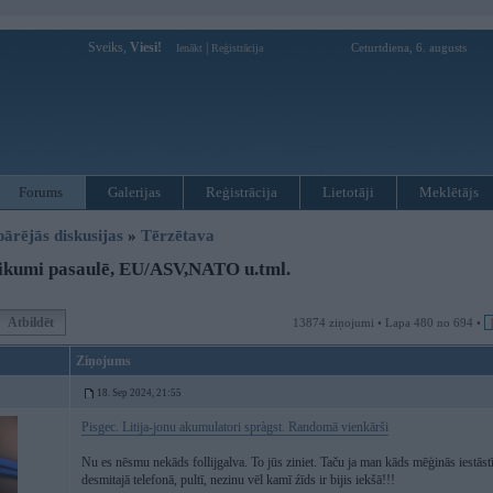
Sveiks,
Viesi!
|
Ceturtdiena, 6. augusts
Ienākt
Reģistrācija
Forums
Galerijas
Reģistrācija
Lietotāji
Meklētājs
pārējās diskusijas
»
Tērzētava
ikumi pasaulē, EU/ASV,NATO u.tml.
Atbildēt
13874 ziņojumi • Lapa 480 no 694 •
Ziņojums
18. Sep 2024, 21:55
Pisgec. Litija-jonu akumulatori spràgst. Randomā vienkārši
Nu es nēsmu nekāds follijgalva. To jūs ziniet. Taču ja man kāds mēģinās iestāstī
desmitajā telefonā, pultī, nezinu vēl kamī źīds ir bijis iekšā!!!