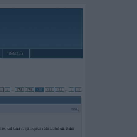
Reklāma
|«
«
...
478
479
480
481
482
...
»
»|
#9581
t to, kad katrā otrajā mopēdà sūda Libānā utt. Katrā