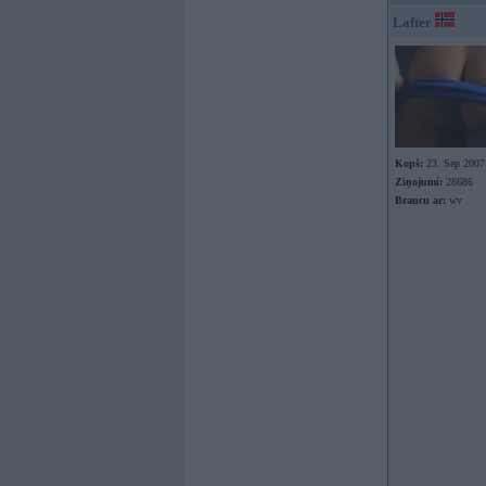
Lafter
Kopš:
23. Sep 2007
Ziņojumi:
28686
Braucu ar:
wv