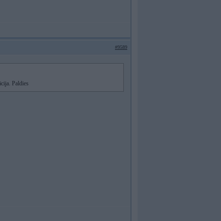
#9589
cija. Paldies