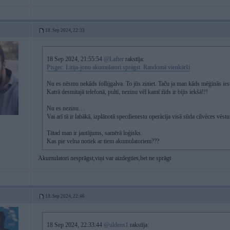
18. Sep 2024, 22:33
18 Sep 2024, 21:55:54
@Lafter
rakstīja:
Pisgec. Litija-jonu akumulatori spràgst. Randomā vienkārši
Nu es nēsmu nekāds follijgalva. To jūs ziniet. Taču ja man kāds mēģinās iest
Katrā desmitajā telefonā, pultī, nezinu vēl kamī źīds ir bijis iekšā!!!
Nu es nezinu…
Vai arī tā ir labākā, izplānotā specdienestu operàcija visā sūda cilvèces vēstu
Tātad man ir jautājums, samērā loģisks.
Kas pie velna notiek ar tiem akumulatoriem???
Akumulatori nesprāgst,viņi var aizdegties,bet ne sprāgt
18. Sep 2024, 22:46
18 Sep 2024, 22:33:44
@uldens1
rakstīja: