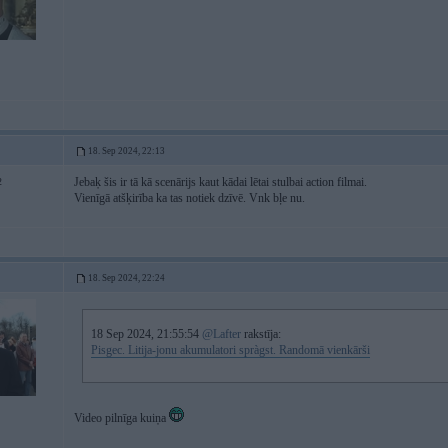
18. Sep 2024, 22:13
Jebaķ šis ir tā kā scenārijs kaut kādai lētai stulbai action filmai.
2
Vienīgā atšķirība ka tas notiek dzīvē. Vnk bļe nu.
18. Sep 2024, 22:24
18 Sep 2024, 21:55:54
@Lafter
rakstīja:
Pisgec. Litija-jonu akumulatori spràgst. Randomā vienkārši
Video pilnīga kuiņa