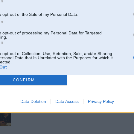
In
18. Sep 2024, 23:10
o opt-out of the Sale of my Personal Data.
gribētu redzēt kā sprāgst kaut kāda 500mah baterija
šie pensionāru stāsti ne
In
to opt-out of processing my Personal Data for Targeted
ing.
In
o opt-out of Collection, Use, Retention, Sale, and/or Sharing
ersonal Data that Is Unrelated with the Purposes for which it
lected.
Out
CONFIRM
18. Sep 2024, 23:39
Jaizmet iphone laukā pa logu, un jāslēdz powers laukā. Pārāk daudz informācija
Data Deletion
Data Access
Privacy Policy