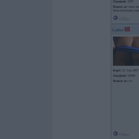
Ziņojumi:
2587
Braucu ar:
tavas si
bērna krustmātes mā
Offline
Lafter
Kopš:
23. Sep 2007
Ziņojumi:
28686
Braucu ar:
wv
Offline