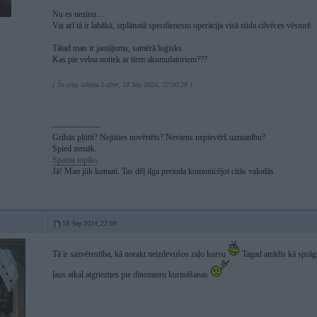
Nu es nezinu…
Vai arī tā ir labākā, izplānotā specdienestu operàcija visā sūda cilvèces vēsturē.
Tātad man ir jautājums, samērā loģisks.
Kas pie velna notiek ar tiem akumulatoriem???
[ Šo ziņu laboja Lafter, 18 Sep 2024, 22:00:28 ]
-----------------
Gribās pļūtīt? Nejūties novērtēts? Neviens nepievērš uzmanību?
Spied zemāk.
Spama topiks
Jā! Man jūk komati. Tas dēļ ilga perioda komunicējot citās valodās.
18. Sep 2024, 22:09
Tā ir sazvērestība, kā norakt neizdevušos zaļo kursu
Tagad atrādīs kā sprāgs
ļaus atkal atgriezties pie dinozauru kurināšanas