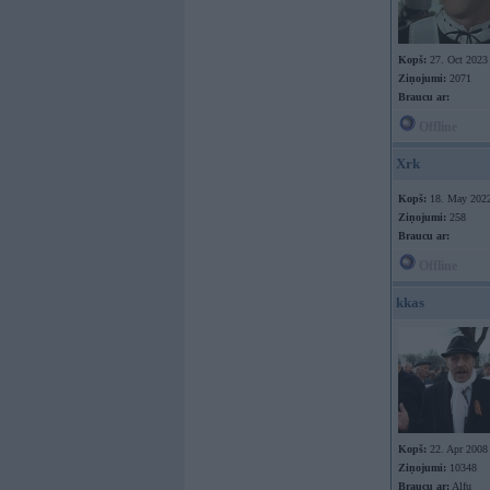
Kopš:
27. Oct 2023
Ziņojumi:
2071
Braucu ar:
Offline
Xrk
Kopš:
18. May 202
Ziņojumi:
258
Braucu ar:
Offline
kkas
Kopš:
22. Apr 2008
Ziņojumi:
10348
Braucu ar:
Alfu