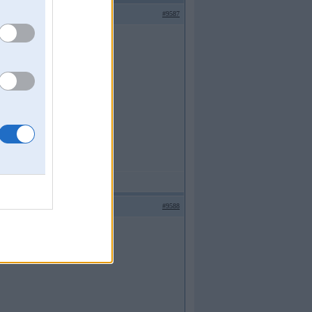
#9587
interesē
#9588
. Paldies