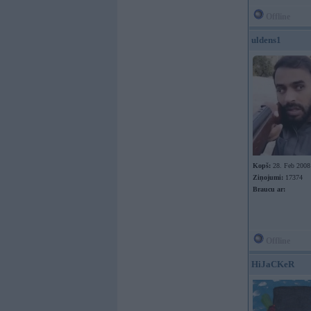
Offline
uldens1
Kopš:
28. Feb 2008
Ziņojumi:
17374
Braucu ar:
Offline
HiJaCKeR