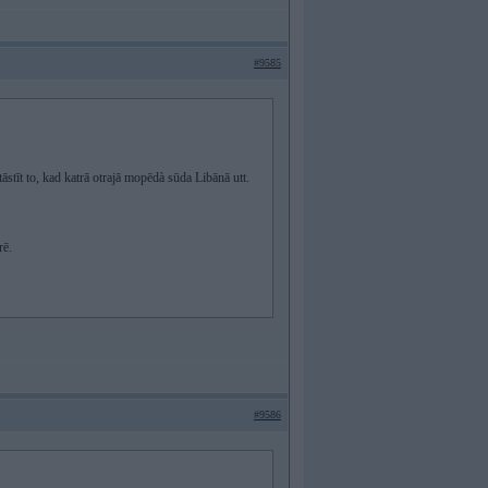
#9585
āstīt to, kad katrā otrajā mopēdà sūda Libānā utt.
rē.
#9586