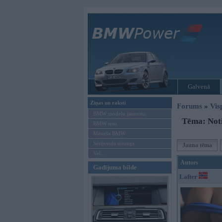
Galvenā
Ziņas un raksti
Forums
»
Vis
BMW modeļu jaunumi
Tēma: Not
BMW testi
Mēneša BMW
Sērijveida tūnings
Jauna tēma
Vel...
Autors
Gadījuma bilde
Lafter