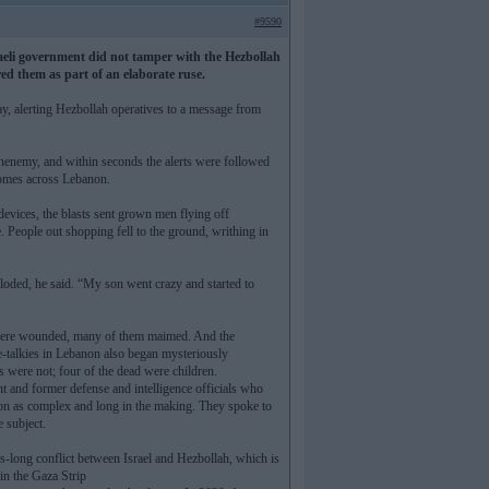
#9590
eli government did not tamper with the Hezbollah
red them as part of an elaborate ruse.
y, alerting Hezbollah operatives to a message from
rchenemy, and within seconds the alerts were followed
 homes across Lebanon.
evices, the blasts sent grown men flying off
 People out shopping fell to the ground, writhing in
ded, he said. “My son went crazy and started to
0 were wounded, many of them maimed. And the
talkies in Lebanon also began mysteriously
were not; four of the dead were children.
nt and former defense and intelligence officials who
ation as complex and long in the making. They spoke to
 subject.
es-long conflict between Israel and Hezbollah, which is
in the Gaza Strip