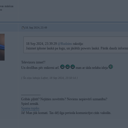
evas māsīcas
su
18. Sep 2024, 23:49
18 Sep 2024, 23:39:29
@Rudzins
rakstīja:
Jaizmet iphone laukā pa logu, un jāslēdz powers laukā. Pārāk daudz informā
Televizoru izmet!!
Un drošîbas pēc mikreni arî.
man ar tàda nelaba ideja
[ Šo ziņu laboja Lafter, 18 Sep 2024, 23:50:14 ]
-----------------
Gribās pļūtīt? Nejūties novērtēts? Neviens nepievērš uzmanību?
Spied zemāk.
Spama topiks
Jā! Man jūk komati. Tas dēļ ilga perioda komunicējot citās valodās.