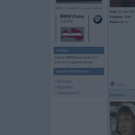
BMW 7. sērija F01 (preses bildes)
Kopš:
23. Sep 2007
Ziņojumi:
28686
Braucu ar:
wv
Online
Pašreiz BMWPower skatās 117
viesi un 4 reģistrēti lietotāji.
Ienākt BMWPower
• Pieslēgties
Offline
• Reģistrēties
• Aizmirsi paroli?
Arsm3ns