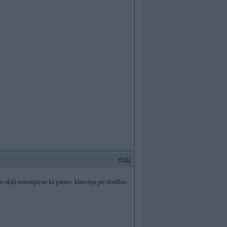
#9582
t aķīši nonstopā un kā parasti, klauvējot pie drošības,