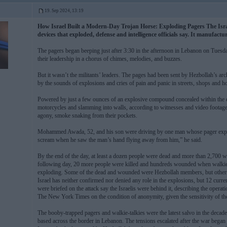
19. Sep 2024, 13:19
How Israel Built a Modern-Day Trojan Horse: Exploding Pagers The Isra
devices that exploded, defense and intelligence officials say. It manufactu
The pagers began beeping just after 3:30 in the afternoon in Lebanon on Tuesda
their leadership in a chorus of chimes, melodies, and buzzes.
But it wasn’t the militants’ leaders. The pages had been sent by Hezbollah’s a
by the sounds of explosions and cries of pain and panic in streets, shops and
Powered by just a few ounces of an explosive compound concealed within the d
motorcycles and slamming into walls, according to witnesses and video footage.
agony, smoke snaking from their pockets.
Mohammed Awada, 52, and his son were driving by one man whose pager explo
scream when he saw the man’s hand flying away from him,” he said.
By the end of the day, at least a dozen people were dead and more than 2,70
following day, 20 more people were killed and hundreds wounded when walkie-
exploding. Some of the dead and wounded were Hezbollah members, but others 
Israel has neither confirmed nor denied any role in the explosions, but 12 curre
were briefed on the attack say the Israelis were behind it, describing the oper
The New York Times on the condition of anonymity, given the sensitivity of the
The booby-trapped pagers and walkie-talkies were the latest salvo in the decad
based across the border in Lebanon. The tensions escalated after the war began 