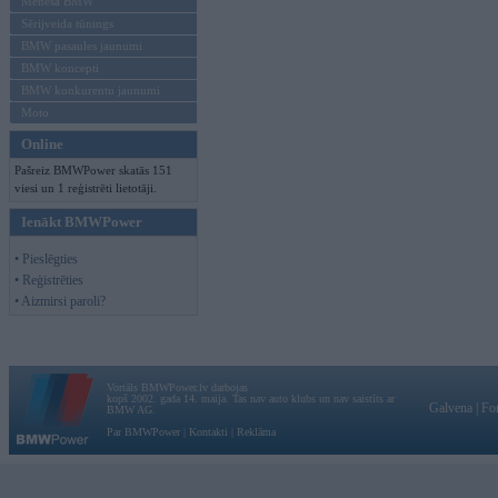
Mēneša BMW
Sērijveida tūnings
BMW pasaules jaunumi
BMW koncepti
BMW konkurentu jaunumi
Moto
Online
Pašreiz BMWPower skatās 151
viesi un 1 reģistrēti lietotāji.
Ienākt BMWPower
• Pieslēgties
• Reģistrēties
• Aizmirsi paroli?
Vortāls BMWPower.lv darbojas
kopš 2002. gada 14. maija. Tas nav auto klubs un nav saistīts ar
Galvena
|
Fo
BMW AG.
Par BMWPower
|
Kontakti
|
Reklāma