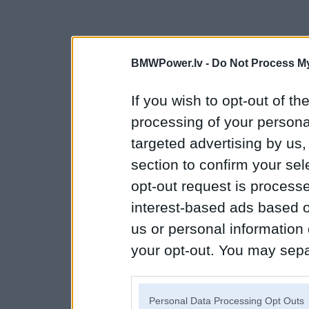
BMWPower.lv -
Do Not Process My
If you wish to opt-out of the
processing of your personal
targeted advertising by us
section to confirm your sel
opt-out request is proces
interest-based ads based o
us or personal information d
your opt-out. You may separ
disclosure of your personal
IAB’s list of downstream pa
Personal Data Processing Opt Outs