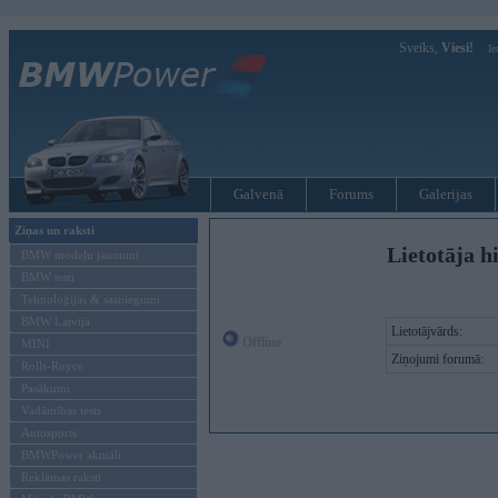
Sveiks,
Viesi!
Ie
Galvenā
Forums
Galerijas
Ziņas un raksti
Lietotāja h
BMW modeļu jaunumi
BMW testi
Tehnoloģijas & sasniegumi
BMW Latvijā
Lietotājvārds:
Offline
MINI
Ziņojumi forumā:
Rolls-Royce
Pasākumi
Vadāmības tests
Autosports
BMWPower aktuāli
Reklāmas raksti