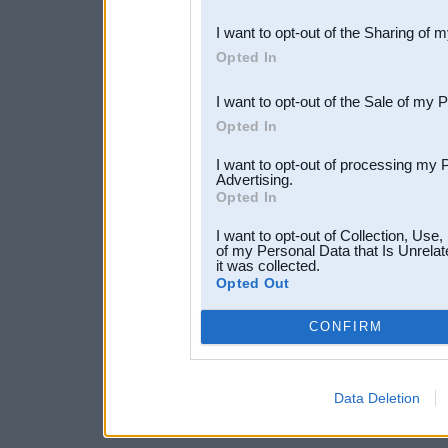
also be disclosed by us to 
I want to opt-out of the Sharing of 
Downstream Participants
th
Opted In
third parties.
I want to opt-out of the Sale of my 
Opted In
I want to opt-out of processing my 
Advertising.
Opted In
I want to opt-out of Collection, Use
of my Personal Data that Is Unrelat
it was collected.
Opted Out
CONFIRM
Data Deletion