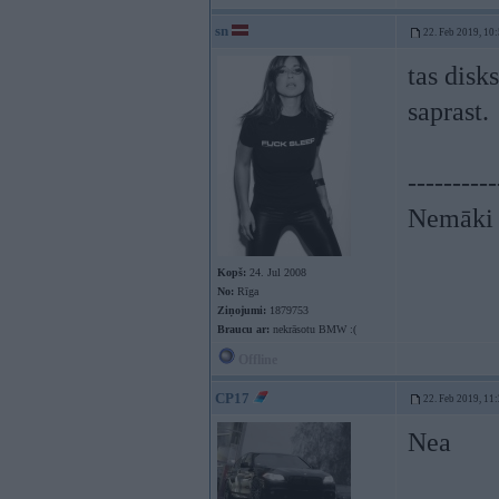
sn
22. Feb 2019, 10
tas disk
saprast.
----------
Nemāki b
Kopš:
24. Jul 2008
No:
Rīga
Ziņojumi:
1879753
Braucu ar:
nekrāsotu BMW :(
Offline
CP17
22. Feb 2019, 11
Nea