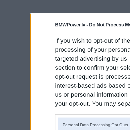
BMWPower.lv -
Do Not Process My
If you wish to opt-out of the
processing of your personal
targeted advertising by us
section to confirm your sel
opt-out request is proces
interest-based ads based o
us or personal information d
your opt-out. You may separ
disclosure of your personal
IAB’s list of downstream pa
Personal Data Processing Opt Outs