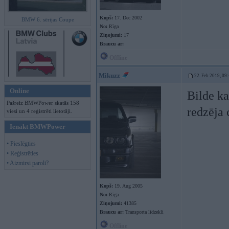
Kopš:
17. Dec 2002
BMW 6. sērijas Coupe
No:
Rīga
Ziņojumi:
17
Braucu ar:
Offline
Mikuzz
22. Feb 2019, 09
Online
Bilde ka
Pašreiz BMWPower skatās 158
redzēja 
viesi un 4 reģistrēti lietotāji.
Ienākt BMWPower
• Pieslēgties
• Reģistrēties
• Aizmirsi paroli?
Kopš:
19. Aug 2005
No:
Rīga
Ziņojumi:
41385
Braucu ar:
Transporta līdzekli
Offline