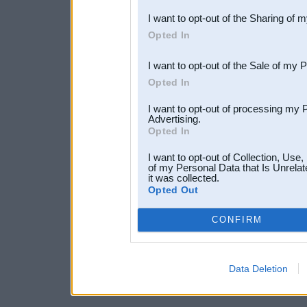
also be disclosed by us to 
I want to opt-out of the Sharing of 
Downstream Participants
th
Opted In
third parties.
I want to opt-out of the Sale of my 
Opted In
I want to opt-out of processing my 
Advertising.
Opted In
I want to opt-out of Collection, Use
of my Personal Data that Is Unrelat
it was collected.
Opted Out
CONFIRM
Data Deletion