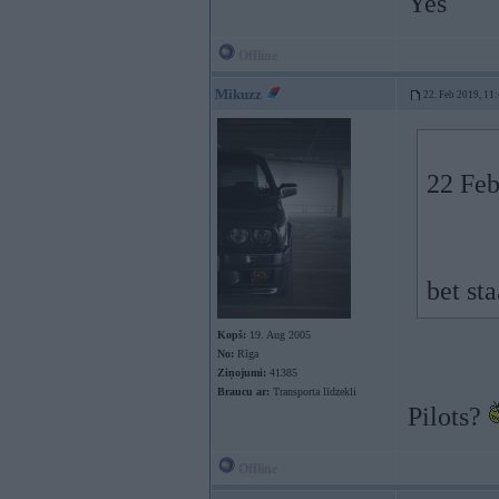
Yes
Offline
Mikuzz
22. Feb 2019, 11
22 Feb
bet st
Kopš:
19. Aug 2005
No:
Rīga
Ziņojumi:
41385
Braucu ar:
Transporta līdzekli
Pilots?
Offline