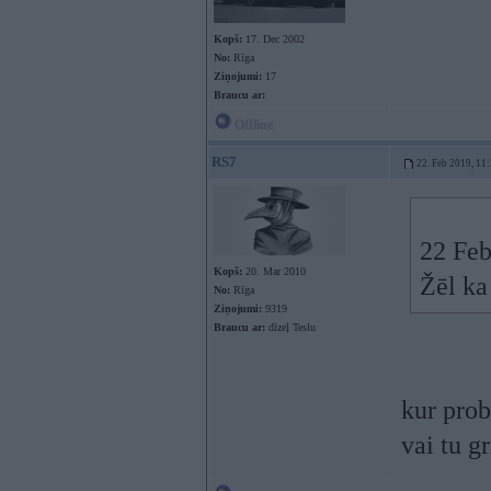
Kopš:
17. Dec 2002
No:
Rīga
Ziņojumi:
17
Braucu ar:
Offline
RS7
22. Feb 2019, 11
22 Feb
Kopš:
20. Mar 2010
Žēl ka
No:
Rīga
Ziņojumi:
9319
Braucu ar:
dīzeļ Teslu
kur prob
vai tu g