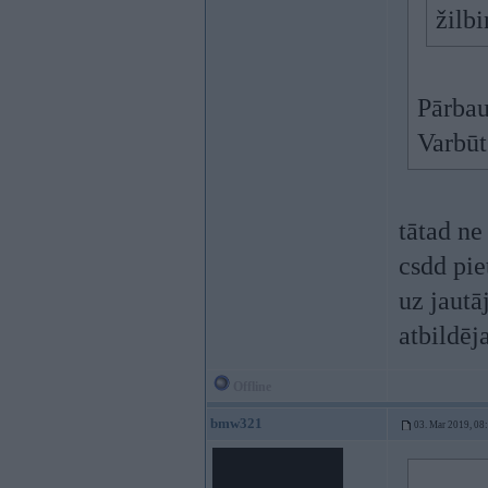
žilb
Pārbau
Varbūt
tātad ne
csdd pie
uz jautā
atbildēja
Offline
bmw321
03. Mar 2019, 08