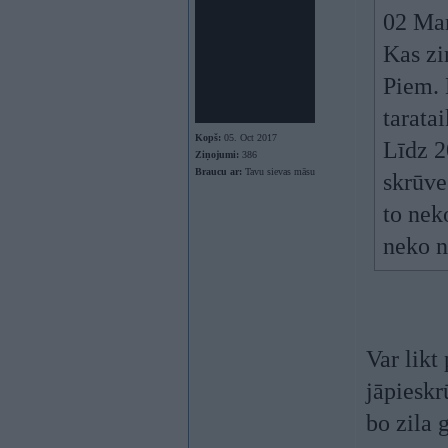
02 Ma
Kas zi
Piem. 
tarata
Kopš:
05. Oct 2017
Līdz 2
Ziņojumi:
386
Braucu ar:
Tavu sievas māsu
skrūves
to nek
neko n
Var likt
jāpieskr
bo zila 