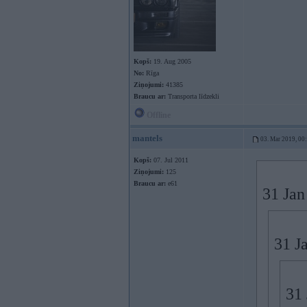
Kopš:
19. Aug 2005
No:
Rīga
Ziņojumi:
41385
Braucu ar:
Transporta līdzekli
Offline
mantels
03. Mar 2019, 00
Kopš:
07. Jul 2011
Ziņojumi:
125
Braucu ar:
e61
31 Jan
31 J
31