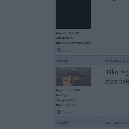
Kopš:
05. Oct 2017
Ziņojumi:
386
Braucu ar:
Tavu sievas māsu
Offline
maicins
18. Mar 2019, 13
Tiko izg
man neka
Kopš:
19. Apr 2016
No:
Rīga
Ziņojumi:
123
Braucu ar:
e39
Offline
bmw321
19. Mar 2019, 07