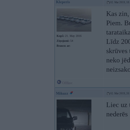
Kleperis
02. Mar 2019, 18
Kas zin,
Piem. Bu
tarataik
Kopš:
21. May 2016
Līdz 200
Ziņojumi:
54
Braucu ar:
skrūves 
neko jēd
neizsak
Offline
Mikuzz
02. Mar 2019, 20
Liec uz 
nederēs