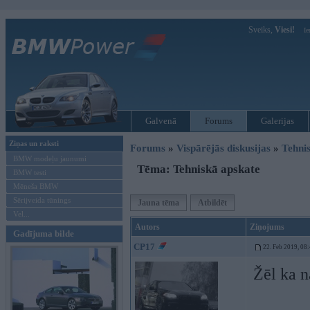
Sveiks,
Viesi!
Ie
Galvenā
Forums
Galerijas
Ziņas un raksti
Forums
»
Vispārējās diskusijas
»
Tehnis
BMW modeļu jaunumi
Tēma: Tehniskā apskate
BMW testi
Mēneša BMW
Sērijveida tūnings
Jauna tēma
Atbildēt
Vel...
Autors
Ziņojums
Gadījuma bilde
CP17
22. Feb 2019, 08
Žēl ka n