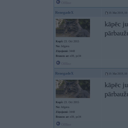
Offline
RenegadeX
19. Mar 2019, 10
kāpēc ju
pārbauž
Kopš:
23. Oct 2015
No:
Jelgava
Ziņojumi:
3448
Braucu ar:
e39, pc34
Offline
RenegadeX
19. Mar 2019, 10
kāpēc ju
pārbauž
Kopš:
23. Oct 2015
No:
Jelgava
Ziņojumi:
3448
Braucu ar:
e39, pc34
Offline