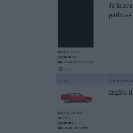
Ja krava
pārbūve
Kopš:
05. Oct 2017
Ziņojumi:
386
Braucu ar:
Tavu sievas māsu
Offline
kvatra
19. Mar 2019, 09
Izgāju t
Kopš:
16. Jan 2003
No:
Cēsis
Ziņojumi:
1187
Braucu ar:
Audi Quattro