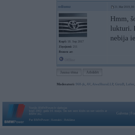
odiumz
21. Mar 2019, 00
Hmm, šo
lukturi.
nebija i
Kopš:
18. Sep 2017
Ziņojumi:
211
Braucu ar:
Offline
Jauna tēma
Atbildēt
Moderatori:
968-jk
,
AV
,
AiwaShuraLLP
,
GirtzB
,
Lafter
Vortāls BMWPower.lv darbojas
kopš 2002. gada 14. maija. Tas nav auto klubs un nav saistīts ar
Galvena
|
Fo
BMW AG.
Par BMWPower
|
Kontakti
|
Reklāma