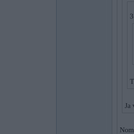
3
T
Ja 
Noma