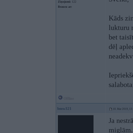
Ziņojumi:
122
Braucu ar:
Kāds zin
lukturu 
bet tais
dēļ aple
neadekvā
Iepriekš
salabota
Offline
bmw321
18. Mar 2019, 13
Ja nestr
miglām.