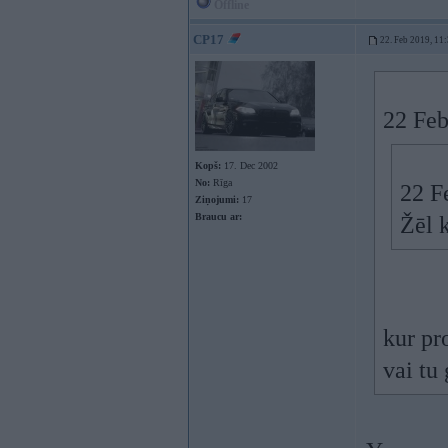
Offline
CP17
22. Feb 2019, 11
22 Feb
Kopš:
17. Dec 2002
No:
Rīga
22 F
Ziņojumi:
17
Braucu ar:
Žēl k
kur pr
vai tu