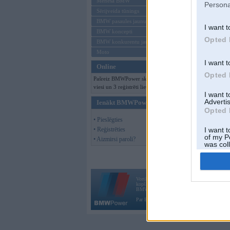
Mēneša BMW
Persona
Sērijveida tūnings
BMW pasaules jaunumi
I want t
BMW koncepti
Opted 
BMW konkurentu jaunumi
Moto
I want t
Online
Opted 
Pašreiz BMWPower skatās 133
viesi un 3 reģistrēti lietotāji.
I want 
Advertis
Ienākt BMWPower
Opted 
• Pieslēgties
• Reģistrēties
I want t
of my P
• Aizmirsi paroli?
was col
Opted 
Vortāls BMWPower.lv darbojas
kopš 2002. gada 14. maija. Tas nav auto klubs
BMW AG.
Par BMWPower
|
Kontakti
|
Reklāma