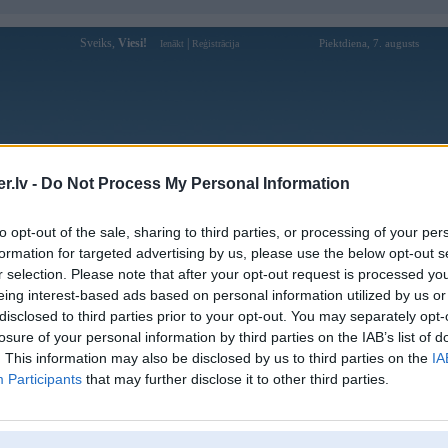
Sveiks,
Viesi!
|
Piektdiena, 7. augusts
Ienākt
Reģistrācija
Forums
Galerijas
Reģistrācija
Lietotāji
Meklētājs
.lv -
Do Not Process My Personal Information
Lietotāja maicins profils
to opt-out of the sale, sharing to third parties, or processing of your per
formation for targeted advertising by us, please use the below opt-out s
Pēdējo reizi manīts: 14. Feb 2022, 17:57
r selection. Please note that after your opt-out request is processed y
eing interest-based ads based on personal information utilized by us or
Lietotājvārds:
maicins
disclosed to third parties prior to your opt-out. You may separately opt-
Pilsēta:
Rīga
losure of your personal information by third parties on the IAB’s list of
Braucu ar:
e39
. This information may also be disclosed by us to third parties on the
IA
Ziņojumi forumā:
123
Participants
that may further disclose it to other third parties.
Pēdējie ziņojumi forumā
[
]