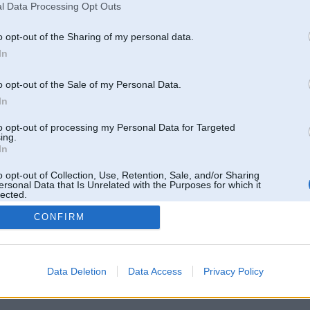
l Data Processing Opt Outs
o opt-out of the Sharing of my personal data.
In
o opt-out of the Sale of my Personal Data.
In
to opt-out of processing my Personal Data for Targeted
ing.
In
o opt-out of Collection, Use, Retention, Sale, and/or Sharing
ersonal Data that Is Unrelated with the Purposes for which it
lected.
Out
CONFIRM
 un nav saistīts ar
Galvena
|
Forums
|
Galerijas
|
Reģistrācija
|
Lietotaāji
|
Meklētājs
|
Reklā
Data Deletion
Data Access
Privacy Policy