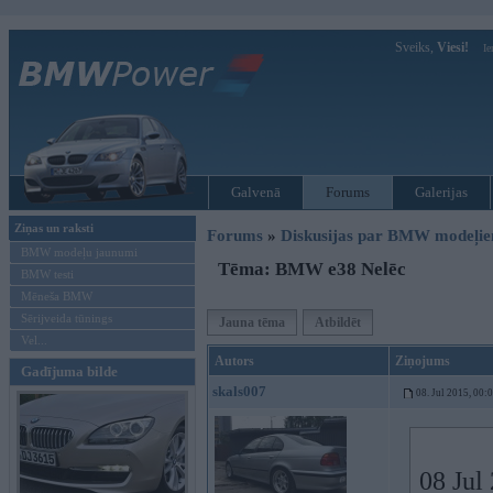
Sveiks,
Viesi!
Ie
Galvenā
Forums
Galerijas
Ziņas un raksti
Forums
»
Diskusijas par BMW modeļi
BMW modeļu jaunumi
Tēma: BMW e38 Nelēc
BMW testi
Mēneša BMW
Sērijveida tūnings
Jauna tēma
Atbildēt
Vel...
Autors
Ziņojums
Gadījuma bilde
skals007
08. Jul 2015, 00:
08 Jul