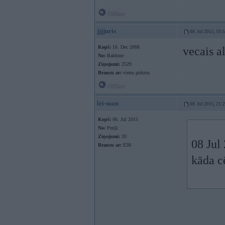
Offline
jjjjuris
08. Jul 2015, 10:
Kopš:
16. Dec 2008
vecais a
No:
Baldone
Ziņojumi:
2529
Braucu ar:
vienu pirkstu
Offline
lei-man
08. Jul 2015, 21:
Kopš:
06. Jul 2015
No:
Preiļi
Ziņojumi:
20
08 Jul 
Braucu ar:
E38
kāda c