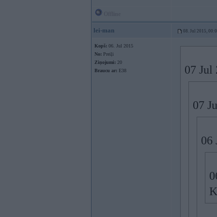
Offline
lei-man
08. Jul 2015, 00:
Kopš:
06. Jul 2015
No:
Preiļi
Ziņojumi:
20
07 Jul
Braucu ar:
E38
07 Ju
06 
0
K