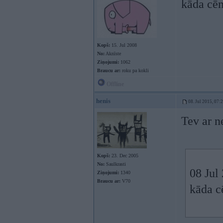
kāda cēn
Kopš:
15. Jul 2008
No:
Aknīste
Ziņojumi:
1062
Braucu ar:
roku pa kokli
Offline
henis
08. Jul 2015, 07:
Tev ar n
Kopš:
23. Dec 2005
No:
Saulkrasti
08 Jul 
Ziņojumi:
1340
Braucu ar:
V70
kāda c