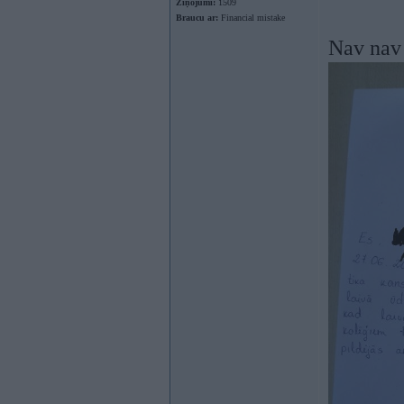
Ziņojumi:
1509
Braucu ar:
Financial mistake
Nav nav