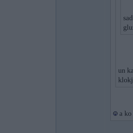
sad
glu
un ka
klokj
a ko 