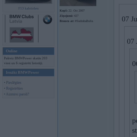
F13 kabriolets
Kopš:
22. Oct 2007
Ziņojumi:
427
07 Ju
Braucu ar:
#SudrabaBulta
07 
Online
Pašreiz BMWPower skatās 203
0
viesi un 6 reģistrēti lietotāji.
Ienākt BMWPower
• Pieslēgties
• Reģistrēties
• Aizmirsi paroli?
p
s