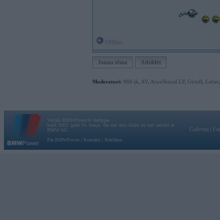
Offline
Jauna tēma
Atbildēt
Moderatori:
968-jk
,
AV
,
AiwaShuraLLP
,
GirtzB
,
Lafter
Vortāls BMWPower.lv darbojas
kopš 2002. gada 14. maija. Tas nav auto klubs un nav saistīts ar
Galvena
|
Fo
BMW AG.
Par BMWPower
|
Kontakti
|
Reklāma