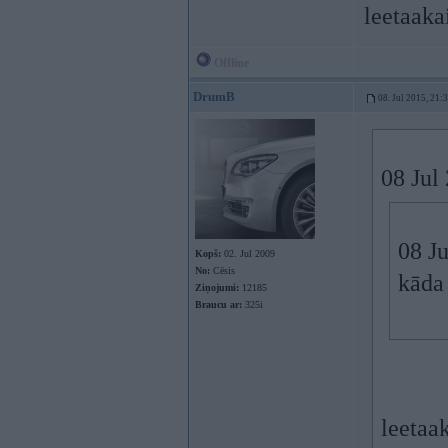
leetaaka
Offline
DrumB
08. Jul 2015, 21:
08 Jul
08 Ju
Kopš:
02. Jul 2009
No:
Cēsis
kāda
Ziņojumi:
12185
Braucu ar:
325i
leetaak