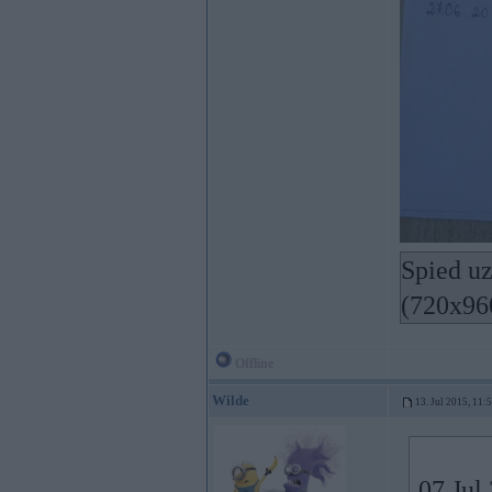
Spied uz
(720x96
Offline
Wilde
13. Jul 2015, 11:
07 Jul