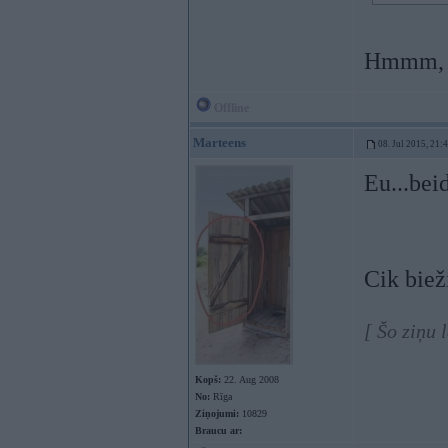
Hmmm, ta
Offline
Marteens
08. Jul 2015, 21:
Eu...bei
Cik biež
[ Šo ziņu 
Kopš:
22. Aug 2008
No:
Rīga
Ziņojumi:
10829
Braucu ar: