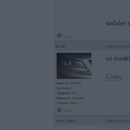
sadales 
Offline
krods
08. Jul 2015, 00:
uz trau
Links
Kopš:
02. Nov 2012
No:
Jēkabpils
Ziņojumi:
1134
Braucu ar:
Sulas paku
Attention whore
Offline
zutis_slidens
08. Jul 2015, 06: