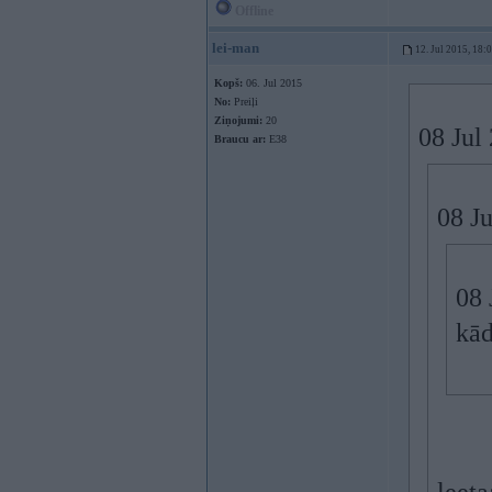
Offline
lei-man
12. Jul 2015, 18:
Kopš:
06. Jul 2015
No:
Preiļi
Ziņojumi:
20
08 Jul
Braucu ar:
E38
08 Ju
08 
kād