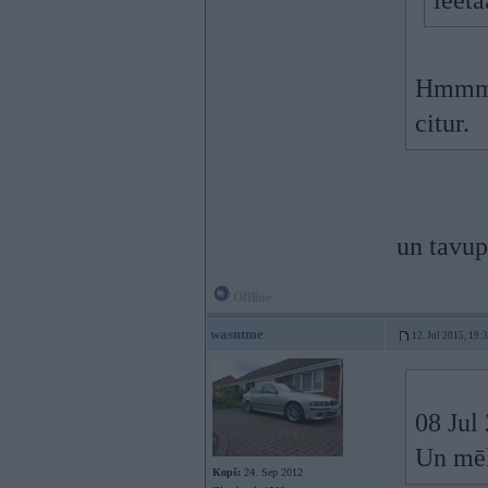
leeta
Hmmm, 
citur.
un tavup
Offline
wasntme
12. Jul 2015, 19:
08 Jul 
Un mēļo
Kopš:
24. Sep 2012