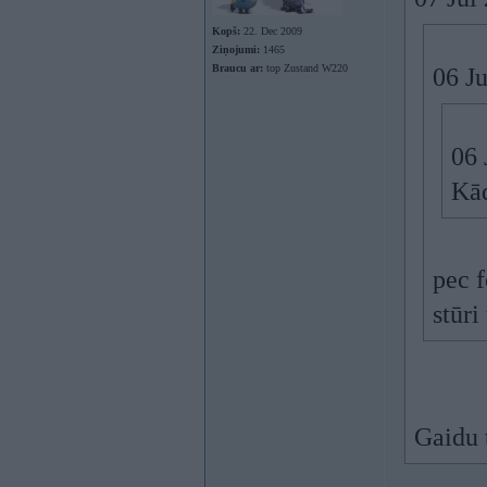
Kopš:
22. Dec 2009
Ziņojumi:
1465
Braucu ar:
top Zustand W220
06 Ju
06 
Kād
pec f
stūri
Gaidu t