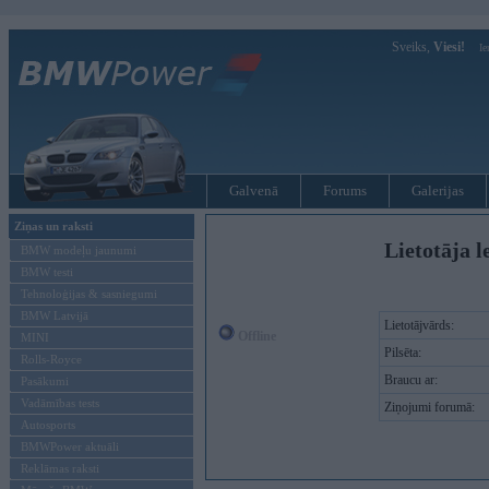
Sveiks,
Viesi!
Ie
Galvenā
Forums
Galerijas
Ziņas un raksti
Lietotāja l
BMW modeļu jaunumi
BMW testi
Tehnoloģijas & sasniegumi
BMW Latvijā
Lietotājvārds:
Offline
MINI
Pilsēta:
Rolls-Royce
Braucu ar:
Pasākumi
Vadāmības tests
Ziņojumi forumā:
Autosports
BMWPower aktuāli
Reklāmas raksti