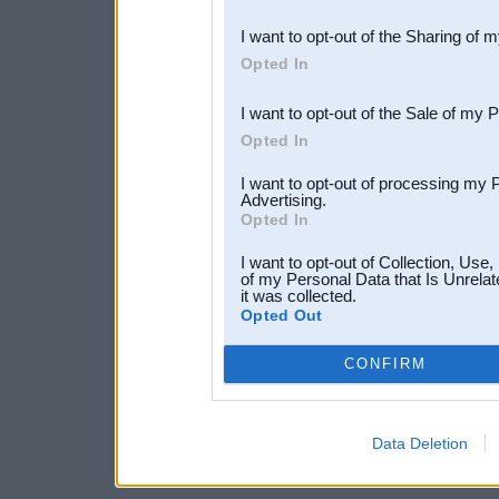
also be disclosed by us to 
I want to opt-out of the Sharing of 
Downstream Participants
th
Opted In
third parties.
I want to opt-out of the Sale of my 
Opted In
I want to opt-out of processing my 
Advertising.
Opted In
I want to opt-out of Collection, Use
of my Personal Data that Is Unrelat
it was collected.
Opted Out
CONFIRM
Data Deletion