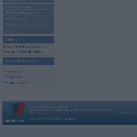
Mēneša BMW
Sērijveida tūnings
BMW pasaules jaunumi
BMW koncepti
BMW konkurentu jaunumi
Moto
Online
Pašreiz BMWPower skatās 251
viesi un 4 reģistrēti lietotāji.
Ienākt BMWPower
• Pieslēgties
• Reģistrēties
• Aizmirsi paroli?
Vortāls BMWPower.lv darbojas
kopš 2002. gada 14. maija. Tas nav auto klubs un nav saistīts ar
Galvena
|
Fo
BMW AG.
Par BMWPower
|
Kontakti
|
Reklāma