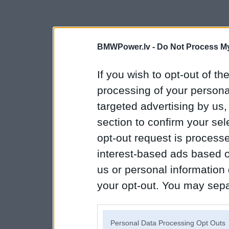
BMWPower.lv -
Do Not Process My
If you wish to opt-out of the
processing of your personal
targeted advertising by us
section to confirm your sel
opt-out request is proces
interest-based ads based o
us or personal information d
your opt-out. You may separ
disclosure of your personal
IAB’s list of downstream pa
Personal Data Processing Opt Outs