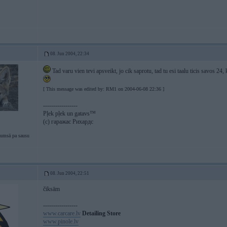
08. Jun 2004, 22:34
Tad varu vien tevi apsveikt, jo cik saprotu, tad tu esi taalu ticis savos 24,
[ This message was edited by: RM1 on 2004-06-08 22:36 ]
-----------------
Pļek pļek un gatavs™
(c) гаражас Рихардс
tumsā pa sausu
08. Jun 2004, 22:51
čiksām
-----------------
www.carcare.lv
Detailing Store
www.pinole.lv