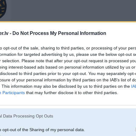
2
.lv -
Do Not Process My Personal Information
aM3
to opt-out of the sale, sharing to third parties, or processing of your per
formation for targeted advertising by us, please use the below opt-out s
r selection. Please note that after your opt-out request is processed y
08. Jun 2004, 22:58
eing interest-based ads based on personal information utilized by us or
disclosed to third parties prior to your opt-out. You may separately opt-
losure of your personal information by third parties on the IAB’s list of
-----------------
. This information may also be disclosed by us to third parties on the
IA
Pļek pļek un gatavs™
Participants
that may further disclose it to other third parties.
(c) гаражас Рихардс
tumsā pa sausu
l Data Processing Opt Outs
o opt-out of the Sharing of my personal data.
08. Jun 2004, 23:00