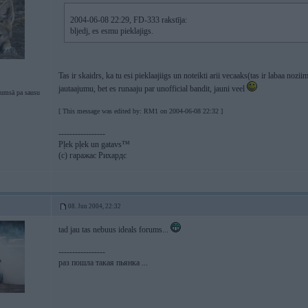
2004-06-08 22:29, FD-333 rakstīja:
bljedj, es esmu pieklajigs.
Tas ir skaidrs, ka tu esi pieklaajiigs un noteikti arii vecaaks(tas ir labaa noziim
jautaajumu, bet es runaaju par unofficial bandit, jauni veel
tumsā pa sausu
[ This message was edited by: RM1 on 2004-06-08 22:32 ]
-----------------
Pļek pļek un gatavs™
(c) гаражас Рихардс
08. Jun 2004, 22:32
tad jau tas nebuus ideals forums...
-----------------
раз пошла такая пьянка ...