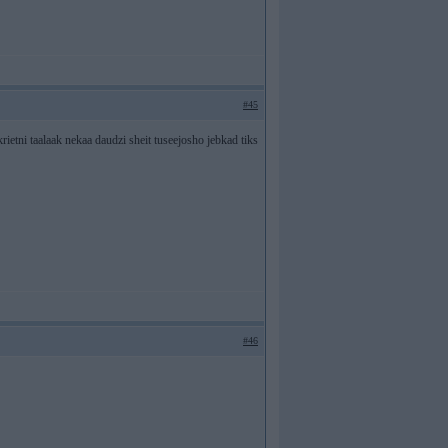
#45
 krietni taalaak nekaa daudzi sheit tuseejosho jebkad tiks
#46