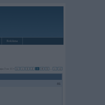
Reklāma
apa 3 no 11 •
|«
«
1
2
3
4
5
...
»
»|
#41