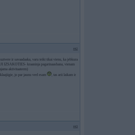
#42
ztvere ir savaadaaka, varu teikt tikai vienu, ka jebkura
ir RUPJI IZSAKOTIES- kraaninja pagarinaashana, vienam
cajama aktivitaateem)
ieklaajiigie, jo par jaunu veel esam
, tas arii laikam ir
#43