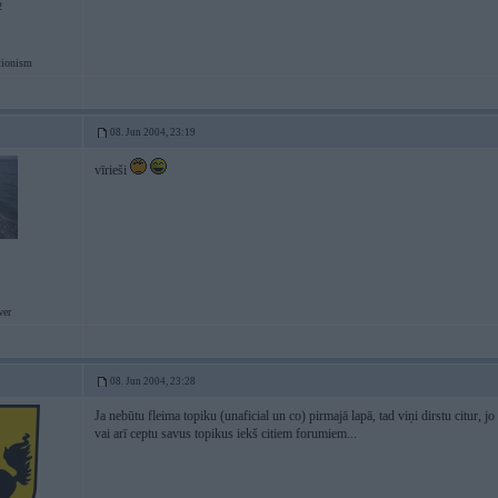
2
tionism
08. Jun 2004, 23:19
vīrieši
er
08. Jun 2004, 23:28
Ja nebūtu fleima topiku (unaficial un co) pirmajā lapā, tad viņi dirstu citur,
vai arī ceptu savus topikus iekš citiem forumiem...