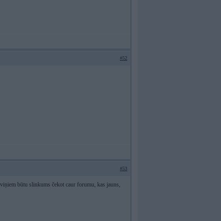
#52
#53
 jo viņiem būtu slinkums čekot caur forumu, kas jauns,