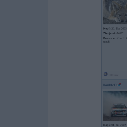
Kopš:
20. Dec 2003
Ziņojumi:
64882
Braucu ar:
Cincīti 
tuneli
Offline
DoubleD
Kopš:
01. Jul 2002