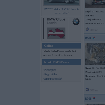
BMW 7. sērija E65/E66 Facelift
Kopš:
01. Jul 2002
(preses bildes)
No:
Rīga
Ziņojumi:
50162
Braucu ar:
HH-325
Offline
RM1
Online
Pašreiz BMWPower skatās 146
viesi un 3 reģistrēti lietotāji.
Ienākt BMWPower
Kopš:
20. Dec 2003
• Pieslēgties
Ziņojumi:
64882
• Reģistrēties
Braucu ar:
Cincīti 
• Aizmirsi paroli?
tuneli
Offline
RM1