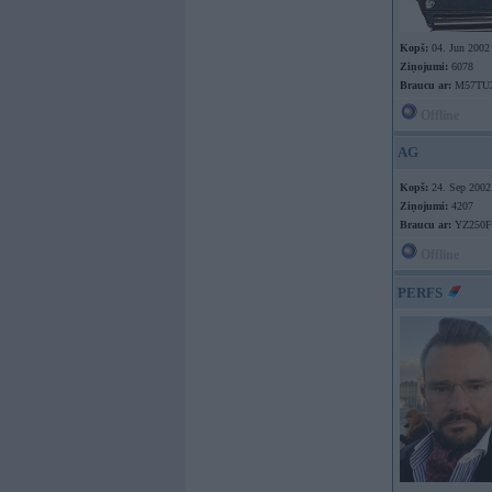
Kopš:
04. Jun 2002
Ziņojumi:
6078
Braucu ar:
M57TU
Offline
AG
Kopš:
24. Sep 2002
Ziņojumi:
4207
Braucu ar:
YZ250F
Offline
PERFS