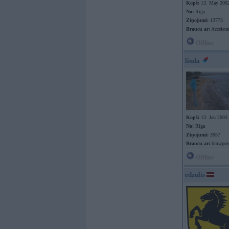
Kopš:
13. May 200
No:
Rīga
Ziņojumi:
13773
Braucu ar:
Accelera
Offline
linda
Kopš:
13. Jan 2003
No:
Rīga
Ziņojumi:
3957
Braucu ar:
bmwpow
Offline
edzulis