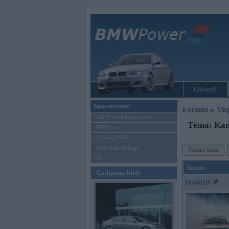
Galvenā
Ziņas un raksti
Forums
»
Vis
BMW modeļu jaunumi
Tēma: Kam 
BMW testi
Mēneša BMW
Sērijveida tūnings
Jauna tēma
Vel...
Autors
Gadījuma bilde
DoubleD