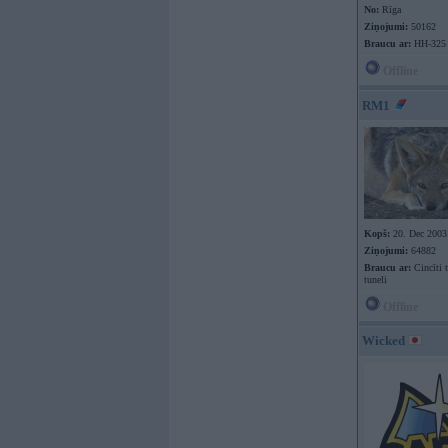
No:
Rīga
Ziņojumi:
50162
Braucu ar:
HH-325
Offline
RM1
Kopš:
20. Dec 2003
Ziņojumi:
64882
Braucu ar:
Cincīti 
tuneli
Offline
Wicked