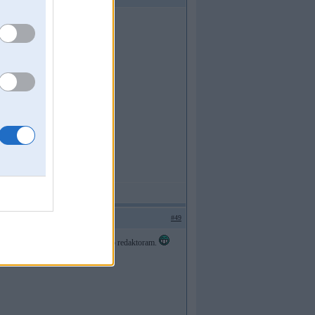
#49
orumam. vaidzeetu shito ieteikt iAuto redaktoram.