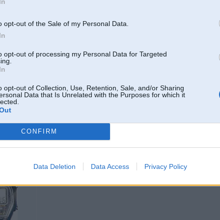
In
plikām arī
o opt-out of the Sale of my Personal Data.
-----------------
In
www.carcare.lv
Detailing Store
www.pinole.lv
to opt-out of processing my Personal Data for Targeted
ing.
In
o opt-out of Collection, Use, Retention, Sale, and/or Sharing
ersonal Data that Is Unrelated with the Purposes for which it
2
lected.
Out
aM3
CONFIRM
08. Jun 2004, 23:11
Data Deletion
Data Access
Privacy Policy
chiksas ir obligaats nosaciijums, ja gribas daudz klikus un riktiigu trafiku f