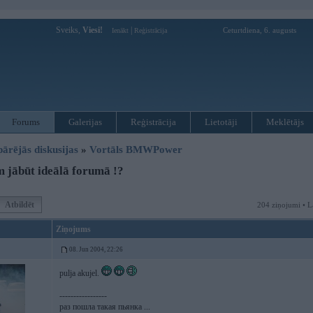
Sveiks,
Viesi!
|
Ceturtdiena, 6. augusts
Ienākt
Reģistrācija
Forums
Galerijas
Reģistrācija
Lietotāji
Meklētājs
pārējās diskusijas
»
Vortāls BMWPower
jābūt ideālā forumā !?
Atbildēt
204 ziņojumi • L
Ziņojums
08. Jun 2004, 22:26
pulja akujel.
-----------------
раз пошла такая пьянка ...