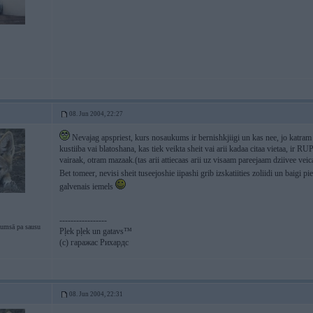
08. Jun 2004, 22:27
Nevajag apspriest, kurs nosaukums ir bernishkjiigi un kas nee, jo katram u
kustiiba vai blatoshana, kas tiek veikta sheit vai arii kadaa citaa vietaa, 
vairaak, otram mazaak.(tas arii attiecaas arii uz visaam pareejaam dziivee vei
Bet tomeer, nevisi sheit tuseejoshie iipashi grib izskatiities zoliidi un baigi p
galvenais iemels
-----------------
tumsā pa sausu
Pļek pļek un gatavs™
(c) гаражас Рихардс
08. Jun 2004, 22:31