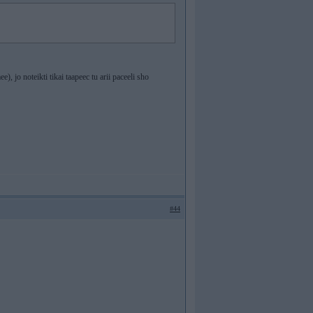
ee), jo noteikti tikai taapeec tu arii paceeli sho
#44