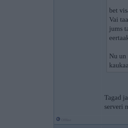
bet vis
Vai ta
jums t
eertaa
Nu un 
kaukaa
Tagad ja
serveri 
Offline