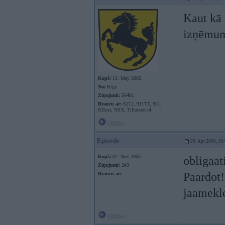
Kaut kā 
izņēmum
Kopš:
13. May 2002
No:
Rīga
Ziņojumi:
56481
Braucu ar:
S212, 911TT, 951,
635csi, NSX, Tillotson t4
Offline
Episode
20. Apr 2006, 18
Kopš:
07. Nov 2005
obligaat
Ziņojumi:
243
Paardot!
Braucu ar:
jaamekl
Offline