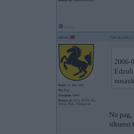
Braucu ar:
banderautomobili
Offline
edzulis
30. Mar 2006, 12
2006-0
Edzuli 
nosau
Kopš:
13. May 2002
No:
Rīga
Ziņojumi:
56481
Braucu ar:
S212, 911TT, 951,
635csi, NSX, Tillotson t4
Nu pag, n
sīkumo t