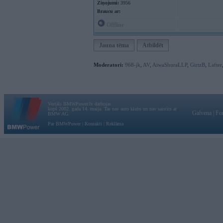
Ziņojumi:
3956
Braucu ar:
Offline
Jauna tēma
Atbildēt
Moderatori:
968-jk
,
AV
,
AiwaShuraLLP
,
GirtzB
,
Lafter
Vortāls BMWPower.lv darbojas
kopš 2002. gada 14. maija. Tas nav auto klubs un nav saistīts ar
Galvena
|
Fo
BMW AG.
Par BMWPower
|
Kontakti
|
Reklāma