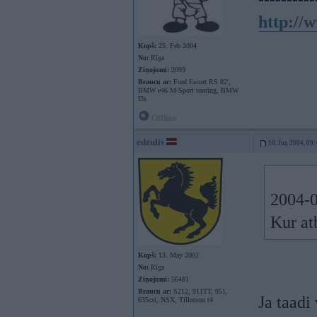
http://
Kopš:
25. Feb 2004
No:
Rīga
Ziņojumi:
2093
Braucu ar:
Ford Escort RS 82',
BMW e46 M-Sport touring, BMW
I3s
Offline
edzulis
10. Jun 2004, 09:
2004-0
Kur at
Kopš:
13. May 2002
No:
Rīga
Ziņojumi:
56481
Braucu ar:
S212, 911TT, 951,
Ja taadi
635csi, NSX, Tillotson t4