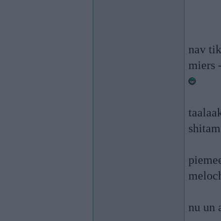
nav ti
miers 
taalaak
shitam
piemee
meloch
nu un a