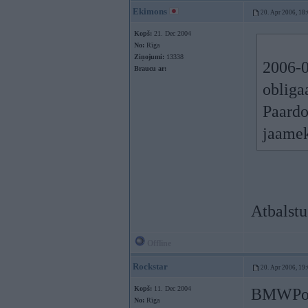
Ekimons
20. Apr 2006, 18
Kopš:
21. Dec 2004
No:
Rīga
Ziņojumi:
13338
2006-0
Braucu ar:
obliga
Paardot
jaame
Atbalstu
Offline
Rockstar
20. Apr 2006, 19
Kopš:
11. Dec 2004
BMWPowe
No:
Rīga