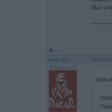
tikai av
----------
Offline
martinez
30. Mar 2006, 21
2006-0
2006
Vaja