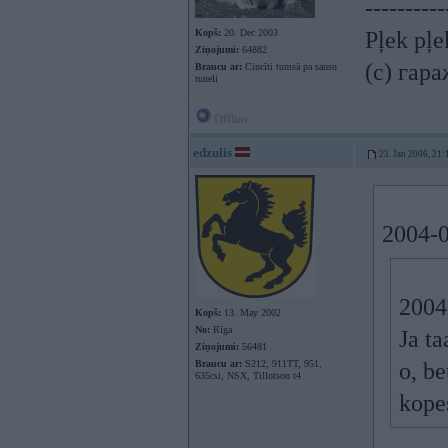
----------
Kopš:
20. Dec 2003
Pļek pļ
Ziņojumi:
64882
(c) гар
Braucu ar:
Cincīti tumsā pa sausu
tuneli
Offline
edzulis
23. Jan 2006, 21:
2004-0
2004-
Kopš:
13. May 2002
No:
Rīga
Ja ta
Ziņojumi:
56481
Braucu ar:
S212, 911TT, 951,
o, be
635csi, NSX, Tillotson t4
kope