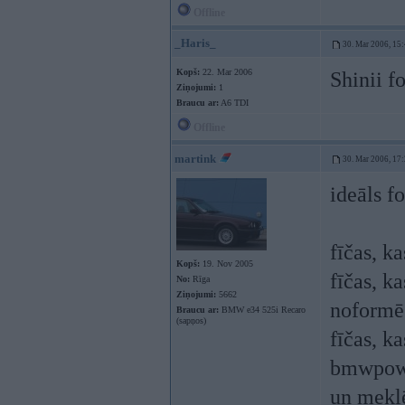
Offline
_Haris_
30. Mar 2006, 15
Kopš:
22. Mar 2006
Shinii f
Ziņojumi:
1
Braucu ar:
A6 TDI
Offline
martink
30. Mar 2006, 17
ideāls f
fīčas, ka
Kopš:
19. Nov 2005
fīčas, k
No:
Rīga
Ziņojumi:
5662
noformēš
Braucu ar:
BMW e34 525i Recaro
(sapņos)
fīčas, k
bmwpower
un mekl