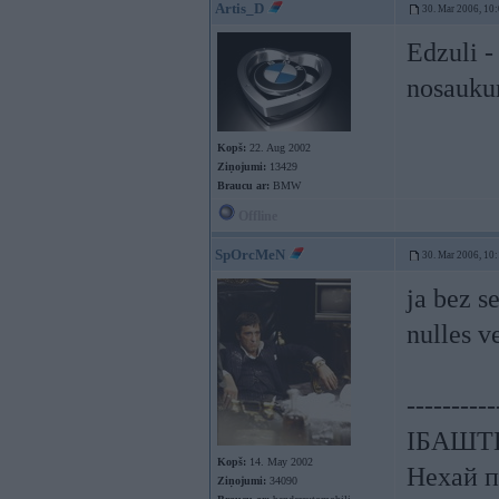
Artis_D
30. Mar 2006, 10
Edzuli -
nosauku
Kopš:
22. Aug 2002
Ziņojumi:
13429
Braucu ar:
BMW
Offline
SpOrcMeN
30. Mar 2006, 10
ja bez s
nulles v
----------
ІБАШТЕ!
Kopš:
14. May 2002
Нехай п
Ziņojumi:
34090