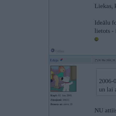
Liekas, 
Ideālu f
lietots 
Offline
Edzja
30. Mar 2006, 20
2006-0
un lai 
Kopš:
02. Jun 2005
Ziņojumi:
29025
Braucu ar:
sievu :D
NU attii