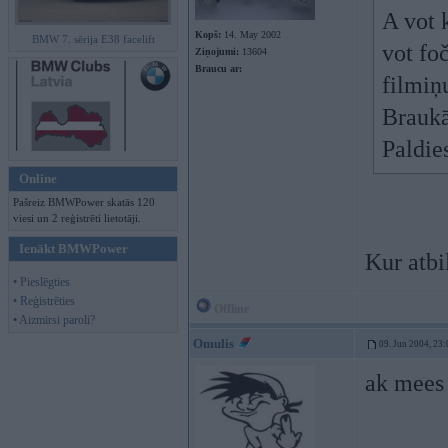
A vot 
Kopš:
14. May 2002
BMW 7. sērija E38 facelift
vot fo
Ziņojumi:
13604
Braucu ar:
filmi
Braukā
Paldie
Online
Pašreiz BMWPower skatās 120
viesi un 2 reģistrēti lietotāji.
Ienākt BMWPower
Kur atbi
• Pieslēgties
• Reģistrēties
Offline
• Aizmirsi paroli?
Omulis
09. Jun 2004, 23:
ak mees 
----------