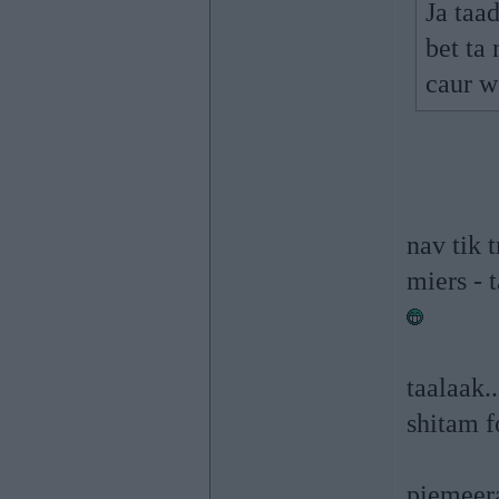
Ja taa
bet ta 
caur w
nav tik 
miers - 
taalaak.
shitam f
piemeera