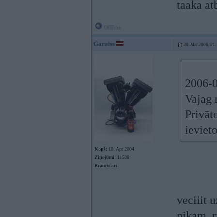
taaka at
Offline
Garaiss
30. Mar 2006, 21
2006-0
Vajag 
Privāt
ievieto
Kopš:
10. Apr 2004
Ziņojumi:
11538
Braucu ar:
veciiit 
nikam, r