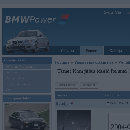
Sveiks,
Viesi!
Ie
Galvenā
Forums
Galerijas
Ziņas un raksti
Forums
»
Vispārējās diskusijas
»
Vort
BMW modeļu jaunumi
Tēma: Kam jābūt ideālā forumā !
BMW testi
Mēneša BMW
Sērijveida tūnings
Jauna tēma
Atbildēt
Vel...
Autors
Ziņojums
Gadījuma bilde
Bosnija
09. Jun 2004, 08:
2004-0