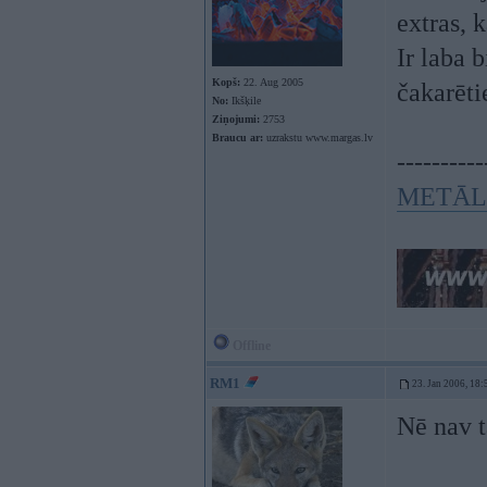
extras, 
Ir laba b
Kopš:
22. Aug 2005
čakarētie
No:
Ikšķile
Ziņojumi:
2753
Braucu ar:
uzrakstu www.margas.lv
----------
METĀL
Offline
RM1
23. Jan 2006, 18:
Nē nav t