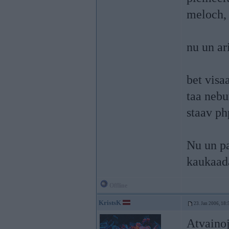
meloch, 
nu un ar
bet visa
taa nebu
staav ph
Nu un pa
kaukaada
Offline
KristsK
23. Jan 2006, 18:
Atvainoj