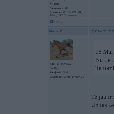
No:
Rīga
Ziņojumi:
56481
Braucu ar:
S212, 911TT, 951,
635csi, NSX, Tillotson t4
Offline
Maxis
08. Mar 2011, 20:2
08 Mar 
Nu tie 
Kopš:
15. May 2002
Te tomē
No:
Rīga
Ziņojumi:
10088
Braucu ar:
F30 ‘19; i4 M50 `24
Te jau i
Un tas ta