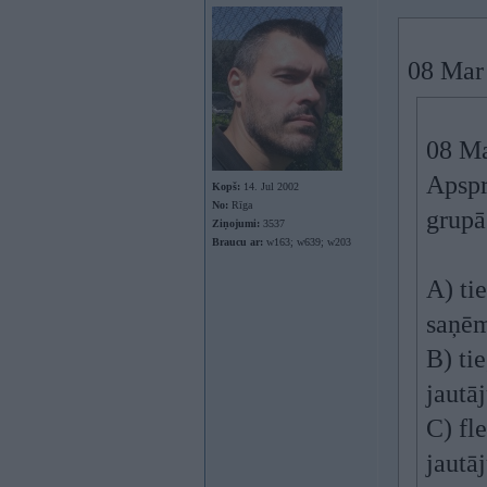
08 Mar 
08 Ma
Apspr
Kopš:
14. Jul 2002
No:
Rīga
grupā
Ziņojumi:
3537
Braucu ar:
w163; w639; w203
A) ti
saņēm
B) ti
jautā
C) fl
jautā