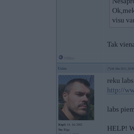
Nesapro
Ok,mekl
visu va
Tak viena
Offline
Usins
08. Mar 2011, 20:0
reku labs
http://w
labs pie
Kopš:
14. Jul 2002
HELP! W
No:
Rīga