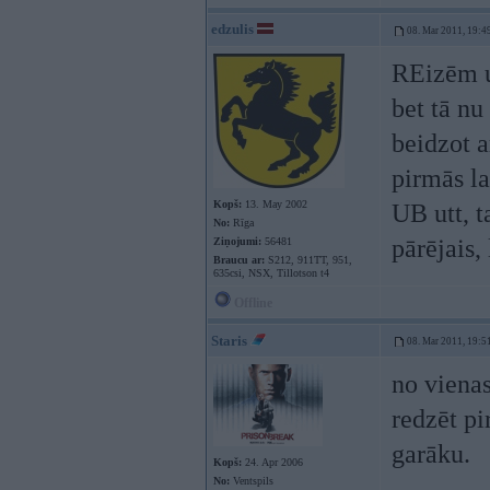
edzulis
08. Mar 2011, 19:4
REizēm u
bet tā nu
beidzot a
pirmās la
Kopš:
13. May 2002
UB utt, t
No:
Rīga
pārējais,
Ziņojumi:
56481
Braucu ar:
S212, 911TT, 951,
635csi, NSX, Tillotson t4
Offline
Staris
08. Mar 2011, 19:5
no vienas
redzēt pi
garāku.
Kopš:
24. Apr 2006
No:
Ventspils