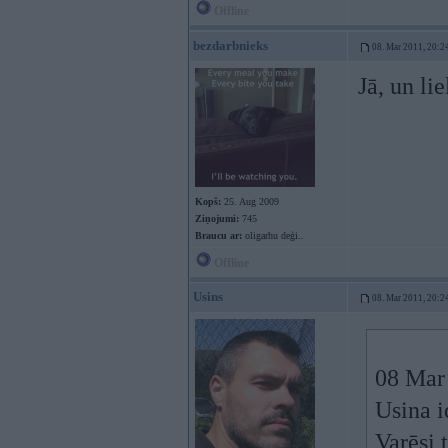
Offline
bezdarbnieks
08. Mar 2011, 20:2
Jā, un li
Kopš:
25. Aug 2009
Ziņojumi:
745
Braucu ar:
oligarhu deģi..
Offline
Usins
08. Mar 2011, 20:2
08 Mar 
Usina i
Varēsi 