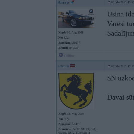
Araajz
08. Mar 2011, 19:5
Usina ide
Varēsi tu
Sadalījum
Kopš:
30. Aug 2008
No:
Rīga
Ziņojumi:
28677
Braucu ar:
E39
Offline
edzulis
08. Mar 2011, 19:5
SN uzkod
Davai sūt
Kopš:
13. May 2002
No:
Rīga
Ziņojumi:
56481
Braucu ar:
S212, 911TT, 951,
635csi, NSX, Tillotson t4