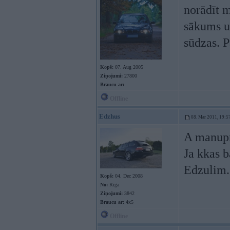
norādīt m
sākums un
sūdzas. P
Kopš:
07. Aug 2005
Ziņojumi:
27800
Braucu ar:
Offline
Edzhus
08. Mar 2011, 19:5
A manuprā
Ja kkas b
Edzulim.
Kopš:
04. Dec 2008
No:
Rīga
Ziņojumi:
3842
Braucu ar:
4x5
Offline