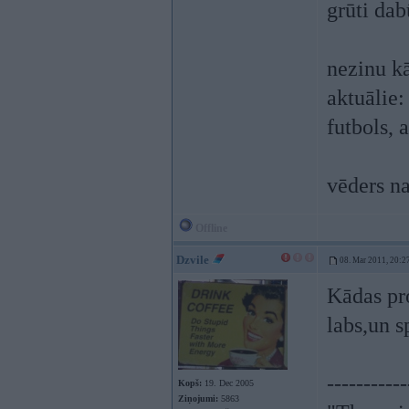
grūti da
nezinu kā
aktuālie:
futbols, 
vēders na
Offline
Dzvile
08. Mar 2011, 20:2
Kādas pro
labs,un 
-----------
Kopš:
19. Dec 2005
Ziņojumi:
5863