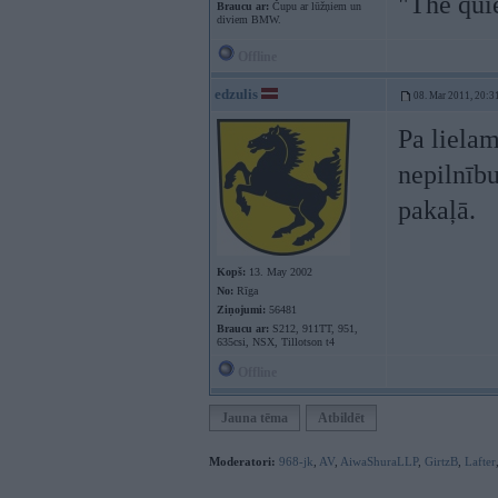
"The qui
Braucu ar:
Čupu ar lūžņiem un
diviem BMW.
Offline
edzulis
08. Mar 2011, 20:3
Pa lielam
nepilnību
pakaļā.
Kopš:
13. May 2002
No:
Rīga
Ziņojumi:
56481
Braucu ar:
S212, 911TT, 951,
635csi, NSX, Tillotson t4
Offline
Jauna tēma
Atbildēt
Moderatori:
968-jk
,
AV
,
AiwaShuraLLP
,
GirtzB
,
Lafter