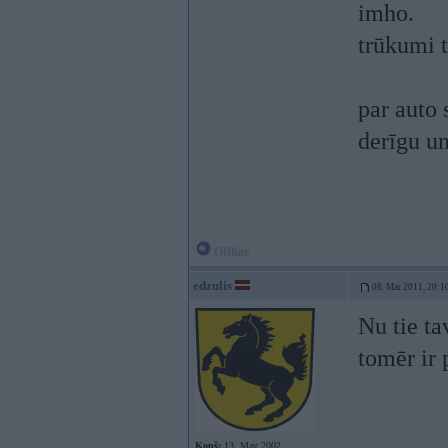
imho.
trūkumi t
par auto 
derīgu un
Offline
edzulis
08. Mar 2011, 20:1
Nu tie ta
tomēr ir 
Kopš:
13. May 2002