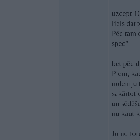
uzcept 10
liels dar
Pēc tam d
spec"
bet pēc 
Piem, ka
nolemju t
sakārtot
un sēdēš
nu kaut k
Jo no for