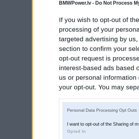
BMWPower.lv -
Do Not Process My
If you wish to opt-out of the
processing of your personal
targeted advertising by us
section to confirm your sel
opt-out request is proces
interest-based ads based o
us or personal information d
your opt-out. You may separ
disclosure of your personal
IAB’s list of downstream pa
Personal Data Processing Opt Outs
also be disclosed by us to 
I want to opt-out of the Sharing of 
Downstream Participants
th
Opted In
third parties.