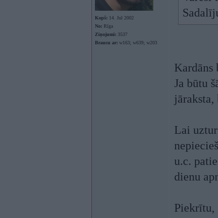
Sadalīj
Kopš:
14. Jul 2002
No:
Rīga
Ziņojumi:
3537
Braucu ar:
w163; w639; w203
Kardāns b
Ja būtu 
jāraksta,
Lai uztur
nepieci
u.c. pati
dienu ap
Piekrītu,