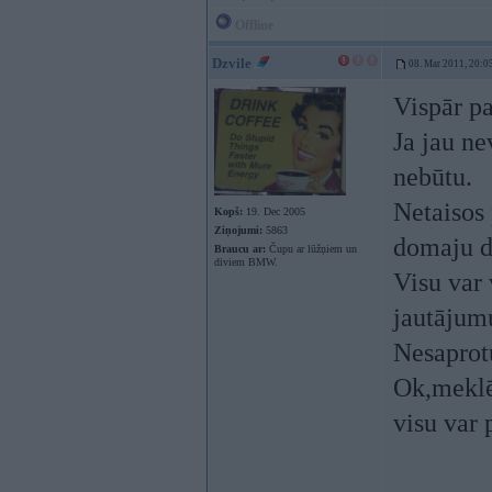
Offline
Dzvile
08. Mar 2011, 20:0
Vispār pa
Ja jau ne
nebūtu.
Netaisos 
Kopš:
19. Dec 2005
Ziņojumi:
5863
domaju da
Braucu ar:
Čupu ar lūžņiem un
diviem BMW.
Visu var 
jautājum
Nesaprotu
Ok,meklē
visu var 