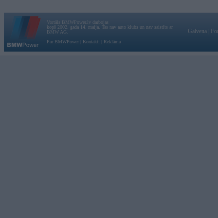
Vortāls BMWPower.lv darbojas
kopš 2002. gada 14. maija. Tas nav auto klubs un nav saistīts ar
Galvena
|
Fo
BMW AG.
Par BMWPower
|
Kontakti
|
Reklāma