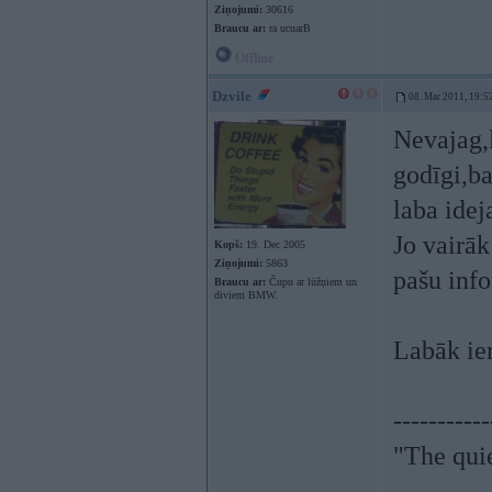
Ziņojumi:
30616
Braucu ar:
ra ucuarB
Offline
Dzvile
08. Mar 2011, 19:5
Nevajag,l
godīgi,ba
laba idej
Jo vairāk
Kopš:
19. Dec 2005
Ziņojumi:
5863
pašu info
Braucu ar:
Čupu ar lūžņiem un
diviem BMW.
Labāk ier
-----------
"The qui