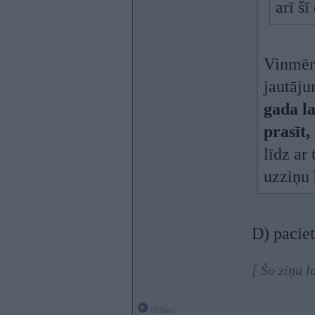
arī šī
Vinmēr 
jautāju
gada l
prasīt,
līdz ar
uzziņu 
D) pacie
[ Šo ziņu 
Offline