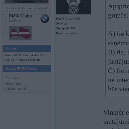
Apsprie
Latvijas lauku tūninga šedevri
grupās:
Kopš:
17. Apr 2009
No:
Rīga
Ziņojumi:
2905
A) tie 
Braucu ar:
prātu
saņēma 
Online
B) tie,
Pašreiz BMWPower skatās 122
jautāju
viesi un 4 reģistrēti lietotāji.
Ienākt BMWPower
C) flei
• Pieslēgties
ne inter
• Reģistrēties
būs vie
• Aizmirsi paroli?
Vinmēr e
jautājumi