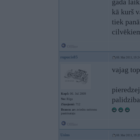
gada laik
kā kurš v
tiek panā
cilvēkiem
Offline
rupucis85
08. Mar 2011, 19:2
vajag top
pieredzej
Kopš:
06. Jul 2009
palidziba
No:
Rīga
Ziņojumi:
712
Braucu ar:
zviedru neitronu
paatrinataju
Offline
Usins
08. Mar 2011, 19:2