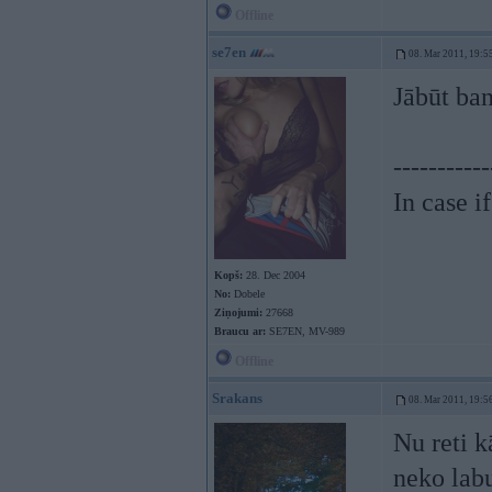
Offline
se7en
08. Mar 2011, 19:5
Jābūt ba
-----------
In case i
Kopš:
28. Dec 2004
No:
Dobele
Ziņojumi:
27668
Braucu ar:
SE7EN, MV-989
Offline
Srakans
08. Mar 2011, 19:5
Nu reti k
neko labu