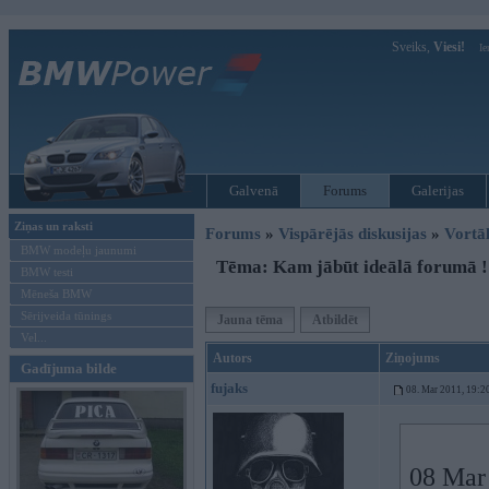
Sveiks,
Viesi!
Ie
Galvenā
Forums
Galerijas
Ziņas un raksti
Forums
»
Vispārējās diskusijas
»
Vort
BMW modeļu jaunumi
Tēma: Kam jābūt ideālā forumā !
BMW testi
Mēneša BMW
Sērijveida tūnings
Jauna tēma
Atbildēt
Vel...
Autors
Ziņojums
Gadījuma bilde
fujaks
08. Mar 2011, 19:2
08 Mar 