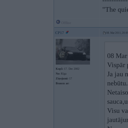
-----------
"The qui
Offline
CP17
08. Mar 2011, 20:0
08 Mar 
Vispār 
Kopš:
17. Dec 2002
Ja jau 
No:
Rīga
Ziņojumi:
17
nebūtu.
Braucu ar:
Netaiso
sauca,u
Visu va
jautāju