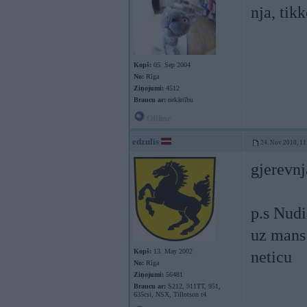
nja, tik
Kopš:
05. Sep 2004
No:
Rīga
Ziņojumi:
4512
Braucu ar:
nekārtību
Offline
edzulis
24. Nov 2010, 11
gjerevnj
p.s Nudi
uz mans 
Kopš:
13. May 2002
neticu
No:
Rīga
Ziņojumi:
56481
Braucu ar:
S212, 911TT, 951,
635csi, NSX, Tillotson t4