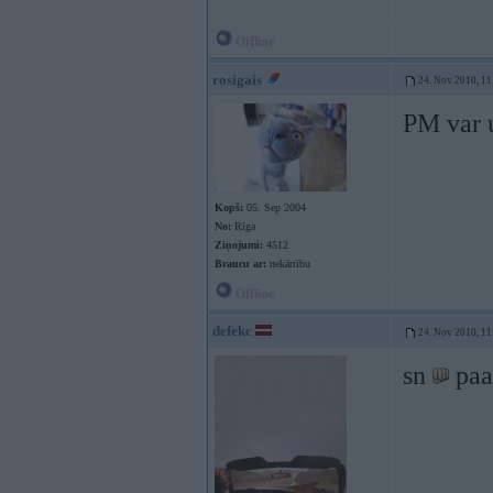
Offline
rosigais
24. Nov 2010, 11
PM var u
Kopš:
05. Sep 2004
No:
Rīga
Ziņojumi:
4512
Braucu ar:
nekārtību
Offline
defekc
24. Nov 2010, 11
sn
paa