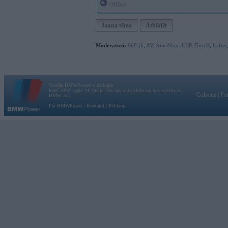
Offline
Jauna tēma
Atbildēt
Moderatori:
968-jk
,
AV
,
AiwaShuraLLP
,
GirtzB
,
Lafter
Vortāls BMWPower.lv darbojas
kopš 2002. gada 14. maija. Tas nav auto klubs un nav saistīts ar
Galvena
|
Fo
BMW AG.
Par BMWPower
|
Kontakti
|
Reklāma