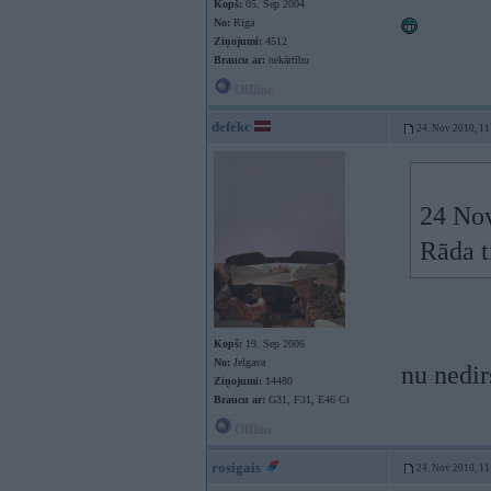
Kopš:
05. Sep 2004
No:
Rīga
Ziņojumi:
4512
Braucu ar:
nekārtību
Offline
defekc
24. Nov 2010, 11
24 Nov
Rāda t
Kopš:
19. Sep 2006
No:
Jelgava
nu nedi
Ziņojumi:
14480
Braucu ar:
G31, F31, E46 Ci
Offline
rosigais
24. Nov 2010, 11