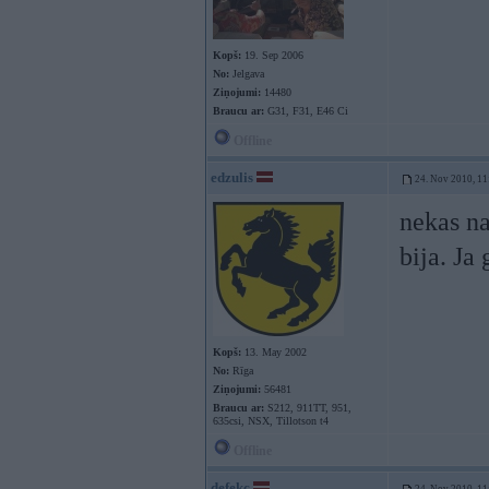
Kopš:
19. Sep 2006
No:
Jelgava
Ziņojumi:
14480
Braucu ar:
G31, F31, E46 Ci
Offline
edzulis
24. Nov 2010, 11
nekas na
bija. Ja
Kopš:
13. May 2002
No:
Rīga
Ziņojumi:
56481
Braucu ar:
S212, 911TT, 951,
635csi, NSX, Tillotson t4
Offline
defekc