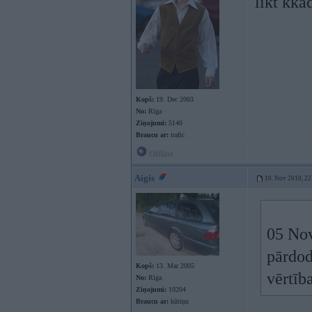
likt kkā
Kopš:
19. Dec 2003
No:
Rīga
Ziņojumi:
5140
Braucu ar:
trafic
Offline
Aigis
10. Nov 2010, 22
05 Nov
pārdod
Kopš:
13. Mar 2005
vērtība
No:
Rīga
Ziņojumi:
10204
Braucu ar:
kūtiņu