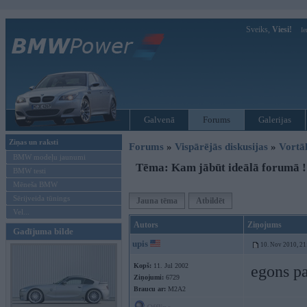
Sveiks,
Viesi!
Ie
Galvenā
Forums
Galerijas
Ziņas un raksti
Forums
»
Vispārējās diskusijas
»
Vort
BMW modeļu jaunumi
Tēma: Kam jābūt ideālā forumā !
BMW testi
Mēneša BMW
Sērijveida tūnings
Jauna tēma
Atbildēt
Vel...
Autors
Ziņojums
Gadījuma bilde
upis
10. Nov 2010, 21
Kopš:
11. Jul 2002
egons pa
Ziņojumi:
6729
Braucu ar:
M2A2