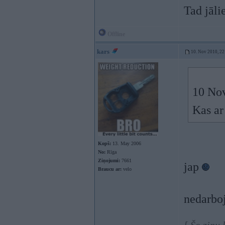
Tad jāli
Offline
kars
10. Nov 2010, 22
10 Nov
Kas ar
Kopš:
13. May 2006
No:
Rīga
Ziņojumi:
7661
jap
Braucu ar:
velo
nedarboj