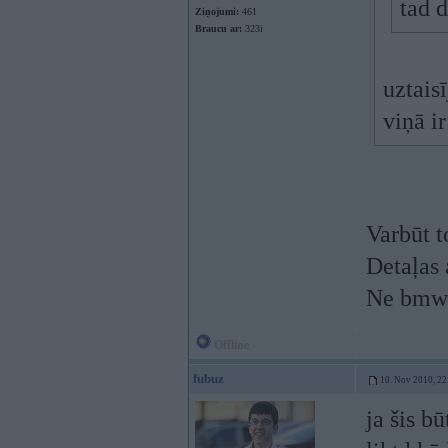
tad d
Ziņojumi:
461
Braucu ar:
323i
uztais
viņā ir
Varbūt t
Detaļas 
Ne bmw d
Offline
fubuz
10. Nov 2010, 22
ja šis b