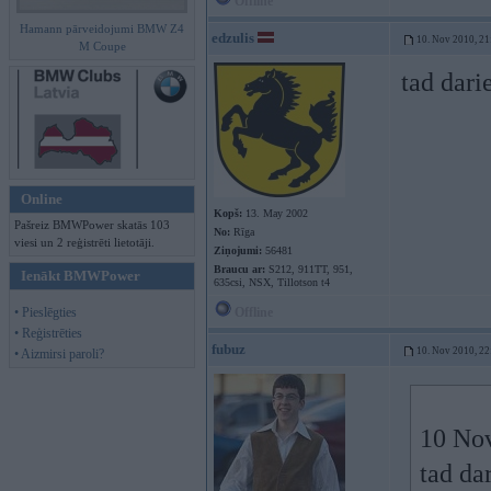
Offline
Hamann pārveidojumi BMW Z4
edzulis
10. Nov 2010, 21
M Coupe
tad dari
Online
Kopš:
13. May 2002
Pašreiz BMWPower skatās 103
No:
Rīga
viesi un 2 reģistrēti lietotāji.
Ziņojumi:
56481
Braucu ar:
S212, 911TT, 951,
Ienākt BMWPower
635csi, NSX, Tillotson t4
• Pieslēgties
Offline
• Reģistrēties
fubuz
10. Nov 2010, 22
• Aizmirsi paroli?
10 Nov
tad da