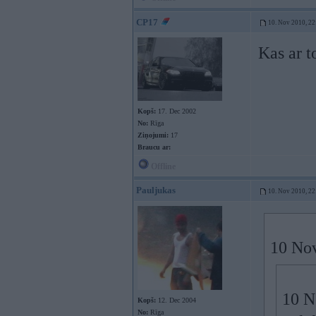
CP17
10. Nov 2010, 22
Kas ar 
Kopš:
17. Dec 2002
No:
Rīga
Ziņojumi:
17
Braucu ar:
Offline
Pauljukas
10. Nov 2010, 22
10 Nov
10 N
Kopš:
12. Dec 2004
No:
Rīga