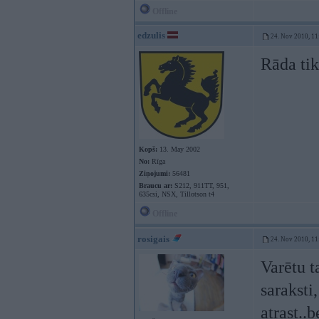
Offline
edzulis
24. Nov 2010, 11
Rāda tik
Kopš:
13. May 2002
No:
Rīga
Ziņojumi:
56481
Braucu ar:
S212, 911TT, 951,
635csi, NSX, Tillotson t4
Offline
rosigais
24. Nov 2010, 11
Varētu t
saraksti
atrast..