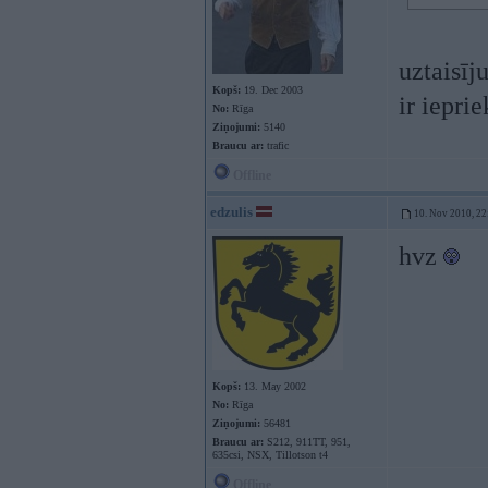
uztaisīj
Kopš:
19. Dec 2003
ir ieprie
No:
Rīga
Ziņojumi:
5140
Braucu ar:
trafic
Offline
edzulis
10. Nov 2010, 22
hvz
Kopš:
13. May 2002
No:
Rīga
Ziņojumi:
56481
Braucu ar:
S212, 911TT, 951,
635csi, NSX, Tillotson t4
Offline