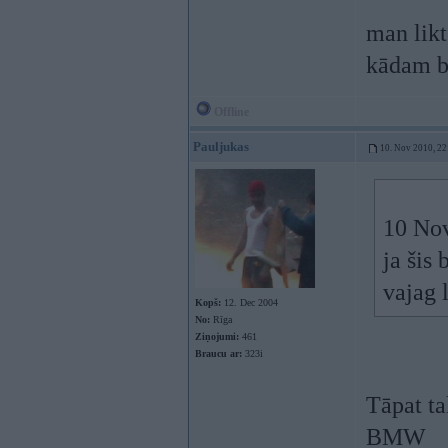
man likt
kādam b
Offline
Pauljukas
10. Nov 2010, 22
10 Nov
ja šis
vajag 
Kopš:
12. Dec 2004
No:
Rīga
Ziņojumi:
461
Braucu ar:
323i
Tāpat ta
BMW