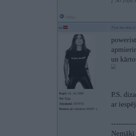
[ Šo ziņu
Offline
sn
24. Nov 2010, 11
powerist
apmierin
un kārto
P.S. diz
Kopš:
24. Jul 2008
No:
Rīga
ar iesp
Ziņojumi:
1879753
Braucu ar:
nekrāsotu BMW :(
----------
Nemāki b