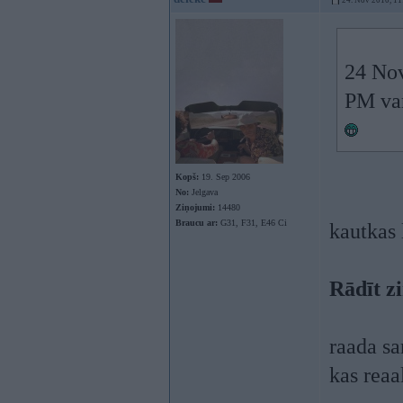
24. Nov 2010, 11
24 Nov
PM var 
Kopš:
19. Sep 2006
No:
Jelgava
Ziņojumi:
14480
Braucu ar:
G31, F31, E46 Ci
kautkas 
Rādīt z
raada sa
kas reaa