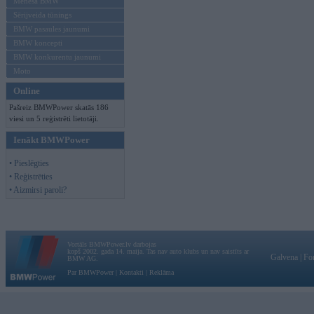
Mēneša BMW
Sērijveida tūnings
BMW pasaules jaunumi
BMW koncepti
BMW konkurentu jaunumi
Moto
Online
Pašreiz BMWPower skatās 186
viesi un 5 reģistrēti lietotāji.
Ienākt BMWPower
• Pieslēgties
• Reģistrēties
• Aizmirsi paroli?
Vortāls BMWPower.lv darbojas
kopš 2002. gada 14. maija. Tas nav auto klubs un nav saistīts ar
Galvena
|
Fo
BMW AG.
Par BMWPower
|
Kontakti
|
Reklāma