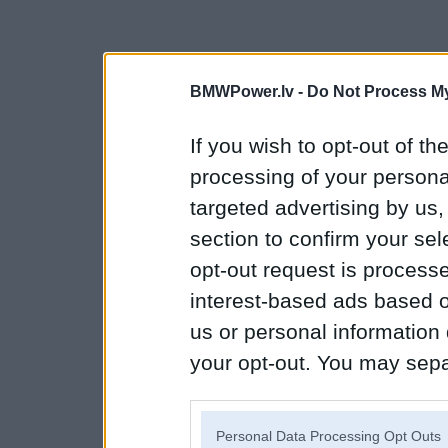
BMWPower.lv -
Do Not Process My
If you wish to opt-out of the
processing of your personal
targeted advertising by us
section to confirm your sel
opt-out request is proces
interest-based ads based o
us or personal information d
your opt-out. You may separ
disclosure of your personal
IAB’s list of downstream pa
Personal Data Processing Opt Outs