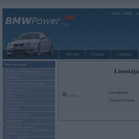
Sveiks,
Viesi!
Ie
Galvenā
Forums
Galerijas
Ziņas un raksti
Lietotāja
BMW modeļu jaunumi
BMW testi
Tehnoloģijas & sasniegumi
BMW Latvijā
Lietotājvārds:
Offline
MINI
Ziņojumi forumā:
Rolls-Royce
Pasākumi
Vadāmības tests
Autosports
BMWPower aktuāli
Reklāmas raksti