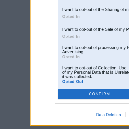
also be disclosed by us to 
I want to opt-out of the Sharing of 
Downstream Participants
th
Opted In
third parties.
I want to opt-out of the Sale of my 
Opted In
I want to opt-out of processing my 
Advertising.
Opted In
I want to opt-out of Collection, Use
of my Personal Data that Is Unrelat
it was collected.
Opted Out
CONFIRM
Data Deletion