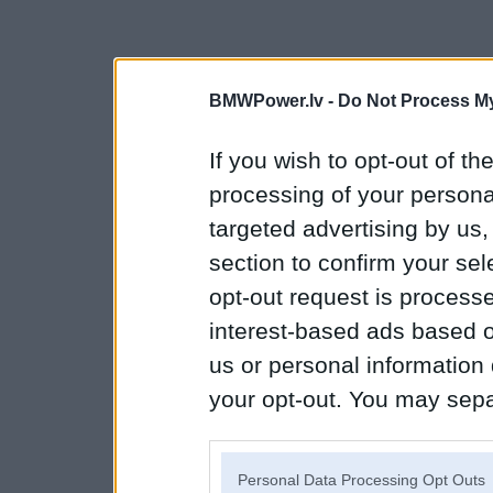
BMWPower.lv -
Do Not Process My
If you wish to opt-out of the
processing of your personal
targeted advertising by us
section to confirm your sel
opt-out request is proces
interest-based ads based o
us or personal information d
your opt-out. You may separ
disclosure of your personal
IAB’s list of downstream pa
Personal Data Processing Opt Outs