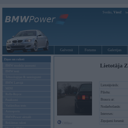
Sveiks,
Viesi!
Ie
Galvenā
Forums
Galerijas
Ziņas un raksti
Lietotāja Z
BMW modeļu jaunumi
BMW testi
Tehnoloģijas & sasniegumi
BMW Latvijā
Lietotājvārds:
MINI
Pilsēta:
Rolls-Royce
Braucu ar:
Pasākumi
Vadāmības tests
Nodarbošanās:
Autosports
Intereses:
BMWPower aktuāli
Ziņojumi forumā:
Reklāmas raksti
Offline