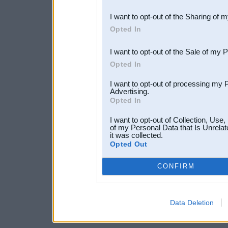
also be disclosed by us to 
I want to opt-out of the Sharing of 
Downstream Participants
th
Opted In
third parties.
I want to opt-out of the Sale of my 
Opted In
I want to opt-out of processing my 
Advertising.
Opted In
I want to opt-out of Collection, Use
of my Personal Data that Is Unrelat
it was collected.
Opted Out
CONFIRM
Data Deletion