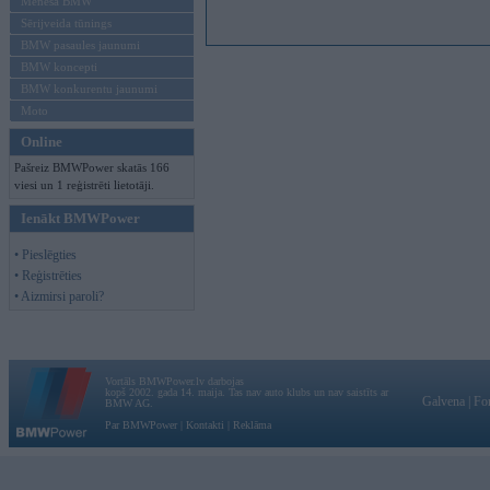
Mēneša BMW
Sērijveida tūnings
BMW pasaules jaunumi
BMW koncepti
BMW konkurentu jaunumi
Moto
Online
Pašreiz BMWPower skatās 166
viesi un 1 reģistrēti lietotāji.
Ienākt BMWPower
• Pieslēgties
• Reģistrēties
• Aizmirsi paroli?
Vortāls BMWPower.lv darbojas
kopš 2002. gada 14. maija. Tas nav auto klubs un nav saistīts ar
Galvena
|
Fo
BMW AG.
Par BMWPower
|
Kontakti
|
Reklāma