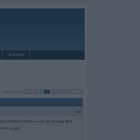
Reklāma
 • Lapa 2 no 5 •
|«
«
1
2
3
4
5
»
»|
#21
ukārt sešcilindru benzīni ir cool, bet tur vajag atkal
evienu ar gāzi.