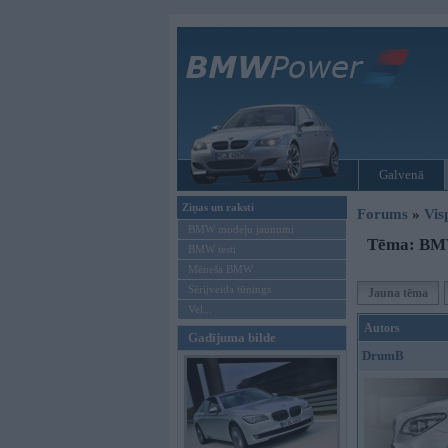
Galvenā
Ziņas un raksti
Forums
»
Vis
BMW modeļu jaunumi
Tēma: BMW
BMW testi
Mēneša BMW
Sērijveida tūnings
Jauna tēma
Vel...
Autors
Gadījuma bilde
DrumB