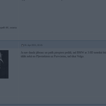
typeR 00', octavia
26. Apr 2015, 18:45
Ja nav daudz jābrauc un patīk piespiest pedāli, tad BMW ar 3.0D noteikti būs
tālāk nekā no Pļavniekiem uz Purvciemu, tad tikai Volgo.