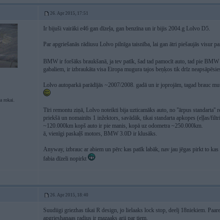
26. Apr 2015, 17:51
Ir bijuši vairāki e46 gan dīzeļa, gan benzīna un ir bijis 2004.g Lolvo D5.
Par apgriešanās rādiusu Lolvo pilnīga taisnība, lai gan ātri piešaujās visur pa
BMW ir foršāks braukšanā, ja tev patīk, šad tad pamocīt auto, tad pie BMW 
gabaliem, ir izbraukāta visa Eiropa mugura tajos beņķos tik drīz neapsāpēsie
Lolvo autoparkā parādījās ~2007/2008. gadā un ir joprojām, tagad brauc mute
a rokai.
Tīri remontu ziņā, Lolvo noteikti bija uzticamāks auto, no ''ārpus standarta'' 
priekšā un nomainīts 1 inžektors, savādāk, tikai standarta apkopes (eļļas/filtr
~120.000km kopš auto ir pie manis, kopā uz odometra ~250.000km.
ā, vienīgi paskaļš motors, BMW 3.0D ir klusāks.
Anyway, izbrauc ar abiem un pērc kas patīk labāk, nav jau jēgas pirkt to kas n
fabia dīzeli nopirkt
26. Apr 2015, 18:40
Suudiigi griezhas tikai R design, jo lielaaks lock stop, deelj 18niekiem. Paa
apgrieshanaas radius ir mazaaks arii par tiem.