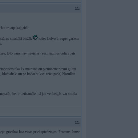
#23
rkoties atpakaļgaitā.
stūres smaidīsi biežāk
toties Lolvo ir super gariem
s.
re, E46 vairs nav neviena - secinājumus izdari pats.
remontiem tika 1x mainītie jau pieminētie riteņu gultņi
i, kluči/diski un pa kādai buksei reizi gadā) Norullēti
epatīk, bet ir uzticamāks, tā jau vel beigās var skoda
#24
reejie griezhas kaa visas priekspiedzinjas. Protams, bmw