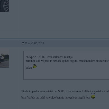
26. Apr 2015, 17:23
26 Apr 2015, 16:17:56 karlsonss rakstīja:
nemuldi, e36 vispaar ir razhots kjiinas tirgum, maziem mikro cilveecinjie
bnkja
Tieshi to pashu varu pateikt par S60! Un es neesmu 1.90 bet ja apsēdos viņā ē
bija! Varbūt tas tādēļ ka volgo beņķis neregulējās augšā lejā!