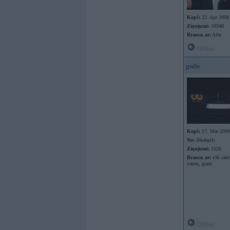
Kopš:
22. Apr 2008
Ziņojumi:
10348
Braucu ar:
Alfu
Offline
guile
Kopš:
17. Mar 2009
No:
Jēkabpils
Ziņojumi:
1526
Braucu ar:
e36 cabr
vanos, giant
Offline