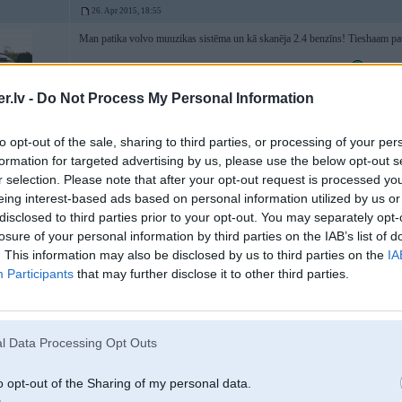
26. Apr 2015, 18:55
Man patika volvo muuzikas sistēma un kā skanēja 2.4 benzīns! Tieshaam pat
Un tas, ka cilvēki savādāk pret Tevi izturas kad redz iekš volvo!
.lv -
Do Not Process My Personal Information
to opt-out of the sale, sharing to third parties, or processing of your per
formation for targeted advertising by us, please use the below opt-out s
r selection. Please note that after your opt-out request is processed y
eing interest-based ads based on personal information utilized by us or
disclosed to third parties prior to your opt-out. You may separately opt-
26. Apr 2015, 19:27
losure of your personal information by third parties on the IAB’s list of
Pie lolvo vēl var pieminētu tādu lietu, ka salona plastmasas diezgan pretīgi 
. This information may also be disclosed by us to third parties on the
IA
ērti sēdekļi, patēriņš mazs un lai tiktu kādam garām jaudas arī pilnībā pietiek
Participants
that may further disclose it to other third parties.
variants būs ar 160 zirgiem
Kā jau minēja, tad apgriešanās rādiuss brīž
ir kā ir...
Vājās vietas s60 varētu būt stūres reika/sajūgs/spararats
l Data Processing Opt Outs
Un jā, manuprāt, iekš LV nenobrauktu volvo ar D5 būs diezgan problemātiski at
attiecīgi cena ir kosmoss
o opt-out of the Sharing of my personal data.
[ Šo ziņu laboja IelejSnabi, 26 Apr 2015, 19:29:54 ]