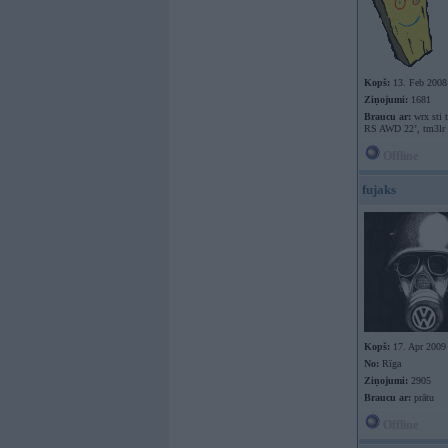
Kopš:
13. Feb 2008
Ziņojumi:
1681
Braucu ar:
wrx sti 
RS AWD 22’, tm3lr
Offline
fujaks
Kopš:
17. Apr 2009
No:
Rīga
Ziņojumi:
2905
Braucu ar:
prātu
Offline