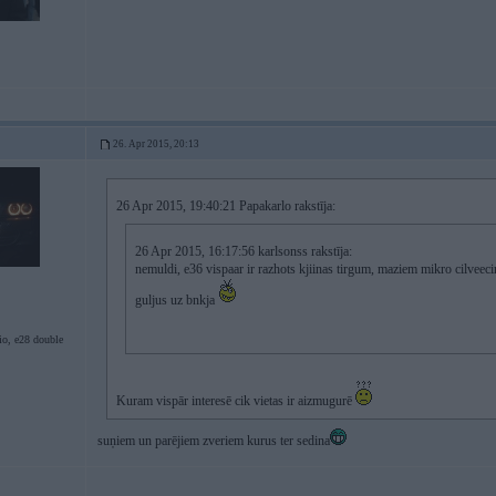
26. Apr 2015, 20:13
26 Apr 2015, 19:40:21 Papakarlo rakstīja:
26 Apr 2015, 16:17:56 karlsonss rakstīja:
nemuldi, e36 vispaar ir razhots kjiinas tirgum, maziem mikro cilveecin
guljus uz bnkja
io, e28 double
Kuram vispār interesē cik vietas ir aizmugurē
suņiem un parējiem zveriem kurus ter sedina