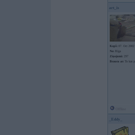
art_is
Kopš:
07. Oct 2002
No:
Rīga
Ziņojumi:
297
Braucu ar:
To kas p
Offline
_Eddy_