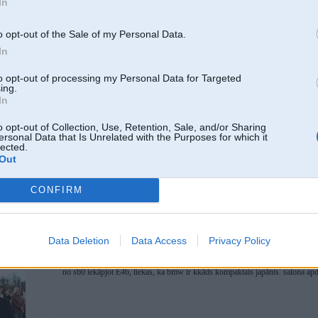
In
o opt-out of the Sale of my Personal Data.
In
26. Apr 2015, 19:40
to opt-out of processing my Personal Data for Targeted
ing.
26 Apr 2015, 16:17:56 karlsonss rakstīja:
In
nemuldi, e36 vispaar ir razhots kjiinas tirgum, maziem mikro cilveecinjie
o opt-out of Collection, Use, Retention, Sale, and/or Sharing
bnkja
ersonal Data that Is Unrelated with the Purposes for which it
lected.
Out
, besī biezie
CONFIRM
Kuram vispār interesē cik vietas ir aizmugurē
Data Deletion
Data Access
Privacy Policy
26. Apr 2015, 20:12
no s60 iekāpjot E46, liekas, ka bmw ir kkāds kompaktais japānis. salona apd