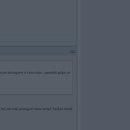
#22
m,tur aizmuguree ir viena vieta - gareniski guljus uz
rti, tad reāli aizmugurē vietas nebija! Savkārt zhurlā