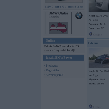
BMW 7. sērija F01 (preses bildes)
Kopš:
02. Jul 2009
No:
Cēsis
Ziņojumi:
12185
Braucu ar:
325i
Offline
Online
Edzhus
Pašreiz BMWPower skatās 153
viesi un 3 reģistrēti lietotāji.
Ienākt BMWPower
• Pieslēgties
• Reģistrēties
Kopš:
04. Dec 2008
• Aizmirsi paroli?
No:
Rīga
Ziņojumi:
3842
Braucu ar:
4x5
Offline