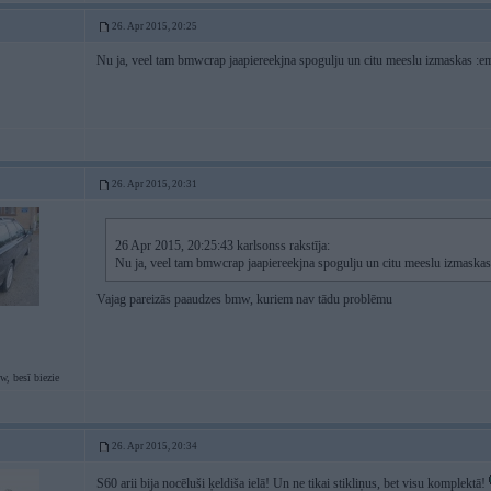
26. Apr 2015, 20:25
Nu ja, veel tam bmwcrap jaapiereekjna spogulju un citu meeslu izmaskas :e
26. Apr 2015, 20:31
26 Apr 2015, 20:25:43 karlsonss rakstīja:
Nu ja, veel tam bmwcrap jaapiereekjna spogulju un citu meeslu izmaskas
Vajag pareizās paaudzes bmw, kuriem nav tādu problēmu
, besī biezie
26. Apr 2015, 20:34
S60 arii bija nocēluši ķeldiša ielā! Un ne tikai stikliņus, bet visu komplektā!