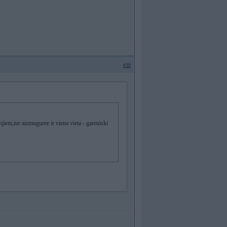
#30
jiem,tur aizmuguree ir viena vieta - gareniski