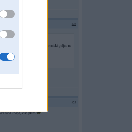
#28
m,tur aizmuguree ir viena vieta - gareniski guljus uz
#29
are tāda knapa, viss plāns