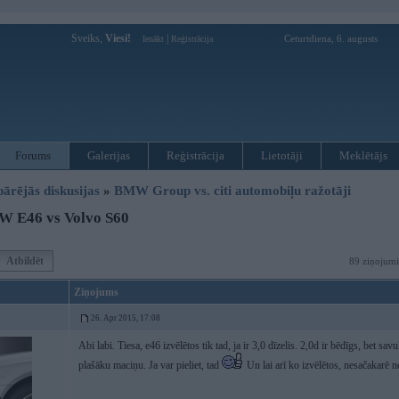
Sveiks,
Viesi!
|
Ceturtdiena, 6. augusts
Ienākt
Reģistrācija
Forums
Galerijas
Reģistrācija
Lietotāji
Meklētājs
pārējās diskusijas
»
BMW Group vs. citi automobiļu ražotāji
 E46 vs Volvo S60
Atbildēt
89 ziņojumi
Ziņojums
26. Apr 2015, 17:08
Abi labi. Tiesa, e46 izvēlētos tik tad, ja ir 3,0 dīzelis. 2,0d ir bēdīgs, bet sav
plašāku maciņu. Ja var pieliet, tad
Un lai arī ko izvēlētos, nesačakarē n