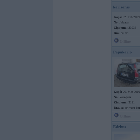
karlsonss
Kopš:
02. Feb 2009
No:
Jelgava
Ziņojumi:
23038
Braucu ar:
Offline
Papakarlo
Kopš:
26. Mar 2010
No:
Varakļāni
Ziņojumi:
3111
Braucu ar:
vecu bmw
Offline
Edzhus