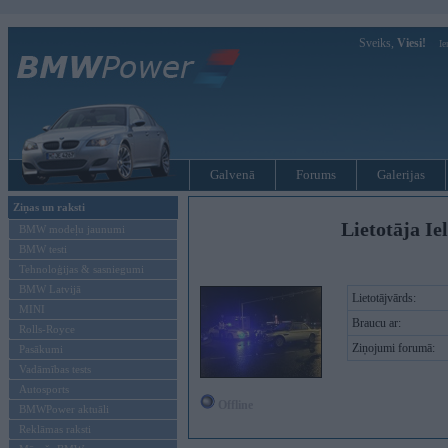
Sveiks,
Viesi!
Ie
Galvenā
Forums
Galerijas
Ziņas un raksti
Lietotāja Ie
BMW modeļu jaunumi
BMW testi
Tehnoloģijas & sasniegumi
BMW Latvijā
Lietotājvārds:
MINI
Braucu ar:
Rolls-Royce
Ziņojumi forumā:
Pasākumi
Vadāmības tests
Autosports
Offline
BMWPower aktuāli
Reklāmas raksti