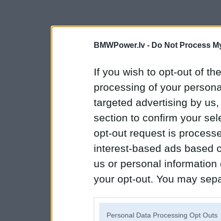
BMWPower.lv -
Do Not Process My
If you wish to opt-out of the
processing of your personal
targeted advertising by us
section to confirm your sel
opt-out request is proces
interest-based ads based o
us or personal information d
your opt-out. You may separ
disclosure of your personal
IAB’s list of downstream pa
Personal Data Processing Opt Outs