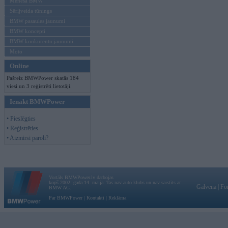
Mēneša BMW
Sērijveida tūnings
BMW pasaules jaunumi
BMW koncepti
BMW konkurentu jaunumi
Moto
Online
Pašreiz BMWPower skatās 184
viesi un 3 reģistrēti lietotāji.
Ienākt BMWPower
• Pieslēgties
• Reģistrēties
• Aizmirsi paroli?
Vortāls BMWPower.lv darbojas
kopš 2002. gada 14. maija. Tas nav auto klubs un nav saistīts ar
Galvena
|
Fo
BMW AG.
Par BMWPower
|
Kontakti
|
Reklāma