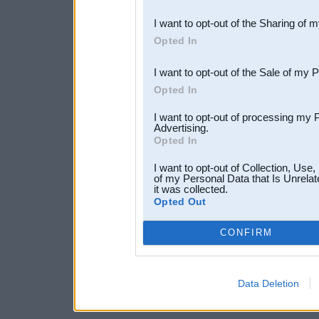
also be disclosed by us to 
I want to opt-out of the Sharing of 
Downstream Participants
th
Opted In
third parties.
I want to opt-out of the Sale of my 
Opted In
I want to opt-out of processing my 
Advertising.
Opted In
I want to opt-out of Collection, Use
of my Personal Data that Is Unrelat
it was collected.
Opted Out
CONFIRM
Data Deletion