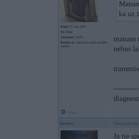
Manam 
ka uz 
Kopš:
22. Jun 2002
No:
Rīga
manam no
Ziņojumi:
31536
Braucu ar:
iepirkuma ratiem pa alko
outletu
nebus la
transmis
----------
diagnost
Offline
Krekers
09. Jan 2015, 00:
Ja tie s