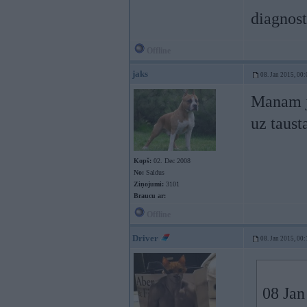
diagnost
Offline
jaks
08. Jan 2015, 00:
Manam ja
uz taust
Kopš:
02. Dec 2008
No:
Saldus
Ziņojumi:
3101
Braucu ar:
Offline
Driver
08. Jan 2015, 00:
08 Jan