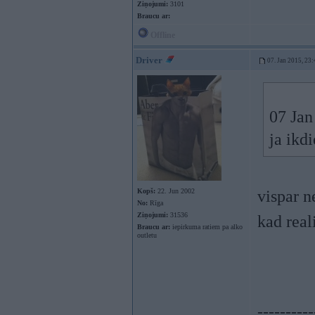
Ziņojumi:
3101
Braucu ar:
Offline
Driver
07. Jan 2015, 23:
07 Jan
ja ikd
Kopš:
22. Jun 2002
vispar n
No:
Rīga
Ziņojumi:
31536
kad reali
Braucu ar:
iepirkuma ratiem pa alko
outletu
----------