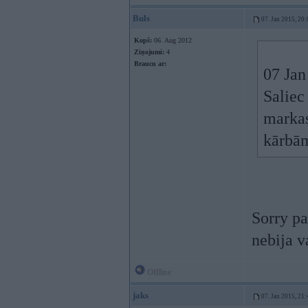
Buls
07. Jan 2015, 20:
Kopš:
06. Aug 2012
Ziņojumi:
4
Braucu ar:
07 Jan
Salie
markas
kārbām
Sorry p
nebija v
Offline
jaks
07. Jan 2015, 21: