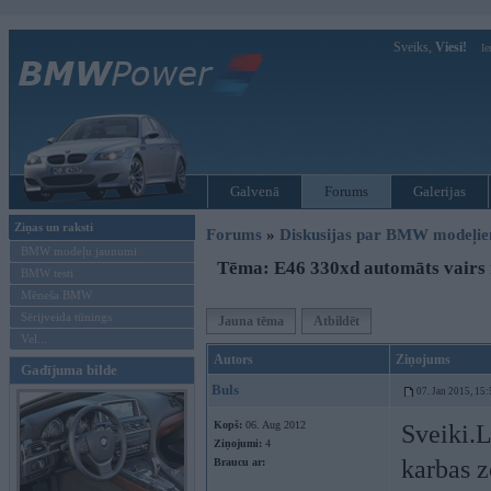
Sveiks,
Viesi!
Ie
Galvenā
Forums
Galerijas
Ziņas un raksti
Forums
»
Diskusijas par BMW modeļi
BMW modeļu jaunumi
Tēma: E46 330xd automāts vairs 
BMW testi
Mēneša BMW
Sērijveida tūnings
Jauna tēma
Atbildēt
Vel...
Autors
Ziņojums
Gadījuma bilde
Buls
07. Jan 2015, 15:
Kopš:
06. Aug 2012
Sveiki.L
Ziņojumi:
4
karbas z
Braucu ar: