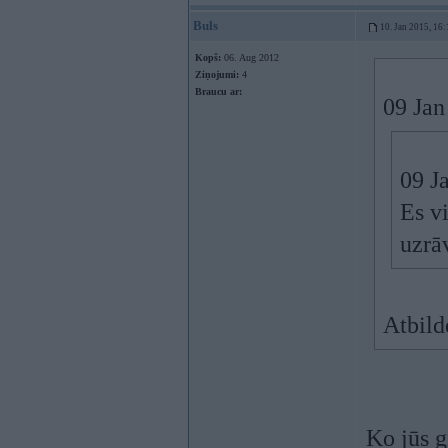
Buls
10. Jan 2015, 16:
Kopš:
06. Aug 2012
Ziņojumi:
4
Braucu ar:
09 Jan
09 J
Es vi
uzrāv
Atbild
Ko jūs g