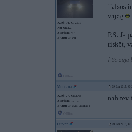
Talsos i
vajag
Kopš:
14. Jul 2011
No:
Jelgava
Ziņojumi:
644
P.S. Ja 
Braucu ar:
e61
riskēt, v
[ Šo ziņu
Offline
Montana
09. Jan 2015, 00:
Kopš:
27. Jan 2008
nah tev 
Ziņojumi:
10741
Braucu ar:
Šahs un mats !
Offline
Driver
09. Jan 2015, 00: