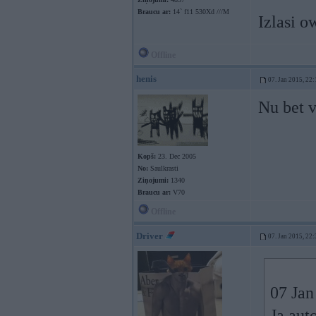
Braucu ar:
14` f11 530Xd ///M
Izlasi o
Offline
henis
07. Jan 2015, 22:
Nu bet v
Kopš:
23. Dec 2005
No:
Saulkrasti
Ziņojumi:
1340
Braucu ar:
V70
Offline
Driver
07. Jan 2015, 22:
07 Jan
Ja aut