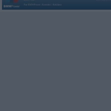
Par BMWPower
|
Kontakti
|
Reklāma