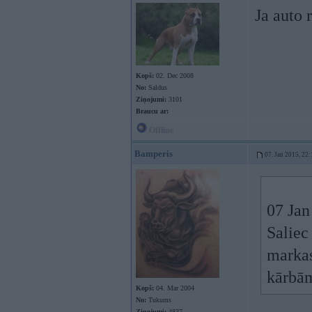
Ja auto 
Kopš:
02. Dec 2008
No:
Saldus
Ziņojumi:
3101
Braucu ar:
Offline
Bamperis
07. Jan 2015, 22:
07 Jan
Salie
markas
kārbām
Kopš:
04. Mar 2004
No:
Tukums
Ziņojumi:
4837