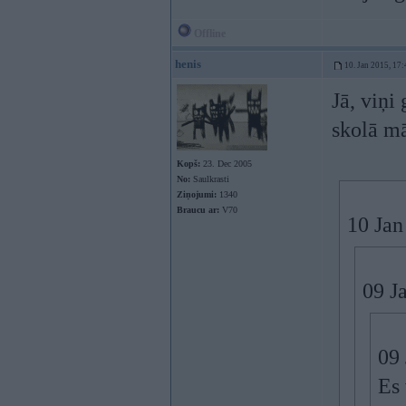
Offline
henis
10. Jan 2015, 17:
Jā, viņi
skolā mā
Kopš:
23. Dec 2005
No:
Saulkrasti
Ziņojumi:
1340
Braucu ar:
V70
10 Jan
09 J
09 
Es 