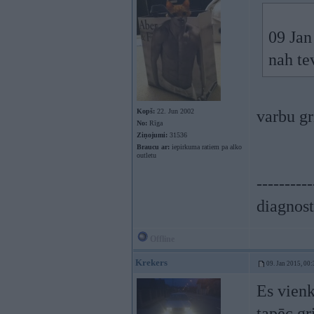
09 Jan
nah te
Kopš:
22. Jun 2002
varbu gr
No:
Rīga
Ziņojumi:
31536
Braucu ar:
iepirkuma ratiem pa alko
outletu
----------
diagnost
Offline
Krekers
09. Jan 2015, 00:
Es vienk
tapēc gr