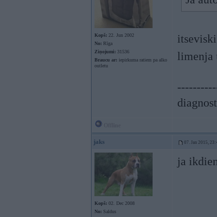
Kopš:
22. Jun 2002
itsevisk
No:
Rīga
Ziņojumi:
31536
limenja 
Braucu ar:
iepirkuma ratiem pa alko
outletu
----------
diagnost
Offline
jaks
07. Jan 2015, 23:
ja ikdie
Kopš:
02. Dec 2008
No:
Saldus