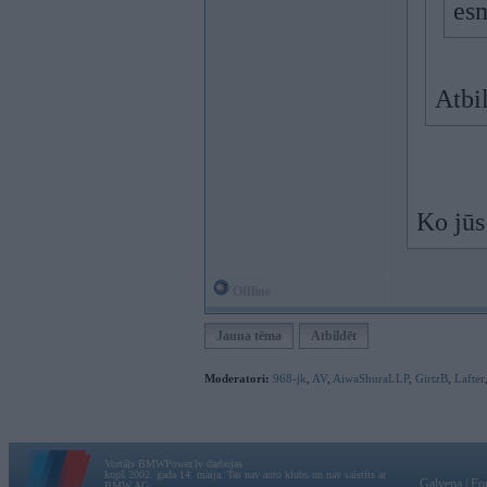
esm
Atbi
Ko jūs
Offline
Jauna tēma
Atbildēt
Moderatori:
968-jk
,
AV
,
AiwaShuraLLP
,
GirtzB
,
Lafter
Vortāls BMWPower.lv darbojas
kopš 2002. gada 14. maija. Tas nav auto klubs un nav saistīts ar
Galvena
|
Fo
BMW AG.