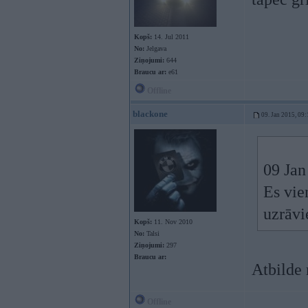
Kopš:
14. Jul 2011
No:
Jelgava
Ziņojumi:
644
Braucu ar:
e61
Offline
blackone
09. Jan 2015, 09:
09 Jan
Es vie
uzrāvi
Kopš:
11. Nov 2010
No:
Talsi
Ziņojumi:
297
Braucu ar:
Atbilde 
Offline