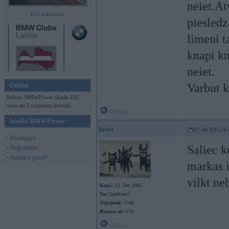
neiet.At
F13 kabriolets
piesledz
limeni t
knapi kn
neiet.
Online
Varbut k
Pašreiz BMWPower skatās 192
viesi un 5 reģistrēti lietotāji.
Offline
Ienākt BMWPower
henis
07. Jan 2015, 16:
• Pieslēgties
Saliec 
• Reģistrēties
• Aizmirsi paroli?
markas 
vilkt ne
Kopš:
23. Dec 2005
No:
Saulkrasti
Ziņojumi:
1340
Braucu ar:
V70
Offline