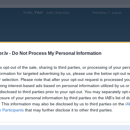
Sveiks,
Viesi!
|
Piektdiena, 7. augusts
Ienākt
Reģistrācija
Forums
Galerijas
Reģistrācija
Lietotāji
Meklētājs
.lv -
Do Not Process My Personal Information
Lietotāja Krekers profils
to opt-out of the sale, sharing to third parties, or processing of your per
formation for targeted advertising by us, please use the below opt-out s
Pēdējo reizi manīts: 01. Aug 2026, 21:30
r selection. Please note that after your opt-out request is processed y
eing interest-based ads based on personal information utilized by us or
Lietotājvārds:
Krekers
disclosed to third parties prior to your opt-out. You may separately opt-
Pilsēta:
Jelgava
losure of your personal information by third parties on the IAB’s list of
Braucu ar:
e61
. This information may also be disclosed by us to third parties on the
IA
Ziņojumi forumā:
644
Participants
that may further disclose it to other third parties.
Pēdējie ziņojumi forumā
[
]