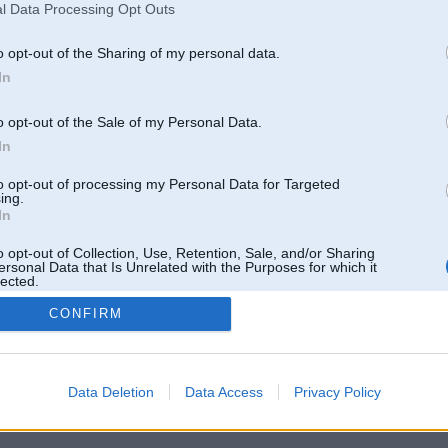
l Data Processing Opt Outs
o opt-out of the Sharing of my personal data.
In
o opt-out of the Sale of my Personal Data.
In
to opt-out of processing my Personal Data for Targeted
ing.
In
o opt-out of Collection, Use, Retention, Sale, and/or Sharing
ersonal Data that Is Unrelated with the Purposes for which it
lected.
Out
CONFIRM
 un nav saistīts ar
Galvena
|
Forums
|
Galerijas
|
Reģistrācija
|
Lietotaāji
|
Meklētājs
|
Reklā
Data Deletion
Data Access
Privacy Policy