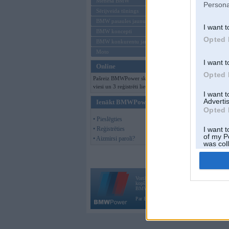
Mēneša BMW
Persona
Sērijveida tūnings
BMW pasaules jaunumi
I want t
BMW koncepti
Opted 
BMW konkurentu jaunumi
Moto
I want t
Online
Opted 
Pašreiz BMWPower skatās 171
viesi un 3 reģistrēti lietotāji.
I want 
Advertis
Ienākt BMWPower
Opted 
• Pieslēgties
• Reģistrēties
I want t
of my P
• Aizmirsi paroli?
was col
Opted 
Vortāls BMWPower.lv darbojas
kopš 2002. gada 14. maija. Tas nav auto klubs
BMW AG.
Par BMWPower
|
Kontakti
|
Reklāma