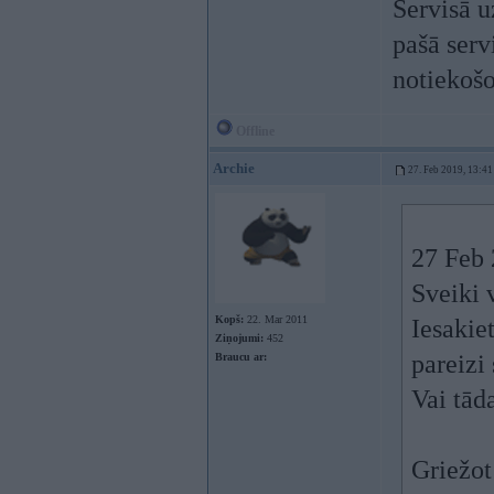
Servisā u
pašā serv
notiekošo
Offline
Archie
27. Feb 2019, 13:41
27 Feb 
Sveiki v
Kopš:
22. Mar 2011
Iesakie
Ziņojumi:
452
pareizi 
Braucu ar:
Vai tād
Griežot