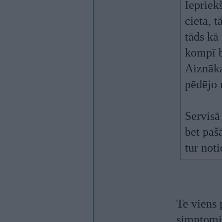
Iepriekš
cieta, t
tāds kā 
kompī b
Aiznāka
pēdējo 
Servisā
bet paš
tur not
Te viens 
simptomie