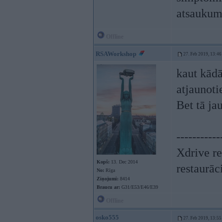
atsaukums
Offline
RSAWorkshop
27. Feb 2019, 13:46
kaut kādā
atjaunoti
Bet tā ja
-----------
Xdrive re
Kopš:
13. Dec 2014
restaurāc
No:
Rīga
Ziņojumi:
8414
Braucu ar:
G31/E53/E46/E39
Offline
osko555
27. Feb 2019, 13:55