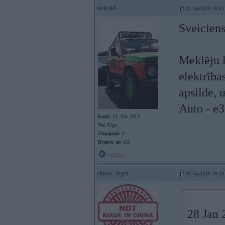
m4rtel
28. Jan 2019, 19:20
Sveiciens
Meklēju l
elektrība
apsilde, u
Auto - e
Kopš:
13. Dec 2013
No:
Rīga
Ziņojumi:
3
Braucu ar:
e32
Offline
shiirs_legit
28. Jan 2019, 19:50
28 Jan 