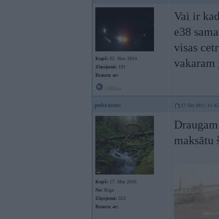
Vai ir ka
e38 samai
visas cet
Kopš:
02. Nov 2014
vakaram 
Ziņojumi:
191
Braucu ar:
Offline
pukraims
17. Oct 2017, 15:45
Draugam s
maksātu š
Kopš:
17. Mar 2016
No:
Rīga
Ziņojumi:
313
Braucu ar: