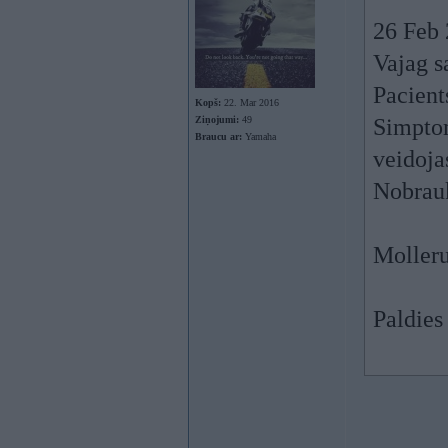
26 Feb 
Vajag s
Pacient
Kopš:
22. Mar 2016
Ziņojumi:
49
Simptom
Braucu ar:
Yamaha
veidojas
Nobrau
Molleru
Paldie