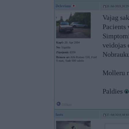
Delerium
26. Feb 2019, 20:29
Vajag sa
Pacients 
Simptomi 
Kopš:
29. Apr 2004
veidojas e
No:
Sigulda
Ziņojumi:
8334
Nobrauku
Braucu ar:
Alfa Romeo 159, Ford
S-max, Saab 900 cabrio
Molleru n
Paldies
Offline
fastx
27. Feb 2019, 08:43