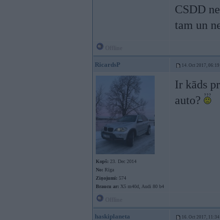
CSDD nese
tam un ne
Offline
RicardsP
14. Oct 2017, 06:19
Ir kāds p
auto?
Kopš:
23. Dec 2014
No:
Rīga
Ziņojumi:
574
Braucu ar:
X5 m40d, Audi 80 b4
Offline
haskiplaneta
16. Oct 2017, 11:34