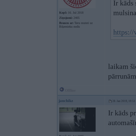
Ir kāds
mulsina
Kopš:
16. Jul 2018
Ziņojumi:
2405
Braucu ar:
Tavu muteri uz
Biķernieku mežu
https:/
laikam ši
pārrunā
Offline
janchikz
28. Jan 2019, 19:51
Ir kāds p
automašī