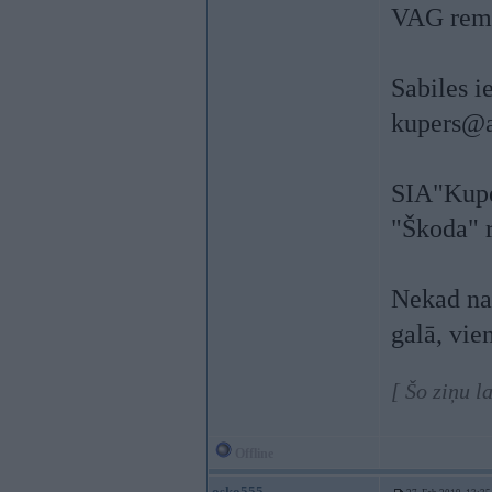
VAG remon
Sabiles 
kupers@a
SIA"Kuper
"Škoda" 
Nekad nav
galā, vi
[ Šo ziņu l
Offline
osko555