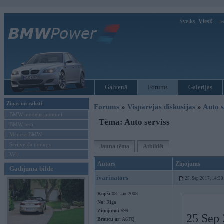
Sveiks,
Viesi!
Ie
Galvenā
Forums
Galerijas
Ziņas un raksti
Forums
»
Vispārējās diskusijas
»
Auto s
BMW modeļu jaunumi
Tēma: Auto serviss
BMW testi
Mēneša BMW
Sērijveida tūnings
Jauna tēma
Atbildēt
Vel...
Autors
Ziņojums
Gadījuma bilde
ivarinators
25. Sep 2017, 14:30
Kopš:
08. Jan 2008
No:
Rīga
Ziņojumi:
599
25 Sep 
Braucu ar:
A6TQ