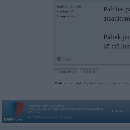
Kopš:
31. May 2016
Paldies p
Ziņojumi:
87
atsaukums
Braucu ar:
AA
Paliek ja
kā arī kur
Offline
Jauna tēma
Atbildēt
Moderatori:
968-jk
,
AV
,
AiwaShuraLLP
,
GirtzB
,
Lafter
Vortāls BMWPower.lv darbojas
kopš 2002. gada 14. maija. Tas nav auto klubs un nav saistīts ar
Galvena
|
Fo
BMW AG.
Par BMWPower
|
Kontakti
|
Reklāma