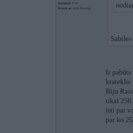
nodia
Ziņojumi:
1718
Braucu ar:
seklu filosofiju.
Sabiles
Ir pabūts
krateklis 
Biju Rais
tikai 250
īsti par 
par ko 2