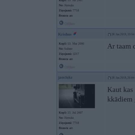
Kopš:
15. Jul 2007
No:
Jūrmala
Ziņojumi:
7718
Braucu ar:
Offline
Krishus
28. Jan 2019, 19:54
Kopš:
13. Mar 2006
Ar taam 
No:
Subate
Ziņojumi:
3217
Braucu ar:
Offline
janchikz
28. Jan 2019, 20:04
Kaut kas 
kkādiem 
Kopš:
15. Jul 2007
No:
Jūrmala
Ziņojumi:
7718
Braucu ar: