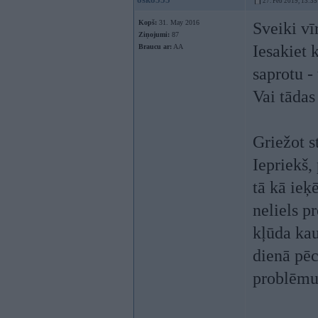
27. Feb 2019, 13:35
Kopš:
31. May 2016
Sveiki vīr
Ziņojumi:
87
Iesakiet 
Braucu ar:
AA
saprotu - 
Vai tādas
Griežot s
Iepriekš,
tā kā ieķē
neliels p
kļūda kau
dienā pēc
problēmu 