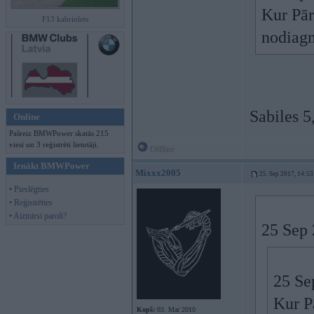
Kur Pār
F13 kabriolets
nodiagn
Sabiles 5
Online
Pašreiz BMWPower skatās 215
viesi un 3 reģistrēti lietotāji.
Offline
Ienākt BMWPower
Mixxx2005
25. Sep 2017, 14:53
• Pieslēgties
• Reģistrēties
• Aizmirsi paroli?
25 Sep 
25 Se
Kur P
Kopš:
03. Mar 2010