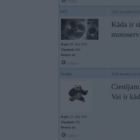
Offline
FFL
31. Jan 2019, 23:20
Kāda ir s
motoserv
Kopš:
08. Mar 2016
Ziņojumi:
836
Braucu ar:
Offline
Archie
19. Feb 2019, 13:16
Cienījami
Vai ir kā
Kopš:
22. Mar 2011
Ziņojumi:
452
Braucu ar:
Offline