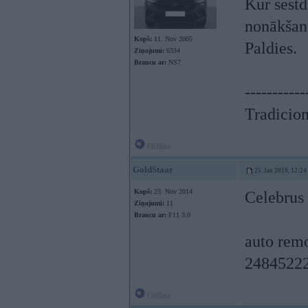
Kur sestd
nonākšanu
Kopš:
11. Nov 2005
Paldies.
Ziņojumi:
6334
Braucu ar:
NS7
-----------
Tradicionā
Offline
GoldStaar
25. Jan 2019, 12:24
Kopš:
23. Nov 2014
Celebrus 
Ziņojumi:
11
Braucu ar:
F11 3.0
auto remo
2484522
Offline