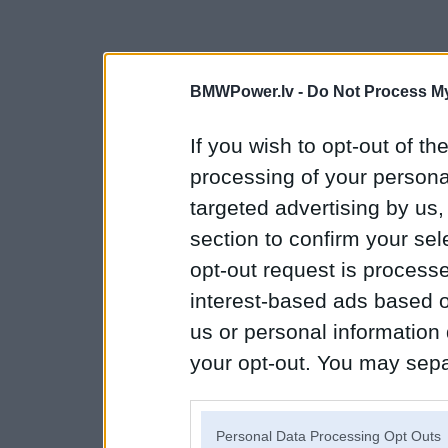
BMWPower.lv -
Do Not Process My
If you wish to opt-out of the
processing of your personal
targeted advertising by us
section to confirm your sel
opt-out request is proces
interest-based ads based o
us or personal information d
your opt-out. You may separ
disclosure of your personal
IAB’s list of downstream pa
Personal Data Processing Opt Outs