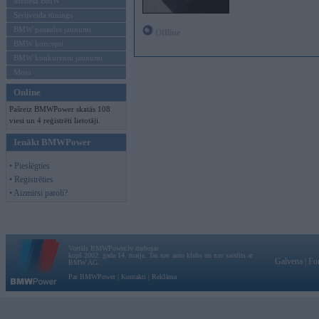
Mēneša BMW
Sērijveida tūnings
BMW pasaules jaunumi
Offline
BMW koncepti
BMW konkurentu jaunumi
Moto
Online
Pašreiz BMWPower skatās 108
viesi un 4 reģistrēti lietotāji.
Ienākt BMWPower
• Pieslēgties
• Reģistrēties
• Aizmirsi paroli?
Vortāls BMWPower.lv darbojas
kopš 2002. gada 14. maija. Tas nav auto klubs un nav saistīts ar
Galvena
|
Fo
BMW AG.
Par BMWPower
|
Kontakti
|
Reklāma