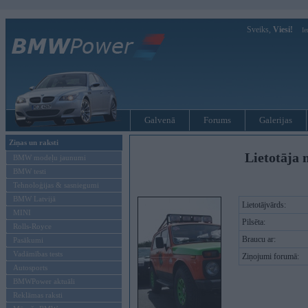
Sveiks,
Viesi!
Ie
Galvenā
Forums
Galerijas
Ziņas un raksti
Lietotāja 
BMW modeļu jaunumi
BMW testi
Tehnoloģijas & sasniegumi
BMW Latvijā
Lietotājvārds:
MINI
Pilsēta:
Rolls-Royce
Braucu ar:
Pasākumi
Vadāmības tests
Ziņojumi forumā:
Autosports
BMWPower aktuāli
Reklāmas raksti