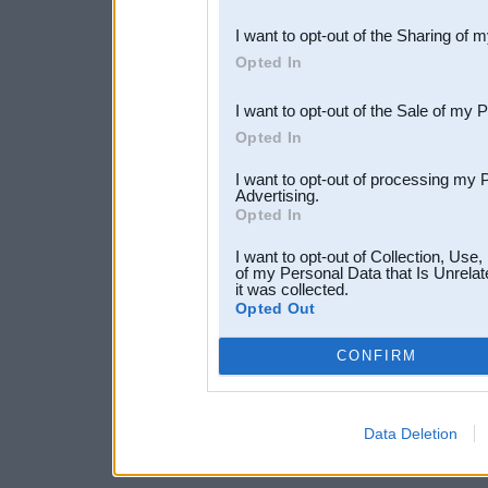
also be disclosed by us to 
I want to opt-out of the Sharing of 
Downstream Participants
th
Opted In
third parties.
I want to opt-out of the Sale of my 
Opted In
I want to opt-out of processing my 
Advertising.
Opted In
I want to opt-out of Collection, Use
of my Personal Data that Is Unrelat
it was collected.
Opted Out
CONFIRM
Data Deletion