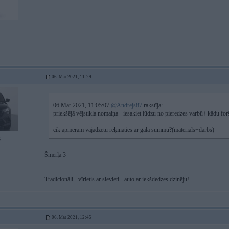
06. Mar 2021, 11:29
06 Mar 2021, 11:05:07
@Andrejs87
rakstīja:
priekšējā vējstikla nomaiņa - iesakiet lūdzu no pieredzes varbū† kādu for
cik apmēram vajadzētu rēķināties ar gala summu?(materiāls+darbs)
5
Šmerļa 3
-----------------
Tradicionāli - vīrietis ar sievieti - auto ar iekšdedzes dzinēju!
06. Mar 2021, 12:45