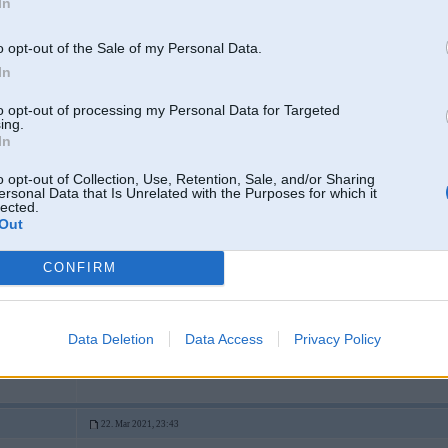
In
o opt-out of the Sale of my Personal Data.
In
to opt-out of processing my Personal Data for Targeted
ing.
f30)
In
o opt-out of Collection, Use, Retention, Sale, and/or Sharing
ersonal Data that Is Unrelated with the Purposes for which it
18. Mar 2021, 18:53
lected.
Out
PS paldies par ieteikumiem sakarā ar vējstiklu - ļoti noderēja
CONFIRM
Data Deletion
Data Access
Privacy Policy
f30)
22. Mar 2021, 23:43