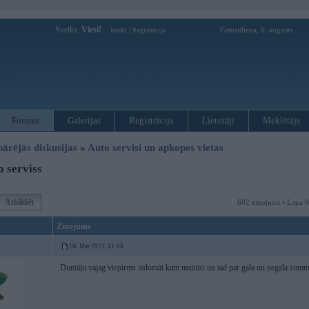
Sveiks,
Viesi!
|
Ceturtdiena, 6. augusts
Ienākt
Reģistrācija
Forums
Galerijas
Reģistrācija
Lietotāji
Meklētājs
pārējās diskusijas
»
Auto servisi un apkopes vietas
 serviss
Atbildēt
602 ziņojumi • Lapa 
Ziņojums
06. Mar 2021, 11:08
Domāju vajag vispirms izdomāt kam mainīsi un tad par gala un negala su