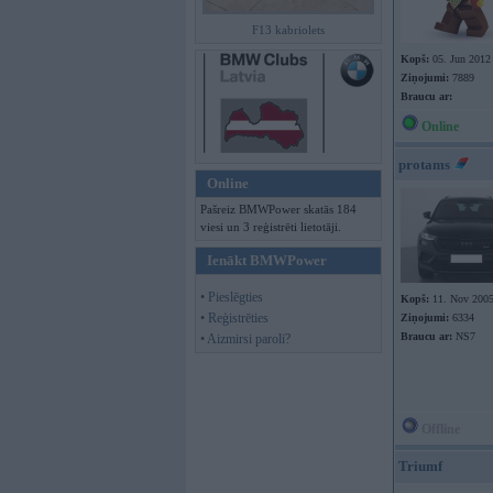
F13 kabriolets
Kopš:
05. Jun 2012
Ziņojumi:
7889
Braucu ar:
Online
protams
Online
Pašreiz BMWPower skatās 184
viesi un 3 reģistrēti lietotāji.
Ienākt BMWPower
• Pieslēgties
Kopš:
11. Nov 200
• Reģistrēties
Ziņojumi:
6334
Braucu ar:
NS7
• Aizmirsi paroli?
Offline
Triumf