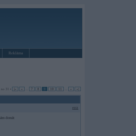
Reklāma
9 no 31 •
|«
«
...
7
8
9
10
11
...
»
»|
#161
mmām domāt