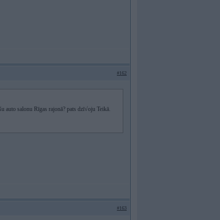
#162
šu auto salonu Rīgas rajonā? pats dzī√oju Teikā.
#163