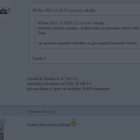
06 Mar 2021, 11:29:23
@protams
rakstīja:
06 Mar 2021, 11:05:07
@Andrejs87
rakstīja:
priekšējā vējstikla nomaiņa - iesakiet lūdzu no pieredzes varbū† kādu
Teikā.
cik apmēram vajadzētu rēķināties ar gala summu?(materiāls+darbs)
Šmerļa 3
vejstikli.lv (Šmerļa 3)- 67 562 222
autostikli.lv (Lubānas iela 150)- 29 166 611
jazvana abiem jo cipars var atskirties 30-60% diapazona
06. Mar 2021, 15:19
Iesakiet labu servisu Lēdurgā