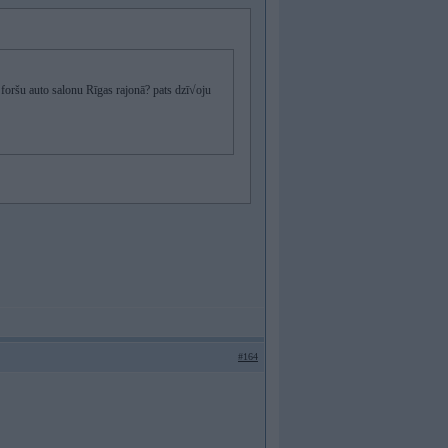
 foršu auto salonu Rīgas rajonā? pats dzī√oju
#164