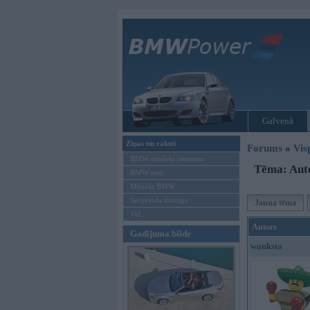
Galvenā
Ziņas un raksti
Forums
»
Vis
BMW modeļu jaunumi
Tēma: Auto
BMW testi
Mēneša BMW
Sērijveida tūnings
Jauna tēma
Vel...
Autors
Gadījuma bilde
wanksta