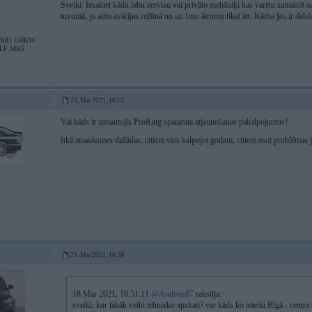
Sveiki. Iesakiet kādu labu servisu vai privāto mehāniķi kas varētu samainīt
tuvumā, jo auto avārijas režīmā un uz 1mo ātrumu tikai iet. Kārba jau ir dabū
30D 150KW
LF MK5
23. Mar 2021, 16:02
Vai kāds ir izmantojis ProRing spararata atjaunošanas pakalpojumus?
Itkā atsauksmes dažādas, citiem viss kalpojot godam, citiem esot problēmas
23. Mar 2021, 16:36
18 Mar 2021, 18:51:11
@Andrejs87
rakstīja:
sveiki, kur labāk veikt tehnisko apskati? var kāds ko ieteikt Rīgā - centra 