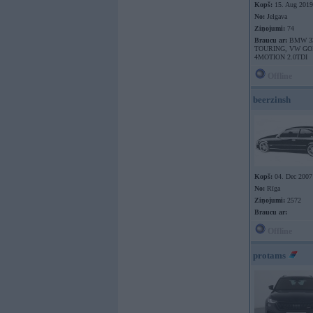
Kopš:
15. Aug 2019
No:
Jelgava
Ziņojumi:
74
Braucu ar:
BMW 3
TOURING, VW GO
4MOTION 2.0TDI
Offline
beerzinsh
Kopš:
04. Dec 2007
No:
Rīga
Ziņojumi:
2572
Braucu ar:
Offline
protams