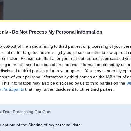
.lv -
Do Not Process My Personal Information
to opt-out of the sale, sharing to third parties, or processing of your per
formation for targeted advertising by us, please use the below opt-out s
r selection. Please note that after your opt-out request is processed y
eing interest-based ads based on personal information utilized by us or
disclosed to third parties prior to your opt-out. You may separately opt-
losure of your personal information by third parties on the IAB’s list of
. This information may also be disclosed by us to third parties on the
IA
14. Mar 2021, 16:44
Participants
that may further disclose it to other third parties.
Ir kāds, kurš varētu e46 cabrio paņemt uz pirms pirkšanas pārbaudi, tīri pie
l Data Processing Opt Outs
18. Mar 2021, 18:51
o opt-out of the Sharing of my personal data.
sveiki, kur labāk veikt tehnisko apskati? var kāds ko ieteikt Rīgā - centra raj