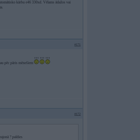
 automātisko kārbu e46 330xd. Vēlams ādažos vai
ta.
#171
 jau pēc pāris mēnešiem
#172
rajonā ? paldies