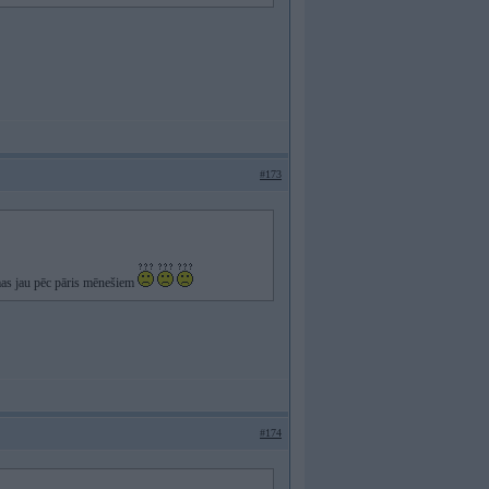
#173
ēmas jau pēc pāris mēnešiem
#174