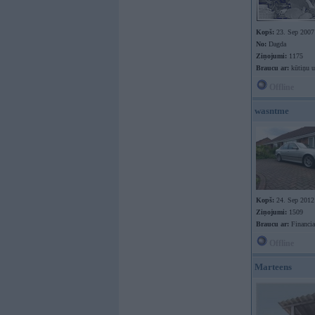
Kopš:
23. Sep 2007
No:
Dagda
Ziņojumi:
1175
Braucu ar:
kūtiņu u
Offline
wasntme
Kopš:
24. Sep 2012
Ziņojumi:
1509
Braucu ar:
Financia
Offline
Marteens