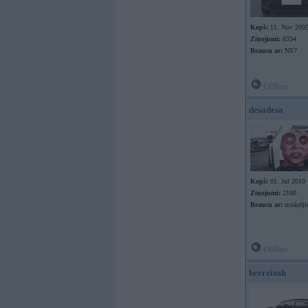
Kopš:
11. Nov 200
Ziņojumi:
6334
Braucu ar:
NS7
Offline
desadesa
Kopš:
01. Jul 2019
Ziņojumi:
2100
Braucu ar:
noskrēji
Offline
beerzinsh