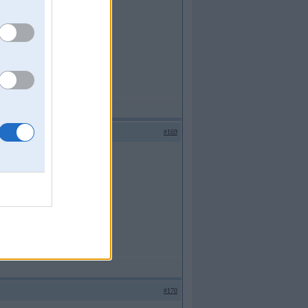
#169
#170