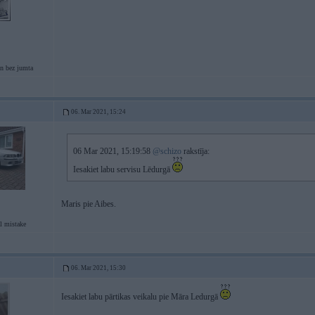
n bez jumta
06. Mar 2021, 15:24
06 Mar 2021, 15:19:58
@schizo
rakstīja:
Iesakiet labu servisu Lēdurgā
Maris pie Aibes.
l mistake
06. Mar 2021, 15:30
Iesakiet labu pārtikas veikalu pie Māra Ledurgā