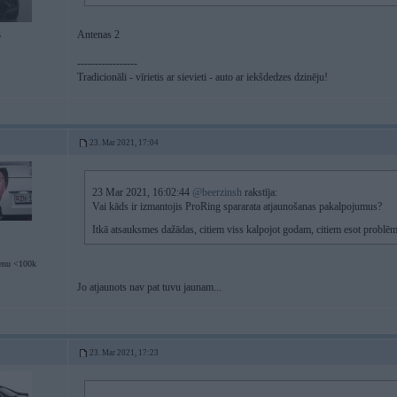
Antenas 2
5
-----------------
Tradicionāli - vīrietis ar sievieti - auto ar iekšdedzes dzinēju!
23. Mar 2021, 17:04
23 Mar 2021, 16:02:44
@beerzinsh
rakstīja:
Vai kāds ir izmantojis ProRing spararata atjaunošanas pakalpojumus?
Itkā atsauksmes dažādas, citiem viss kalpojot godam, citiem esot probl
enu <100k
Jo atjaunots nav pat tuvu jaunam...
23. Mar 2021, 17:23